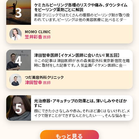
ケミカルピーリング各種のリスクや痛み、ダウンタイム
をピーリング薬剤ごとに解説
美容クリニックではたくさんの種類のピーリング剤が取り扱
われています。ピーリングは他の美容医療に比べるとダウン
タイムや痛みが少ないことから初めての施術でも手を伸ばし
やすく、読者の中にも受けたことがある方は多くいらっしゃる
MOMO CLINIC
かと思います。 ひとえにピーリングといってもシミでお悩み
笠井彩香
医師
の方、ニキビでお悩み
津田智幸医師【イケメン医師に会いたい! 第五回】
※この記事は津田医師が水の森美容外科東京新宿院在籍
時に取材をした記事です。 人気企画「イケメン医師に会いた
い!」第五回は全国に4院を展開する水の森美容外科東京新
宿院の津田智幸(つだ ともゆき)院長です。 笑顔が優しい津
つだ美容外科クリニック
田院長。医師として憧れているお父様のことや患者様への思
津田智幸
医師
いを語ってもらいました。
光治療器・アキュチップの効果とは。薄いしみやそばか
すに
顔にできた小さなしみや赤み。それほど濃くはないけれど、メ
イクで隠すことができずなんとかしたい……。そんな悩みを改
善できるのが、アキュチップです。フォトフェイシャルに用いら
れる光による治療器なので、レーザーと比較してダウンタイ
ムが少な
もっと見る