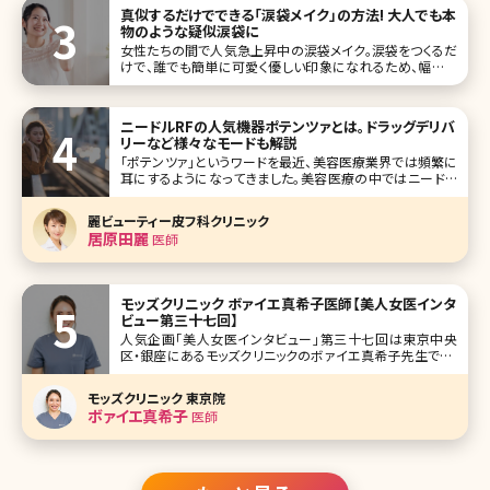
真似するだけでできる「涙袋メイク」の方法! 大人でも本
物のような疑似涙袋に
女性たちの間で人気急上昇中の涙袋メイク。涙袋をつくるだ
けで、誰でも簡単に可愛く優しい印象になれるため、幅広い
年齢層の女性から注目を集めています。しかし、初心者の方
にとっては「どうやってメイクをしたらいいのか分からない」
という方も多いのではないでしょうか。 そこで今回は、大人で
ニードルRFの人気機器ポテンツァとは。ドラッグデリバ
も自然なぷっくり涙
リーなど様々なモードも解説
「ポテンツァ」というワードを最近、美容医療業界では頻繁に
耳にするようになってきました。美容医療の中ではニードル
RFといえばポテンツァというくらい有名になった機械ですが、
まだまだ新しい機械ですので、初めて耳にする方も少なくは
麗ビューティー皮フ科クリニック
ないでしょう。 ニードルRFにもシルファームやモフィウスとい
居原田麗
医師
った機械があ
モッズクリニック ボァイエ真希子医師【美人女医インタ
ビュー第三十七回】
人気企画「美人女医インタビュー」第三十七回は東京中央
区・銀座にあるモッズクリニックのボァイエ真希子先生です。
自ら脂肪吸引・脂肪注入豊胸手術等、多くの美容外科手術を
受けた経験からのカウンセリングは説得力があり、女性の気
モッズクリニック 東京院
持ちに寄り添います。 脂肪吸引をはじめ、痩身、豊胸の外科
ボァイエ真希子
医師
治療の良さを世間に広め