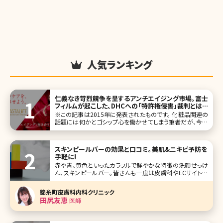
人気ランキング
仁義なき苛烈競争を呈するアンチエイジング市場。富士
フィルムが起こした、DHCへの「特許権侵害」裁判とは
／北条かや
※この記事は2015年に発表されたものです。 化粧品関連の
話題には何かとゴシップ心を働かせてしまう筆者だが、今回
の事件は感慨深い。富士フィルムが今年8月、DHCの販売す
るスキンケア化粧品が「特許権を侵害している」として、東京
地裁に「製造・販売の差し止めと損害賠償を求める『訴訟』」
スキンピールバーの効果と口コミ。美肌&ニキビ予防を
を起こした件だ。実
手軽に!
赤や青、黄色といったカラフルで鮮やかな特徴の洗顔せっけ
ん、スキンピールバー。皆さんも一度は皮膚科やECサイトな
どで見かけたことがあるのではないでしょうか。ピーリング効
果のあるせっけんで、洗顔感覚でピーリングできるというア
錦糸町皮膚科内科クリニック
イテムです。興
田尻友恵
医師