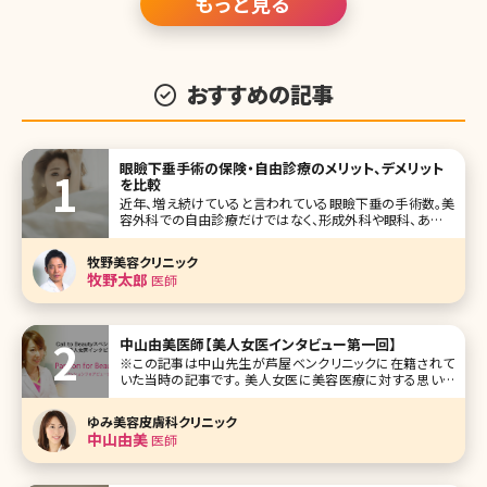
もっと見る
おすすめの記事
眼瞼下垂手術の保険・自由診療のメリット、デメリット
を比較
近年、増え続けていると言われている眼瞼下垂の手術数。美
容外科での自由診療だけではなく、形成外科や眼科、あるい
は一部の美容外科でも保険診療で手術を受けることができ
るようになっています。ここでは「自分の症状は保険診療に該
牧野美容クリニック
当する?」「眼瞼下垂手術って保険診療と自由診療どう違う
牧野太郎
医師
の?」という疑問に、費用面など
中山由美医師【美人女医インタビュー第一回】
※この記事は中山先生が芦屋ベンクリニックに在籍されて
いた当時の記事です。 美人女医に美容医療に対する思いを
掘り下げて聞く新シリーズです。美容整形、美肌、アンチエイ
ジング、脱毛など女性ならば興味がある分野の医療面での
ゆみ美容皮膚科クリニック
スペシャリスト、インタビューの第一回は兵庫県芦屋市の芦
中山由美
医師
屋ベンクリニック勤務の美容皮膚