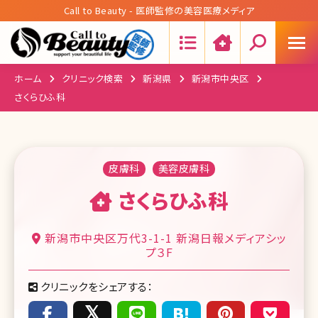
Call to Beauty - 医師監修の美容医療メディア
Search:
ホーム
クリニック検索
新潟県
新潟市中央区
さくらひふ科
皮膚科
美容皮膚科
さくらひふ科
新潟市中央区万代3-1-1 新潟日報メディアシッ
プ３F
クリニックをシェアする：