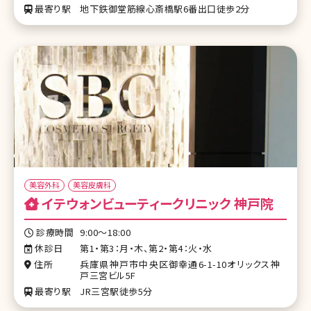
最寄り駅
地下鉄御堂筋線心斎橋駅6番出口徒歩2分
美容外科
美容皮膚科
イテウォンビューティークリニック 神戸院
診療時間
9:00～18:00
休診日
第1・第3：月・木、第2・第4：火・水
住所
兵庫県神戸市中央区御幸通6-1-10オリックス神
戸三宮ビル5F
最寄り駅
JR三宮駅徒歩5分