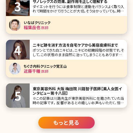
サノレックスの効果、副作用を正しく理解する
ダイエットを行うには食事制限と運動をバランスよく取り入
れて時間をかけて行うことが大切。そう分かっていても、時に
は短期間で痩せたい!というときがありますよね。また頑張っ
てもダイエットが成功しない場合、心が折れてしまいそうに
いなばクリニック
なることも。そんな悩み
稲葉岳也
医師
ニキビ跡を消す方法を自宅ケアから美容皮膚科まで
ポツンとできた白ニキビは、ニキビの初期段階の状態です。そ
して、この状態のまま自然に治ってしまうこともありますが、
そのときの体調や外部からの刺激などにより、黒ニキビから
赤味を帯びた赤ニキビへと変化し、さらにその状態を放置し
ちぐさ内科クリニック覚王山
ていると化膿した黄ニキビへと変化します。 そして、状態が黄
近藤千種
医師
ニキビまで進行してし
東京美容外科 大阪 梅田院 川路智子医師【美人女医イ
ンタビュー第十八回】
※この記事は川路先生が東京美容外科に在籍されていた当
時の記事です。 反響があるとの嬉しいお声もいただく、恒例
の美人女医インタビュー。今回は全国展開している東京美容
外科の大阪梅田院院長の川路智子先生です。 女性ならでは
の視点、配慮を反映した診療に対する思いを語ってもらいま
した。特に豊胸術、アンチエ
もっと見る