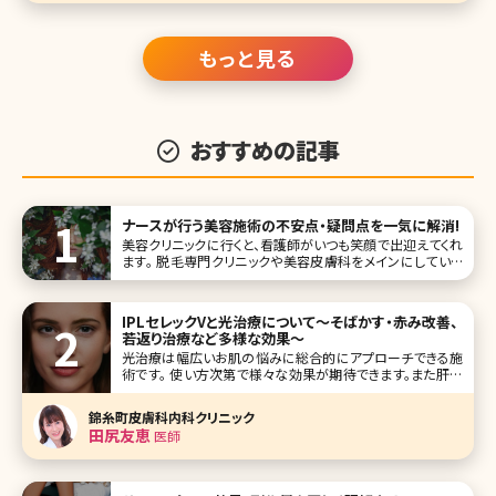
もっと見る
おすすめの記事
ナースが行う美容施術の不安点・疑問点を一気に解消!
美容クリニックに行くと、看護師がいつも笑顔で出迎えてくれ
ます。 脱毛専門クリニックや美容皮膚科をメインにしている
クリニックでは、医師と話す時間よりも、看護師と話したり関
わる時間が圧倒的に多くなりますよね。 そのときの看護師の
対応が良いと、またリピートしたくなったり、ここに通ってよか
IPLセレックVと光治療について〜そばかす・赤み改善、
ったなという気
若返り治療など多様な効果〜
光治療は幅広いお肌の悩みに総合的にアプローチできる施
術です。 使い方次第で様々な効果が期待できます。また肝斑
がある方は不用意に施術すると悪化するリスクもあります。
光治療とはどんなものか、効果や受けない方がいい場合、セ
錦糸町皮膚科内科クリニック
レックVという光治療機にフォーカスして説明しています。ど
田尻友恵
医師
んな治療か気になる方は是非