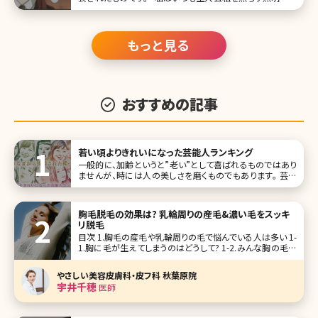
つも明るくて眩しい照明が当たらない場所のことは知らなか
った」――無料漫画サイト、comicoで連載中の『全ての人が美し
い
もっと見る
おすすめの記事
若い頃よりきれいになった芸能人ランキング
一般的に、加齢というと”老い”として喜ばれるものではあり
ませんが、時には人の美しさを磨くものでもあります。 芸能
界には、長らく活動されている方もいるので、そんな加齢によ
る変化に注目が集まることがあります。ここでは、「若い頃よ
り美人になった、きれいになった」とされる人たちを、ランキン
胸毛脱毛の効果は? 乳輪周りの産毛&濃い毛をスッキ
グTOP10にし
リ脱毛
目次 1.胸毛の産毛や乳輪周りの毛で悩んでいる人は多い 1-
1.胸に毛が生えてしまうのはどうして? 1-2.みんな胸の毛は
どう処理してる? 1-2-1.除毛クリーム 1-2-2.脱毛テープ 1-2-
3.カミソリ 1-2-4.毛抜き 1-3.自己処理はリスクが高い 1-4.ト
やさしい美容皮膚科・皮フ科 秋葉原院
ラブ
宇井千穂
医師