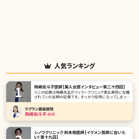
人気ランキング
飛嶋佐斗子医師【美人女医インタビュー第二十四回】
※この記事は飛嶋先生がフィラークリニック恵比寿院に在籍
されていた当時の記事です。 すっかり恒例になってしまった
美人女医インタビュー、今回は東京・恵比寿にあるフィラーク
リニック恵比寿院院長の飛嶋佐斗子先生です。女医の魁（さ
ラグラン銀座医院
きがけ）とも言える飛島先生は、目元の二重術を始め、輪郭
飛嶋佐斗子
医師
の骨切り、フェイスリフト
シノワクリニック 則本翔医師【イケメン医師に会いた
い! 第十九回】