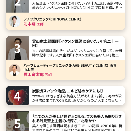
人気企画「イケメン医師に会いたい!」第十九回は、東京・神宮
前のシノワクリニック（CHINOWA CLINIC）で院長を務める則
本翔（のりもとしょう）先生です。 渋谷と原宿の中心に位置
し、東京のカルチャーが息づく神宮前エリア。この地に、SNS
シノワクリニック（CHINOWA CLINIC）
でも多くの注目を集める則本先生が、上質で落ち着いた空
則本翔
医師
雲山竜太郎医師【イケメン医師に会いたい! 第二十一
回】
※この記事は雲山先生がユザワクリニックに在籍していた当
時の記事です。 人気企画「イケメン医師に会いたい!」第二十
一回は、東京・新宿にあるユザワクリニック（yuzawa clinic）
の雲山竜太郎（くもやまりゅうたろう）先生です。 湯澤勇典院
ハーブビューティークリニック（HAAB BEAUTY CLINIC） 南青
長先生が開院した同院は、目元整形と小顔整形がメイン
山本院
雲山竜太郎
医師
炭酸ガスパック治療。ニキビ跡のケアにも◎
世の中にはさまざまな美容方法があります。新しいものが次
から次に生まれてくるため、追いかけるのが大変になったり、
どんなものが本当に効果があるのかわからなくなってきたり
するほどです。 今回はそのなかから、「炭酸ガスパック」を取り
上げます。その効果はニキビ跡を始め、美肌やアンチエイジ
『全ての人が美しい世界』に見る、ブスも美人も振り回さ
ングのためのさまざま
れる外見至上主義の根深さ／北条かや
美人を照らす照明は明るすぎて ※この記事は2016年に発
表されたものです。 「私はいつも主人公私を照らす照明はい