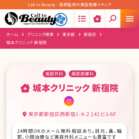
Call to Beauty - 医師監修の美容医療メディア
Search:
ホーム
クリニック検索
東京都
新宿区
城本クリニック 新宿院
美容外科
美容皮膚科
城本クリニック 新宿院
東京都新宿区西新宿1-4-2 141ビル6F
24時間OKのメール無料相談あり。目元、鼻、輪
郭、小顔治療など美容外科メニューも豊富です