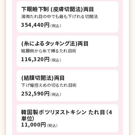
湘南美容クリニック 自由が丘院
下眼瞼下制 (皮膚切開法)両目
湘南美容クリニック 調布院
湘南たれ目の中でも最も下げれる切開法
354,440円
湘南美容クリニック 町田院
（税込）
湘南美容クリニック 八王子院
(糸によるタッキング法)両目
湘南美容クリニック 藤沢院
結膜側から糸で縛るたれ目術
116,320円
（税込）
湘南美容クリニック 横須賀中央院
湘南美容クリニック 所沢院
(結膜切開法)両目
湘南美容クリニック 千葉センシティ院
下げ幅控えめの切るたれ目術
252,590円
（税込）
湘南美容クリニック 柏院
湘南美容クリニック 流山おおたかの森院
韓国製ボツリヌストキシン たれ目（4
単位）
湘南美容クリニック 宇都宮院
11,000円
（税込）
湘南美容クリニック 名古屋院