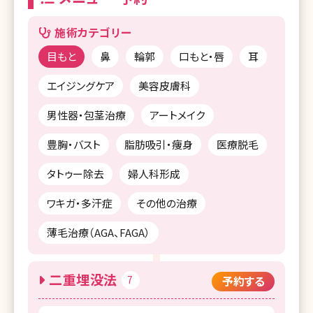
施術カテゴリー
目もと
鼻
輪郭
口もと・唇
耳
エイジングケア
美容皮膚科
男性器・包茎治療
アートメイク
豊胸・バスト
脂肪吸引・痩身
医療脱毛
タトゥー除去
婦人科形成
ワキガ・多汗症
その他の治療
薄毛治療（AGA、FAGA）
二重埋没法
7
予約する