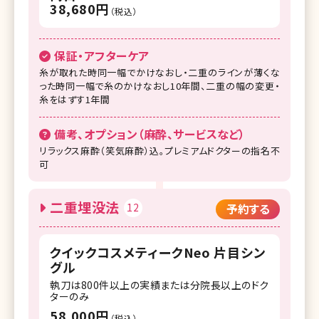
38,680円
（税込）
保証・アフターケア
糸が取れた時同一幅でかけなおし・二重のラインが薄くな
った時同一幅で糸のかけなおし10年間、二重の幅の変更・
糸をはずす1年間
備考、オプション（麻酔、サービスなど）
リラックス麻酔（笑気麻酔）込。プレミアムドクターの指名不
可
二重埋没法
12
予約する
クイックコスメティークNeo 片目シン
グル
執刀は800件以上の実績または分院長以上のドク
ターのみ
58,000円
（税込）