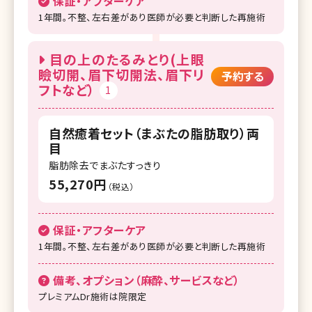
保証・アフターケア
湘南美容クリニック 大阪堺東院
1年間。不整、左右差があり医師が必要と判断した再施術
湘南美容クリニック 高槻院
目の上のたるみとり(上眼
湘南美容クリニック 福岡院
瞼切開、眉下切開法、眉下リ
予約する
フトなど）
湘南美容クリニック 久留米院
1
湘南美容クリニック 熊本院
自然癒着セット（まぶたの脂肪取り）両
湘南美容クリニック 鹿児島中央院
目
脂肪除去でまぶたすっきり
55,270円
（税込）
保証・アフターケア
1年間。不整、左右差があり医師が必要と判断した再施術
備考、オプション（麻酔、サービスなど）
プレミアムDr施術は院限定