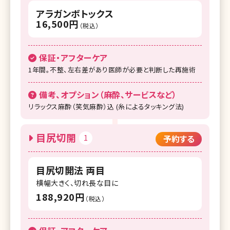
アラガンボトックス
湘南美容クリニック 名古屋駅本院
16,500円
（税込）
湘南美容クリニック 名古屋栄院
湘南美容クリニック 浜松院
保証・アフターケア
1年間。不整、左右差があり医師が必要と判断した再施術
湘南美容クリニック 富山院
備考、オプション（麻酔、サービスなど）
湘南美容クリニック 広島院
リラックス麻酔（笑気麻酔）込 (糸によるタッキング法)
湘南美容クリニック 高松院
湘南美容クリニック 高知院
目尻切開
1
予約する
湘南美容クリニック 京都駅ビル院
目尻切開法 両目
湘南美容クリニック 大阪梅田本院
横幅大きく、切れ長な目に
湘南美容クリニック 大阪あべの院
188,920円
（税込）
湘南美容クリニック 大阪京橋院