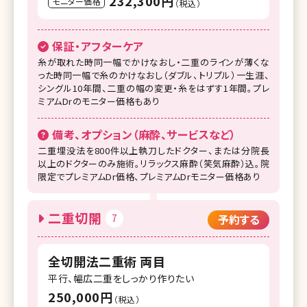
232,300円
モニター価格
（税込）
保証・アフターケア
糸が取れた時同一幅でかけなおし・二重のラインが薄くな
った時同一幅で糸のかけなおし（ダブル、トリプル）一生涯、
シングル10年間、二重の幅の変更・糸をはずす1年間。プレ
ミアムDrのモニター価格もあり
備考、オプション（麻酔、サービスなど）
二重埋没法を800件以上執刀したドクター、または分院長
以上のドクターのみ施術。リラックス麻酔（笑気麻酔）込。院
限定でプレミアムDr価格、プレミアムDrモニター価格あり
二重切開
7
予約する
全切開法二重術 両目
平行、幅広二重をしっかり作りたい
250,000円
（税込）