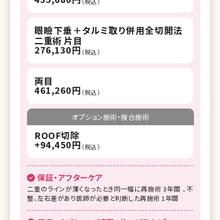
（税込）
眼瞼下垂＋タルミ取り併用全切開法
二重術 片目
276,130円
（税込）
ダーマペンの効果や治
両目
解説
461,260円
（税込）
オプション施術・複合施術
ROOF切除
+94,450円
（税込）
保証・アフターケア
二重のラインが薄くなったとき同一幅に再施術 3年間 、不
整、左右差があり医師が必要と判断した再施術 1年間