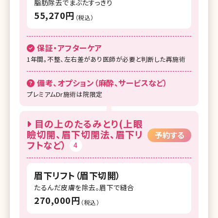
脂肪除去でまぶたすっきり
55,270円
（税込）
保証・アフターケア
1年間。不整、左右差があり医師が必要と判断した再施術
備考、オプション（麻酔、サービスなど）
プレミアムDr施術は院限定
目の上のたるみとり(上眼
瞼切開、眉下切開法、眉下リ
予約する
フトなど）
4
眉下リフト（眉下切開）
たるんだ皮膚を除去。眉下で縫合
270,000円
（税込）