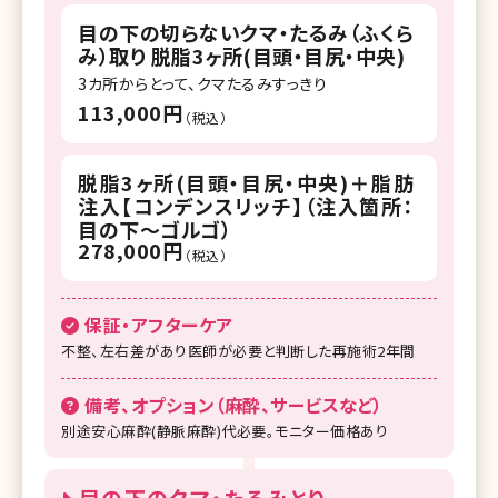
目の下の切らないクマ・たるみ（ふくら
み）取り 脱脂3ヶ所(目頭・目尻・中央)
3カ所からとって、クマたるみすっきり
113,000円
（税込）
脱脂3ヶ所(目頭・目尻・中央)＋脂肪
注入【コンデンスリッチ】（注入箇所：
目の下～ゴルゴ）
278,000円
（税込）
保証・アフターケア
不整、左右差があり医師が必要と判断した再施術2年間
備考、オプション（麻酔、サービスなど）
別途安心麻酔(静脈麻酔)代必要。モニター価格あり
目の下のクマ・たるみとり