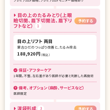
プレミアムDr価格、プレミアムDrモニター価格あり
目の上のたるみとり(上眼
瞼切開、眉下切開法、眉下リ
予約する
フトなど）
1
目の上リフト 両目
蒙古ひだのつっぱり改善と、たるみ除去
188,920円
（税込）
保証・アフターケア
1年間。不整、左右差があり医師が必要と判断した再施術
備考、オプション（麻酔、サービスなど）
医師限定
涙袋形成
3
予約する