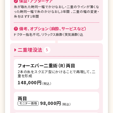
保証・アフターケア
糸が取れた時同一幅でかけなおし・二重のラインが薄くな
った時同一幅で糸のかけなおし3年間 、二重の幅の変更・
糸をはずす1年間
備考、オプション（麻酔、サービスなど）
ドクター指名不可。リラックス麻酔（笑気麻酔）込
二重埋没法
5
フォーエバー二重術（R）両目
2本の糸をスクエア型にかけることで再現して、二
重を形成
148,000円
（税込）
両目
98,000円
モニター価格
（税込）