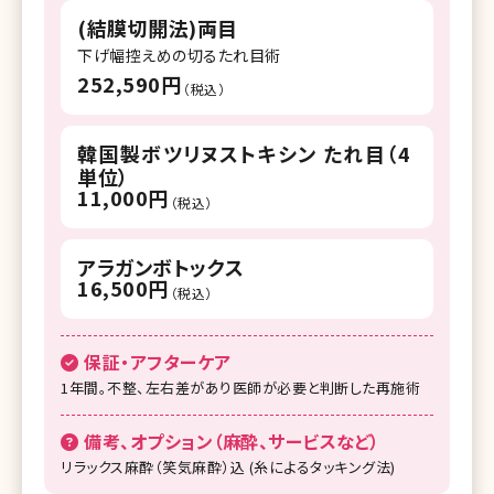
湘南美容クリニック 所沢院
(結膜切開法)両目
湘南美容クリニック 千葉センシティ院
下げ幅控えめの切るたれ目術
252,590円
（税込）
湘南美容クリニック 柏院
湘南美容クリニック 流山おおたかの森院
韓国製ボツリヌストキシン たれ目（4
単位）
湘南美容クリニック 宇都宮院
11,000円
（税込）
湘南美容クリニック 名古屋院
アラガンボトックス
湘南美容クリニック 名古屋駅本院
16,500円
（税込）
湘南美容クリニック 名古屋栄院
湘南美容クリニック 浜松院
保証・アフターケア
1年間。不整、左右差があり医師が必要と判断した再施術
湘南美容クリニック 富山院
備考、オプション（麻酔、サービスなど）
湘南美容クリニック 広島院
リラックス麻酔（笑気麻酔）込 (糸によるタッキング法)
湘南美容クリニック 高松院