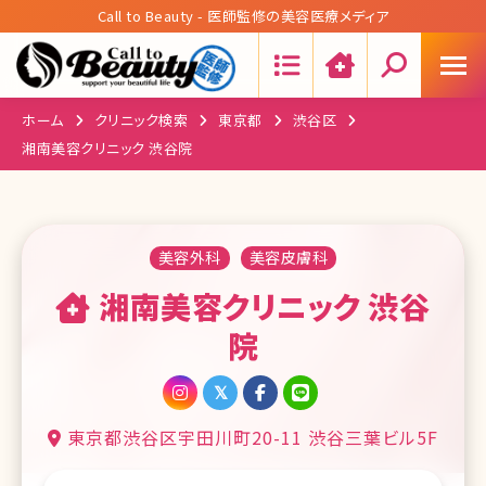
Call to Beauty - 医師監修の美容医療メディア
Search:
ホーム
クリニック検索
東京都
渋谷区
湘南美容クリニック 渋谷院
美容外科
美容皮膚科
湘南美容クリニック 渋谷
院
東京都渋谷区宇田川町20-11 渋谷三葉ビル5F