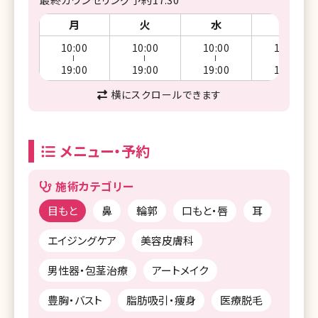
月
火
水
木
10:00
10:00
10:00
10:00
ー
ー
ー
ー
19:00
19:00
19:00
19:00
横にスクロールできます
メニュー・予約
施術カテゴリー
目もと
鼻
輪郭
口もと・唇
耳
エイジングケア
美容皮膚科
男性器・包茎治療
アートメイク
豊胸・バスト
脂肪吸引・痩身
医療脱毛