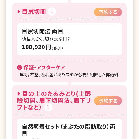
湘南美容クリニック 高知院
目尻切開
1
予約する
湘南美容クリニック 京都駅ビル院
目尻切開法 両目
湘南美容クリニック 大阪梅田本院
横幅大きく、切れ長な目に
湘南美容クリニック 大阪あべの院
188,920円
（税込）
湘南美容クリニック 大阪京橋院
保証・アフターケア
湘南美容クリニック 大阪堺東院
1年間。不整、左右差があり医師が必要と判断した再施術
湘南美容クリニック 高槻院
目の上のたるみとり(上眼
湘南美容クリニック 福岡院
瞼切開、眉下切開法、眉下リ
予約する
フトなど）
湘南美容クリニック 久留米院
1
湘南美容クリニック 熊本院
自然癒着セット（まぶたの脂肪取り）両
湘南美容クリニック 鹿児島中央院
目