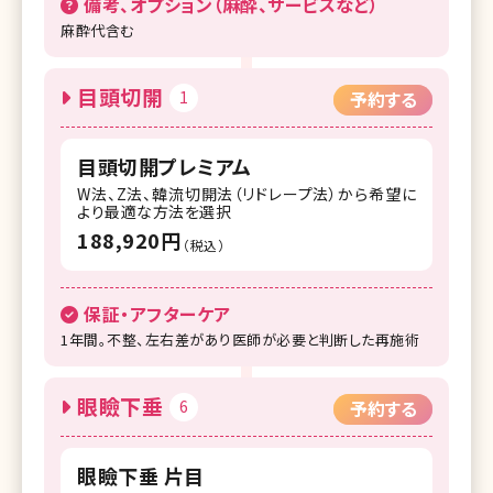
備考、オプション（麻酔、サービスなど）
麻酔代含む
目頭切開
1
予約する
目頭切開プレミアム
W法、Z法、韓流切開法（リドレープ法）から希望に
より最適な方法を選択
188,920円
（税込）
保証・アフターケア
1年間。不整、左右差があり医師が必要と判断した再施術
眼瞼下垂
6
予約する
眼瞼下垂 片目