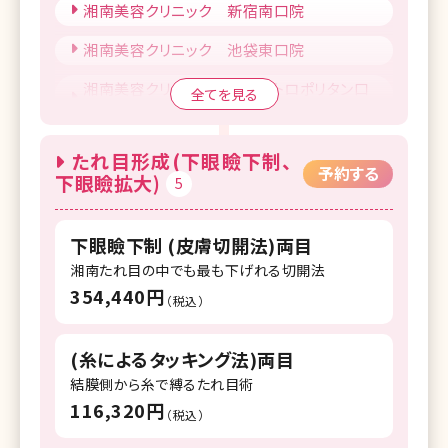
湘南美容クリニック 新宿南口院
湘南美容クリニック 池袋東口院
湘南美容クリニック 池袋メトロポリタン口
全てを見る
院
湘南美容クリニック 上野院
たれ目形成(下眼瞼下制、
予約する
下眼瞼拡大)
5
湘南美容クリニック 錦糸町院
湘南美容クリニック 自由が丘院
下眼瞼下制 (皮膚切開法)両目
湘南美容クリニック 調布院
湘南たれ目の中でも最も下げれる切開法
354,440円
湘南美容クリニック 町田院
（税込）
湘南美容クリニック 八王子院
(糸によるタッキング法)両目
湘南美容クリニック 藤沢院
結膜側から糸で縛るたれ目術
116,320円
（税込）
湘南美容クリニック 横須賀中央院