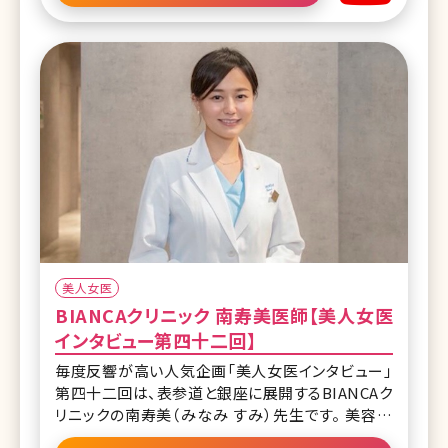
った技術を生かし、眉下切開を始めとした切開系オ
ペを得意とする服部先生。 患者様一人ひとりと向き
合っているからこそできるカウンセリング時の提案、
産後復帰の本音など
美人女医
BIANCAクリニック 南寿美医師【美人女医
インタビュー第四十二回】
毎度反響が高い人気企画「美人女医インタビュー」
第四十二回は、表参道と銀座に展開するBIANCAク
リニックの南寿美（みなみ すみ）先生です。 美容外
科、美容皮膚科問わず豊富な施術メニューを取り