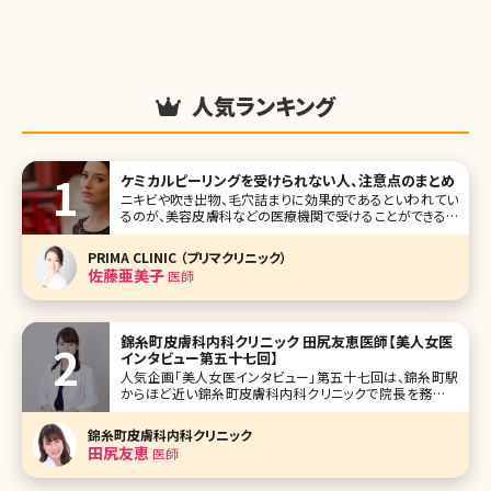
人気ランキング
ケミカルピーリングを受けられない人、注意点のまとめ
ニキビや吹き出物、毛穴詰まりに効果的であるといわれてい
るのが、美容皮膚科などの医療機関で受けることができるケ
ミカルピーリングです。ケミカルピーリングは表皮に溜まって
いる古い角質を薬品の力を借りて軟らかくし、無理なく剥が
PRIMA CLINIC （プリマクリニック）
すという方法であるため、適切に行うことによりお肌のター
佐藤亜美子
医師
ンオーバー周期を正常化さ
錦糸町皮膚科内科クリニック 田尻友恵医師【美人女医
インタビュー第五十七回】
人気企画「美人女医インタビュー」第五十七回は、錦糸町駅
からほど近い錦糸町皮膚科内科クリニックで院長を務める
田尻友恵（たじりともえ）先生です。 ひとつの領域ではなく診
療の入口を広く設けて、トータルケアで患者さんの悩みに沿
錦糸町皮膚科内科クリニック
った診療をすることを理想とし開業されたとのこと。 保険診
田尻友恵
医師
療の皮膚科、内科、