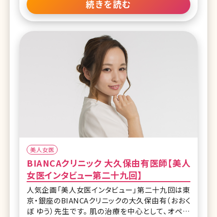
続きを読む
揃えているBIANCAクリニックでは、ドクター陣が、
オールマイティに施術対応できるのが基本方針。そ
の中でも、お顔の脂肪吸引やバッカルファット除去
などの小顔にする治療、ヒアルロン酸注入を得意と
する南先生。 プ
美人女医
BIANCAクリニック 大久保由有医師【美人
女医インタビュー第二十九回】
人気企画「美人女医インタビュー」第二十九回は東
京・銀座のBIANCAクリニックの大久保由有（おおく
ぼ ゆう）先生です。 肌の治療を中心として、オペ系