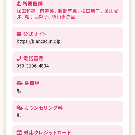
所属医師
堀田和亮
南寿美
服部有美
松田朋子
葉山愛
弥
幡手亜梨子
横山歩依里
公式サイト
https://biancaclinic.jp
電話番号
050-3196-4834
駐車場
無
カウンセリング料
無
対応クレジットカード