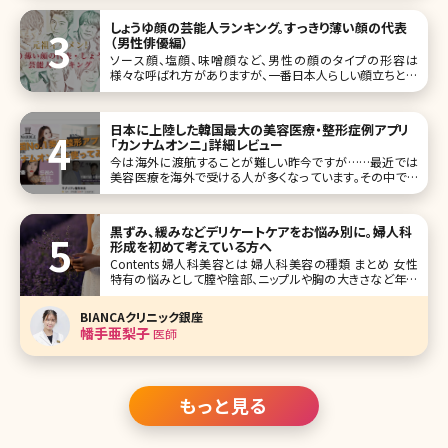
腕や足などが目につくことはありませんか?数年前に比べて
全体的に体に
しょうゆ顔の芸能人ランキング。すっきり薄い顔の代表
（男性俳優編）
ソース顔、塩顔、味噌顔など、男性の顔のタイプの形容は
様々な呼ばれ方がありますが、一番日本人らしい顔立ちと言
われているのが、しょうゆ顔です。かつて、バブル期に流行語
大賞まで受賞したこともあるしょうゆ顔は、すっきりしていて、
薄い顔が特徴。 ファッションも、派手ではなく地味ではなく、ナ
日本に上陸した韓国最大の美容医療・整形症例アプリ
チュラルな感じの人
「カンナムオンニ」詳細レビュー
今は海外に渡航することが難しい昨今ですが……最近では
美容医療を海外で受ける人が多くなっています。その中でも
最も人気の渡航先として「韓国」が挙げられます。韓国は美容
大国と言われ、若い男女の間ではK-POPも流行し、韓国のフ
ァッションや美容を参考にする人が急増しています。 そして韓
黒ずみ、緩みなどデリケートケアをお悩み別に。婦人科
国で施術
形成を初めて考えている方へ
Contents 婦人科美容とは 婦人科美容の種類 まとめ 女性
特有の悩みとして膣や陰部、ニップルや胸の大きさなど年齢
問わず悩みを抱えている方が多くいらっしゃいます。若い方は
色味を明るくしたい、胸の大きさを大きくしたいなどで、年齢
BIANCAクリニック銀座
を重ねていくと膣の緩みや授乳によるバストサイズの低
幡手亜梨子
医師
もっと見る