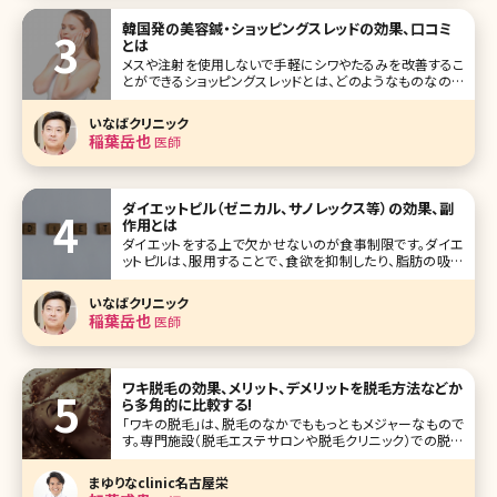
韓国発の美容鍼・ショッピングスレッドの効果、口コミ
とは
メスや注射を使用しないで手軽にシワやたるみを改善するこ
とができるショッピングスレッドとは、どのようなものなので
しょうか？気になるメリットやデメリット、治療方法を紹介しま
す。ショッピングスレッドを検討するさいに参考にしてみてく
いなばクリニック
ださいね。 目次
稲葉岳也
医師
ダイエットピル（ゼニカル、サノレックス等）の効果、副
作用とは
ダイエットをする上で欠かせないのが食事制限です。ダイエ
ットピルは、服用することで、食欲を抑制したり、脂肪の吸収
を抑えることができ、痩せる体を作ることができるダイエット
方法です。今回は、ダイエットピルの種類やメリット、デメリット
いなばクリニック
を紹介します。 目次 1.ダイエットピルとは 2.ダイエットピル
稲葉岳也
医師
ワキ脱毛の効果、メリット、デメリットを脱毛方法などか
ら多角的に比較する!
「ワキの脱毛」は、脱毛のなかでももっともメジャーなもので
す。専門施設（脱毛エステサロンや脱毛クリニック）での脱毛
がムダ毛処理の選択肢の一つとなってきたとはいえ、やはり
まだまだ自己処理をする人の方が多いこのご時世ですが、
まゆりなclinic名古屋栄
「ワキ脱毛は脱毛エステサロンや脱毛クリニックで行ってい