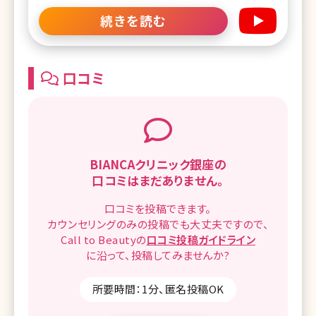
の症例も豊富、美容に対する熱い思いと研究熱心
続きを読む
な一面をもつ大久保先生。日々インスタグラムで発
信する美容情報は多くのファンを生んでいます。 み
んな気になる大久保先生自身の美容施術体験、オ
フの過ごし方などもたっぷり語っていただきました。
口コミ
カウンセリング
BIANCAクリニック銀座の
口コミはまだありません。
口コミを
投稿できます。
カウンセリングのみの投稿でも
大丈夫ですので、
Call to Beautyの
口コミ
投稿ガイドライン
に沿って、
投稿してみませんか?
所要時間：1分、匿名投稿OK