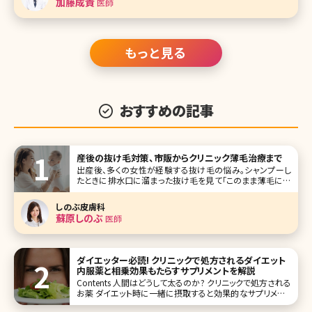
加藤成貴
医師
る」と答えている人も多く、も
もっと見る
おすすめの記事
産後の抜け毛対策、市販からクリニック薄毛治療まで
出産後、多くの女性が経験する抜け毛の悩み。シャンプーし
たときに排水口に溜まった抜け毛を見て「このまま薄毛にな
ってしまうのでは……」と不安を覚えた方もいるのでは?で
は、この産後の抜け毛はいつまで続くのでしょうか。ここで産
しのぶ皮膚科
後の抜け毛の原因や対策、その他の女性の抜け毛・薄毛のト
蘇原しのぶ
医師
ラブルについて詳しく説明し
ダイエッター必読! クリニックで処方されるダイエット
内服薬と相乗効果もたらすサプリメントを解説
Contents 人間はどうして太るのか? クリニックで処方される
お薬 ダイエット時に一緒に摂取すると効果的なサプリメント
おわりに ふと鏡を見ると、ぽっこりでたお腹、ムチムチな二の