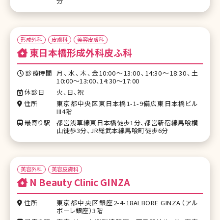
分
形成外科
皮膚科
美容皮膚科
東日本橋形成外科皮ふ科
診療時間
月、水、木、金10:00～13:00、14:30～18:30、土
10:00～13:00、14:30～17:00
休診日
火、日、祝
住所
東京都中央区東日本橋1-1-9備広東日本橋ビル
III4階
最寄り駅
都営浅草線東日本橋徒歩1分、都営新宿線馬喰横
山徒歩3分、JR総武本線馬喰町徒歩6分
美容外科
美容皮膚科
N Beauty Clinic GINZA
住所
東京都中央区銀座2-4-18ALBORE GINZA（アル
ボーレ銀座）3階