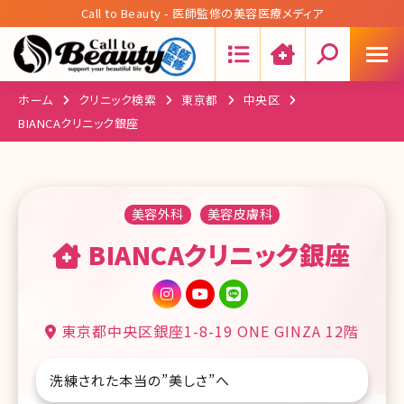
Call to Beauty - 医師監修の美容医療メディア
Search:
ホーム
クリニック検索
東京都
中央区
BIANCAクリニック銀座
美容外科
美容皮膚科
BIANCAクリニック銀座
東京都中央区銀座1-8-19 ONE GINZA 12階
洗練された本当の”美しさ”へ