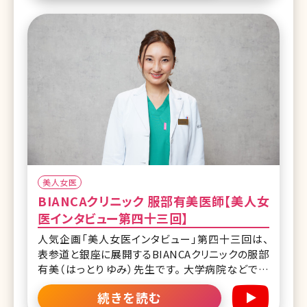
ラグジュアリーな院内が特徴的なビアンカクリニッ
ク銀座は堀田和亮理事長率いる各分野の精鋭チー
ムが美と健康
美人女医
BIANCAクリニック 服部有美医師【美人女
医インタビュー第四十三回】
人気企画「美人女医インタビュー」第四十三回は、
表参道と銀座に展開するBIANCAクリニックの服部
有美（はっとり ゆみ）先生です。 大学病院などで形
成外科医（形成外科専門医取得）として7年勤めて
続きを読む
から本格的に美容医療業界へ。形成外科時代に培