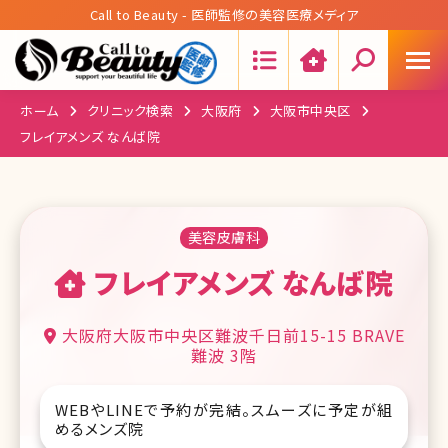
Call to Beauty - 医師監修の美容医療メディア
Search:
ホーム
クリニック検索
大阪府
大阪市中央区
フレイアメンズ なんば院
美容皮膚科
フレイアメンズ なんば院
大阪府大阪市中央区難波千日前15-15 BRAVE
難波 3階
WEBやLINEで予約が完結。スムーズに予定が組
めるメンズ院