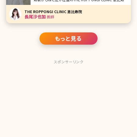
の長尾沙也加（ながおさやか）先生です。 エイジングケア全
般、特にヒアルロン酸注入を得意とする長尾先生はミセスジ
THE ROPPONGI CLINIC 恵比寿院
ャパン全国大会優勝など美を競うコンテストでの実績も持ち
長尾沙也加
医師
合わ
もっと見る
スポンサーリンク