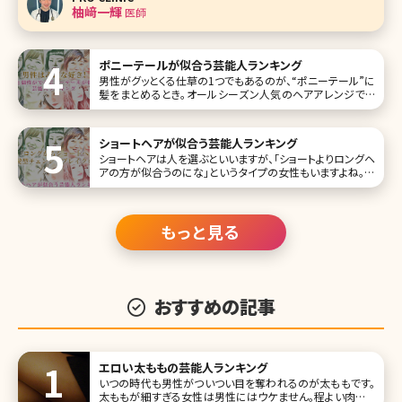
のか、またどんな
柚﨑一輝
医師
ポニーテールが似合う芸能人ランキング
男性がグッとくる仕草の1つでもあるのが、“ポニーテール”に
髪をまとめるとき。オールシーズン人気のヘアアレンジでも
あります。 そこで今回は、可愛すぎて真似したくなってしまう
ポニーテールが似合う女性芸能人を一挙にご紹介します。お
気に入りのポニーテールスタイルをぜひ見つけてください
ショートヘアが似合う芸能人ランキング
ね。 第1位綾
ショートヘアは人を選ぶといいますが、「ショートよりロングヘ
アの方が似合うのにな」というタイプの女性もいますよね。一
般では目鼻立ちのはっきりした人がショートやベリーショート
にしている場合が多いかも。もちろんどんな髪型でも似合っ
てしまう人もいますが、今回は特にショートヘアが似合う芸
能人をランキングにして
もっと見る
おすすめの記事
エロい太ももの芸能人ランキング
いつの時代も男性がついつい目を奪われるのが太ももです。
太ももが細すぎる女性は男性にはウケません。程よい肉付き