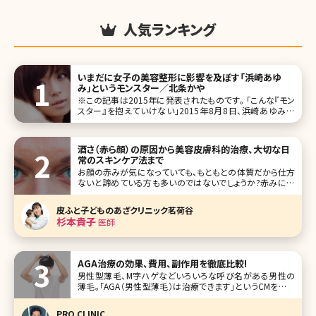
人気ランキング
いまだに女子の美容整形に影響を及ぼす「浜崎あゆ
み」というモンスター／北条かや
※この記事は2015年に発表されたものです。 「こんな『モン
スター』を抱えていけない」――2015年8月8日、浜崎あゆみが
NHK総合の番組「SONGS」に出演し、人気絶頂だった20歳前
後のことを振り返って語ったことばだ。あの頃の『あゆ』は、た
酒さ（赤ら顔）の原因から美容皮膚科的治療、大切な日
常のスキンケア法まで
お顔の赤みが気になっていても、もともとの体質だから仕方
ないと諦めている方も多いのではないでしょうか?赤みには
色々な原因があり、お薬やスキンケア、美容医療など選択肢
がたくさんあります。今回は酒さをテーマにお伝えしていきま
皮ふと子どものあざクリニック茗荷谷
す。 【監修医師からのワンポイント】酒さ（赤ら顔）は、「化粧水
杉本貴子
医師
を1日1
AGA治療の効果、費用、副作用を徹底比較!
男性型薄毛、M字ハゲなどいろいろな呼び名がある男性の
薄毛。「AGA（男性型薄毛）は治療できます」というCMを見て
も自分とは関係ない、自分の薄毛は治らないと考えている方
もいるのではないでしょうか。ここではAGAとはどんな症状な
PRO CLINIC