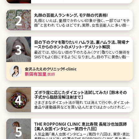
があり、むっちりしているセクシーな太ももは男性から見て
「エロい」と感じさせます。 男性が思わず見惚れてしまうよう
なエロく、セクシー
丸顔の芸能人ランキング。モテ顔の代表格!
丸顔といえば、童顔でかわいい印象が強く、一部では“モテ
顔”と言われているほどです。実際、女性芸能人に多い顔の
形でもあります。 今回は丸顔の中でも、特に人気の高い芸能
人をランキングしてみました！ 第1位新垣結衣 この投稿を
Instagramで見る n
目の下のクマを取りたい! ハムラ法、裏ハムラ法、現場ナ
ースからのホントのメリット・デメリット解説
最近では、切らない目の下のたるみ（クマ）取りという施術を
SNSでもよく目にするようになりました。目の下に黄色い脂肪
が乗っている動画を目にした方も多くいると思います。そうい
った動画や投稿では、目の下にある眼下脂肪というものを除
金沢ふたえのクリニックf-clinic
去しています。SNSで目にするだけでなく、目元のクマ治療は
新田有加里
医師
実際にとても人気の
ズボラ度に応じたダイエット法試してみた! 【鈴木その
子式から脂肪溶解注射まで】
さまざまなダイエット法が現れては消えて行く中、ダイエット
食品や運動器具などを買い込んだまではよかったけれど、ど
れも長続きしなかった……。あなたももしかすると、その中の
一人かもしれませんね。 今回は、筆者（女性）である私が実際
に経験したダイエット法をご紹介します。これらのダイエット
THE ROPPONGI CLINIC 恵比寿院 長尾沙也加医師
法それぞれ
【美人女医インタビュー第四十八回】
人気企画「美人女医インタビュー」第四十八回は、東京・恵比
寿駅からほど近い位置のTHE ROPPONGI CLINIC 恵比寿院