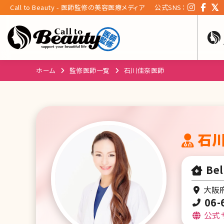
Call to Beauty - 医師監修の美容医療メディア
公式SNS：
ホーム
監修医師一覧
石川佳奈医師
石
Bel
大阪府
06-
公式