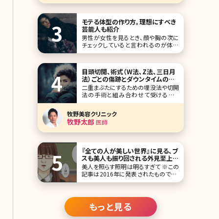
がよく似合います。 形成外科を基礎と
され、得意とされている輪郭形成術に
関する箇所
モテる体型の作り方。理想にすべき
芸能人も紹介
男性が女性を見るとき、顔や胸の次に
チェックしていると言われるのが体型
です。皆さんは男性から見た「モテる女
性の体型」はどんなスタイルだと思い
ますか?ここでは女性と男性で温度差
目頭切開、術式（W法、Z法、三日月
がある本当のモテ体型とモテ体型に近
法）ごとの傷跡とダウンタイムの違
づく方法について詳し
い
二重まぶたにするための埋没法や切開
法の手術と組み合わせて受けること
で、タレントのような華やかなはっきり
二重を手に入れることができ、目が大
牧野美容クリニック
きくみえる目頭切開の手術。効果がは
牧野太郎
医師
っきりとわかる手術であるものの、ダウ
ンタイムが長引いたり、傷跡が残ってし
まったりとトラブルも報告されている施
術でもあります。これか
『全ての人が美しい世界』に見る、ブ
スも美人も振り回される外見至上主
義の根深さ／北条かや
美人を照らす照明は明るすぎて ※この
記事は2016年に発表されたものです。
「私はいつも主人公私を照らす照明は
いつも明るくて眩しい照明が当たらな
い場所のことは知らなかった」――無料漫
画サイト、comicoで連載中の『全ての
もっと見る
人が美しい