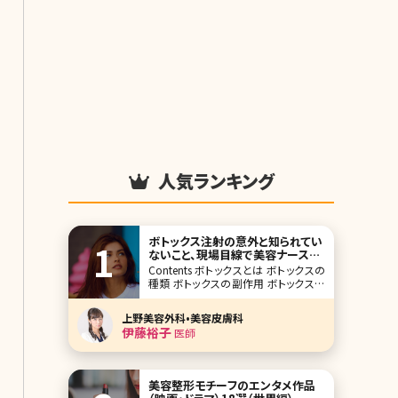
人気ランキング
ボトックス注射の意外と知られてい
ないこと、現場目線で美容ナースが
徹底解説
Contents ボトックスとは ボトックスの
種類 ボトックスの副作用 ボトックスの
価格 注入する箇所 まとめ 太陽の光が
眩しかったり、体をどこかにぶつけて痛
上野美容外科•美容皮膚科
みがある時に出てくる眉間のシワは年
伊藤裕子
医師
代問わず起こり得ます。ただ、そのシワ
は年齢を重ねれば重ねるほどに残って
美容整形モチーフのエンタメ作品