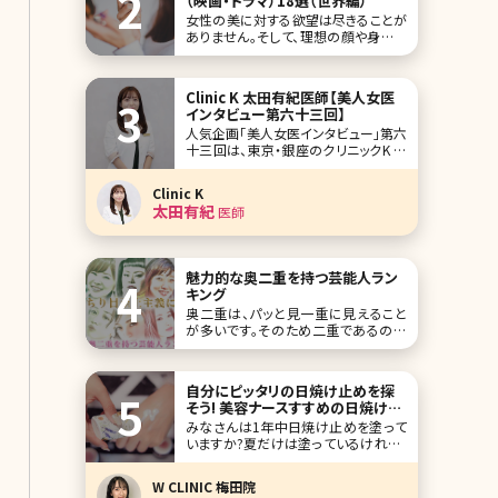
（映画・ドラマ）18選（世界編）
女性の美に対する欲望は尽きることが
ありません。そして、理想の顔や身体を
手に入れる方法のひとつに美容整形
があります。女性の美醜に関するトピッ
クは関心が高く、ドラマ性もあり、各国
Clinic K 太田有紀医師【美人女医
でエンターテイメント作品として制作さ
インタビュー第六十三回】
れています。今回は美容整形をモチー
人気企画「美人女医インタビュー」第六
フにした世界の国々の映画・テレビドラ
十三回は、東京・銀座のクリニックK の
マ作品をご紹介します
太田有紀（おおた ゆき）先生です。 クリ
ニックKは、金児盛院長のもと、最新の
Clinic K
韓流治療を取り入れ、お顔のアンチエ
太田有紀
医師
イジング治療をメインとしています。
「愛の溢れるクリニック」を掲げ、待合室
は既存の美容クリニックとは一線を画
す、
魅力的な奥二重を持つ芸能人ラン
キング
奥二重は、パッと見一重に見えること
が多いです。そのため二重であるのに
奥二重という呼称で呼ばれ、またわか
りにくいがゆえに一重と一緒くたにさ
れることも。 二重などのパッチリ目志
自分にピッタリの日焼け止めを探
向も強い現代の日本人女性ですが、実
そう! 美容ナースすすめの日焼け止
は奥二重だってとても奥深い魅力を持
めを紹介
みなさんは1年中日焼け止めを塗って
つんです!二重よりもアイメイクの印象
いますか?夏だけは塗っているけれど、
が強まったり、奥二重
1年中はちょっと……といった人も多い
のではないでしょうか?日焼け止めはな
W CLINIC 梅田院
んとなく必要だと思っていても、塗るの