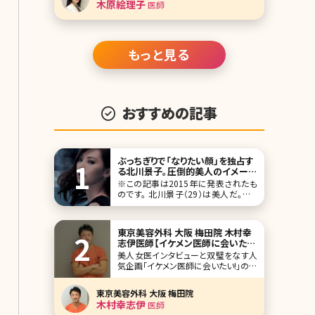
木原絵理子
医師
が面倒くさいし、日焼け止めの種類も
多いため自分には何が合っているのか
もわからない。 お店に足を運んでも選
びにくい
もっと見る
おすすめの記事
ぶっちぎりで「なりたい顔」を独占す
る北川景子。圧倒的美人のイメージ
は「知性」と「キャラがないこと」に
※この記事は2015年に発表されたも
あった／北条かや
のです。 北川景子（29）は美人だ。どこ
から見ても完璧で、残念なパーツがな
く、まるで「美人のひな形」のようであ
る。オリコンスタイルの（「女性が選
東京美容外科 大阪 梅田院 木村幸
ぶ“なりたい顔”ランキング」）では、
志伊医師【イケメン医師に会いた
2010年に1位、11～
い! 第三回】
美人女医インタビューと双璧をなす人
気企画「イケメン医師に会いたい!」の第
三回は東京美容外科の東京銀座院の
木村幸志伊(きむら こうし)院長です（現
東京美容外科 大阪 梅田院
在、大阪梅田院にて勤務）。 筋トレが趣
木村幸志伊
医師
味なだけあり、外見は精悍という言葉