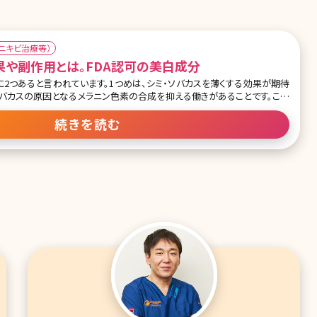
、ニキビ治療等）
果や副作用とは。FDA認可の美白成分
に2つあると言われています。1つめは、シミ・ソバカスを薄くする効果が期待
・ソバカスの原因となるメラニン色素の合成を抑える働きがあることです。これ
説明するために、まずはシミ・ソバカスができるメカニズムから解説していき
素の関係性 まず
続きを読む