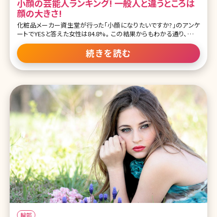
小顔の芸能人ランキング! 一般人と違うところは
顔の大きさ!
化粧品メーカー資生堂が行った「小顔になりたいですか?」のアンケ
ートでYESと答えた女性は84.8%。 この結果からもわかる通り、日本
人女性の小顔願望は強く、自分の写ってる集合写真を見て「あ、とな
りの人より顔が大きい（小さい）……」なんて、チェックしたことがある
続きを読む
方もいるのではないでしょうか。 小顔になるとスタイルも良く見える
し髪型も選ばなそう、そんなイメージもありますよね♪ 芸能人は小
顔の方も多く、実際に見かけたら「小顔すぎて驚いた!」という感想も
よく聞きます。今回は、その中でも女性が憧れる小顔を持つ女性芸能
人をランキング形式でご紹介していきます。 目次 1.小顔の芸能人ラン
キング。芸能人が一般人と違うところはやはり顔の大きさ! 1-1.小顔
の条件・顔の大きさと測り方 1-2.日本人女性の平均的な顔の大きさ
1-3.顔の大きさはメイクや髪型によっても変わって見
輪郭