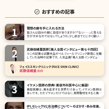
おすすめの記事
理想の脚を手に入れる方法
皆さんは自分の脚に自信がありますか?「ない……」と答える
方が大半なのではないでしょうか。少し前までとにかく細い脚
が理想と考えられていましたが、最近ではメリハリのある脚
こそが理想の脚と考える女性が増えているようです。ここでは
理想の脚をもつ芸能人を紹介しながら、理想の脚に近づけ
武藤佳緒里医師【美人女医インタビュー第七十四回】
る方法について詳しく紹介し
※この記事は武藤先生がベルフィールクリニック新宿に在籍
していた当時の記事です。 人気企画「美人女医インタビュー」
第七十四回は、東京・西新宿のベルフィールクリニック新宿
（Bellefeel Clinic新宿）で副院長を務める武藤佳緒里（むとう
フェイススキンクリニック（FACE SKIN CLINIC）
かおり）先生です。 多くの人が行き交う日本有数のタ
武藤佳緒里
医師
イケメン医師の祭典! 美容外科医中心に厳選!
美容医療は、美を追求する世界だけあって、イケメン医師は
多いです。 ただイケメンだけではなく、実際取材をすると美容
医療に対するアツい想いを持った医師の多いこと! 今回SNS
でも美意識が高い投稿で話題の美容クリニックのイケメン医
師たちを厳選しました。 リンクからインタビューも読めますの
IPLセレックVと光治療について〜そばかす・赤み改善、
で、イケ