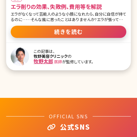
エラ削りの効果、失敗例、費用等を解説
エラがなくなって芸能人のような小顔になれたら、自分に自信が持て
るのに……そんな風に思ったことはありませんか?エラが張っている
とそれだけで顔が大きく見え、全体的にゴツゴツとした印象を与えて
しまいます。でも、できればエラを削りたいけれど、骨に手を加える勇
続きを読む
気が出ないという方も多いでしょう。今回はそんな方に向けた、エラ
削りの手術法や効果、料金などをご紹介していきます。 目次 1.エラ削
りの手術法やダウンタイムを知ろう! 1-1.エラ削りの手術法 1-2.皮膚
この記事は、
切開によるエラ削り術 1-3.手術前検査と当日の流れ 1-4.エラ削りの
牧野美容クリニック
の
術後経過とダウンタイムは? 1-5.エラ削りの料金 2.エラ削りのリスク
牧野太郎
医師
が監修しています。
や注意点 2-1.エラ削りのリスクについて 2-2.手術を行う際の注意点
2-3.エラ削りの失敗例 2-4.失敗しないための名医の選び方 3.エラ削
りの効果やメリット
OFFICIAL SNS
公式SNS