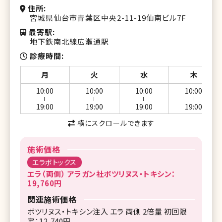
住所
宮城県仙台市青葉区中央2-11-19仙南ビル7F
最寄駅
地下鉄南北線広瀬通駅
診療時間
月
火
水
木
10:00
10:00
10:00
10:00
ー
ー
ー
ー
19:00
19:00
19:00
19:00
横にスクロールできます
施術価格
エラボトックス
エラ（両側） アラガン社ボツリヌス・トキシン：
19,760円
関連施術価格
ボツリヌス・トキシン注入 エラ 両側 2倍量 初回限
定：12,740円