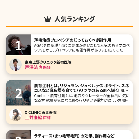
人気ランキング
薄毛治療プロペシアの知っておくべき副作用
AGA（男性型脱毛症）に効果が高いことで人気のあるプロペ
シア。しかし、プロペシアにも副作用がありました。いったいど
んな副作用があり、どんなことに気を付ける必要があるので
しょうか?詳しくご紹介していきます。 プロペシアってこんな薬
東京上野クリニック新宿医院
プロペシアはAGA（男性型脱毛症）の治療薬（錠剤）で、プロ
戸澤法也
医師
ペ
肌育注射とは。リジュラン、ジュベルック、ボライト、スネ
コスなど真皮層を育ててハリツヤのある肌へ導く! 肌の
お悩みごとに解説
Contents 肌育注射とは 毛穴やクレーターが全体的に気に
なる方 乾燥が気になり肌のハリやツヤ弾力が欲しい方 頻繁
にケアできないので持続重視の方 目元のケアだけピンポイ
ントで行いたい方 まとめ 赤ちゃんのようなもちもちっとした
X CLINIC 恵比寿院
弾力のある柔らかい肌になりたい!一度で
上井廉絵
医師
ラティース（まつ毛育毛剤）の効果、副作用など