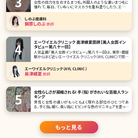
女性の目力を左右するまつ毛。外国人のような濃いまつ毛に
憧れて、毎日、ていねいにマスカラを重ね塗りしたり、エクス
テをつけて目力をアップさせているという方もいるのではな
いでしょうか。とはいえ、このようなまつ毛ケアに力を入れす
しのぶ皮膚科
ぎると、かえってまつ毛を傷めてしまい、まつ毛が薄くなった
蘇原しのぶ
医師
り、細くなったりすること
エーワイエルクリニック 奥津綾夏医師【美人女医イン
タビュー第八十一回】
人気企画「美人女医インタビュー」第八十一回は、東京・銀座
駅からほど近いエーワイエルクリニック（AYL CLINIC）で院長
を務める奥津綾夏（おくつ あやか）先生です。 扉を開けると
広がる、こだわり抜かれた絶妙な紫の空間と花。顔回りの外
エーワイエルクリニック（AYL CLINIC ）
科手術をメインに据え、お顔全体のバランスをトータルに任
奥津綾夏
医師
せられ
女性らしさが凝縮される! 手（指）がきれいな芸能人ラン
キング
男性と女性の違いがもっともよく現れる部位のひとつであ
る、手と指。細く、長い指にビビッドな色のマニキュアを塗って
いるきれいな女性は、女性から見てもドキッとする瞬間があ
ります。 手は顔と同様、年齢が出やすいパーツ。年齢を感じさ
せない美しい手肌を保つためには美容皮膚科で行われてい
る施術が有効です。手
もっと見る