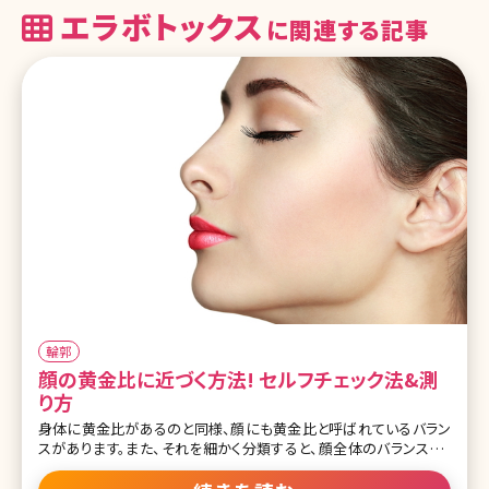
エラボトックス
に関連する記事
輪郭
顔の黄金比に近づく方法! セルフチェック法&測
り方
身体に黄金比があるのと同様、顔にも黄金比と呼ばれているバラン
スがあります。また、それを細かく分類すると、顔全体のバランス、パ
ーツ位置のバランス、各パーツの大きさということになります。それで
は、理想的な顔の黄金比について、専門家の見解を伺ってみることに