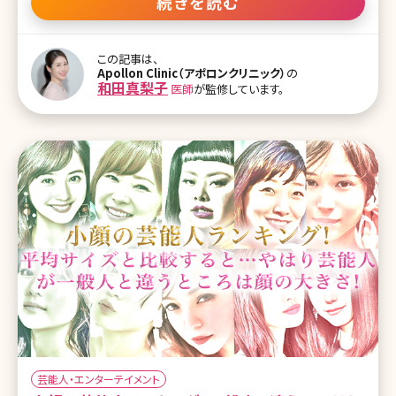
続きを読む
しましょう。 【監修医師からのワンポイント】お顔全体やパーツのバラ
ンスには美しいとされる比率があることは有名ですが、私が心がけ
ているのはその人の良さをいかに引き出せるかという着眼点でのバ
この記事は、
ランス感を大事にすることです。時代や流行に沿ってキレイの基準は
Apollon Clinic（アポロンクリニック）
の
変わりがちだからこそ、一人一人のお考えをカウンセリングを通じて
和田真梨子
医師
が監修しています。
正しく汲み取ってご提案できるかが実力の分かれ目であり、日々その
ために努力を続けています。 目次 1.顔の黄金比を解き明かす 1-1.顔
の黄金比ってなに? 1-2.美容ドクターの黄金比論 1-3.自分の顔が黄
金
アレキサ
特徴とは
芸能人・エンターテイメント