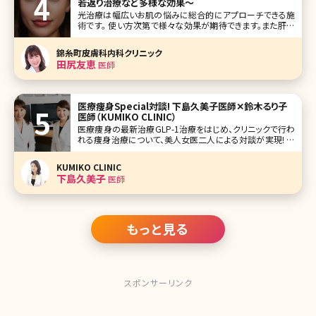
若返り治療など多様な効果〜
光治療は幅広いお肌の悩みに総合的にアプローチできる施
術です。 使い方次第で様々な効果が期待できます。また肝斑
がある方は不用意に施術すると悪化するリスクもあります。
光治療とはどんなものか、効果や受けない方がいい場合、セ
錦糸町皮膚科内科クリニック
レックVという光治療機にフォーカスして説明しています。ど
田尻友恵
医師
んな治療か気になる方は是非
医療痩身Special対談! 下島久美子医師✕鈴木るり子
医師（KUMIKO CLINIC）
医療痩身の最新治療GLP-1治療をはじめ、クリニックで行わ
れる痩身治療について、美人女医二人による対談が実現! 今
や痩身機器治療の要となるクールスカルプティングをいち早
く取り入れ、痩身治療全般に造詣が深い、東京都千代田区有
KUMIKO CLINIC
楽町にあるKUMIKO CLINICの下島久美子院長先生と鈴木る
下島久美子
医師
り子先生に最
もっと見る
スポンサーリンク