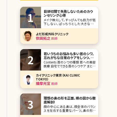
目頭切開で失敗しないためのカウ
ンセリング心得
メイク映えして、すっぴんでも目力が低
下しない、ぱっちりとした大きな目。
Twitterなどでも「二重にしたい」「目頭
切開したい」というツイートをよく見か
よだ形成外科クリニック
けます。昔と違って、費用も安くなり気
依田拓之
医師
軽に受けられるような印象もある、目
を大きくするための手術。
若いうちのお悩みも多い首のシワ。
忘れがちな日常のケアをしつつ、切
らない美容医療施術も取り入れて
Contents 首のシワの種類 首への美容
医療 自宅でできる首のシワケア まとめ
【監修医師からのワンポイント】首のシ
ワは加齢だけでなく姿勢や癖など日常
カイクリニック東京（KAI CLINIC
習慣の影響も大きい部位です。深くなる
TOKYO）
前ほど改善しやすいため、まずは保湿
播摩光宣
医師
や紫外線対策を習慣づけましょう。美容
医療では、ダウンタ
理想の鼻の形を正面、横の図から徹
底解剖!
顔の中心にある鼻は、顔全体のバラン
スを左右する重要なパーツ。鼻の形を
整えるだけで、顔の印象が変わること