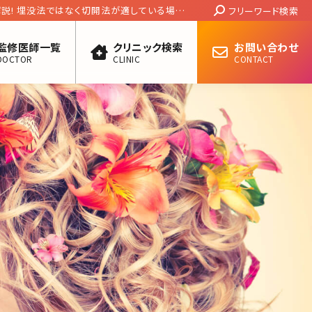
Search:
説! 埋没法ではなく切開法が適している場合
フリーワード検索
監修医師一覧
クリニック検索
お問い合わせ
DOCTOR
CLINIC
CONTACT