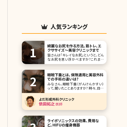
人気ランキング
綺麗なお尻を作る方法。筋トレ、エ
クササイズ〜美容クリニックまで
皆さんは「キレイなお尻」というと、どん
なお尻を思い浮かべますか?これまで
女性が考える理想のお尻というと「小
さくて目立たないお尻」と答える人が多
かったのではないでしょうか。でも、最近
眼瞼下垂とは。保険適用と美容外科
はこんな風潮が少しずつ変わってきて
での手術の違いは?
いるようです
みなさん、眼瞼下垂（がんけんかすい）
って、聞いたことありますか? 時々、目の
開きが悪く、眠そうな目をした人を見か
けます。でも、本当に眠たいってわけで
よだ形成外科クリニック
はない人も多数います。この眠そうな目
依田拓之
医師
に見えてしまう理由が、眼瞼下垂。まぶ
たが垂れ、目があけにくくなるという症
状なんです。 今回は眼瞼下垂の施術効
果、
ライポソニックスの効果、費用な
ど。HIFUの痩身機器