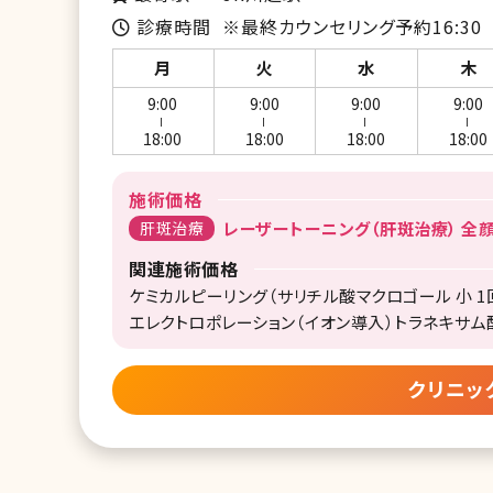
診療時間
※最終カウンセリング予約16:30
月
火
水
木
9:00
9:00
9:00
9:00
ー
ー
ー
ー
18:00
18:00
18:00
18:00
施術価格
肝斑治療
レーザートーニング（肝斑治療） 全顔1
関連施術価格
ケミカルピーリング（サリチル酸マクロゴール 小 1回）
エレクトロポレーション（イオン導入）トラネキサム酸＋
クリニッ