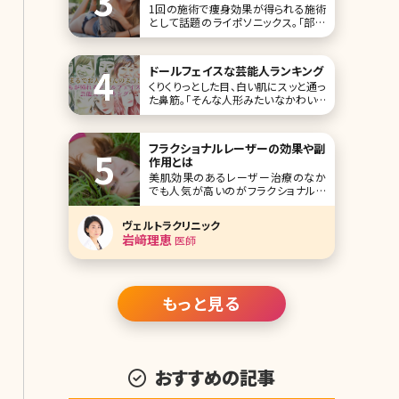
1回の施術で痩身効果が得られる施術
として話題のライポソニックス。「部分
痩せしたいけど脂肪吸引は怖い」「切ら
ない脂肪吸引って結局効果がないので
は?」そんな希望や疑問をお持ちの方に
ドールフェイスな芸能人ランキング
是非、トライしてほしい施術です。1回の
くりくりっとした目、白い肌にスッと通っ
施術で2.5cmウエストが細くなると言
た鼻筋。「そんな人形みたいなかわいい
われているライポソニックスについて詳
顔に、一度はなってみたい!」と思う女性
しく解説して
は多いのではないでしょうか。 そんなド
ールフェイスの芸能人の中で、特に人
フラクショナルレーザーの効果や副
気がある10人をピックアップしました。
作用とは
どうやったら近づけるか、記事を参考に
美肌効果のあるレーザー治療のなか
研究してみるのもありかもです。 第
でも人気が高いのがフラクショナルレ
ーザーです。美容皮膚科、美容外科で
行われるレーザーの治療はいくつか種
ヴェルトラクリニック
類がありますが、フラクショナルレーザ
岩﨑理恵
医師
ーにはどのような特徴があるのでしょ
うか。ここではフラクショナルレーザー
の基本的な知識から最新の施術情報
まで詳しくお伝えしていきます
もっと見る
おすすめの記事