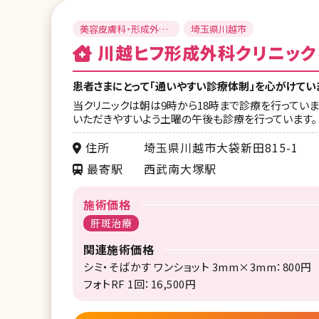
美容皮膚科・形成外
埼玉県川越市
科・美容外科
川越ヒフ形成外科クリニック
患者さまにとって「通いやすい診療体制」を心がけてい
当クリニックは朝は9時から18時まで診療を行ってい
いただきやすいよう土曜の午後も診療を行っています。
住所
埼玉県川越市大袋新田815-1
最寄駅
西武南大塚駅
施術価格
肝斑治療
関連施術価格
シミ・そばかす ワンショット 3mm×3mm：800円
フォトRF 1回：16,500円