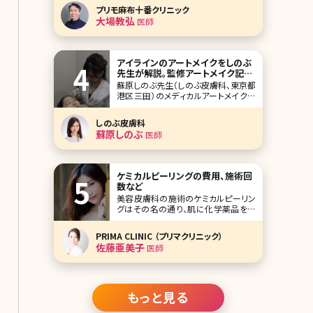
もあります。そんな鼻の黄金比率や、解
プリモ麻布十番クリニック
剖学の観点からみた理想の鼻の形に
大場教弘
医師
ついてご説明します。 理想的な鼻の形
をご存知ですか? 顔には美の黄金比率
があります。下のイラストを見てくださ
い。左側のイラ
アイラインのアートメイクをしのぶ
先生が解説。監修アートメイク記事
第三弾!
蘇原しのぶ先生（しのぶ皮膚科、東京都
港区三田）のメディカルアートメイク企
画第三弾として、アイラインのアートメ
イクについて解説していただきました。
しのぶ皮膚科
デザインが決まらなかったり、なかなか
蘇原しのぶ
医師
上手くアイラインを描けないことってあ
りますよね?多くの女性にある悩みの解
決を医療機関でしか受けられないアー
トメ
ケミカルピーリングの費用、施術回
数など
美容皮膚科の施術のケミカルピーリン
グはその名の通り、肌に化学薬品をぬ
って皮膚を剥離させることで、肌が新し
く生まれ変わる機能を促進させ、トラブ
PRIMA CLINIC （プリマクリニック）
ルを改善する方法です。最近は家庭で
佐藤亜美子
医師
できるケミカルピーリングのキットも販
売されていますが、そもそもケミカルピ
ーリングとはどんな薬剤を使用してい
るのでしょうか?ど
もっと見る