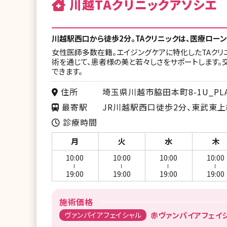
川越TAクリニックアソシエ
川越駅西口から徒歩2分。TAクリニックは、医療ロー
女性医師多数在籍。エイジングケアに特化したTAクリニ
術を通じて、患者様の美と若々しさをサポートします。
できます。
住所
埼玉県川越市脇田本町8-1U_PLAC
最寄駅
JR川越駅西口徒歩2分、東武東
診療時間
月
火
水
木
10:00
10:00
10:00
10:00
ー
ー
ー
ー
19:00
19:00
19:00
19:00
施術価格
ヴァンパイアフェイシャル
赤ヴァンパイアフェイシャ