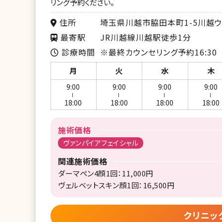
リング予約ください。
住所
埼玉県川越市脇田本町1-5川越ウ
最寄駅
JR川越線川越駅徒歩1分
診療時間
※最終カウンセリング予約16:30
月
火
水
木
9:00
9:00
9:00
9:00
ー
ー
ー
ー
18:00
18:00
18:00
18:00
施術価格
ヴァンパイアフェイシャル
関連施術価格
ダーマペン4顔1回：11,000円
ヴェルベットスキン顔1回：16,500円
クリニッ