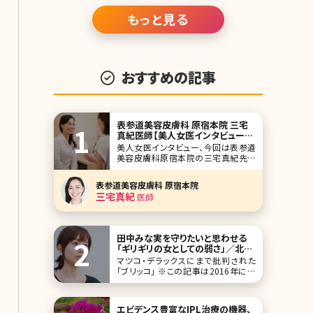
もっと見る
おすすめの記事
表参道美容皮膚科 原宿本院 三宅
真紀医師【美人女医インタビュー第
十四回】
美人女医インタビュー、今回は表参道
美容皮膚科原宿本院の三宅真紀先生
です。美容皮膚科のプロフェッショナル
で、レーザー治療、ヒアルロン酸、ボトッ
表参道美容皮膚科 原宿本院
クスなどのアンチエイジング系注入治
三宅真紀
医師
療に造詣が深く、数多くの症例を経験
されています。そんな美人女医に、お肌
のケア法から医師の指導法まで聞いて
きました。 学生時代
田中みな実を守りたいと思わせる
「ギリギリの女としての弱さ」／北条
かや
マツコ・デラックスにまで批判された
「ブリッコ」 ※この記事は2016年に発
表されたものです。 最近、同い年の芸
能人やタレントが気になって仕方ない。
特に元TBSアナウンサーの田中みな実
エビデンス豊富なIPL治療の機器、
さんは、折にふれてチェックしてしまう。