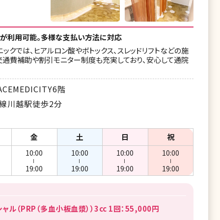
ンが利用可能。多様な支払い方法に対応
ックでは、ヒアルロン酸やボトックス、スレッドリフトなどの施
交通費補助や割引モニター制度も充実しており、安心して通院
EMEDICITY6階
上線川越駅徒歩2分
金
土
日
祝
10:00
10:00
10:00
10:00
ー
ー
ー
ー
19:00
19:00
19:00
19:00
ル（PRP（多血小板血漿））3cc 1回：55,000円