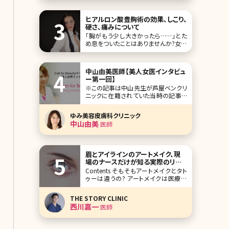
いでしょうか。エレクトロポレーション
は「ノーリスク」でキレイ
ヒアルロン酸豊胸術の効果、しこり、
硬さ、痛みについて
「胸がもう少し大きかったら……」とた
め息をついたことはありませんか?女性
なら誰もが憧れる豊かなバスト。でも、
シリコンバッグを入れるような大掛かり
な手術は怖くて受けられないという方
中山由美医師【美人女医インタビュ
も多いでしょう。そこで、考えてみたいの
ー第一回】
がヒアルロン酸注射によ
※この記事は中山先生が芦屋ベンクリ
ニックに在籍されていた当時の記事で
す。 美人女医に美容医療に対する思い
を掘り下げて聞く新シリーズです。美容
ゆみ美容皮膚科クリニック
整形、美肌、アンチエイジング、脱毛な
中山由美
医師
ど女性ならば興味がある分野の医療
面でのスペシャリスト、インタビューの
第一回は兵庫県芦屋市の芦屋ベンク
リニック勤務の美容皮膚
眉とアイラインのアートメイク、現
場のナースだけが知る実際のリス
ク、失敗例、修正について
Contents そもそもアートメイクとタト
ゥーは違うの? アートメイクは医療行
為 アートメイクの施術部位 アートメイ
クの禁忌と適応注意 眉とアイラインの
THE STORY CLINIC
アートメイクのリスク 眉とアイライン
西川嘉一
医師
のアートメイクのメリット 眉とアイライ
ンのアートメイクのデメリット 眉とアイ
ラインのアート