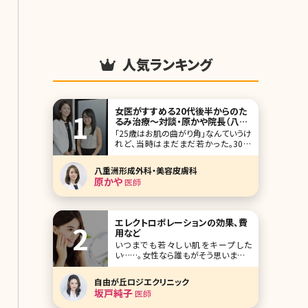
人気ランキング
女医がすすめる20代後半からのた
るみ治療〜対談・原かや院長（八重
洲形成外科・美容皮膚科）✕北条か
「25歳はお肌の曲がり角」なんていうけ
や〜
れど、当時はまだまだ若かった。30歳
が近づくにつれ、気になる頬のたるみ、
毛穴、目元……。アンチエイジングを始
八重洲形成外科・美容皮膚科
めるにはまだ早い気がするけれど、ど
原かや
医師
んなケアをすればいいの?美容皮膚科・
外科って怖くない?そんな疑問を解決す
べく、八重洲形成外科・美容皮膚科院
長の原かや
エレクトロポレーションの効果、費
用など
いつまでも若々しい肌をキープした
い……。女性なら誰もがそう思いますよ
ね。自宅でのケアはもちろん、美容外
科・美容皮膚科でもさまざまな美肌治
自由が丘ロジエクリニック
療を受けることができますが、リスクの
坂戸純子
医師
伴うものやダウンタイムがある施術は
受けたくないという方もいるのではな