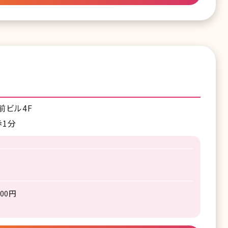
前ビル4F
歩1分
00円