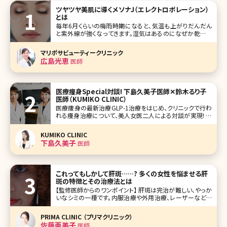
ツヤツヤ美肌に導くメソナJ（エレクトロポレーション）
とは
毎年6月くらいの梅雨時期になると、気温も上がりだんだん
と紫外線が強くなってきます。湿気はあるのになぜか乾燥す
るなと思われる方も多いのではないでしょうか。気温と湿度
が高いことによって汗や皮脂が出ており、汗が蒸発すること
マリポサビューティークリニック
によって肌が乾燥してしまい、中には自身の汗や皮脂でかぶ
広島光恵
医師
れてしまうケースもあります。
医療痩身Special対談! 下島久美子医師✕鈴木るり子
医師（KUMIKO CLINIC）
医療痩身の最新治療GLP-1治療をはじめ、クリニックで行わ
れる痩身治療について、美人女医二人による対談が実現! 今
や痩身機器治療の要となるクールスカルプティングをいち早
く取り入れ、痩身治療全般に造詣が深い、東京都千代田区有
KUMIKO CLINIC
楽町にあるKUMIKO CLINICの下島久美子院長先生と鈴木る
下島久美子
医師
り子先生に最
これってもしかして肝斑……? 多くの女性を悩ませる肝
斑の特徴とその治療法とは
【監修医師からのワンポイント】 肝斑は完治が難しい、やっか
いなシミの一種です。内服治療や外用治療、レーザーなどを
組み合わせて複合的な治療が必要になります。ご自身でも
普段から紫外線ケアや、洗顔やメイクのときにこすらないよう
PRIMA CLINIC （プリマクリニック）
に注意するなど、肝斑を悪化させない工夫をしっかりと行っ
佐藤亜美子
医師