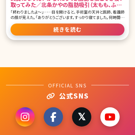
取ってみた／北条かやの脂肪吸引（太もも、ふく
らはぎ）体験記
「終わりましたよ～」……目を開けると、手術室の天井と医師、看護師
の顔が見えた。「ありがとうございます。すっかり寝てました。何時間か
かりましたか?」「今2時半だから、4時間ですね」「え、そんなに!?」麻酔
の注射をしてからの記憶が一切ない。手術を始めたのが午前10時だ
続きを読む
から、4時間以上も眠っていたのだ。その間にすべてが終わっていたこ
とが信じられず、タイムスリップしたような気分である。麻酔の時はあ
んなに緊張していたのに、すべてが嘘のように終わっている。看護師
さんが、私の脚をバンテージのようなものでぐるぐる巻きにしていく。
長時間のオペを終えた上原先生は「また来ますね」と声をかけつつ、
手術室を出て行った。これから長いダウンタイムが始まるのだ。 細い
脚が欲しくて、何でも試した 太ももとふくらはぎの脂肪吸引をしよう
と思ったのは、もう何カ月も前だ。長年のコンプレックスだった脚の
太さをなんとかしたくて
OFFICIAL SNS
公式SNS