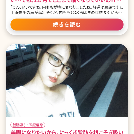
北条かやの脂肪吸引（太もも、ふくらはぎ）体験記
「うん、いいですね。内ももが特に変わりましたね。経過は順調です」。
上原先生の声が満足そうだ。内ももとふくらはぎの脂肪吸引から1カ
月。経過の写真撮影と検診のため、私は湘南美容外科クリニックの
両国院を訪ねていた。「まだ1カ月で、こんなに細くなっていいんです
続きを読む
か?」「僕自身もちょっと驚きです。北条さんはもともと普通体型だった
ので、そこからさらに細くするためにかなり追求しましたよ。成果が出
せて嬉しいです」先生の驚いた表情が、だんだんと自信に満ちた笑み
に変わるのが分かった。ダウンタイムの1カ月、私の体内では大きな
変化が起こっていたのだ。 ▼北条かやX湘南美容クリニックの脂肪吸
引レポート前編はこちら! [ctb column] 「平気」アピールから一転、脚
がビキビキ痛み始める 脂肪吸引から1週間の抜糸後は、かなり浮か
れていた。「痛みも減ってきたし、スタスタ歩ける!想像していたよりず
っとラクだな
脂肪吸引・医療痩身
美脚になりたいから、にっくき脂肪を根こそぎ吸い