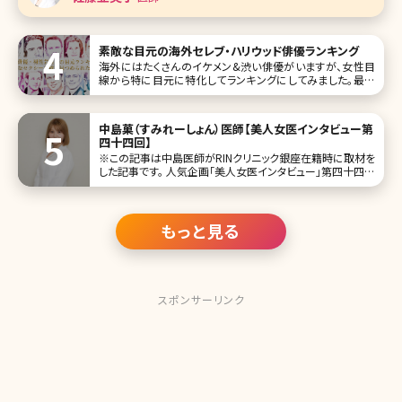
てくださいね。
素敵な目元の海外セレブ・ハリウッド俳優ランキング
海外にはたくさんのイケメン&渋い俳優がいますが、女性目
線から特に目元に特化してランキングにしてみました。最新
版はこのような結果です! 1位クリス・ヘムズワース View this
post on Instagram Chris Hemsworth(
中島菓（すみれーしょん）医師【美人女医インタビュー第
四十四回】
※この記事は中島医師がRINクリニック銀座在籍時に取材を
した記事です。 人気企画「美人女医インタビュー」第四十四回
は、中島菓（すみれーしょん）先生です。 美容皮膚科専門でフ
リーランス医師としRINクリニック銀座など複数クリニックに
勤務しながら、YouTubeでは唯一無二のキャラクターを生か
し美容
もっと見る
スポンサーリンク