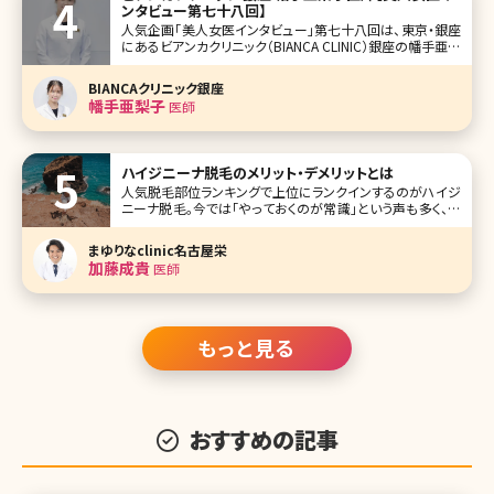
ンタビュー第七十八回】
人気企画「美人女医インタビュー」第七十八回は、東京・銀座
にあるビアンカクリニック（BIANCA CLINIC）銀座の幡手亜梨
子（はたでありす）先生です。 ビアンカクリニックは銀座・表参
道に展開し、美容外科、美容皮膚科、美容内科から再生医療、
BIANCAクリニック銀座
審美歯科まで包括的に提供。なかでも、広大なフロアとラ
幡手亜梨子
医師
ハイジニーナ脱毛のメリット・デメリットとは
人気脱毛部位ランキングで上位にランクインするのがハイジ
ニーナ脱毛。今では「やっておくのが常識」という声も多く、ハ
イジニーナ脱毛に興味を持つ人が増えているといいます。 こ
こでは、ハイジニーナ脱毛についてよく知らないという人のた
まゆりなclinic名古屋栄
めに、ハイジニーナ脱毛の基本情報のほか、やっておくことの
加藤成貴
医師
メリット、どこで受
もっと見る
おすすめの記事