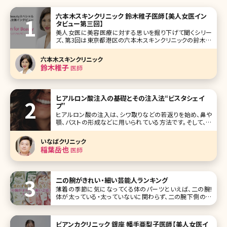
六本木スキンクリニック 鈴木稚子医師【美人女医イン
タビュー第三回】
美人女医に美容医療に対する思いを掘り下げて聞くシリー
ズ、第3回は東京都港区の六本木スキンクリニックの鈴木稚
子（わかこ）院長です。皮膚科、美容皮膚科として東京・用賀
に開業して六本木に移転、ひどくなったニキビ治療を得意と
六本木スキンクリニック
し、独自にブレンドした薬剤も使用しているとのこと。 医師を
鈴木稚子
医師
目指した経緯、美容に対す
ヒアルロン酸注入の基礎とその注入法“ビスタシェイ
プ”
ヒアルロン酸の注入は、シワ取りなどの若返りを始め、鼻や
顎、バストの形成などに用いられている方法です。そして、若
返りのシワ取りといえば、ボツリヌス治療（ボトックス）もよく
知られていますね。ヒアルロン酸注入やボツリヌス治療はそ
いなばクリニック
れぞれに異なった特徴を持ち、それぞれに若返りのシワ取り
稲葉岳也
医師
を実現させる方法です
二の腕がきれい・細い芸能人ランキング
薄着の季節に気になってくる体のパーツといえば、二の腕!
体が太っている・太っていないに関わらず、二の腕下側のお
肉が余裕で掴めちゃったり、見た目的にもなんだか逞しくな
ってしまっている方もいるかもしれません。 男性の二の腕に
はない特徴を持つ女性のそれは、女を感じるポイントでもあ
ビアンカクリニック 銀座 幡手亜梨子医師【美人女医イ
ります。その特徴と