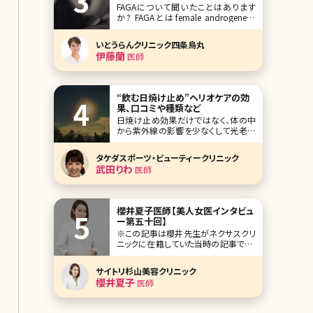
FAGAについて聞いたことはあります
な女性の薄毛を改善してくれる内服薬
か? FAGAとはfemale androgenetic
として注目を集めているの
alopeciaの頭文字をとったもので女性
の薄毛の総称です。また最近では同様
いとうらんクリニック四条烏丸
の意味でFPHL（female pattern hair
伊藤蘭
医師
loss）と呼ばれることもあります。 美容
クリニックで働いていると薄
“飲む日焼け止め”ヘリオケアの効
果、口コミや種類など
日焼け止め効果だけではなく、体の中
から紫外線の影響を少なくして光老化
や皮膚疾患が起こるリスクを低減して
くれるヘリオケア。店頭では販売されて
タケダスポーツ・ビューティークリニック
いませんが、どこで購入できるのでしょ
武田りわ
医師
うか。価格と合わせてチェックしていき
ましょう。 2-1.ヘリオケ
櫻井夏子医師【美人女医インタビュ
ー第五十回】
※この記事は櫻井先生がネクサスクリ
ニックに在籍していた当時の記事です。
人気企画「美人女医インタビュー」第五
十回は東京・銀座にあるネクサスクリ
サイトリ杉山美容クリニック
ニック（NEXUS clinic）の櫻井夏子（さく
櫻井夏子
医師
らい なつこ）医師です。 整形外科医とし
て4年間大学病院で勤務した後、美容
医療へ進みます。転身のきっ