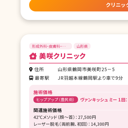
クリニッ
形成外科・皮膚科・美
山形県
容皮膚科・内科
美咲クリニック
住所
山形県鶴岡市美咲町25－5
最寄駅
JR羽越本線鶴岡駅より車で9分
施術価格
ヒップアップ（豊尻術）
ヴァンキッシュ ミー 1回：
関連施術価格
42℃メソッド（顔〜首）：27,500円
レーザー脱毛（両前腕、初回）：14,300円