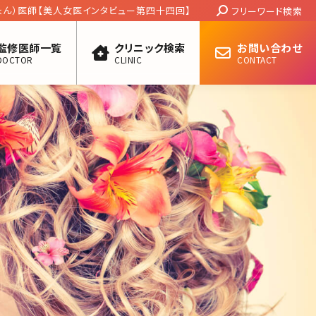
Search:
ょん）医師【美人女医インタビュー第四十四回】
フリーワード検索
監修医師一覧
クリニック検索
お問い合わせ
DOCTOR
CLINIC
CONTACT