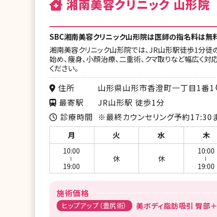
湘南美容クリニック 山形院
SBC湘南美容クリニック山形院は医師の指名料は無
湘南美容クリニック山形院では、JR山形駅徒歩1分徒
始め、痩身、小顔治療、二重術、クマ取りなど幅広く対
ください。
住所
山形県山形市香澄町一丁目1番1号
最寄駅
JR山形駅 徒歩1分
診療時間
※最終カウンセリング予約17:30
月
火
水
木
10:00
10:00
休
休
ー
ー
19:00
19:00
施術価格
ヒップアップ（豊尻術）
美ボディ脂肪吸引 臀部＋太