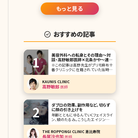
もっと見る
おすすめの記事
美容外科への転身とその理由〜対
談・高野敏郎医師✕北条かや〜連載
「イケメン医師に会いたい!」
※この記事は高野先生がプリモ麻布十
番クリニックに在籍されていた当時の
記事です。 美容外科のドクターは、ふだ
ん何を考えているのだろう。CMに出て
KAUNIS CLINIC
くる先生たちは、爽やかな笑顔で私たち
高野敏郎
医師
を迎えてくれるけど、実際に何を思って
働いているのか、本当のところは見えて
こない。これまでのキャリアや、大切に
している理念
ダブロの効果、副作用など。切らず
に顔の引き上げを
年齢とともにゆるんでいくフェイスライ
ン、頬のたるみ。こうしたエイジングサ
インは肌の深い部分にある筋肉の衰え
によって起こるため、化粧品で解消する
THE ROPPONGI CLINIC 恵比寿院
ことは、まず不可能と言われています。
長尾沙也加
医師
とはいえ、たるみは放置しておくとどん