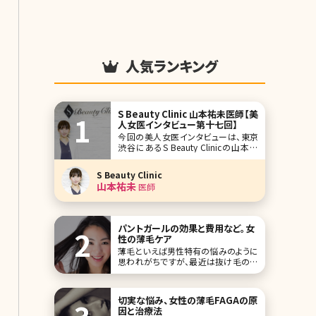
人気ランキング
S Beauty Clinic 山本祐未医師【美
人女医インタビュー第十七回】
今回の美人女医インタビューは、東京
渋谷にあるS Beauty Clinicの山本祐
未院長です。渋谷といっても、最近話題
の“奥渋”の近くにあり、高級住宅街の
S Beauty Clinic
主婦の方から、アパレルの店員さんま
山本祐未
医師
でさまざまな患者さんから頼りにされ
ています。 医療痩身とアンチエイジン
グ治療の二本柱のこと、なぜ大手美容
外科の
パントガールの効果と費用など。女
性の薄毛ケア
薄毛といえば男性特有の悩みのように
思われがちですが、最近は抜け毛の相
談のためにクリニックを訪れる女性が
増えています。女性の薄毛は加齢が大
きな原因ですが、ストレスや生活習慣の
切実な悩み、女性の薄毛FAGAの原
乱れなどによって抜け毛に悩まされる
因と治療法
若い女性も少なくありません。このよう