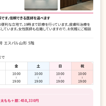
料です。信頼できる医師を選べます
の便利な立地で、19時まで診療を行っています。皮膚科治療を
応しています。女性医師も在籍していますので、お気軽にご相談
 エスパル山形 5階
まで
金
土
日
祝
10:00
10:00
10:00
10:00
ー
ー
ー
ー
19:00
19:00
19:00
19:00
もも＋膝：458,330円