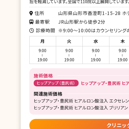
担を軽減しています。全国で110院以上展開しています
住所
山形県山形市香澄町1-15-28 ホ
最寄駅
JR山形駅から徒歩2分
診療時間
※9:00～10:00はカウンセリング
月
火
水
木
9:00
9:00
9:00
9:00
ー
ー
ー
ー
19:00
19:00
19:00
19:00
施術価格
ヒップアップ（豊尻術）
ヒップアップ・豊尻術 ヒア
関連施術価格
ヒップアップ・豊尻術 ヒアルロン酸注入 エクセレント1
ヒップアップ・豊尻術 ヒアルロン酸注入 ブリリアント1
クリニッ