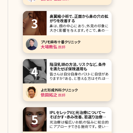
どん進行してしまうもの。でも、切開す
るフェイスリフトの手術は怖いという方
がほとんど
鼻翼縮小術で、正面から鼻の穴の拡
がりを改善する
鼻は、顔の中心にあり、外見の印象に
大きく影響を与えます。そこで、鼻の形
成手術の中でも相談を受ける事の多い
鼻翼縮小術について詳しく解説してい
プリモ麻布十番クリニック
きたいと思います。 鼻翼縮小術とは 鼻
大場教弘
医師
翼縮小術とは、鼻翼（小鼻）の一部を切
除し、鼻翼の幅を狭く、小さくする手術
です。鼻翼縮小術をおこなうことで、鼻
の穴や鼻
陥没乳頭の方法、リスクなど。条件
を満たせば保険適用も
皆さんは自分自身のバストに自信があ
りますか?ある、と答える方はそれほど
多くないのではないでしょうか。バスト
の大きさやハリ、乳頭部分の色など、バ
よだ形成外科クリニック
ストに関する悩みは意外に多いもの。
依田拓之
医師
そのなかでも人に相談しづらいのが、
陥没乳頭（かんぼつにゅうとう）です。陥
没乳頭とはその名の通り、乳首がへこ
んで内側に入って
IPLセレックVと光治療について〜
そばかす・赤み改善、若返り治療な
ど多様な効果〜
光治療は幅広いお肌の悩みに総合的
にアプローチできる施術です。 使い方
次第で様々な効果が期待できます。ま