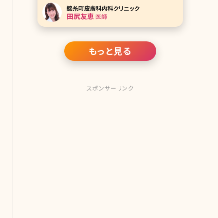
た肝斑がある方は不用意に施術すると
錦糸町皮膚科内科クリニック
悪化するリスクもあります。光治療とは
田尻友恵
医師
どんなものか、効果や受けない方がい
い場合、セレックVという光治療機にフ
ォーカスして説明しています。どんな治
療か気になる方は是非
もっと見る
スポンサーリンク