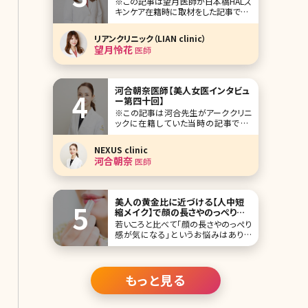
※この記事は望月医師が日本橋HALス
能人をまとめてみました!ランキング形
キンケア在籍時に取材をした記事です。
式に
「美人女医インタビュー」第五十五回
は、東京人形町駅からすぐの日本橋
リアンクリニック（LIAN clinic）
HALスキンケアの望月怜花（もちづき
望月怜花
医師
れいか）先生です。 日本橋HALスキンケ
アは、歯科クリニック経営の医療法人
が母体で、その美容皮膚科部門として
開院されま
河合朝奈医師【美人女医インタビュ
ー第四十回】
※この記事は河合先生がアーククリニ
ックに在籍していた当時の記事です。
人気企画「美人女医インタビュー」第四
十回は、東京・渋谷センター街のど真ん
NEXUS clinic
中に位置するアーククリニックの河合
河合朝奈
医師
朝奈（かわい あさな）先生です。 レーザ
ー治療に関して、造詣が深く、日々研究
している河合先生。ピコレーザー治療
でのマ
美人の黄金比に近づける【人中短
縮メイク】で顔の長さやのっぺり感
を解消!
若いころと比べて「顔の長さやのっぺり
感が気になる」というお悩みはありま
せんか?キレイにメイクを仕上げても、
顔のコンプレックスを解消するのはな
かなか難しいですよね。そんなお悩み
を解決してくれるのが、鼻と唇の距離を
もっと見る
近づけて見せる「人中短縮メイク」。 そ
こで今回は、顔ののっぺり感を解消し
て、美人の黄金