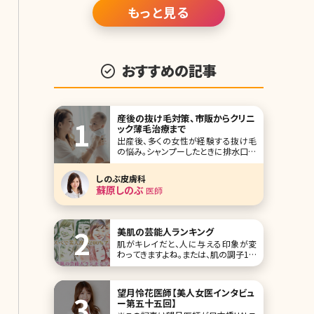
もっと見る
おすすめの記事
産後の抜け毛対策、市販からクリニ
ック薄毛治療まで
出産後、多くの女性が経験する抜け毛
の悩み。シャンプーしたときに排水口に
溜まった抜け毛を見て「このまま薄毛
になってしまうのでは……」と不安を覚
しのぶ皮膚科
えた方もいるのでは?では、この産後の
蘇原しのぶ
医師
抜け毛はいつまで続くのでしょうか。こ
こで産後の抜け毛の原因や対策、その
他の女性の抜け毛・薄毛のトラブルに
ついて詳しく説明し
美肌の芸能人ランキング
肌がキレイだと、人に与える印象が変
わってきますよね。または、肌の調子1つ
で、自信が持てたり持てなかったり。肌
は女性にとって、目や鼻などのパーツよ
りも重要なポイントかもしれません。 そ
望月怜花医師【美人女医インタビュ
こで、美肌を保つ美意識を高めるため
ー第五十五回】
に、羨ましいほどの美肌をもった女性芸