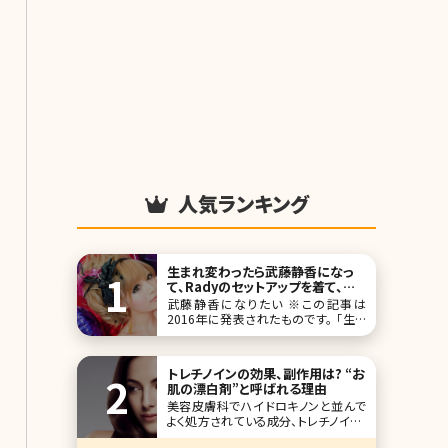
人気ランキング
生まれ変わったら武藤静香になっ
て、Radyのセットアップを着て、彼
氏と夜中のドンキへ出かけたい／
武藤静香になりたい ※この記事は
北条かや
2016年に発表されたものです。 「生ま
れ変わったら誰になりたいですか？」と
聞かれたら、最近は迷わず「武藤静香」
と答える。ギャルのカリスマで、10代の
トレチノインの効果、副作用は? “お
頃から「egg」「Ranzuki」「小悪魔ageha
肌の漂白剤”と呼ばれる理由
美容皮膚科でハイドロキノンと並んで
よく処方されている成分、トレチノイン。
この2つの成分はシミや肝斑、ニキビ跡