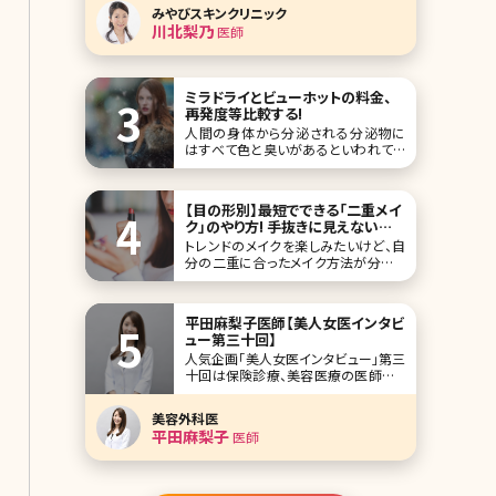
などの治療で処方されることが多い組
みやびスキンクリニック
み合わせです。ハイドロキノンは「肌の
川北梨乃
医師
漂白剤」とも呼ばれるほど美白効果が
高い成分として有名ですが、トレチノイ
ンがどのようなはたらきをするか詳しく
ご存知でしょうか
ミラドライとビューホットの料金、
再発度等比較する!
人間の身体から分泌される分泌物に
はすべて色と臭いがあるといわれてい
ます。ですが、特に脇の下の臭いはご自
身だけではなく、他人に不快感を与え
てしまうことも少なくありません。 脇の
【目の形別】最短でできる「二重メイ
下の臭い、それは皮下のアポクリン汗
ク」のやり方! 手抜きに見えない旬
腺とエクリン汗腺から分泌される汗が
メイクを解説
トレンドのメイクを楽しみたいけど、自
原因となっていますが、実は、汗には水
分の二重に合ったメイク方法が分から
分だけではなく、
ないという悩みはありませんか?実は
二重には種類があり、奥二重・末広二
重・平行二重それぞれの魅力を活かし
平田麻梨子医師【美人女医インタビ
たメイクのポイントがあります。自分の
ュー第三十回】
二重に合わせたメイクをおさえないと、
人気企画「美人女医インタビュー」第三
雑誌のモデルのようなパッチリ可愛らし
十回は保険診療、美容医療の医師とし
い目元をつくるはず
て、複数のクリニックで活躍されてい
る、平田麻梨子（ひらた まりこ）先生で
美容外科医
す。 頭の良さ、透き通る様な美肌、華の
平田麻梨子
医師
ある雰囲気など美人女医を絵に描いた
ような平田先生。ご自身で経験された
すべての美容治療や愛用している具体
的なスキンケ