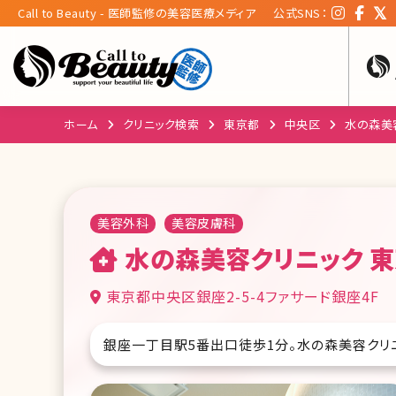
Call to Beauty - 医師監修の美容医療メディア
公式SNS：
ホーム
クリニック検索
東京都
中央区
水の森美
美容外科
美容皮膚科
水の森美容クリニック 
東京都中央区銀座2-5-4ファサード銀座4F
銀座一丁目駅5番出口徒歩1分。水の森美容クリ