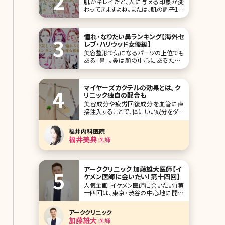
肌がキレイだと、人に与える印象が変
わってきますよね。または、肌の調子1つ
で、自信が持てたり持てなかったり。肌
は女性にとって、目や鼻などのパーツよ
りも重要なポイントかもしれません。 そ
憧れ・なりたい鼻ランキング【海外セ
こで、美肌を保つ美意識を高めるため
レブ・ハリウッド女優編】
に、羨ましいほどの美肌をもった女性芸
美容整形で気になるパーツの上位でも
能人をまとめてみました!ランキング形
ある「鼻」。鼻は顔の中心にあるため、
式に
顔のイメージを左右する重要なパーツ
です。今回はそんな鼻に注目し、美しい
鼻を持つ海外のセレブな女優さんをラ
マイヤーズカクテルの効果とは。ク
ンキングにしました。 1位グレース・ケリ
リニック独自の配合も
ー View this post on Instagra
美容成分や疲労回復成分を血管に直
接注入することで、体にいい成分をダイ
レクトに取り込める美容点滴。プラセン
タ点滴やにんにく点滴などが有名です
福井内科医院
が、不足しがちなビタミンやミネラルを
福井美典
医師
点滴するマイヤーズカクテルも根強い
人気のある治療方法です。日本での知
アーククリニック 加藤雄大医師【イ
ケメン医師に会いたい! 第十四回】
人気企画「イケメン医師に会いたい!」第
十四回は、東京・渋谷の中心地に開院
したアーククリニック院長の加藤雄大
（かとう たけひろ）先生です。 骨切り
アーククリニック
の輪郭形成術から美容皮膚科まで幅
加藤雄大
医師
広いメニューを揃えたアーククリニッ