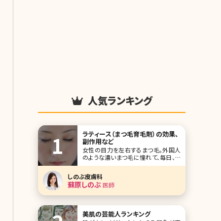
人気ランキング
ラティース（まつ毛育毛剤）の効果、
副作用など
女性の目力を左右するまつ毛。外国人
のような濃いまつ毛に憧れて、毎日、て
いねいにマスカラを重ね塗りしたり、エ
クステをつけて目力をアップさせてい
しのぶ皮膚科
るという方もいるのではないでしょう
蘇原しのぶ
医師
か。とはいえ、このようなまつ毛ケアに
力を入れすぎると、かえってまつ毛を傷
めてしまい、まつ毛が薄くなったり、細く
なったりすること
美肌の芸能人ランキング