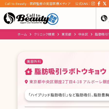
Call to Beauty - 医師監修の美容医療メディア
公式SNS：
ホーム
クリニック検索
東京都
中央区
脂肪吸引
美容外科
脂肪吸引ラボトウキョウ
東京都中央区銀座2丁目4-18 アルボーレ銀
「ハイブリッド脂肪吸引」など脂肪吸引、脂肪豊