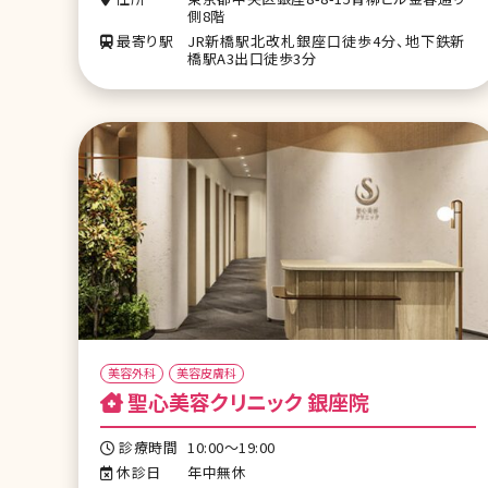
側8階
最寄り駅
JR新橋駅北改札銀座口徒歩4分、地下鉄新
橋駅A3出口徒歩3分
美容外科
美容皮膚科
聖心美容クリニック 銀座院
診療時間
10:00～19:00
休診日
年中無休