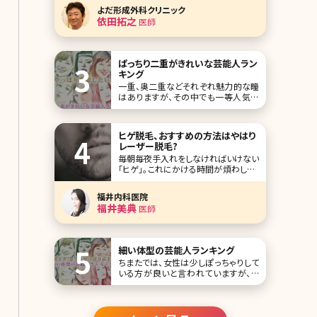
する」「ただでさえ暑いこの時期、人前
よだ形成外科クリニック
に出たときにどっと汗が出て恥ずかし
依田拓之
医師
い思いをするのではないか」こんな心
配をしている方も多いでしょう。 ワキガ
や多汗症の治療をしたいけれど手術は
怖いという人に
ぱっちり二重がきれいな芸能人ラン
キング
一重、奥二重などそれぞれ魅力的な瞳
はありますが、その中でも一等人気が
あるのがなんといっても二重!パッチリ
二重に憧れて、アイメイクをしたことが
ある人もいるのではないでしょうか。 こ
ヒゲ脱毛、おすすめの方法はやはり
こでは、そんな惚れ惚れするような二重
レーザー脱毛?
がきれいな芸能人をランキングTOP10
毎朝毎夜手入れをしなければいけない
にしてまとめています。 第1位橋本環
「ヒゲ」。これにかける時間が煩わしい、
という人もいるのではないでしょうか。
そんな人におすすめの選択肢が、「ヒゲ
福井内科医院
脱毛」です。今回はこれについて見てい
福井美典
医師
きましょう。 【監修医師からのワンポイ
ント】 医療のひげ脱毛は、メンズ美容の
第一歩として男性にして頂きたい美
細い体型の芸能人ランキング
ちまたでは、女性は少しぽっちゃりして
いる方が良いと言われていますが、や
はり憧れてしまうのは細い体型!夏の水
着だって、秋のおしゃれだって、春の彩
りだって、冬のコートだって、着るだけ
でかっこよく決まり、選べるファッション