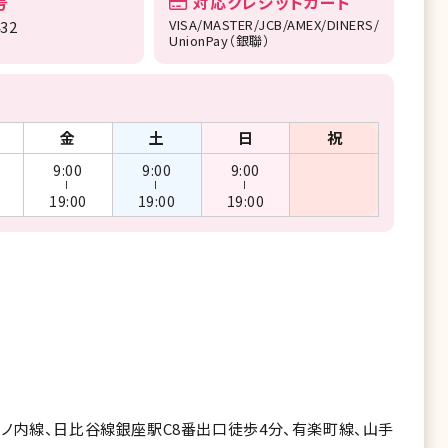
号
対応クレジットカード
VISA/MASTER/JCB/AMEX/DINERS/
432
UnionPay（銀聯）
金
土
日
祝
9:00
9:00
9:00
ー
ー
ー
19:00
19:00
19:00
ノ内線、日比谷線銀座駅C8番出口徒歩4分、有楽町線、山手