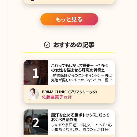
ク。多くの相談が寄せられる「かわいく
なりたい」という漠然とした悩みを解決
に導くプロ
もっと見る
おすすめの記事
これってもしかして肝斑……? 多く
の女性を悩ませる肝斑の特徴とそ
の治療法とは
【監修医師からのワンポイント】 肝斑は
完治が難しい、やっかいなシミの一種で
す。内服治療や外用治療、レーザーなど
を組み合わせて複合的な治療が必要
PRIMA CLINIC （プリマクリニック）
になります。ご自身でも普段から紫外
佐藤亜美子
医師
線ケアや、洗顔やメイクのときにこすら
ないように注意するなど、肝斑を悪化
させない工夫をしっかりと行ってくださ
いね。
脇汗を止める脇ボトックス。知って
おくべき副作用
ワキガや多汗症に悩む人にとってつら
い季節となる、夏。「周りの人が自分の
ニオイに顔をしかめているような気が