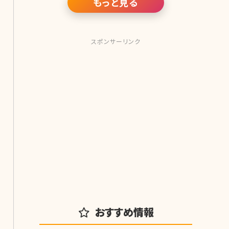
もっと見る
の種類も豊富です♪ 基本的に見られ
る職業である、モデル・女優・タレントな
どの
スポンサーリンク
おすすめ情報