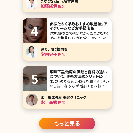
まゆりなclinic名古屋栄
きていますよね。さらに、最近では子供
加藤成貴
医師
に脱毛を受けさせたいと考える人も増
えているのだとか。でも
まぶたのくぼみおすすめ改善法。ア
イクリームなどお手軽法も
夕方、鏡を見て朝はなかったまぶたのく
ぼみを発見して、ぎょっとしたことはあ
りませんか？たるみと同様、徐々に進行
していくまぶたのくぼみはシミやしわ、
W CLINIC福岡院
たるみよりも気がつきにくいエイジング
堂園史子
医師
サイン。女性の見た目年齢をあげて疲
れた印象を与えてしまいます。「この、疲
れたまぶたをなんとかしたい!」と思って
いる方も
眼瞼下垂治療の保険と自費の違い
について。手術方法のメリットとデ
メリットも
まぶたのたるみは40代を超えるくらい
から気になる方が増加するお悩みで
す。目の周りは皮膚も薄く繊細な部分
のため、くすみなどのお悩みをよくお聞
水上形成外科 美容クリニック
きしますが、その中でも特に目が開け
水上高秀
医師
づらくなってきた、目元がたるんでとて
も老けて見えるとのお悩みがとても多
いです。 特に40代からだんだんとまぶ
たが重くなった
もっと見る