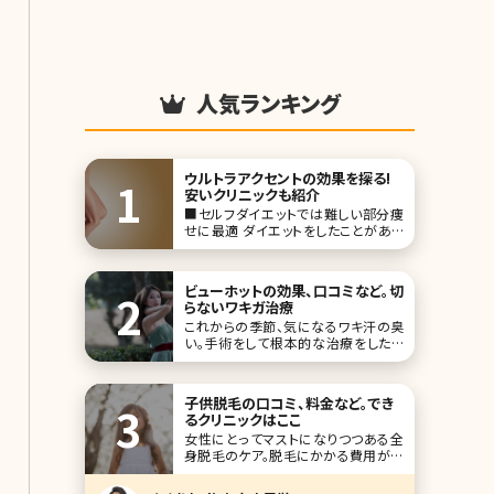
人気ランキング
ウルトラアクセントの効果を探る!
安いクリニックも紹介
■セルフダイエットでは難しい部分痩
せに最適 ダイエットをしたことがある
方のなかには「体重は落ちたけれど、
ウエストがあまり細くならない」「上半
身ばかりが痩せて下半身はほとんど痩
ビューホットの効果、口コミなど。切
せない」といった経験のある方がいる
らないワキガ治療
のではないでしょうか。全体的に太って
これからの季節、気になるワキ汗の臭
いなく
い。手術をして根本的な治療をしたい
けれど、汗腺を切除する外科手術は怖
いという方も多いですよね。とはいえ、
切らないワキガ手術は効果がないとい
子供脱毛の口コミ、料金など。でき
う声もよく聞きます。切らないワキガ治
るクリニックはここ
療の中で再発が少なく
女性にとってマストになりつつある全
身脱毛のケア。脱毛にかかる費用が安
くなってることからも、プロの手で手入
れをしてもらうという考え方が浸透して