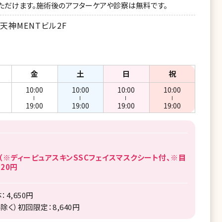
ただけます。施術後のアフターケアや診察は無料です。
天神MENTビル2F
金
土
日
祝
10:00
10:00
10:00
10:00
ー
ー
ー
ー
19:00
19:00
19:00
19:00
（※ディーピュアスキンSSCフェイスマスクシート付、※目
20円
4,650円
く）初回限定：8,640円