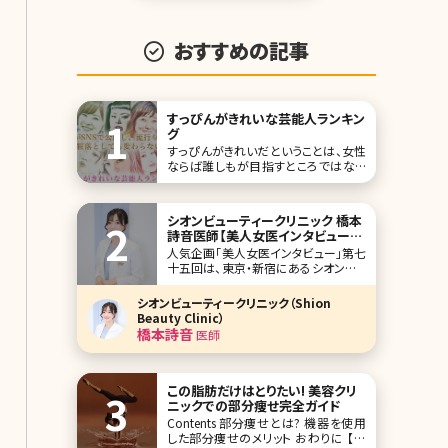
おすすめの記事
すっぴんがきれいな芸能人ランキン
グ
すっぴんがきれいだということは、女性
ならば誰しもが目指すところではない
でしょうか。 メイクするにも、素肌のき
れいさは大きな影響を与えますので、
前提としてもそこはしっかりとケアして
シオンビューティークリニック 橋本
おきたいものです。 近年では芸能人の
詩音医師【美人女医インタビュー第
すっぴん画像もよく公開されています
七十五回】
人気企画「美人女医インタビュー」第七
が、今回はその中でもすっぴんがきれ
十五回は、東京・新宿にあるシオンビュ
いな芸能人をラ
ーティークリニック（Shion Beauty
Clinic）で院長を務める橋本詩音（はし
シオンビューティークリニック（Shion
もとしおん）先生です。 新宿駅東口目の
Beauty Clinic）
前、徒歩1分の最高のロケーション。こ
橋本詩音
医師
だわっている内装は、多くの鏡を配置
し、ヴェルサイユ宮殿のひ
この脂肪だけはとりたい! 美容クリ
ニックでの部分痩せ完全ガイド
Contents 部分痩せとは? 機器を使用
した部分痩せのメリット おわりに 【監