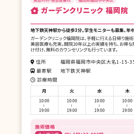
美容外科・美容皮膚科
福岡県福岡市中央区
ガーデンクリニック 福岡院
地下鉄天神駅から徒歩3分。学生モニターも募集、年
ガーデンクリニック福岡院は、手軽に行える日帰り施
美容医療も充実。開院20年以上の実績を持ち、お得
け付け、無料のカウンセリングも行っています。
住所
福岡県福岡市中央区大名1-15-35 FP
最寄駅
地下鉄天神駅
診療時間
月
火
水
木
10:00
10:00
10:00
10:00
ー
ー
ー
ー
19:00
19:00
19:00
19:00
施術価格