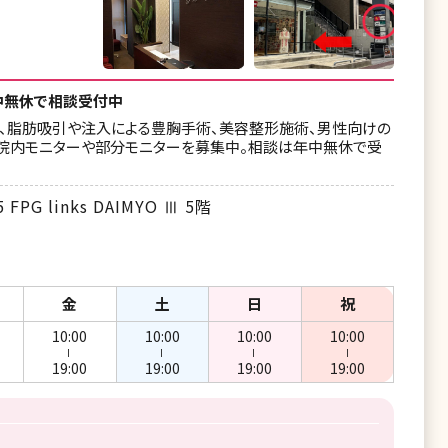
中無休で相談受付中
術、脂肪吸引や注入による豊胸手術、美容整形施術、男性向けの
な院内モニターや部分モニターを募集中。相談は年中無休で受
G links DAIMYO Ⅲ 5階
金
土
日
祝
10:00
10:00
10:00
10:00
ー
ー
ー
ー
19:00
19:00
19:00
19:00