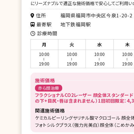
にリーズナブルで適正な施術価格で安心してご利用い
住所
福岡県福岡市中央区今泉1-20-2 
最寄駅
地下鉄福岡駅
診療時間
月
火
水
木
10:00
10:00
10:00
10:00
ー
ー
ー
ー
19:00
19:00
19:00
19:00
施術価格
赤ら顔治療
フラクショナルCO2レーザー 顔全体スタンダード
の下+目尻・唇は含まれません ）1回初回限定：4,3
関連施術価格
ケミカルピーリングサリチル酸マクロゴール 顔全体：
フォトシルクプラス（強力光美白）顔全体（こめかみ除