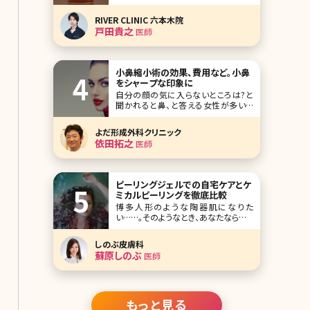
修医師からのワンポイント】 ダイエット
ではなかなか落ちない脂肪を減らすの
RIVER CLINIC 六本木院
に少し医療の力を借りてみるのはどう
戸田貴之
医師
でしょうか?ただし脂肪を減らすといっ
ても様々な方法があります。一般的に
は施術効果の高いもの
小鼻縮小術の効果、費用など。小鼻
をシャープな印象に
自分の顔の気に入らないところは?と
聞かれると鼻、と答える女性が多いと
言われています。皆さんはいかがです
か?筆者も笑うと鼻が横に広がるのが
よだ形成外科クリニック
悩みです。「鼻がもう少し小さかったら、
依田拓之
医師
美人になれるのに」と思っている方も
多いのではないでしょうか。ここでは顔
の印象を大きく左右する鼻を小さくする
方法・小鼻縮小術が
ピーリングジェルでの自宅ケアとケ
ミカルピーリングを徹底比較
博多人形のような陶器肌になりた
い……。そのようなとき、あなたならどう
しますか?毛穴の目立たないつるすべ
素肌は、大人女子の憧れですよね。とこ
しのぶ皮膚科
ろが、毛穴レスを目指すあまり、間違っ
蘇原しのぶ
医師
たケアを行い続けて肌トラブルに見舞
われてしまったという女性があとを絶
ちません。毛穴レスを目指す女性の心
強い味方、それはピ
もっと見る