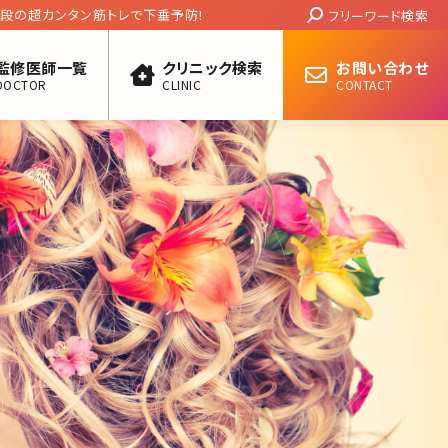
Search:
段の超カンタン筋トレで下垂予防!
フリーワード検索
監修医師一覧
クリニック検索
お問い合わせ
DOCTOR
CLINIC
CONTACT