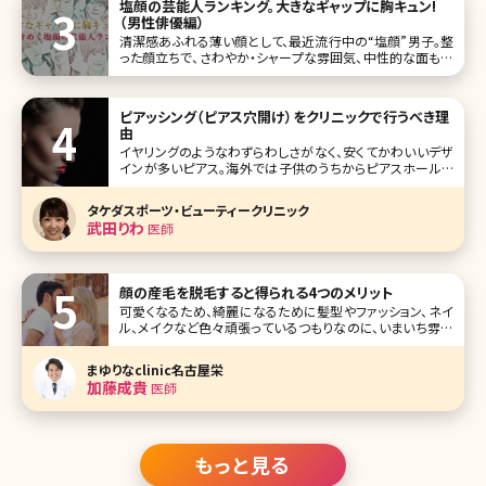
塩顔の芸能人ランキング。大きなギャップに胸キュン!
（男性俳優編）
清潔感あふれる薄い顔として、最近流行中の“塩顔”男子。整
った顔立ちで、さわやか・シャープな雰囲気、中性的な面も併
せ持ち、それでいて立ってるだけで色気が横溢する塩顔男子
に、ドキドキしている女性も多いのではないでしょうか。 守っ
てあげたいという気持ちを刺激されて、いつのまにか塩顔男
ピアッシング（ピアス穴開け）をクリニックで行うべき理
子のペースに!?女
由
イヤリングのようなわずらわしさがなく、安くてかわいいデザ
インが多いピアス。海外では子供のうちからピアスホールを
開けておしゃれを楽しむ習慣がありますが、日本では高校生
くらいで初めてピアッシングをする人が多いようです。自分で
タケダスポーツ・ビューティークリニック
できる器具も売られていますが、安全性を考えると美容外
武田りわ
医師
科・美容皮膚科でピアッシング
顔の産毛を脱毛すると得られる4つのメリット
可愛くなるため、綺麗になるために髪型やファッション、ネイ
ル、メイクなど色々頑張っているつもりなのに、いまいち雰囲
気がパッとしない。どうすればいいんだろう……とお悩みの
方。 顔の産毛はきちんとケアしていますか?顔の産毛なんて
まゆりなclinic名古屋栄
細くて目立たないんだし気にしてないという方もいるかもし
加藤成貴
医師
れませんね。です
もっと見る