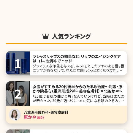
人気ランキング
ラシャスリップスの効果など。リップのエイジングケア
はコレ、世界中でヒット!
グラマラスな印象を与える、ふっくらとしたツヤのある唇。唇
にツヤがあるだけで、見た目年齢もぐっと若くなりますよね。
最近は口紅ではなくグロスを使っているという人も多いと言
われていますが、大人の女性ならベタつくだけのグロスは
NG。そこで注目したい
女医がすすめる20代後半からのたるみ治療〜対談・原
かや院長（八重洲形成外科・美容皮膚科）✕北条かや〜
「25歳はお肌の曲がり角」なんていうけれど、当時はまだま
だ若かった。30歳が近づくにつれ、気になる頬のたるみ、毛
穴、目元……。アンチエイジングを始めるにはまだ早い気が
するけれど、どんなケアをすればいいの?美容皮膚科・外科っ
八重洲形成外科・美容皮膚科
て怖くない?そんな疑問を解決すべく、八重洲形成外科・美容
原かや
医師
皮膚科院長の原かや