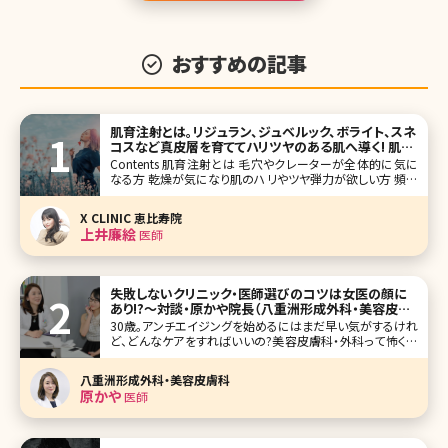
おすすめの記事
肌育注射とは。リジュラン、ジュベルック、ボライト、スネ
コスなど真皮層を育ててハリツヤのある肌へ導く! 肌の
お悩みごとに解説
Contents 肌育注射とは 毛穴やクレーターが全体的に気に
なる方 乾燥が気になり肌のハリやツヤ弾力が欲しい方 頻繁
にケアできないので持続重視の方 目元のケアだけピンポイ
ントで行いたい方 まとめ 赤ちゃんのようなもちもちっとした
X CLINIC 恵比寿院
弾力のある柔らかい肌になりたい!一度で
上井廉絵
医師
失敗しないクリニック・医師選びのコツは女医の顔に
あり!?〜対談・原かや院長（八重洲形成外科・美容皮膚
科）✕北条かや
30歳。アンチエイジングを始めるにはまだ早い気がするけれ
ど、どんなケアをすればいいの?美容皮膚科・外科って怖くな
い？そんな疑問を解決すべく、八重洲形成外科、美容皮膚科
院長の原かや先生にお話を伺うシリーズ、後編です。かや先
八重洲形成外科・美容皮膚科
生の「美の秘訣」や、信頼できる美容外科の選び方など、内容
原かや
医師
盛りだくさんの後編、