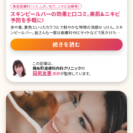
美容皮膚科（シミ、しわ、毛穴、ニキビ治療等）
スキンピールバーの効果と口コミ。美肌&ニキビ
予防を手軽に!
赤や青、黄色といったカラフルで鮮やかな特徴の洗顔せっけん、スキ
ンピールバー。皆さんも一度は皮膚科やECサイトなどで見かけたこと
があるのではないでしょうか。ピーリング効果のあるせっけんで、洗
顔感覚でピーリングできるというアイテムです。興味はあるものの、
続きを読む
「肌が弱いから使えない」「ピーリングは怖い」と考えている人も多い
のでは? ここでは、まだスキンピールバーを使ったことのない人のた
めに、スキンピールバーの効果や人気の理由について詳しくお話して
この記事は、
いきます。 【監修医師からのワンポイント】 肌トラブルの多くは、ター
錦糸町皮膚科内科クリニック
の
ンオーバーの乱れからきています。そこで、肌の余分な角質を除去し、
田尻友恵
医師
が監修しています。
ターンオーバーを正常に保つためにも、ピーリング石鹸で洗顔するこ
とをおすすめしています。 目次 1.スキンピールバーとは 1-1.スキン