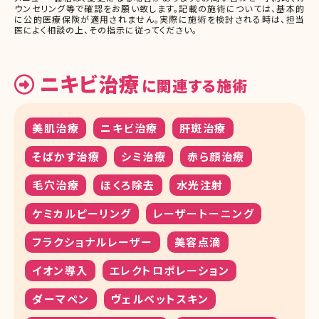
ウンセリング等で確認をお願い致します。記載の施術については、基本的
に公的医療保険が適用されません。実際に施術を検討される時は、担当
医によく相談の上、その指示に従ってください。
ニキビ治療
に関連する施術
美肌治療
ニキビ治療
肝斑治療
そばかす治療
シミ治療
赤ら顔治療
毛穴治療
ほくろ除去
水光注射
ケミカルピーリング
レーザートーニング
フラクショナルレーザー
美容点滴
イオン導入
エレクトロポレーション
ダーマペン
ヴェルベットスキン