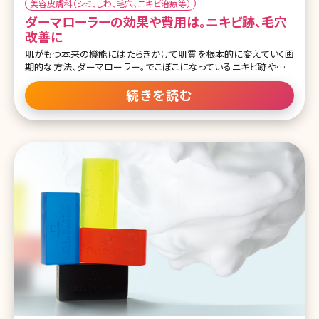
美容皮膚科（シミ、しわ、毛穴、ニキビ治療等）
ダーマローラーの効果や費用は。ニキビ跡、毛穴
改善に
肌がもつ本来の機能にはたらきかけて肌質を根本的に変えていく画
期的な方法、ダーマローラー。でこぼこになっているニキビ跡や開い
た毛穴といった化粧品を使ったケアでは解消できないトラブルを改善
してくれるとして人気の高い施術です。最近は自宅でできるダーマロ
続きを読む
ーラーも販売されているので興味を持っている方も多いのではない
でしょうか。ここではダーマローラーについて詳しくお話していきます。
目次 1.肌質を根本改善!ニキビ跡や妊娠線にも効くダーマローラーと
は 1-1.ダーマローラーとは 1-2.ダーマローラーの効果 1-3.ダーマロ
ーラーのメリット 1-4.ダーマローラーのデメリット・副作用とダウンタ
イム 2.ダーマローラーを受ける方法 2-1.ダーマローラーはセルフで
できる? 2-2.美容クリニックでのダーマロ