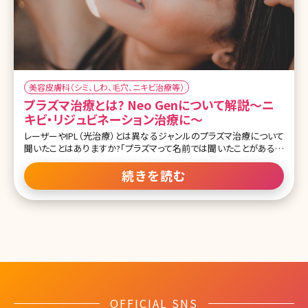
美容皮膚科（シミ、しわ、毛穴、ニキビ治療等）
プラズマ治療とは? Neo Genについて解説〜ニ
キビ・リジュビネーション治療に〜
レーザーやIPL（光治療）とは異なるジャンルのプラズマ治療について
聞いたことはありますか?「プラズマって名前では聞いたことがあるけ
どそもそも何なんだろう?」「プラズマにも美容効果があるんだ」と感
じた方も多いかと思います。 プラズマ治療についてこの記事で全て解
続きを読む
説していきます! そもそもプラズマって? そもそもプラズマとはどうい
ったものかについてお話ししていきます。 プラズマとは物質の第4の
状態だと言われています。 物質は①固体②液体③気体と温度が上昇
するに伴い形を変えていきますよね。プラズマは気体をさらに温める
ことで電子（マイナス）と陽イオン（プラス）にまで分解された状態が
④プラズマです。 自然現象だとオーロラや稲妻、身近なものだと照明
などがプラズマの状態にあたります。医療現場でも器具の滅菌や止
血などに利用されています。
OFFICIAL SNS