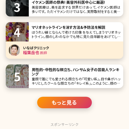
イケメン医師の祭典! 美容外科医中心に厳選!
美容医療は、美を追求する世界だけあって、イケメン医師は
多いです。 ただイケメンだけではなく、実際取材をすると美容
医療に対するアツい想いを持った医師の多いこと! 今回SNS
でも美意識が高い投稿で話題の美容クリニックのイケメン医
師たちを厳選しました。 リンクからインタビューも読めますの
マリオネットラインを消す方法&予防法を解説
で、イケ
ほうれい線とならんで老けた印象を与えてしまうマリオネッ
トライン。顔のしわのなかでも特に見た目年齢をあげてしま
う要素ですが、このマリオネットラインはなぜできるのでしょ
うか。ここではマリオネットラインができる原因と改善方法に
いなばクリニック
ついて詳しく
稲葉岳也
医師
男性的・中性的な顔立ち、ハンサム女子の芸能人ランキ
ング
童顔で誰にでも愛される顔立ちの「可愛い系」。目や鼻がハッ
キリとしたクールな顔立ちの「キレイ系」。このように、顔の作
りはさまざまな系統に分かれます。女性なら「可愛い系」の顔
立ちに憧れを持つかもしれません。ですが、現在、キレイ系な
顔立ちの「男前・ハンサム女子」に人気が集まっています。 そ
こで、鼻筋
もっと見る
スポンサーリンク