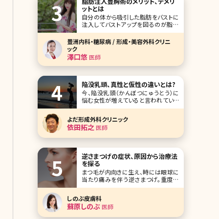
脂肪注入豊胸術のメリット、デメリ
ットとは
自分の体から吸引した脂肪をバストに
注入してバストアップを図るのが脂肪
注入豊胸です。脂肪注入による豊胸は
シリコンバッグやヒアルロン酸など異
豊洲内科・糖尿病 / 形成・美容外科クリニ
物を入れる方法と比較して安心と感じ
ック
ている方も多いと思いますが、実際に
澤口悠
医師
はどんなメリット、デメリットがあるので
しょうか。
陥没乳頭、真性と仮性の違いとは?
今、陥没乳頭（かんぼつにゅうとう）に
悩む女性が増えていると言われていま
す。陥没乳頭とは乳頭部分がへこんで
いたり、平らだったりする状態のこと。
よだ形成外科クリニック
見た目が不自然でコンプレックスを抱
依田拓之
医師
きやすいというだけではなく、そのまま
にしておくと将来的に授乳ができない
可能性も出てきます。ここでは陥没乳頭
の症状と真性、仮性の
逆さまつげの症状、原因から治療法
を探る
まつ毛が内向きに生え、時には眼球に
当たり痛みを伴う逆さまつげ。重度の
場合、角膜炎や視力低下などの症状を
引き起こすこともあります。改善するた
しのぶ皮膚科
めには手術が有効ですが、目の形が変
蘇原しのぶ
医師
わってしまうことから、不安で手術に踏
み切れない方という方も少なくありま