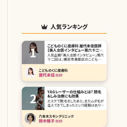
人気ランキング
こどものくに皮膚科 屋代未佳医師
【美人女医インタビュー第六十二
回】
人気企画「美人女医インタビュー」第六
十二回は、横浜市青葉区のこどものく
に皮膚科の屋代未佳（やしろみか）先
生です。 2000年開院の「こどものくに
こどものくに皮膚科
皮膚科」は、地域に密着した診療で長
屋代未佳
医師
年多くの患者さんに愛されてきました。
皮膚科専門医で、美肌が印象的な屋代
先生は、幼少期にアトピー性皮膚炎や
肌荒れに悩
YAGレーザーの仕組みとは? 脱毛
&しみ治療にも効果
エステで脱毛をしたあと、またムダ毛が
生えてきてしまったという経験はありま
せんか?脱毛効果の高さを求めるなら、
医療機関でのレーザー脱毛の方がオ
六本木スキンクリニック
ススメですが、ムダ毛が濃い人の場合、
鈴木稚子
医師
レーザーでも効果がでにくいことがあ
ります。このようなガンコなムダ毛に悩