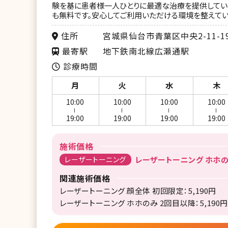
験を基に患者様一人ひとりに最適な治療を提供してい
も無料です。安心してご利用いただける環境を整えてい
住所
宮城県仙台市青葉区中央2-11-1
最寄駅
地下鉄南北線広瀬通駅
診療時間
月
火
水
木
10:00
10:00
10:00
10:00
ー
ー
ー
ー
19:00
19:00
19:00
19:00
施術価格
レーザートーニング
レーザートーニング ホホのみ
関連施術価格
レーザートーニング 顔全体 初回限定：5,190円
レーザートーニング ホホのみ 2回目以降：5,190円