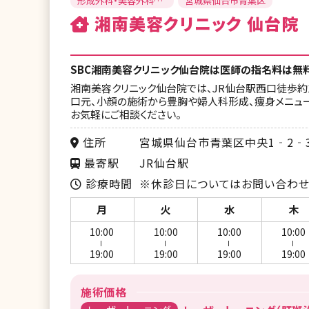
形成外科・美容外科・
宮城県仙台市青葉区
美容外科・美容皮膚科
湘南美容クリニック 仙台院
SBC湘南美容クリニック仙台院は医師の指名料は無
湘南美容クリニック仙台院では、JR仙台駅西口徒歩約1
口元、小顔の施術から豊胸や婦人科形成、痩身メニュー
お気軽にご相談ください。
住所
宮城県仙台市青葉区中央1‐2‐3
最寄駅
JR仙台駅
診療時間
※休診日についてはお問い合わせ
月
火
水
木
10:00
10:00
10:00
10:00
ー
ー
ー
ー
19:00
19:00
19:00
19:00
施術価格