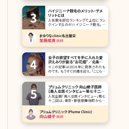
んでいる人に検討してほしいのがYAG
レーザーです。
ハイジニーナ脱毛のメリット・デメ
リットとは
人気脱毛部位ランキングで上位にラン
クインするのがハイジニーナ脱毛。今
では「やっておくのが常識」という声も
多く、ハイジニーナ脱毛に興味を持つ
まゆりなclinic名古屋栄
人が増えているといいます。 ここでは、
加藤成貴
医師
ハイジニーナ脱毛についてよく知らな
いという人のために、ハイジニーナ脱
毛の基本情報のほか、やっておくことの
メリット、どこで受
女子の欲望すべてを手に入れた愛
沢えみりが創る“お花畑”／北条か
や
※この記事は2016年に発表されたも
のです。 もうすぐ30歳を迎え、「こじらせ
女子」という流行語を冠した書籍まで
出してしまった私だが、本当は「こじら
せ」なんて言葉から程遠い存在になり
プリュムクリニック 向山綾子医師
たかった。思春期からずっと、ギャルに
【美人女医インタビュー第七十二
憧れ、キャバ嬢に憧れ、キラキラした女
回】
人気企画「美人女医インタビュー」第七
十二回は、東京・新宿歌舞伎町からほ
ど近いプリュムクリニック（Plume
Clinic）で院長を務める向山綾子（むこ
プリュムクリニック（Plume Clinic）
うやまあやこ）先生です。 豊胸と脂肪吸
向山綾子
医師
引、脂肪注入を強みとする自身のクリ
ニックを開業。スタッフ全員女性で構
成、完全個室で患者さんが安心して通