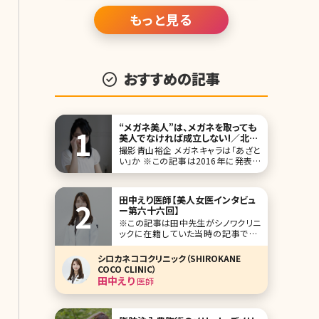
え
もっと見る
おすすめの記事
“メガネ美人”は、メガネを取っても
美人でなければ成立しない!／北条
かや
撮影青山裕企 メガネキャラは「あざと
い」か ※この記事は2016年に発表さ
れたものです。 「メガネ美人ですね」と
お褒めの言葉を頂く一方、「あざとい」
とか、「メガネっ娘キャラを”演じて”ムカ
田中えり医師【美人女医インタビュ
つく」なんて言われることもある。そうい
ー第六十六回】
うとき、何と言い返せば相手をギャフン
※この記事は田中先生がシノワクリニ
と言わせることができる
ックに在籍していた当時の記事です。
人気企画「美人女医インタビュー」第六
十六回は、東京・神宮前のシノワクリニ
シロカネココクリニック（SHIROKANE
ック（CHINOWA CLINIC）の田中えり（た
COCO CLINIC）
なか えり）先生です。 シノワクリニック
田中えり
医師
は、渋谷と原宿（明治神宮前）の中間エ
リアに位置する美容外科・