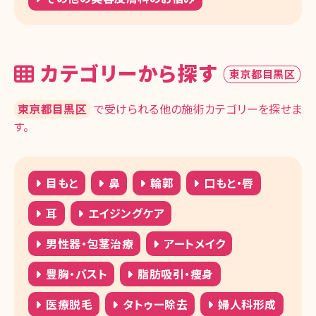
カテゴリーから探す
東京都目黒区
東京都目黒区
で受けられる他の施術カテゴリーを探せま
す。
目もと
鼻
輪郭
口もと・唇
耳
エイジングケア
男性器・包茎治療
アートメイク
豊胸・バスト
脂肪吸引・痩身
医療脱毛
タトゥー除去
婦人科形成