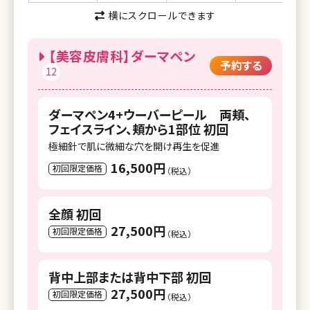
湘南美容クリニック 横浜東口院
横にスクロールできます
湘南美容クリニック イオン横浜西口院
【美容皮膚科】ダーマペン
予約する
湘南美容クリニック 新横浜院
12
湘南美容クリニック 横浜青葉台院
ダーマペン4+ウーバーピール 両頬、
湘南美容クリニック 川崎院
フェイスライン、頬から1部位 初回
極細針で肌に微細な穴を開け再生を促進
湘南美容クリニック 武蔵小杉院
16,500円
初回限定価格
（税込）
湘南美容クリニック 新百合ヶ丘院
湘南美容クリニック 橋本院
全顔 初回
27,500円
湘南美容クリニック 藤沢院
初回限定価格
（税込）
湘南美容クリニック 横須賀中央院
背中上部または背中下部 初回
湘南美容クリニック 辻堂アカデミア
27,500円
初回限定価格
（税込）