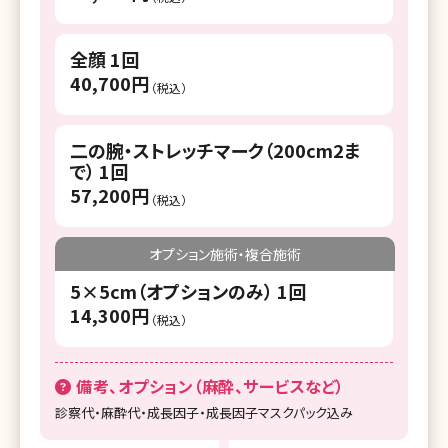
湘南美容クリニック 江坂院
湘南美容皮フ科 枚方院
全顔 1回
40,700円
湘南美容クリニック 高槻院
（税込）
湘南美容クリニック 神戸三宮院
二の腕・ストレッチマーク（200cm2ま
湘南美容クリニック 明石院
で） 1回
57,200円
湘南美容クリニック 姫路院
（税込）
湘南美容クリニック 西宮北口院
オプション施術・複合施術
湘南美容クリニック 奈良院
5×5cm（オプションのみ） 1回
14,300円
湘南美容クリニック 和歌山院
（税込）
湘南美容クリニック 岡山院
備考、オプション（麻酔、サービスなど）
湘南美容クリニック 倉敷院
診察代・麻酔代・成長因子・成長因子マスクパック込み
湘南美容クリニック 広島院