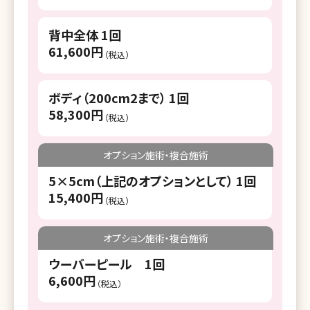
湘南美容クリニック 静岡南口院
背中全体 1回
61,600円
湘南美容クリニック 浜松院
（税込）
湘南美容クリニック 名古屋駅本院
ボディ（200cm2まで） 1回
湘南美容クリニック 名古屋院
58,300円
（税込）
湘南美容クリニック 名古屋栄院
オプション施術・複合施術
湘南美容クリニック 金山院
5×5cm（上記のオプションとして） 1回
湘南美容クリニック 豊田院
15,400円
（税込）
湘南美容クリニック 豊橋院
オプション施術・複合施術
湘南美容クリニック 四日市院
ウーバーピール 1回
湘南美容皮フ科 栄矢場町院
6,600円
（税込）
湘南美容クリニック 京都駅ビル院