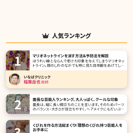
人気ランキング
マリオネットラインを消す方法&予防法を解説
ほうれい線とならんで老けた印象を与えてしまうマリオネッ
トライン。顔のしわのなかでも特に見た目年齢をあげてしま
う要素ですが、このマリオネットラインはなぜできるのでしょ
うか。ここではマリオネットラインができる原因と改善方法に
いなばクリニック
ついて詳しく
稲葉岳也
医師
面長な芸能人ランキング。大人っぽく、クールな印象
面長は、縦に長い顔立ちのことを言います。そのためパーツ
のバランス・大きさが目立ちやすく、ヘアメイクにもだいぶ影
響されやすい顔形だと考えられます。 今回は面長を目立たな
くするヘアメイクなど含めて参考にできそうな面長な芸能人
を、ランキングにしてご紹介していきます。 第1位菜々緒
くびれを作る方法総まくり! 理想のくびれ持つ芸能人を
お手本に