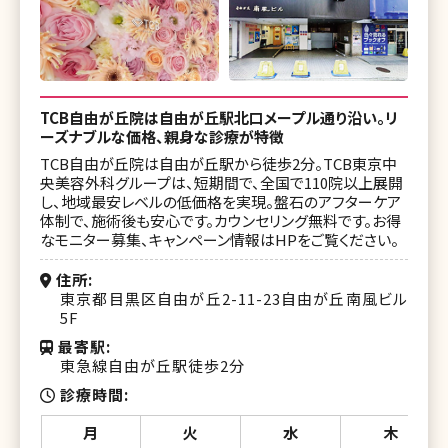
湘南美容クリニック 仙台院
湘南美容皮フ科 新宿東口院
湘南美容クリニック 船橋院
湘南美容皮フ科 五反田院
湘南美容クリニック 横浜院
TCB自由が丘院は自由が丘駅北口メープル通り沿い。リ
湘南皮膚科クリニック 町田院
湘南美容クリニック 金沢院
ーズナブルな価格、親身な診療が特徴
湘南美容クリニック 札幌院
TCB自由が丘院は自由が丘駅から徒歩2分。TCB東京中
湘南美容クリニック 甲府院
央美容外科グループは、短期間で、全国で110院以上展開
湘南美容皮フ科 札幌大通院
し、地域最安レベルの低価格を実現。盤石のアフターケア
湘南美容クリニック 長野院
体制で、施術後も安心です。カウンセリング無料です。お得
湘南美容クリニック 旭川院
なモニター募集、キャンペーン情報はHPをご覧ください。
湘南美容クリニック 岐阜院
湘南美容クリニック 青森院
住所
湘南美容クリニック 名古屋駅本院
東京都目黒区自由が丘2-11-23自由が丘南風ビル
5F
湘南美容クリニック 仙台院
湘南美容クリニック 名古屋院
最寄駅
湘南美容皮フ科 仙台院
湘南美容クリニック 金山院
東急線自由が丘駅徒歩2分
診療時間
湘南美容クリニック 秋田院
湘南美容クリニック 大阪梅田本院
月
火
水
木
湘南美容クリニック 山形院
湘南美容クリニック 大阪なんば院