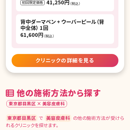
41,250円
初回限定価格
（税込）
湘南美容クリニック 長崎院
湘南美容クリニック 熊本院
背中ダーマペン + ウーバーピール（背
中全体） 1回
湘南美容クリニック 大分院
61,600円
（税込）
湘南美容クリニック 宮崎院
湘南美容クリニック 鹿児島中央院
クリニックの詳細を見る
湘南美容皮フ科 鹿児島院
湘南美容クリニック 那覇院
他の施術方法から探す
東京都目黒区 × 美容皮膚科
東京都目黒区
で
美容皮膚科
の他の施術方法が受けら
れるクリニックを探せます。