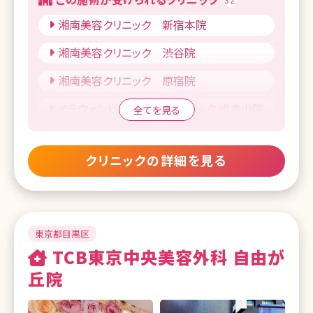
湘南美容クリニック 錦糸町院
湘南美容クリニック 新宿本院
湘南美容クリニック 豊洲院
湘南美容クリニック 渋谷院
湘南美容クリニック 東京蒲田院
湘南美容クリニック 原宿院
湘南美容クリニック 北千住院
イテウォンビューティークリニック 南青山院
全てを見る
湘南美容クリニック 自由が丘院
湘南美容クリニック 表参道Oculus院
湘南美容クリニック 二子玉川院
クリニックの詳細を見る
湘南美容クリニック 池袋メトロポリタン口
湘南美容クリニック 赤羽院
院
湘南美容クリニック 吉祥寺院
湘南美容クリニック 自由が丘院
湘南美容クリニック 調布院
湘南美容クリニック 立川院
東京都目黒区
TCB東京中央美容外科 自由が
湘南美容クリニック 立川院
湘南美容クリニック 八王子院
丘院
湘南美容クリニック 町田院
湘南美容クリニック 札幌院
湘南美容クリニック 八王子院