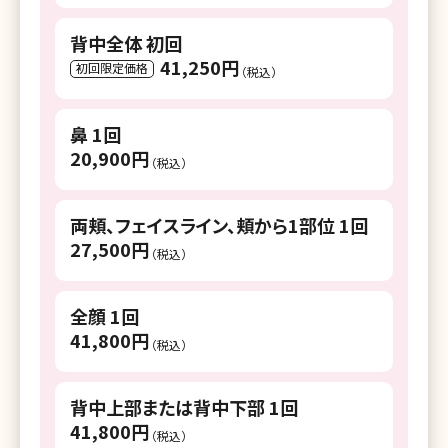
湘南美容クリニック 本厚木院
背中全体 初回
湘南美容皮フ科 平塚院
41,250円
初回限定価格
（税込）
湘南美容クリニック 小田原院
湘南美容クリニック 新潟院
鼻 1回
20,900円
（税込）
湘南美容クリニック 長岡院
湘南美容クリニック 富山院
両頬、フェイスライン、頬から1部位 1回
湘南美容クリニック 金沢院
27,500円
（税込）
湘南美容クリニック 福井院
全顔 1回
湘南美容クリニック 甲府院
41,800円
（税込）
湘南美容クリニック 長野院
背中上部または背中下部 1回
湘南美容クリニック 岐阜院
41,800円
（税込）
湘南美容クリニック 静岡院