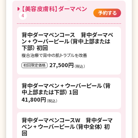
【美容皮膚科】ダーマペン
湘南美容クリニック 福山院
予約する
4
湘南美容クリニック 下関院
背中ダーマペンコース 背中ダーマペ
湘南美容クリニック 高松院
ン + ウーバーピール（背中上部または
下部） 初回
湘南美容クリニック 松山院
複合治療で背中の肌トラブルを改善
湘南美容クリニック 高知院
27,500円
初回限定価格
（税込）
湘南美容皮フ科 岡山院
湘南美容クリニック 福岡院
背中ダーマペン + ウーバーピール（背
中上部または下部） 1回
湘南美容皮フ科 福岡天神院
41,800円
（税込）
湘南美容クリニック 博多院
背中ダーマペンコースW 背中ダーマ
湘南美容クリニック 小倉院
ペン + ウーバーピール（背中全体） 初
回
湘南美容クリニック 久留米院