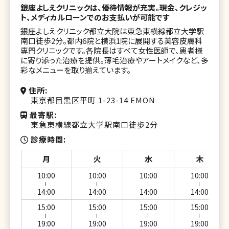
銀座よしえクリニックは、優待情報が充実。現金、クレジッ
湘南美容クリニック 所沢院
ト、メディカルローンでのお支払いが可能です
銀座よしえクリニック都立大院は東急東横線都立大学駅
湘南美容クリニック 川越院
南口徒歩2分。都内6院と横浜1院に展開する美容皮膚科
専門クリニックです。各院長はすべて女性医師で、患者様
湘南美容クリニック 熊谷院
に寄り添った治療を提供。薄毛治療やアートメイクなど、多
彩なメニューを取り揃えています。
湘南美容クリニック 千葉センシティ院
住所
湘南美容クリニック 船橋院
東京都目黒区平町 1-23-14 EMON
湘南美容クリニック 松戸院
最寄駅
東急東横線都立大学駅南口徒歩2分
湘南美容クリニック 柏院
診療時間
湘南美容クリニック 新浦安院
月
火
水
木
湘南美容クリニック 津田沼院
10:00
10:00
10:00
10:00
ー
ー
ー
ー
14:00
14:00
14:00
14:00
湘南美容クリニック 流山おおたかの森院
15:00
15:00
15:00
15:00
湘南美容クリニック 横浜院
ー
ー
ー
ー
19:00
19:00
19:00
19:00