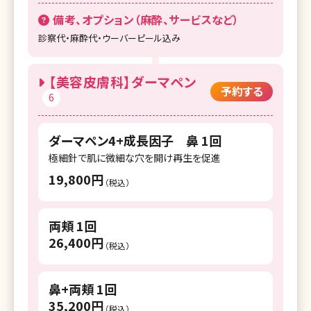
備考、オプション（麻酔、サービスなど）
湘南美容クリニック 京都院
診察代・麻酔代・ウーバーピール込み
湘南美容皮フ科 京都河原町院
湘南美容クリニック 大阪梅田本院
【美容皮膚科】ダーマペン
予約する
6
湘南美容皮フ科 梅田茶屋町院
湘南美容クリニック 大阪駅前院（女性専
ダーマペン4+成長因子 鼻 1回
用）
極細針で肌に微細な穴を開け再生を促進
湘南美容クリニック 大阪心斎橋院
19,800円
（税込）
湘南美容クリニック 大阪なんば院
両頬 1回
湘南美容クリニック 大阪あべの院
26,400円
（税込）
湘南美容クリニック 大阪京橋院
湘南美容クリニック 大阪堺東院
鼻+両頬 1回
35,200円
（税込）