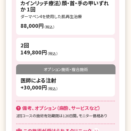
カインリッチ療法）顔・首・手の甲いずれ
か 1回
湘南美容クリニック 原宿院
ダーマペン4を使用した肌再生治療
SBC NEO Skin Clinic 恵比寿
88,000円
（税込）
湘南美容クリニック 表参道Oculus院
2回
湘南美容クリニック 池袋東口院
149,800円
（税込）
湘南美容クリニック 池袋西口院
湘南美容クリニック 池袋メトロポリタン口
オプション施術・複合施術
院
医師による注射
湘南美容クリニック 品川院
+30,000円
（税込）
湘南美容クリニック 秋葉原院
備考、オプション（麻酔、サービスなど）
湘南美容クリニック 上野院
2回コースの施術有効期限は120日間。モニター価格あり
SBC御茶ノ水こどもレーザークリニック
この施術が受けられるクリニック
32