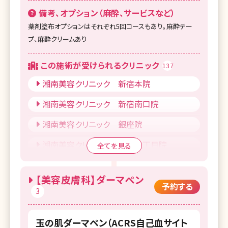
備考、オプション（麻酔、サービスなど）
薬剤塗布オプションはそれぞれ5回コースもあり。麻酔テー
プ、麻酔クリームあり
この施術が受けられるクリニック
137
湘南美容クリニック 新宿本院
湘南美容クリニック 新宿南口院
湘南美容クリニック 銀座院
湘南美容クリニック 銀座一丁目院
全てを見る
湘南美容クリニック Regno銀座院
【美容皮膚科】ダーマペン
湘南美容クリニック 新橋銀座口院
予約する
3
湘南美容クリニック 渋谷院
玉の肌ダーマペン（ACRS自己血サイト
湘南美容皮フ科 渋谷公園通り院