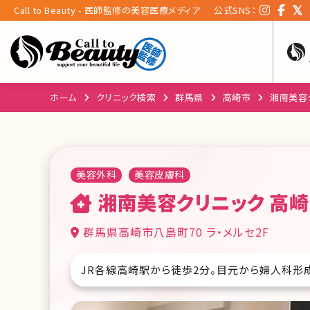
Call to Beauty - 医師監修の美容医療メディア
公式SNS：
ホーム
クリニック検索
群馬県
高崎市
湘南美容
美容外科
美容皮膚科
湘南美容クリニック 高
群馬県高崎市八島町70 ラ・メルセ2F
JR各線高崎駅から徒歩2分。目元から婦人科形