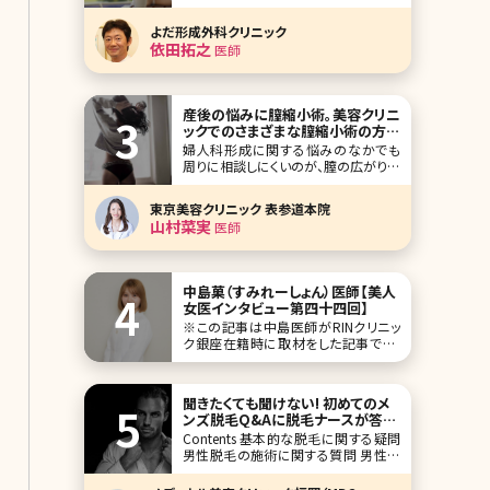
(Obagi)シリーズ。高濃度ビタミンCの
美容液を使ったことのある方も多いの
よだ形成外科クリニック
ではないでしょうか。このオバジシリー
依田拓之
医師
ズのワンランク上のライン、オバジメデ
ィカルの中で人気が高いのが「オバジ
ニューダーム」です。効果が高いもの
の、ダウン
産後の悩みに膣縮小術。美容クリニ
ックでのさまざまな膣縮小術の方法
とは
婦人科形成に関する悩みのなかでも
周りに相談しにくいのが、膣の広がりに
関する悩み。加齢によって起こる変化や
パートナーからの指摘など、きっかけは
東京美容クリニック 表参道本院
さまざまですが、ひそかに悩んでいる人
山村菜実
医師
が多いトラブルです。ここでは膣の広が
りが起こる原因や婦人科形成クリニッ
クで受けられる最新の膣縮小手術につ
いて詳しく説明してい
中島菓（すみれーしょん）医師【美人
女医インタビュー第四十四回】
※この記事は中島医師がRINクリニッ
ク銀座在籍時に取材をした記事です。
人気企画「美人女医インタビュー」第四
十四回は、中島菓（すみれーしょん）先
生です。 美容皮膚科専門でフリーラン
聞きたくても聞けない! 初めてのメ
ス医師としRINクリニック銀座など複数
ンズ脱毛Q&Aに脱毛ナースが答え
クリニックに勤務しながら、YouTubeで
ます
Contents 基本的な脱毛に関する疑問
は唯一無二のキャラクターを生かし美
男性脱毛の施術に関する質問 男性脱
容
毛その他の質問 おわりに ここ最近で
は数年前と比較すると、男女ともに医