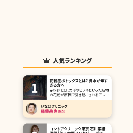
人気ランキング
花粉症ボトックスとは? 鼻水が辛す
ぎる方へ
花粉症とは、スギやヒノキといった植物
の花粉が原因で引き起こされるアレル
ギー症状のことです。 目の痒みやくしゃ
み、鼻水などの症状が起こるのが特徴
いなばクリニック
で、日常生活に様々な影響を及ぼしま
稲葉岳也
医師
す。 今回は花粉症に効くボトックスを中
心にさまざまな治療法を
コントアクリニック東京 石川菜緒