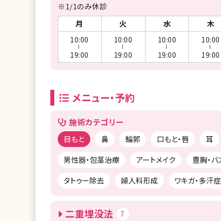
※1/1のみ休診
月
火
水
木
10:00
10:00
10:00
10:00
ー
ー
ー
ー
19:00
19:00
19:00
19:00
メニュー・予約
施術カテゴリー
目もと
鼻
輪郭
口もと・唇
耳
男性器・包茎治療
アートメイク
豊胸・バ
タトゥー除去
婦人科形成
ワキガ・多汗症
二重埋没法
7