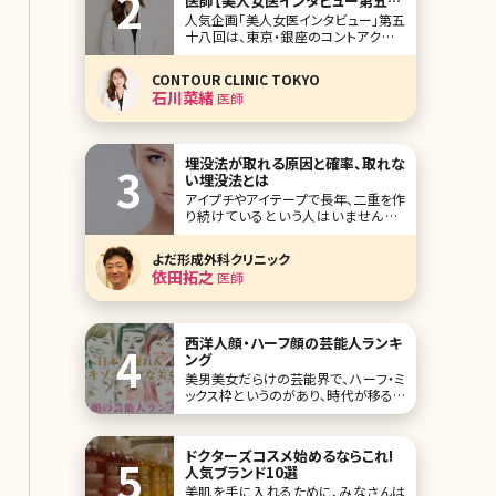
医師【美人女医インタビュー第五十
八回】
人気企画「美人女医インタビュー」第五
十八回は、東京・銀座のコントアクリニ
ック東京に勤務する石川菜緒（いしか
わなお）先生です。 輪郭の骨切りで多く
CONTOUR CLINIC TOKYO
の患者さんに知られているコントアク
石川菜緒
医師
リニック東京。矯正・審美歯科併設の数
少ないクリニックで美容外科から美容
皮膚科・たるみ治療まで幅広いメニュ
ーを提供し
埋没法が取れる原因と確率、取れな
い埋没法とは
アイプチやアイテープで長年、二重を作
り続けているという人はいませんか?
「これって永久に続けるの……?」 「結婚
が決まったらどうしよう」「アイプチを一
よだ形成外科クリニック
生買い続けるなら、埋没法で二重にし
依田拓之
医師
た方が安いのでは?」そんな悩みをお持
ちの方も多いでしょう。でも、二重埋没
法はよく取れて元に戻ってしまうともい
いますよ
西洋人顔・ハーフ顔の芸能人ランキ
ング
美男美女だらけの芸能界で、ハーフ・ミ
ックス枠というのがあり、時代が移るた
びにさまざまなタレントがその枠で活
躍しています。ここ5年ほどで芸名に外
国のミドルネームやファーストネームを
ドクターズコスメ始めるならこれ!
つけている人も数多くみかけます。 た
人気ブランド10選
だ、今回はハーフ・ミックスの芸能人で
美肌を手に入れるために、みなさんは
はなく、日本人離れした容姿をもつ“西