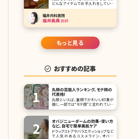
どんなアイテムでお手入れをしていま
洋人顔・ハー
すか? 美しい肌を目指すなら、まずは健
康な肌を目指すのが近道。そんなとき
福井内科医院
にトライしてみたいのがドクターズコス
福井美典
医師
メです。 ドクターズコスメとは皮膚科医
などの医師や医療機関が開発または、
監修しているコス
もっと見る
おすすめの記事
丸顔の芸能人ランキング。モテ顔の
代表格!
丸顔といえば、童顔でかわいい印象が
強く、一部では“モテ顔”と言われている
ほどです。実際、女性芸能人に多い顔の
形でもあります。 今回は丸顔の中でも、
特に人気の高い芸能人をランキングし
オバジニューダームの効果・使い方
てみました！ 第1位新垣結衣 この投稿
など。自宅で簡単美肌ケア
をInstagramで見る n
ドラッグストアやバラエティショップなど
で人気のあるコスメライン、オバジ