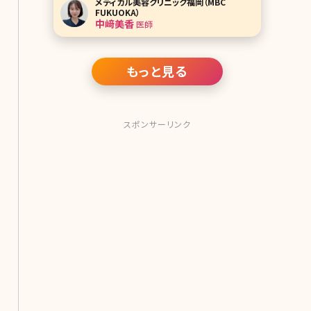
メディカル美容クリニック福岡（MBC
療脱毛をしている方が増えており、施
FUKUOKA）
術を受ける年齢層も低下してきていま
中﨑美香
医師
す。 女性の脱毛が飽和してきている一
方で、男性はまだ
もっと見る
スポンサーリンク