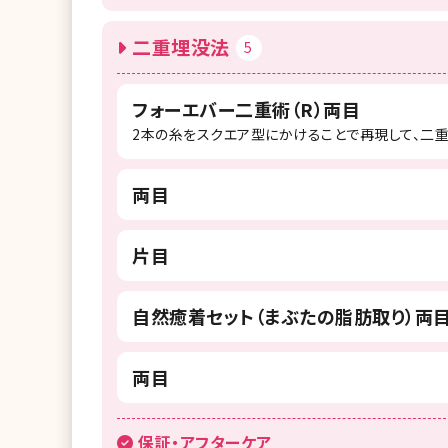
二重埋没法
5
フォーエバー二重術（R）両目
2本の糸をスクエア型にかけることで再現して、二
両目
片目
自然癒着セット（まぶたの脂肪取り）両
両目
保証・アフターケア