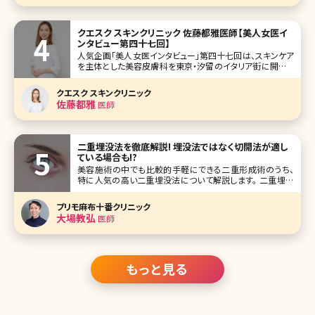
クエスク スキンクリニック 佐藤都雅医師【美人女医イ
ンタビュー第四十七回】
人気企画「美人女医インタビュー」第四十七回は、スキンケア
を主体とした美容皮膚科を東京・汐留のイタリア街に開院し
た「クエスクスキンクリニック」の佐藤都雅（さとうみやか）院
長です。 美肌に良いとされるものは数あれど、佐藤先生イチ
クエスク スキンクリニック
オシが、レチノール。こだわり抜いて開発し、自身のクリニック
佐藤都雅
医師
でドクター
二重埋没法を徹底解説! 埋没法ではなく切開法が適し
ている場合も!?
美容施術の中でも比較的手軽にできる二重形成術のうち、
特に人気の高い二重埋没法について解説します。 二重埋没
法とは 二重埋没法は、まぶたの表側の皮膚からと裏側の粘
膜へ、極細の特殊な糸を通し、数カ所knot（糸の結び目）を作
プリモ麻布十番クリニック
って固定することにより二重のラインを作る方法です。 いき
大場教弘
医師
なり切開す
もっと見る