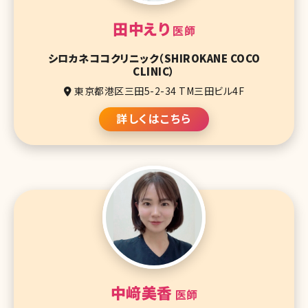
田中えり
医師
シロカネココクリニック（SHIROKANE COCO
CLINIC）
東京都港区三田5-2-34 TM三田ビル4F
詳しくはこちら
中﨑美香
医師