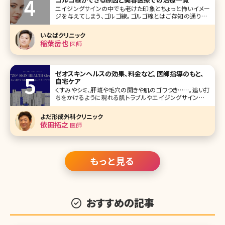
能人をランキングにして
エイジングサインの中でも老けた印象とちょっと怖いイメー
ジを与えてしまう、ゴルゴ線。ゴルゴ線とはご存知の通り、マ
ンガ『ゴルゴ13』の主人公の顔にあるような、目頭から斜めに
入るラインのことを指しています。ゴルゴ線は疲れた印象を
いなばクリニック
与え、
稲葉岳也
医師
ゼオスキンヘルスの効果、料金など。医師指導のもと、
自宅ケア
くすみやシミ、肝斑や毛穴の開きや肌のゴワつき……。追い打
ちをかけるように現れる肌トラブルやエイジングサインにう
んざりしていませんか?肌全体を新しく生まれ変わらせたい、
家にいながらしてそんな希望を叶えてくれるのがオバジの
よだ形成外科クリニック
「ゼオスキンヘルス」で
依田拓之
医師
もっと見る
おすすめの記事