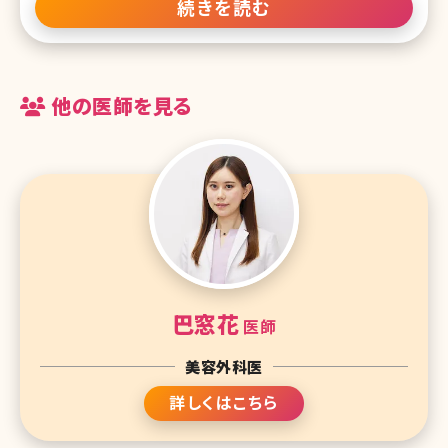
も……」 このように悩む人は多いのではないでしょうか。 「黒ずんだ
続きを読む
膝」というのは、気付いたらできていたということも多くあり、自分自
身でとても気になるものです。 女性だと、夏場でスカートだと他人か
らも
他の医師を見る
巴窓花
医師
美容外科医
詳しくはこちら