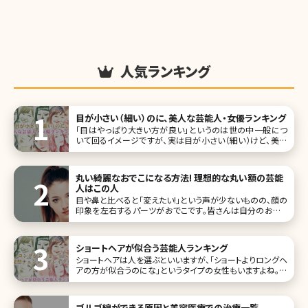
人気ランキング
目が小さい（細い）のに、美人な芸能人・女優ランキング
「目はやっぱり大きい方が良い」というのは世の中一般につ
いて回るイメージですが、実は目が小さい（細い）けど、美人
だという人は結構いるものです。むしろそのことが、よりその
人を魅力的に見せることも。 はっきりしすぎた印象の目元を
小さめの優しい目元にするには埋没法で奥二重にするとい
丸い綺麗なおでこになる方法! 理想的な丸い額の芸能
う方法があります。ま
人はこの人
目や鼻と比べると「変えたい!」という声が少ないものの、顔の
印象を左右するパーツがおでこです。皆さんは自分のおでこ
に満足していますか?美容大国・韓国ではおでこの美しさが
重要視されていて、芸能人でもおでこの整形をしている人が
少なく
ショートヘアが似合う芸能人ランキング
ショートヘアは人を選ぶといいますが、「ショートよりロングヘ
アの方が似合うのにな」というタイプの女性もいますよね。一
般では目鼻立ちのはっきりした人がショートやベリーショート
にしている場合が多いかも。もちろんどんな髪型でも似合っ
てしまう人もいますが、今回は特にショートヘアが似合う芸
ゴルゴ線ができる原因と美容医療での治療一覧