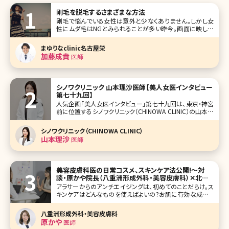
剛毛を脱毛するさまざまな方法
剛毛で悩んでいる女性は意外と少なくありません。しかし女
性にムダ毛はNGとみられることが多い昨今。画面に映し出
された芸能人の毛が処理されていないというだけで大きな
話題になってしまうのですから、剛毛さんにとってはかなり
まゆりなclinic名古屋栄
辛いものがあります。ここでは、剛毛でお悩みの方のために
加藤成貴
医師
脱毛・自己処理などによる解消方法
シノワクリニック 山本理沙医師【美人女医インタビュー
第七十九回】
人気企画「美人女医インタビュー」第七十九回は、東京・神宮
前に位置するシノワクリニック（CHINOWA CLINIC）の山本理
沙（やまもと りさ）先生です。 クマ取りを得意とする則本翔院
長が開業。美容皮膚科から美容外科まで幅広い施術を提供
シノワクリニック（CHINOWA CLINIC）
し、全国から多くの患者さんが訪れています。 特に山本先生
山本理沙
医師
美容皮膚科医の日常コスメ、スキンケア法公開!〜対
談・原かや院長（八重洲形成外科・美容皮膚科）✕北条
かや〜
アラサーからのアンチエイジングは、初めてのことだらけ。ス
キンケアはどんなものを使えばよいの?お肌に有効な成分っ
て?美容皮膚科医の原かや先生に、北条かやが質問をぶつけ
るインタビュー、第3弾では女医さんが実際に使っているスキ
八重洲形成外科・美容皮膚科
ンケア化粧品が明らかに!読めば絶対ためになるシリーズ、
原かや
医師
いよいよ最終回です。