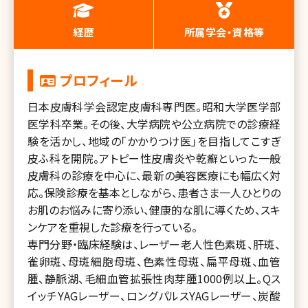
経歴
所属学会・資格等
プロフィール
日本皮膚科学会認定皮膚科専門医。昭和大学医学部
医学科卒業。その後、大学病院や公立病院での診療経
験を活かし、地域の「かかりつけ医」を目指してこすぎ
皮ふ科を開院。アトピー性皮膚炎や乾癬といった一般
皮膚科の診療を中心に、最新の美容医療にも幅広く対
応。保険診療を基本としながら、患者さま一人ひとりの
お肌のお悩みに寄り添い、健康的な肌に導くため、スキ
ンケアを重視した診療を行っている。
専門分野・臨床経験は、レーザー老人性色素斑、肝斑、
雀卵斑、母斑細胞母斑、色素性母斑、扁平母斑、血管
腫、静脈湖、毛細血管拡張性肉芽腫1000例以上。Qス
イッチYAGレーザー、ロングパルスYAGレーザー、炭酸