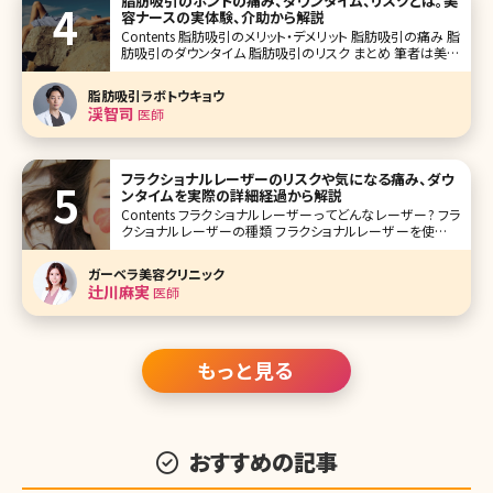
脂肪吸引のホントの痛み、ダウンタイム、リスクとは。美
容ナースの実体験、介助から解説
Contents 脂肪吸引のメリット・デメリット 脂肪吸引の痛み 脂
肪吸引のダウンタイム 脂肪吸引のリスク まとめ 筆者は美容
クリニックに勤務してから、様々な美容医療による治療を行
ってきました。肌のコンプレックスが大きかったため、美容皮
脂肪吸引ラボトウキョウ
膚治療やスキンケ
渓智司
医師
フラクショナルレーザーのリスクや気になる痛み、ダウ
ンタイムを実際の詳細経過から解説
Contents フラクショナルレーザーってどんなレーザー? フラ
クショナルレーザーの種類 フラクショナルレーザーを使用す
る治療 ニキビ跡、傷跡の治療とフラクショナルレーザー フラ
クショナルレーザーのリスク フラクショナルレーザーの治療
ガーベラ美容クリニック
中の痛み フラクショナルレーザーのダウンタイム
辻川麻実
医師
もっと見る
おすすめの記事