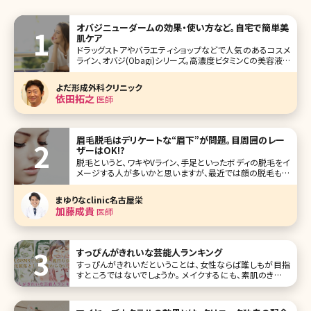
オバジニューダームの効果・使い方など。自宅で簡単美
肌ケア
ドラッグストアやバラエティショップなどで人気のあるコスメ
ライン、オバジ(Obagi)シリーズ。高濃度ビタミンCの美容液を
使ったことのある方も多いのではないでしょうか。このオバジ
シリーズのワンランク上のライン、オバジメディカルの中で人
よだ形成外科クリニック
気が高いのが「オバジニューダーム」です。効果が高いもの
依田拓之
医師
の、ダウン
眉毛脱毛はデリケートな“眉下”が問題。目周囲のレー
ザーはOK!?
脱毛というと、ワキやVライン、手足といったボディの脱毛をイ
メージする人が多いかと思いますが、最近では顔の脱毛も人
気があります。そして、中でも眉毛の脱毛は「やっておくとラ
ク」という声が多いんですよ。ここでは、眉毛の脱毛をするメリ
まゆりなclinic名古屋栄
ットと脱毛前に知っておきたい眉脱毛の基本情報についてお
加藤成貴
医師
知らせしたいと思いま
すっぴんがきれいな芸能人ランキング
すっぴんがきれいだということは、女性ならば誰しもが目指
すところではないでしょうか。 メイクするにも、素肌のきれい
さは大きな影響を与えますので、前提としてもそこはしっかり
とケアしておきたいものです。 近年では芸能人のすっぴん画
像もよく公開されていますが、今回はその中でもすっぴんが