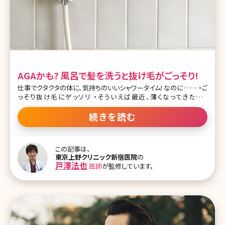
AGAかも? 風呂で髪を洗うと抜け毛がごっそり!
仕事でクタクタの体に、気持ちのいいシャワータイム! なのに…… ・ご
っそり抜け毛にゲッソリ ・そういえば最近、薄くなってきたよう
な……? そんなアナタは、まずAGAを疑ってみましょう。 ポイントは、
頭頂部＆額の生え際! AGA（男性型脱毛症）とは、テストステロンとい
続きを読む
う男性ホルモンが大きく関わっている脱毛症のこと。頭頂部か額の生
え際のどちらか、または両方が薄くなっていくという特徴があります。
年代としては30～50代がメインですが、20代の男性でもAGAの人が
この記事は、
増えつつあります。 AGAはヘアサイクルが短くなる! もともと髪の毛
東京上野クリニック新宿医院
の
は、 「伸びる→抜ける→また生える……」 というヘアサイクルを繰り
戸澤法也
医師
が監修しています。
返しています。 ヘアサイクルには3つの期間があります。 成長期：毛根
がぐんぐん育っていく時期。毛髪も伸びる（2～6年） 退行期：毛根が小
さくなり、