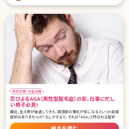
1.プロペシアより効くって本当?薄毛治療薬アボルブ（ザガーロ）とは
1-1.アボルブ（ザガーロ）とは 1-2.アボルブ（ザガーロ）の
男性診療・毛髪治療
忍びよるAGA（男性型脱毛症）の影。仕事に忙し
い男子必見!
最近、生え際が後退してきた、頭頂部の薄毛が気になるといった自覚
症状はありませんか? もしかすると、それは「AGA」と呼ばれる症状か
もしれません。 近年、若い男性にも急増しているAGA。これだけは知
っておきたい基礎中の基礎をまとめます。 AGAとは? AGAとは、男性
続きを読む