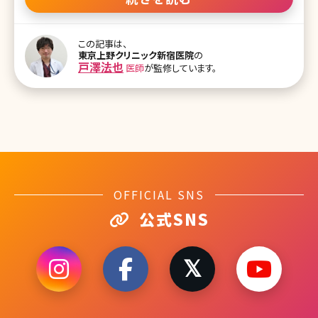
型脱毛症（Androgenetic Alopecia）の略で、成人男性特有のもので
す。 老化現象である程度は髪が薄くなっていくのは仕方ない部分も
ありますが、20代や30代の若い男性でも薄毛や抜け毛の症状があれ
この記事は、
ばAGAを疑いましょう。 進行性の脱毛症なので、放置すればどんどん
東京上野クリニック新宿医院
の
抜けていってしまうので、なるべく早くケアする必要がある状態です。
戸澤法也
医師
が監修しています。
AGAの原因は? AGA、すなわち男性の薄毛というと遺伝のせいだと思
われている人も多いでしょう。 もちろん、遺伝も大きく関わりますが、
それ以外にもストレス、生活習慣などいろ
OFFICIAL SNS
公式SNS