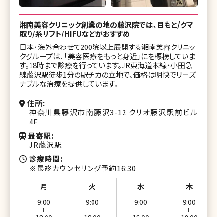
湘南美容クリニック創業の地の藤沢院では、目もと/クマ
取り/糸リフト/HIFUなどがおすすめ
日本・海外合わせて200院以上展開する湘南美容クリニッ
クグループは、「美容医療をもっと身近」にを標榜していま
す。18時まで診療を行っています。JR東海道本線・小田急
線藤沢駅徒歩1分の駅チカの立地で、価格は明快でリーズ
ナブルな治療を提供しています。
住所
神奈川県藤沢市南藤沢3-12 クリオ藤沢駅前ビル
4F
最寄駅
JR藤沢駅
診療時間
※最終カウンセリング予約16:30
月
火
水
木
9:00
9:00
9:00
9:00
ー
ー
ー
ー