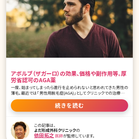
アボルブ（ザガーロ）の効果、価格や副作用等。厚
労省認可のAGA薬
一度、始まってしまったら進行を止められないと思われてきた男性の
薄毛。最近では「男性用脱毛症(AGA)」としてクリニックでの治療がで
きるようになりました。にもかかわらず、世間には薄毛で悩んでいる
男性がまだまだたくさんいます。残念ながら、AGAの治療薬であるフ
続きを読む
ィナステリドはすべての人に効果をもたらしてくれるわけではありま
せん。でも、「フィナステリドが効かない人の薄毛に効く」という薬が。
それが、アボルブ（ザガーロ）という治療薬です。ここではアボルブ（ザ
この記事は、
ガーロ）について詳しく説明していきます。※厚労省は前立腺肥大治
よだ形成外科クリニック
の
療薬として「アボルブ」を、AGA治療薬として「ザガーロ」を認可してい
依田拓之
医師
が監修しています。
ます。成分、用量が同じですので、この記事では併記しています。 目次