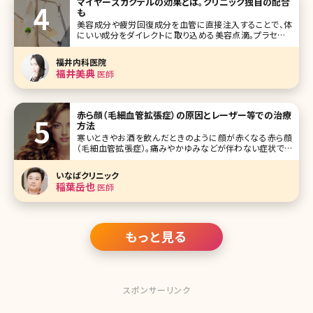
マイヤーズカクテルの効果とは。クリニック独自の配合
きれいな芸能人をラ
も
美容成分や疲労回復成分を血管に直接注入することで、体
にいい成分をダイレクトに取り込める美容点滴。プラセンタ
点滴やにんにく点滴などが有名ですが、不足しがちなビタミ
ンやミネラルを点滴するマイヤーズカクテルも根強い人気の
福井内科医院
ある治療方法です。日本での知
福井美典
医師
赤ら顔（毛細血管拡張症）の原因とレーザー等での治療
方法
寒いときやお酒を飲んだときのように顔が赤くなる赤ら顔
（毛細血管拡張症）。痛みやかゆみなどが伴わない症状です
が、女性にとっては深刻な悩みとなるトラブルです。これま
で、赤ら顔の治療は難しいとされてきましたが、近年美容外
いなばクリニック
科、美容皮膚科ではさまざまな治療によって赤ら顔が改善で
稲葉岳也
医師
きるようになっています。ここでは
もっと見る
スポンサーリンク