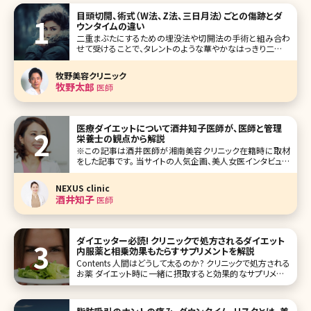
目頭切開、術式（W法、Z法、三日月法）ごとの傷跡とダ
ウンタイムの違い
二重まぶたにするための埋没法や切開法の手術と組み合わ
せて受けることで、タレントのような華やかなはっきり二重を
手に入れることができ、目が大きくみえる目頭切開の手術。
効果がはっきりとわかる手術であるものの、ダウンタイムが
牧野美容クリニック
長引いたり、傷跡が残ってしまったりとトラブルも報告されて
牧野太郎
医師
いる施術でもあります。これか
医療ダイエットについて酒井知子医師が、医師と管理
栄養士の観点から解説
※この記事は酒井医師が湘南美容クリニック在籍時に取材
をした記事です。 当サイトの人気企画、美人女医インタビュー
でも様々な美容医療について興味深いお話をしてくださった
酒井先生ですが、今回は医師、管理栄養士として両方の観点
NEXUS clinic
から医療ダイエットについて掘り下げてお話を伺いました。
酒井知子
医師
体型別にお薦めの食
ダイエッター必読! クリニックで処方されるダイエット
内服薬と相乗効果もたらすサプリメントを解説
Contents 人間はどうして太るのか? クリニックで処方される
お薬 ダイエット時に一緒に摂取すると効果的なサプリメント
おわりに ふと鏡を見ると、ぽっこりでたお腹、ムチムチな二の
腕や足などが目につくことはありませんか?数年前に比べて
全体的に体に