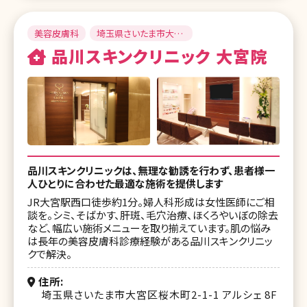
美容皮膚科
埼玉県さいたま市大宮
区
品川スキンクリニック 大宮院
品川スキンクリニックは、無理な勧誘を行わず、患者様一
人ひとりに合わせた最適な施術を提供します
JR大宮駅西口徒歩約1分。婦人科形成は女性医師にご相
談を。シミ、そばかす、肝斑、毛穴治療、ほくろやいぼの除去
など、幅広い施術メニューを取り揃えています。肌の悩み
は長年の美容皮膚科診療経験がある品川スキンクリニッ
クで解決。
住所
埼玉県さいたま市大宮区桜木町2-1-1 アルシェ 8F