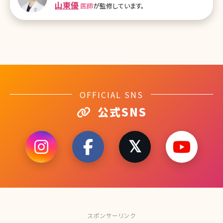
山東優
医師
が監修しています。
す。 【監修医師からのワンポイント】レーザートーニングは、肝斑や色
素沈着など肌の様々な色の悩みを徐々に改善させることができる施
術です。痛みもダウンタイムもないですが、1回の施術で劇的な変化
には乏しいので、何回か繰り返しの治療は必要です。
OFFICIAL SNS
公式SNS
スポンサーリンク