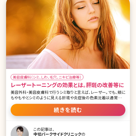
美容皮膚科（シミ、しわ、毛穴、ニキビ治療等）
レーザートーニングの効果とは。肝斑の改善等に
美容外科・美容皮膚科で行うシミ取りと言えば、レーザー。でも、頬に
もやもやとシミのように見える肝斑や炎症後の色素沈着は通常のシ
ミ取りレーザーを使用すると、むしろ悪化してしまう可能性がありま
す。しかし、これらの通常のレーザーがNGな色の悩みを改善してくれ
続きを読む
ると言われているのが、レーザートーニングです。レーザートーニング
とは、通常のレーザーよりも弱めの出力で反復照射します。そのため
ダウンタイムが少なく、内服薬などと並行して治療することで、なかな
この記事は、
か改善しなかった肝斑やシミが気にならなくなるという魅力的な施
中切パークサイドクリニック
の
術です。ここではレーザートーニングについて詳しく説明していきま