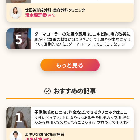
四十五回は、全国25院を展開、30年以上の歴史がある城本
クリニック立川院の滝本磨理香（たきもとまりか）先生です。
世田谷形成外科・美容外科クリニック
医師として目指しているのは「患者さんに寄り添う医師」。そ
滝本磨理香
医師
の理由は
ダーマローラーの効果や費用は。ニキビ跡、毛穴改善に
肌がもつ本来の機能にはたらきかけて肌質を根本的に変え
ていく画期的な方法、ダーマローラー。でこぼこになっている
ニキビ跡や開いた毛穴といった化粧品を使ったケアでは解消
できないトラブルを改善してくれるとして人気の高い施術で
す。最近は自宅で
もっと見る
おすすめの記事
子供脱毛の口コミ、料金など。できるクリニックはここ
女性にとってマストになりつつある全身脱毛のケア。脱毛に
かかる費用が安くなってることからも、プロの手で手入れを
してもらうという考え方が浸透してきていますよね。さらに、最
近では子供に脱毛を受けさせたいと考える人も増えている
まゆりなclinic名古屋栄
のだとか。でも
加藤成貴
医師