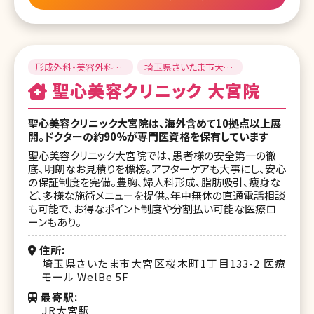
形成外科・美容外科・
埼玉県さいたま市大宮
美容皮膚科
区
聖心美容クリニック 大宮院
聖心美容クリニック大宮院は、海外含めて10拠点以上展
開。ドクターの約90%が専門医資格を保有しています
聖心美容クリニック大宮院では、患者様の安全第一の徹
底、明朗なお見積りを標榜。アフターケアも大事にし、安心
の保証制度を完備。豊胸、婦人科形成、脂肪吸引、痩身な
ど、多様な施術メニューを提供。年中無休の直通電話相談
も可能で、お得なポイント制度や分割払い可能な医療ロ
ーンもあり。
住所
埼玉県さいたま市大宮区桜木町1丁目133-2 医療
モール WelBe 5F
最寄駅
JR大宮駅