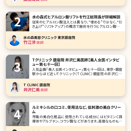
水の森式ヒアルロン酸リフトを竹江総院長が詳細解説
従来のヒアルロン酸注入とは異なり、“埋める”ではなく、“引
き上げ”（リフトアップ）の概念で施術を行うヒアルロン酸リフ
ト。現在テレビや雑誌でも取り上げられ、注目されています。
水の森美容外科総院長の竹江先生にヒアルロン酸リフトに
水の森美容クリニック 東京銀座院
ついて、他のエイジング治療との比較もまじえながら、わかり
竹江渉
医師
やすく解説していただ
Tクリニック 銀座院 井沢仁美医師【美人女医インタビ
ュー第七十一回】
人気企画「美人女医インタビュー」第七十一回は、東京・銀座
駅からほど近いTクリニック（T CLINIC）銀座院の井沢仁美
（いざわひとみ）先生です。相良卓哉院長が開院したTクリニッ
クは、顔整形がメインのクリニック。二重整形や目の下のクマ
T CLINIC 銀座院
取り、小顔治療といった外科施術から美容皮膚施術まで、お
井沢仁美
医師
顔の美容医療
ルミキシルの口コミ、使用法など。低刺激の美白クリー
ム
市販の美白化粧品に使用されている成分にはビタミンC誘
導体やアルブチン、コウジ酸などがあります。高価なものも多
いようですが、あまり変化が感じられないという方も多いので
はないでしょうか。また、クリニックで処方されるハイドロキノ