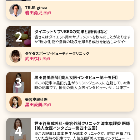
ギンザ）の岩田勇児（いわた ゆうじ）先生です。 中学生時代前
半は成績が下から三番目、高校では美容師、美大を志望して
TRUE.ginza
いた岩田先生が、あるきっかけで医学部合格を果たし、真面
岩田勇児
医師
目
ダイエットサプリBBXの効果と副作用など
皆さんはダイエット用のサプリメントを飲んだことがあります
か?炭水化物や脂質の吸収を抑える成分を配合したダイエッ
トサポートサプリメントはいくつもありますが、体重を維持す
る程度の効果しかないと感じている方が多いのではないでし
タケダスポーツ・ビューティークリニック
ょうか。そこで、是非チェックしてほしいのが美容クリニックで
武田りわ
医師
処方されるダイエット
黒田愛美医師【美人女医インタビュー第十五回】
※この記事は黒田先生がクリントジュネスに在籍していた当
時の記事です。 恒例の美人女医インタビュー、今回は東京都
港区の愛宕ヒルズ内にあるクリントジュネスの黒田愛美先
生です。もとは大手美容外科の分院院長を歴任され、理想の
美容皮膚科医
美容医療、医師としての働き方を追求するため、クリントジュ
黒田愛美
医師
ネスに。外からの治療（
世田谷形成外科・美容外科クリニック 滝本磨理香 医師
【美人女医インタビュー第四十五回】
※この記事は滝本先生が城本クリニック立川院に在籍され
ていた当時の記事です。 人気企画「美人女医インタビュー」第