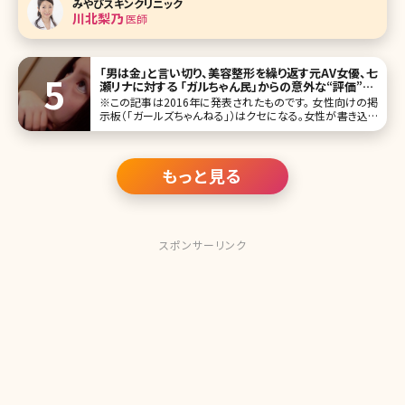
みやびスキンクリニック
ンは一定の効果があるものの、刺激を感じたり肌が白ぬけし
川北梨乃
医師
たりする恐れがあるため万
「男は金」と言い切り、美容整形を繰り返す元AV女優、七
瀬リナに対する 「ガルちゃん民」からの意外な“評価”／
北条かや
※この記事は2016年に発表されたものです。 女性向けの掲
示板（「ガールズちゃんねる」）はクセになる。女性が書き込む
という点では「発言小町」と似ているが、「ガルちゃん」ではカ
テゴリ分けがなく、人気のスレッドが上位に表示される。「中
卒の人についてどう
もっと見る
スポンサーリンク