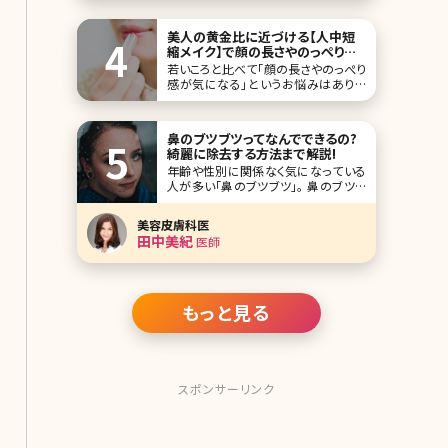
ることで、魅力を最大限引き出せる場
合もあります。 そこで今回は、金髪が魅
美人の黄金比に近づける【人中短
力アップにつながっている“金髪が似合
縮メイク】で顔の長さやのっぺり感
う芸能人”をランキング形式でご紹介し
を解消!
若いころと比べて「顔の長さやのっぺり
ていきます。 第1位ローラ
感が気になる」というお悩みはありま
せんか?キレイにメイクを仕上げても、
顔のコンプレックスを解消するのはな
かなか難しいですよね。そんなお悩み
鼻のブツブツってなんでできるの?
を解決してくれるのが、鼻と唇の距離を
綺麗に除去する方法まで解説!
近づけて見せる「人中短縮メイク」。 そ
年齢や性別に関係なく気になっている
こで今回は、顔ののっぺり感を解消し
人が多い「鼻のブツブツ」。 鼻のブツブ
て、美人の黄金
ツがあるとメイクは綺麗に決まりにく
いし、なんだか清潔感に欠ける印象に。
美容皮膚科医
そして鼻は顔の中心部分なので他人か
田中美紀
医師
ら目につきやすく、接近戦では特に目立
ってしまいます。 そんなみんなのお悩
みである鼻のブツブツを綺麗にするた
めの正
もっと見る
スポンサーリンク