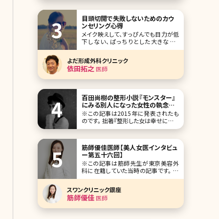
の対応することもあるとか。ダウ
目頭切開で失敗しないためのカウ
ンセリング心得
メイク映えして、すっぴんでも目力が低
下しない、ぱっちりとした大きな目。
Twitterなどでも「二重にしたい」「目頭
切開したい」というツイートをよく見か
よだ形成外科クリニック
けます。昔と違って、費用も安くなり気
依田拓之
医師
軽に受けられるような印象もある、目
を大きくするための手術。
百田尚樹の整形小説『モンスター』
にみる別人になった女性の執念と
その結末／北条かや
※この記事は2015年に発表されたも
のです。 拙著『整形した女は幸せになっ
ているのか』を書くため、何作か「美容
整形もの」の作品を読んだ。たいてい
は、もともと美しくなかった女が、整形
筋師優佳医師【美人女医インタビュ
で美しくなった ”にもかかわらず” 不幸
ー第五十六回】
になるか、それとも、一人の男の愛を手
※この記事は筋師先生が東京美容外
に入れてハッピーエンドを迎えるか、そ
科に在籍していた当時の記事です。 人
のいず
気企画「美人女医インタビュー」第五十
六回は、福島県福島市の麻生美容外科
スワンクリニック銀座
クリニック福島院（東京美容外科 福島
筋師優佳
医師
院）で院長を務める筋師優佳（すじしゆ
うか）先生です。 クールビューティー。そ
んな雰囲気が漂う筋師先生は、形成外