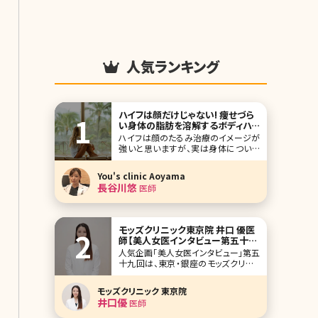
人気ランキング
ハイフは顔だけじゃない! 痩せづら
い身体の脂肪を溶解するボディハイ
フとは
ハイフは顔のたるみ治療のイメージが
強いと思いますが、実は身体についた
脂肪を破壊しボリュームを減少させる
こともできてしまうんです! 夏など暑く
You's clinic Aoyama
露出が増える季節に、体型が気になる
長谷川悠
医師
方や年々代謝が落ちてしまい同じ食事
や活動量でも太ってしまいお悩みの方
はぜひこの記事をご覧下さい。 ボディ
ハイフ（Body
モッズクリニック東京院 井口 優医
師【美人女医インタビュー第五十九
回】
人気企画「美人女医インタビュー」第五
十九回は、東京・銀座のモッズクリニッ
ク（Mods Clinic）東京院の井口優（いぐ
ちゆう）先生です。 そのこだわりから脂
モッズクリニック 東京院
肪吸引・脂肪注入で指名が多い銀座の
井口優
医師
モッズクリニック。海外からの患者さん
も多く、日帰りや一泊二日で脂肪吸引