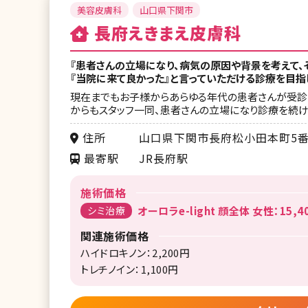
美容皮膚科
山口県下関市
長府えきまえ皮膚科
『患者さんの立場になり、病気の原因や背景を考えて、
『当院に来て良かった』と言っていただける診療を目指
現在までもお子様からあらゆる年代の患者さんが受診さ
からもスタッフ一同、患者さんの立場になり診療を続け
住所
山口県下関市長府松小田本町5番
最寄駅
JR長府駅
施術価格
シミ治療
オーロラe-light 顔全体 女性：15,4
関連施術価格
ハイドロキノン：2,200円
トレチノイン：1,100円