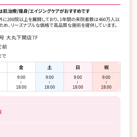
では肌治療/痩身/エイジングケアがおすすめです
に200院以上を展開しており、1年間の来院者数は460万人以
ため、リーズナブルな価格で高品質な施術を提供しています。
号 大丸下関店7F
ぐ前
まで
金
土
日
祝
9:00
9:00
9:00
9:00
ー
ー
ー
ー
18:00
18:00
18:00
18:00
円