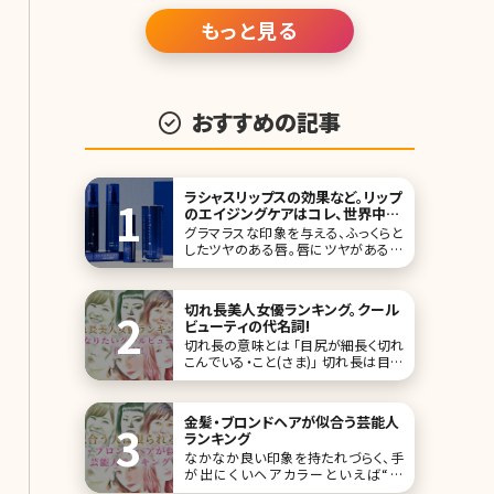
科専門
もっと見る
おすすめの記事
ラシャスリップスの効果など。リップ
のエイジングケアはコレ、世界中で
ヒット!
グラマラスな印象を与える、ふっくらと
したツヤのある唇。唇にツヤがあるだ
けで、見た目年齢もぐっと若くなります
よね。最近は口紅ではなくグロスを使っ
ているという人も多いと言われていま
切れ長美人女優ランキング。クール
すが、大人の女性ならベタつくだけのグ
ビューティの代名詞!
ロスはNG。そこで注目したい
切れ長の意味とは 「目尻が細長く切れ
こんでいる・こと(さま)」 切れ長は目元
が涼やかでクールなイメージとして、肯
定的な意味合いとして用いられること
が多い形容詞です。 目尻が細長いが故
金髪・ブロンドヘアが似合う芸能人
に、全体的な印象がスッとして可愛いと
ランキング
いうより
なかなか良い印象を持たれづらく、手
が出にくいヘアカラーといえば“金
髪”です。ですが、人によっては金髪にす