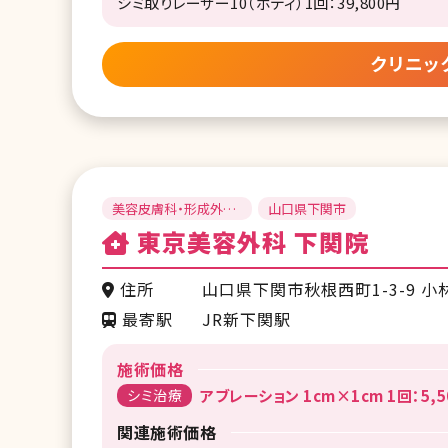
シミ取りレーザー10（ボディ）1回：39,800円
クリニッ
美容皮膚科・形成外
山口県下関市
科・美容外科
東京美容外科 下関院
住所
山口県下関市秋根西町1-3-9 小
最寄駅
JR新下関駅
施術価格
シミ治療
アブレーション 1cm×1cm 1回：5,5
関連施術価格