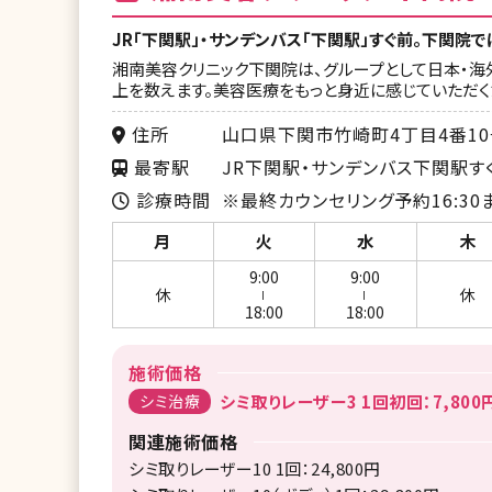
JR「下関駅」・サンデンバス「下関駅」すぐ前。下関院
湘南美容クリニック下関院は、グループとして日本・海外
上を数えます。美容医療をもっと身近に感じていただく
住所
山口県下関市竹崎町4丁目4番10
最寄駅
JR下関駅・サンデンバス下関駅す
診療時間
※最終カウンセリング予約16:30
月
火
水
木
9:00
9:00
休
休
ー
ー
18:00
18:00
施術価格
シミ治療
シミ取りレーザー3 1回初回：7,800
関連施術価格
シミ取りレーザー10 1回：24,800円