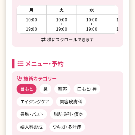
月
火
水
木
10:00
10:00
10:00
10:00
ー
ー
ー
ー
19:00
19:00
19:00
19:00
横にスクロールできます
メニュー・予約
施術カテゴリー
目もと
鼻
輪郭
口もと・唇
エイジングケア
美容皮膚科
豊胸・バスト
脂肪吸引・痩身
婦人科形成
ワキガ・多汗症