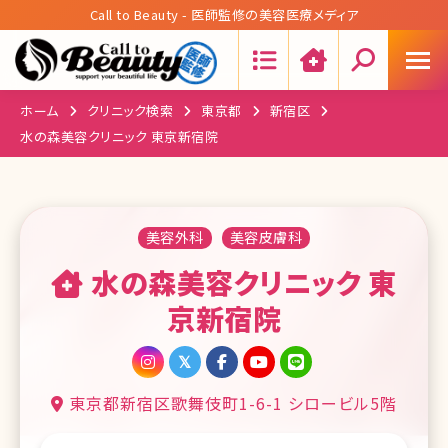
Call to Beauty - 医師監修の美容医療メディア
Search:
ホーム
クリニック検索
東京都
新宿区
水の森美容クリニック 東京新宿院
美容外科
美容皮膚科
水の森美容クリニック 東
京新宿院
東京都新宿区歌舞伎町1-6-1 シロービル5階