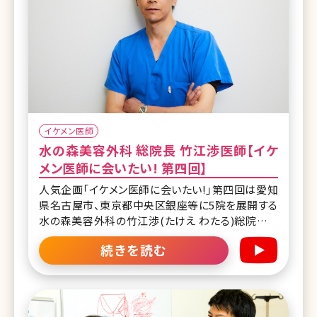
イケメン医師
水の森美容外科 総院長 竹江渉医師【イケ
メン医師に会いたい! 第四回】
人気企画「イケメン医師に会いたい!」第四回は愛知
県名古屋市、東京都中央区銀座等に5院を展開する
水の森美容外科の竹江渉(たけえ わたる)総院長で
す。 脂肪吸引をはじめとして、美容外科における施
続きを読む
術のほとんどを提供し、水の森美容外科の総院長と
して、各地のクリニックで施術をされています。 イン
タビューの印象は最後まで“ストイック”。ご自分の
クリニックの行末だけでなく、業界全体のことまで
考えて日