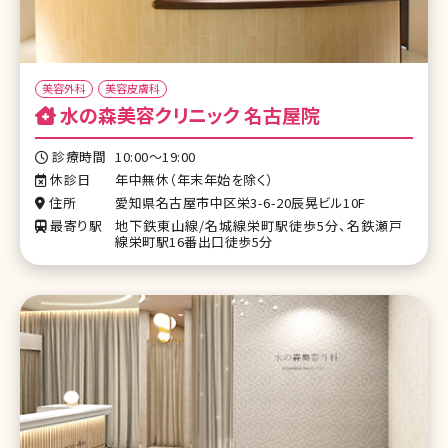
美容外科
美容皮膚科
水の森美容クリニック 名古屋院
診療時間
10:00～19:00
休診日
年中無休（年末年始を除く）
住所
愛知県名古屋市中区栄3-6-20辰晃ビル10F
最寄り駅
地下鉄東山線/名城線栄町駅徒歩5分、名鉄瀬戸
線栄町駅16番出口徒歩5分