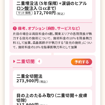
二重埋没法（5年保障）+涙袋のヒアル
ロン酸注入（1㏄まで）
172,700円
セット価格
（税込）
備考、オプション（麻酔、サービスなど）
片目の場合は両目料金の6割。関東エリアの各院院長が執
刀する目元の施術について、 施術料金の10％を院長執刀
料として加算。森島医師がが執刀する「目元の施術」につい
て、 施術料金の10％を指導医執刀料として加算
二重切開
4
予約する
二重全切開法
273,900円
（税込）
目の上のたるみ取り（二重切開＋皮膚
切除）
317,900円