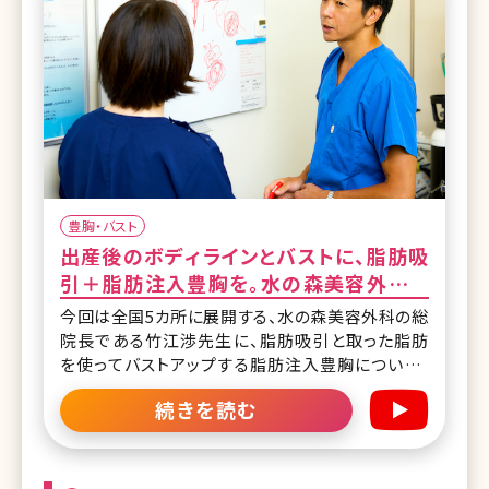
豊胸・バスト
出産後のボディラインとバストに、脂肪吸
引＋脂肪注入豊胸を。水の森美容外科総
院長が徹底解説
今回は全国5カ所に展開する、水の森美容外科の総
院長である竹江渉先生に、脂肪吸引と取った脂肪
を使ってバストアップする脂肪注入豊胸について、
詳しく解説して頂きました。 通常の脂肪吸引のメリ
続きを読む
ット、デメリットはもちろん、産後の女性の多くが直
面するボディラインの悩み、授乳後のバストの萎縮
などのお悩みについてもその解決法を丁寧且つ明
確にお答えいただきました。 目次 ・水の森美容外科