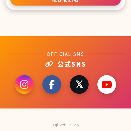
瀬はるか この投稿をInstagramで見る SK-II's Official
Instagram(@skii)がシェアした投稿 「なりたい顔ランキング」で毎回
上位に選ばれている綾瀬さん。 さらに「恋人にしたいランキング」で
は2年連続1位に選ばれるなど、男女ともに人気の高い彼女。 とろん
と垂れた目元が可愛らしく、天然なキャラクターも相まって、みんなか
ら愛される癒し系の女優さんです。 2位石原さとみ この投稿をIns
OFFICIAL SNS
公式SNS
スポンサーリンク