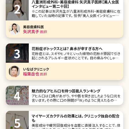
八重洲形成外科・美容皮膚科 矢沢真子医師【美人女医
ね。 第1位綾
インタビュー第二十回】
※この記事は矢沢先生が八重洲形成外科・美容皮膚科に在
籍していた当時の記事です。 恒例「美人女医インタビュー」も
早いもので今回で20回目。今回は東京駅の八重洲口から徒
歩すぐの場所にある八重洲形成外科・美容皮膚科に勤務さ
美容皮膚科医
れている矢沢真子先生です。 もとは形成外科出身で、そこか
矢沢真子
医師
ら美容皮膚科を中心とする
花粉症ボトックスとは? 鼻水が辛すぎる方へ
花粉症とは、スギやヒノキといった植物の花粉が原因で引き
起こされるアレルギー症状のことです。 目の痒みやくしゃみ、
鼻水などの症状が起こるのが特徴で、日常生活に様々な影
響を及ぼします。 今回は花粉症に効くボトックスを中心にさ
いなばクリニック
まざまな治療法を
稲葉岳也
医師
魅力的なアヒル口を持つ芸能人ランキング
アヒル口は口角があがり、やや唇を突き出したような口元を
言います。その際に口の隙間が「W」のように見えたるのがも
っとも良いとされます。 かねてからアヒル口は女性の間で流
行っていましたので、真似したことがある人も多いのではな
いでしょうか。そして意外とうまくできずに撃沈したこと
マイヤーズカクテルの効果とは。クリニック独自の配合
も……。 本来の口の形な
も
美容成分や疲労回復成分を血管に直接注入することで、体