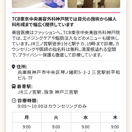
TCB東京中央美容外科神戸院では目元の施術から婦人
科形成まで幅広く提供しています
美容医療はファッションへ。TCB東京中央美容外科神戸院
では、エイジングケアや脂肪注入などのメニューも提供し
ています。JR三ノ宮駅徒歩1分と駅チカ、19時まで診療。カ
ウンセリングや医師の指名料は無料。清潔感溢れる空間
で、プライバシー保護も徹底して診療しています。
住所
兵庫県神戸市中央区琴ノ緒町5-3-2 三宮駅前平和
ビル 7F
最寄駅
JR三ノ宮駅、阪急 神戸三宮駅
診療時間
9:00～10:00はカウンセリングのみ
月
火
水
木
9:00
9:00
9:00
9:00
ー
ー
ー
ー