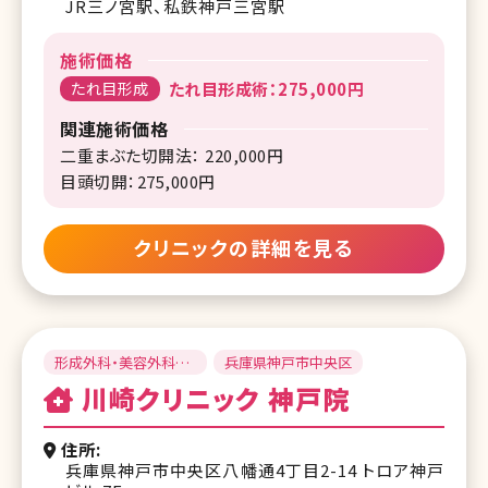
JR三ノ宮駅、私鉄神戸三宮駅
施術価格
たれ目形成
たれ目形成術：275,000円
関連施術価格
二重まぶた切開法： 220,000円
目頭切開：275,000円
クリニックの詳細を見る
形成外科・美容外科・
兵庫県神戸市中央区
審美歯科・ 皮膚科・美
川崎クリニック 神戸院
容皮膚科
住所
兵庫県神戸市中央区八幡通4丁目2-14 トロア神戸