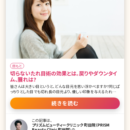
目もと
切らないたれ目術の効果とは。戻りやダウンタイ
ム、腫れは?
皆さんは大きい目というと、どんな目元を思い浮かべますか?同じぱ
っちりとした目でも切れ長の目元より、優しい印象を与えるたれ目の
ほうが男性ウケがいいという意見もあります。確かに、男性に人気の
ある女優やタレントさんでも優しそうなたれ目の人って多いですよ
続きを読む
ね。ここでは愛され系のたれ目を目指す方法と、今人気の「切らない
たれ目」の方法について詳しくお話ししていきます。 【監修医師からの
ワンポイント】たれ目形成は方法・下げる位置（目尻〜真ん中）・下げ
この記事は、
幅によって印象が大きく変わります。シミュレーションの際にドクター
プリズムビューティークリニック 町田院（PRISM
にしっかりと希望の形を伝えましょう。また、クマの原因となる眼窩脂
Beauty Clinic 町田院）
の