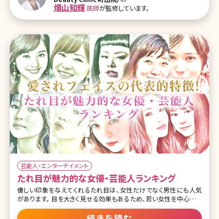
肪を解消しながらたれ目形成できるドクターもいますので相談して
畑山知輝
医師
が監修しています。
みると良いでしょう。 目次 1たれ目になる方法
芸能人・エンターテイメント
たれ目が魅力的な女優・芸能人ランキング
優しい印象を与えてくれるたれ目は、女性だけでなく男性にも人気
があります。 目を大きく見せる効果もあるため、若い女性を中心にた
れ目メイクが流行中。 今回は「たれ目が魅力的な女優・芸能人」ラン
キングトップ10です! たれ目メイクの参考にしてみて下さいね。 1位綾
続きを読む