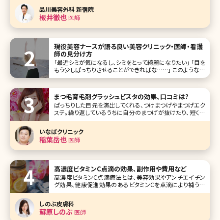
せる爽やかな笑顔と落ち着いた優しい語り口調が印象的で
品川美容外科 新宿院
す。もともとは救急医としての経歴をもち、同期の医師から
板井徹也
医師
の誘いで美容医療に
現役美容ナースが語る良い美容クリニック・医師・看護
師の見分け方
「最近シミが気になるし、シミをとって綺麗になりたい」 「目を
もう少しぱっちりさせることができればな……」 このような美
容に関するお悩みを持った時、「少しでも良くなれば……」と
美容クリニックに通ってみようと思うのではないでしょうか。
そしてネットやSNSでどの美容クリニックに行こうか調べて
まつ毛育毛剤グラッシュビスタの効果、口コミは?
ぱっちりした目元を演出してくれる、つけまつげやまつげエク
ステ。繰り返しているうちに自分のまつげが抜けたり、短くな
ってしまったりする人が多いのではないでしょうか。そんなま
つげのダメージに悩む人から人気が高いのがグラッシュビス
いなばクリニック
タ。グラッ
稲葉岳也
医師
高濃度ビタミンC点滴の効果、副作用や費用など
高濃度ビタミンC点滴療法とは、美容効果やアンチエイチン
グ効果、健康促進効果のあるビタミンCを点滴により補う美
容方法です。ビタミンCは体内で作り出すことができない栄養
素なので、高い濃度の状態で補うと効果があるといわれてい
しのぶ皮膚科
ます。今回は、気になる高濃度
蘇原しのぶ
医師