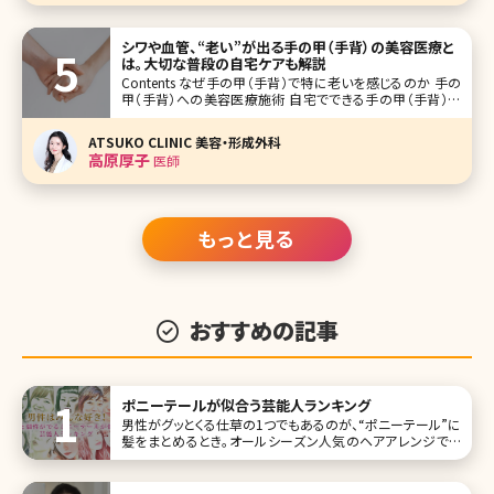
シワや血管、“老い”が出る手の甲（手背）の美容医療と
は。大切な普段の自宅ケアも解説
Contents なぜ手の甲（手背）で特に老いを感じるのか 手の
甲（手背）への美容医療施術 自宅でできる手の甲（手背）の
ケア まとめ よく、芸能人で顔はとても若々しく綺麗なのに、体
のパーツで老いを感じるなんてことありませんか?よく言われ
ATSUKO CLINIC 美容・形成外科
るパーツとしては首と手の甲が挙げられます
高原厚子
医師
もっと見る
おすすめの記事
ポニーテールが似合う芸能人ランキング
男性がグッとくる仕草の1つでもあるのが、“ポニーテール”に
髪をまとめるとき。オールシーズン人気のヘアアレンジでも
あります。 そこで今回は、可愛すぎて真似したくなってしまう
ポニーテールが似合う女性芸能人を一挙にご紹介します。お
気に入りのポニーテールスタイルをぜひ見つけてください