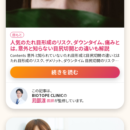
目もと
人気のたれ目形成のリスク、ダウンタイム、痛みと
は。意外と知らない目尻切開との違いも解説
Contents 意外と知られていないたれ目形成と目尻切開の違いとは
たれ目形成のリスク、デメリット、ダウンタイム 目尻切開のリスク、デ
メリット、ダウンタイム たれ目形成と併用すると良い施術 まとめ 【監
修医師からのワンポイント】たれ目形成は当院でもよく行っている手
続きを読む
術ですが、誰にでも似合うわけではありませんし、リスクも伴います。
方法としても糸で縫合するだけの方法、皮膚切開をする方法、目の
裏の粘膜側から切開する方法など様々です。どのような目が似合う
この記事は、
のか医師とよくシミュレーションして決めましょう。また、目尻切開も
BIOTOPE CLINIC
の
人気の高い手術です。目の周りの骨格などを加味して幅を決めてい
苅部淳
医師
が監修しています。
きます。大きく目の横幅を変えたい場合は目尻靭帯移動術を一緒に
やると良い効果がでます。いずれにせよ、よく医師と相談し、最適な方
法を見つけてください。 日本人はその他の