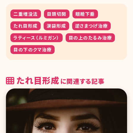
二重埋没法
目頭切開
眼瞼下垂
たれ目形成
涙袋形成
逆さまつげ治療
ラティース（ルミガン）
目の上のたるみ治療
目の下のクマ治療
たれ目形成
に関連する記事