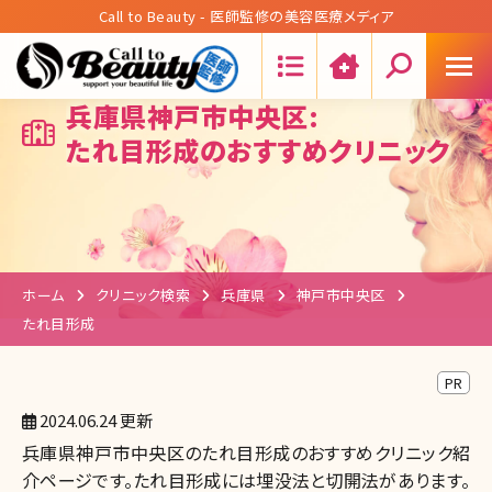
Call to Beauty - 医師監修の美容医療メディア
Search:
兵庫県神戸市中央区:
たれ目形成のおすすめクリニック
ホーム
クリニック検索
兵庫県
神戸市中央区
たれ目形成
PR
2024.06.24 更新
兵庫県神戸市中央区のたれ目形成のおすすめクリニック紹
介ページです。たれ目形成には埋没法と切開法があります。