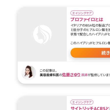
エイジングケア
プロファイロとは
イタリアのIBSA社の製品プロ
と低分子のヒアルロン酸を
状態で配合したハイブリッド
このハイブリッドヒアルロン酸製剤をB
呼ばれる顔、首にある10の
で、細胞が活性化し真皮層の
続
れます。その結果、加齢によ
し、自然なリフトアップ効果が
これまでのヒアルロン酸注入
この記事は、
佐藤さゆり
ボリュームを与えるフィラー
美容皮膚科医
の
医師
が監修していま
た。そのため、注入する箇所
えることが欠点でした。
これに対し、プロファイロの
くなじみ、注入後の炎症やア
特徴があります。肌そのもの
エイジングケア
治療に近い形で注入するため
サイトリッチACRS
れるのがメリットのひとつでし