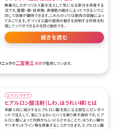
無毒化したボツリヌス菌を注入して気になる部分を改善する
法です。眉間・額・目尻等、表情筋の動きによってできるシワに
対して効果が期待できます。これらのシワは筋肉の収縮によっ
ておこります。ボツリヌス菌の筋肉の動きを抑制する作用を利
用してシワができるのを防ぐ施術です。
また、ボトックス注射は筋肉が肥大している場合はエラに注入
続きを読む
し、物を噛むときに使う咬筋をゆるめることで小顔効果が期待
できます。
二宮幸三
リニック
の
医師
が監修しています。
エイジングケア
ヒアルロン酸注射（しわ、ほうれい線）とは
年齢と共に減少するヒアルロン酸を気になる部位にピンポイ
ントで注入して、肌にうるおいとハリを取り戻す施術です。ヒア
ルロン酸によって内側からふっくらさせることで、ほうれい線や
マリオネットライン等を改善することができます。ヒアルロン酸