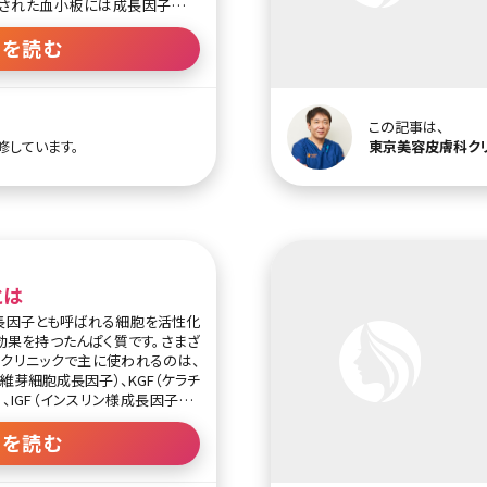
縮された血小板には成長因子が豊
ージを受けた肌をスムーズに回復
きます。また、自分の血液から採取
きを読む
レルギー反応などの心配がない治
PRP血小板療法）のメリットと言え
この記事は、
修しています。
東京美容皮膚科ク
とは
長因子とも呼ばれる細胞を活性化
効果を持つたんぱく質です。さまざ
クリニックで主に使われるのは、
（線維芽細胞成長因子）、KGF（ケラチ
、IGF（インスリン様成長因子）で
もと体内にありますが、年齢ととも
きを読む
みに使用されます。EGFは皮膚の表