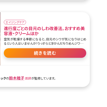
症を持つニキビや赤ら顔の改善や炎症による肌老化の抑制も
期待できるでしょう。
リジュランは顔はもちろん、デコルテや手の甲、首などに注射す
ることもできます。皮膚の薄い目元のこじわや目の下のくま、く
エイジングケア
ぼみの改善にも最適の治療方法です。
進行度ごとの目元のしわ改善法。おすすめ美
容液・クリームほか
空気が乾燥する季節になると、目元のシワが気になりはじめ
るという人はいませんか?うっすらと浮かんだちりめんジワや深
くくっきりと刻まれたしわが気になって、思い切り笑うことがで
きないという方もいるかもしれませんね。でも、目元のしわは初
続きを読む
期段階でケアを始めれば、深いしわになるのを防ぐことも不可
能ではありません。ここで目元のしわを改善するための方法に
ついて、しわの進行具合ごとに詳しく解説していきます。 目次 1.
目元のしわってなぜできるの? 1-1.目元のしわができる原因と
は 1-2.目の疲れやこんな習慣が原因になることも 2.目元のし
鈴木稚子
わを改善する方法 2-1.目元のしわを改善するコスメ 2-2.美容
ニック
の
医師
が監修しています。
外科でのケア 13.まとめ 1.目元のしわってなぜできるの? カラ
スの足跡とも呼ばれる目元のシワ。笑ったときにできる「ハッピ
ーライン」とポジティブにとらえる人もいます