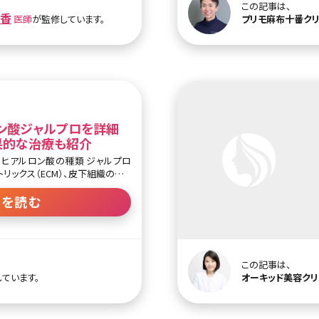
す。それ以外にも毛穴やその他部位
この記事は、
トリッジ（深さ3.0mm）、たるみ
香
医師
が監修しています。
プリモ麻布十番ク
ートリッジ（深さ4.0mm）があり、
できます。
め従来機で痛みが強くてHIFU治
すめです。効果は約3～6か月で、
が生成されきるので、3か月に1度
。
ン酸ジャルプロを詳細
果的な治療も紹介
リックス（ECM）、皮下組織のリガ
似ている施術、組み合わせたい施術
】ジャルプロをはじめとしたECM
きを読む
ておくことは、見た目にハリが出
いう効果はもちろん、レーザーの反
る肌につながったりという効果も
入の刺激自体が細胞がコラーゲン
促進、炎症をおさえる、などの生
この記事は、
、多方面から皮膚のレジュビネー
ています。
オーキッド美容ク
。ジャルプロはご自身の持つポテ
んな治療です。 ヒアルロン
入といえば頬の