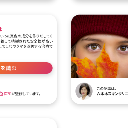
め、継続的な若返り効果も実感で
ん、加齢とともに気になる毛穴を
整えてくれるのもマトリックスIR
は
を高めたい方にも適した治療と言
いった真皮の成分を作りだしてく
培養して精製された安全性が高い
してしわやクマを改善する治療で
一種でたくさんの種類があります
Ⅰ型コラーゲンとⅢ型コラーゲン
きを読む
ているのがⅠ型コラーゲンで、骨や
や潤いなどを保つ働きがあります。
ているのが、Ⅲ型コラーゲンです。
この記事は、
の初期段階で増殖し、Ⅰ型コラー
わ
医師
が監修しています。
六本木スキンクリ
を再生しています。胎児の皮膚や
ることから、ベビーコラーゲンと
力を高めるのに欠かせない要素で
ずつ注射で注入していきます。目