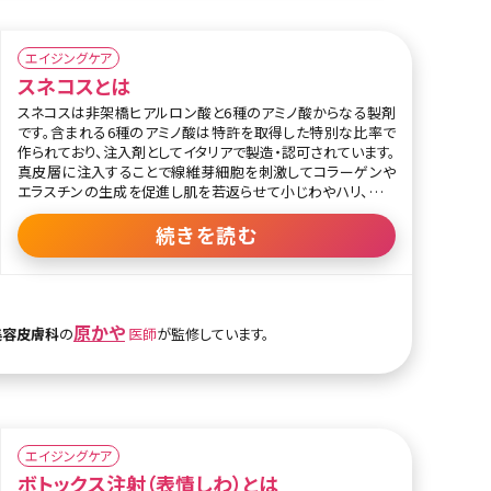
照射していくところからきています。皮膚表層へのダメージがな
いためダウンタイムはありません。術後はメイクをして帰宅可
能です。
エイジングケア
ハイフは、サーマクールやイントラジェンなどのRF（高周波）機
スネコスとは
器と組み合わせて、たるみ改善の相乗効果を狙うこともできま
す。
スネコスは非架橋ヒアルロン酸と6種のアミノ酸からなる製剤
です。含まれる6種のアミノ酸は特許を取得した特別な比率で
作られており、注入剤としてイタリアで製造・認可されています。
真皮層に注入することで線維芽細胞を刺激してコラーゲンや
エラスチンの生成を促進し肌を若返らせて小じわやハリ、たる
み、肌の水分量、難しいとされるクマの改善など幅広い効果を
発揮します。
続きを読む
また、スネコスは非架橋ヒアルロン酸なので、従来のヒアルロ
ン酸におけるアレルギーのリスク、と言われている架橋剤が含
まれていません。また、さらっとした形状であるためヒアルロン
酸注入の最大のリスクである血管閉塞が起こりにくいとされて
原かや
美容皮膚科
の
医師
が監修しています。
います。
従来のヒアルロン酸やボトックスと異なり、何度施術を行って
も不自然な仕上がりになることはなく、肌の土台からたるみや
小じわが改善される治療です。施術は7日から10日ごとに4回を
1クールとして注入を繰り返すことでより効果を実感しやすいと
エイジングケア
いわれていますが、好きなペースで治療を受けることもできま
ボトックス注射（表情しわ）とは
す。