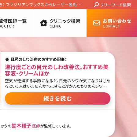
Search:
くわかる画像つきブログ10選!
フリーワード検索
監修医師一覧
クリニック検索
お問い合わせ
DOCTOR
CLINIC
CONTACT
目尻のしわ治療のおすすめ記事：
進行度ごとの目元のしわ改善法。おすすめ美
容液・クリームほか
空気が乾燥する季節になると、目元のシワが気になりはじめ
るという人はいませんか?うっすらと浮かんだちりめんジワや深
くくっきりと刻まれたしわが気になって、思い切り笑うことがで
きないという方もいるかもしれませんね。でも、目元のしわは初
続きを読む
期段階でケアを始めれば、深いしわになるのを防ぐことも不可
能ではありません。ここで目元のしわを改善するための方法に
ついて、しわの進行具合ごとに詳しく解説していきます。 目次 1.
目元のしわってなぜできるの? 1-1.目元のしわができる原因と
は 1-2.目の疲れやこんな習慣が原因になることも 2.目元のし
鈴木稚子
ニック
の
医師
が監修しています。
わを改善する方法 2-1.目元のしわを改善するコスメ 2-2.美容
外科でのケア 13.まとめ 1.目元のしわってなぜできるの? カラ