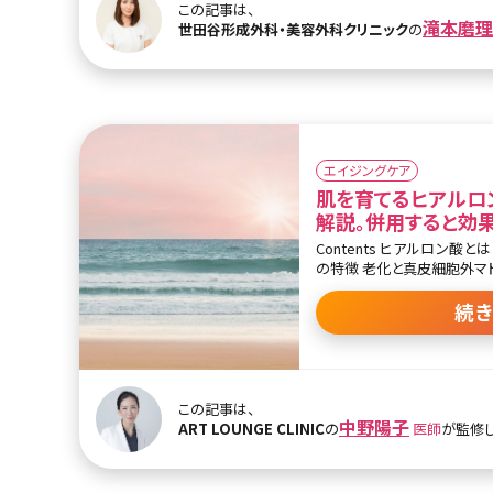
リフトカートリッジがありま
この記事は、
の小じわに効果を発揮するカー
滝本磨理
世田谷形成外科・美容外科クリニック
の
（SMAS）に効果を発揮するカ
悩みに応じて選択することが
また痛みが軽減されているた
療を断念していた方にもおす
施術後約3か月でコラーゲン
の施術が良いとされています
エイジングケア
肌を育てるヒアルロ
解説。併用すると効
Contents ヒアルロン酸とは ヒアルロン酸の種類 ジャルプロ
の特徴 老化と真皮細胞外マト
メントのお話 ジャルプロに
【監修医師からのワンポイント
続
製剤で真皮を日頃からケアし
たり、小じわが改善したりと
応を高めたり、炎症に耐えう
あります。また、針による注
やエラスチンの生成、血流の
この記事は、
中野陽子
理的な応答を引き起こすため
ART LOUNGE CLINIC
の
医師
が監修し
ションを図ることが可能です
ンシャルをほんの少し後押しする、そ
酸とは ヒアルロン酸の注