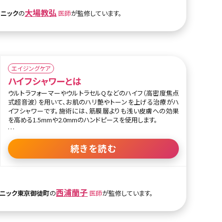
数あるHIFU治療器のなかでも痛みが軽減されている機器で、
大場教弘
リニック
の
医師
が監修しています。
痛みに弱い方でも安心して施術を受けることができます。
また顎下周辺の治療に特化したヘッドの「リニア」は、脂肪溶解
を目的として約58度の熱エネルギーを脂肪部分に照射して溶
解させます。頬から下への施術で、小顔効果・二重顎が改善さ
れます。線状照射により、照射時間が通常の2倍速となるので
施術時間が短く済み、痛みも緩和されます。
エイジングケア
ハイフシャワーとは
ウルトラフォーマーやウルトラセルQなどのハイフ（高密度焦点
式超音波）を用いて、お肌のハリ艶やトーンを上げる治療がハ
イフシャワーです。施術には、筋膜層よりも浅い皮膚への効果
を高める1.5mmや2.0mmのハンドピースを使用します。
超音波による熱エネルギーを皮膚の浅い層（1.5〜2.0mm）に
加えることで、肌内部のコラーゲンが収縮し、即時的な肌のタ
続きを読む
イトニング効果をもたらします。また、熱による刺激から肌が回
復する課程でコラーゲンが再生されるので時間の経過ととも
に肌質改善、毛穴の引き締め、肌がなめらかになるといった効
果も実感できます。
筋膜へ熱を届ける、たるみ改善のハンドピースと併用すること
西浦蘭子
リニック東京御徒町
の
医師
が監修しています。
で、美肌効果と小顔効果を同時に目指すこともできます。
施術名はシャワーを浴びるように軽めの熱をスピーディーに