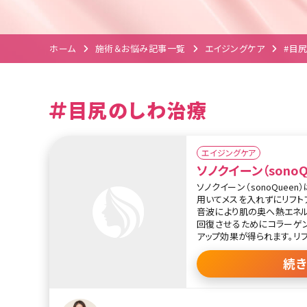
ホーム
施術＆お悩み記事一覧
エイジングケア
#目
目尻のしわ治療
エイジングケア
ソノクイーン（sonoQ
ソノクイーン（sonoQuee
用いてメスを入れずにリフト
音波により肌の奥へ熱エネル
回復させるためにコラーゲン
アップ効果が得られます。リ
が改善したり、照射部位によ
ります。
続
ソノクイーンは従来のHIF
小じわなど皮膚の薄い層（深さ