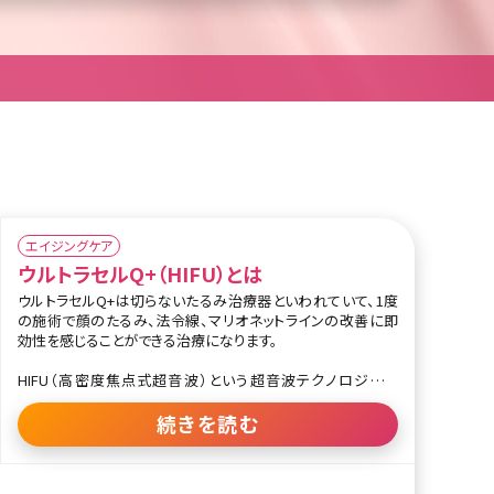
スの足跡とも呼ばれる目元のシワ。笑ったときにできる「ハッピ
ーライン」とポジティブにとらえる人もいます
エイジングケア
ウルトラセルQ+（HIFU）とは
ウルトラセルQ+は切らないたるみ治療器といわれていて、1度
の施術で顔のたるみ、法令線、マリオネットラインの改善に即
効性を感じることができる治療になります。
HIFU（高密度焦点式超音波）という超音波テクノロジーで
SMAS筋膜（表情筋層）に熱エネルギーを加えることでSMAS筋
膜を引き締めます。熱エネルギーを与えることによりコラーゲン
続きを読む
やエラスチンを増生するため長期的に効果を持続させ、術直後
から2～3カ月後に最も効果を感じ、半年～1年間程度持続しま
す。