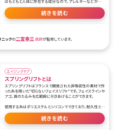
はもともと人体に存在する成分なので、アレルギーなどが起こ
りにくい治療です。
続きを読む
シワのような線だけではなく、面で肌を持ち上げることも可能
です。見た目年齢を上げる深いほうれい線に注入することでし
わを目立たなくさせ、若々しく見せることが出来ます。
使用するヒアルロン酸には濃度や分子の大きさなど、さまざま
な種類があり、シワの深さや顔のパーツによって適切なヒアル
二宮幸三
リニック
の
医師
が監修しています。
ロン酸を選ぶ必要があります。
外科手術不要、ダウンタイムがほとんどなく短時間で若々しい
肌を取り戻すことができ、万が一気に入らないときはヒアルロ
ン酸分解酵素で元に戻せるのも大きなメリットでしょう。プチ整
形のひとつとしてされる人気が高い治療法です。
エイジングケア
スプリングリフトとは
スプリングリフトはフランスで開発された非吸収性の素材で作
った糸を用いた"切らないフェイスリフト"です。フェイスラインや
アゴ、首のたるみを広範囲に引きあげることができます。
使用する糸はポリエステルとシリコンでできており、耐久性と伸
縮性に優れています。切れたりゆるんだりしにくく、筋肉の動き
に合わせて糸が伸び縮みすることから、つっぱり感や見た目の
続きを読む
不自然さがほとんどありません。また、非吸収性なので長期間
リフトアップ効果が持続するというメリットもあります。