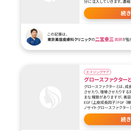
分に注入していきます。濃
富に含まれているためダメ
させ、若返りを図ることがで
続
した成分を使用するので、ア
療方法でもあります。
効果が自然という点もPRP（
この記事は、
るでしょう。
二宮幸三
東京美容皮膚科クリニック
の
医師
が監
エイジングケア
グロースファクター
グロースファクターとは、成
させたり、増殖させたりする
まな種類がありますが、美容
EGF（上皮成長因子）FGF 
ノサイトグロースファクター）
す。いずれの成長因子ももと
に減少してしまいます。
続
EGFとFGFは、主に肌の悩