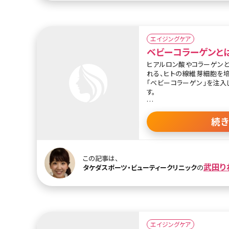
が促されハリがアップするた
きるでしょう。
しわやたるみの改善はもちろ
エイジングケア
目立たなくしてキメ細かい肌に
ベビーコラーゲンと
のメリットです。皮膚の質感
えます。
ヒアルロン酸やコラーゲンと
れる、ヒトの線維芽細胞を
「ベビーコラーゲン」を注入
す。
コラーゲンは、タンパク質の
が、皮膚を構成しているのが
続
です。皮膚や体に多く含まれ
皮膚を形成、肌の弾力、ハリ
このⅠ型コラーゲンと共存し
この記事は、
Ⅲ型コラーゲンは創傷治癒
武田り
タケダスポーツ・ビューティークリニック
の
ゲンに置き換わることで組織
血管壁などに多く存在してい
呼ばれており、肌の再生能
あることが分かっています。
施術では気になる部分に少量
エイジングケア