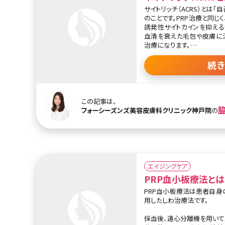
サイトリッチ（ACRS）とは
のことです。PRP治療と同じ
誘発性サイトカインを抑える
血清を衰えた毛包や皮膚に
治療になります。
日本ではまだ導入されて間も
では以前から広く利用されて
続
イジングケアの他にもニキ
果を発揮します。
人の老化（しわ・たるみ）は
この記事は、
しているため引き起こされま
フォーシーズンズ美容皮膚科クリニック神戸院
の
れることで肌トラブルが改善
血液を10㏄ほど採取し専用
ポリマーに血小板が吸着して
多くのサイトカインを放出さ
待ちます。サイトカインは37
エイジングケア
その後、遠心分離機を使用し
PRP血小板療法とは
分のみを取り出し、血清をろ
り出します。そして注射、ダー
PRP血小板療法は患者自身
顔全体や頭皮へ注入をします
用したしわ治療法です。
採血後、遠心分離機を用いて