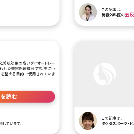
してFGFは真皮層にある線維芽
GFとIGFは、毛髪再生療法に用い
この記事は、
毛髪の主成分）へ、IGFは毛母細胞や
五
。
美容外科医
の
長因子です。
代表的な治療には、注射でEGFや
み、目元のクマなどを改善する肌の
、グロースファクターを頭皮に塗
押し当てて浸透させる毛髪再生治
治療のオプションとして使われるこ
R）と美肌効果の高いダイオードレー
やイオン導入、PRP血小板療法、
わせた美容医療機器です。主に小
治療とグロースファクターを併用
メを整える目的で使用されていま
が可能です。
レーザーはフラクショナル化（細か
同時に高周波を照射して熱を与え
きを読む
て肌の深部にまでエネルギーを届
を抑えながら効率よくたるみやし
。
この記事は、
時の熱によって皮膚上層部のコラー
修しています。
タケダスポーツ・ビ
き締め効果が実感できます。さら
ネルギーによってコラーゲン生成