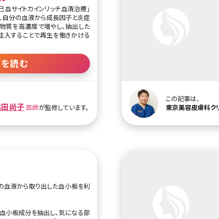
「自己血サイトカインリッチ血清治療」
く、自分の血液から成長因子と炎症
物質を高濃度で増やし、抽出した
注入することで再生を働きかける
ない治療ですが、開発国のドイツ
いるため実績がある治療です。エ
きを読む
ビ治療やアトピー治療などにも効
蓄積された老化細胞が慢性炎症を
この記事は、
す。炎症を抑えるサイトカインをい
脇田尚子
医師
が監修しています。
東京美容皮膚科ク
し、肌質の向上へと導きます。
キットに入れます。専用キット内の
サイトカインを放出させます。より
せるために37度の温度で約3時間
度に保つことで増殖します。
て血球と血清に分離させ、血清成
過して抗炎症性サイトカインを取
マペン、水光注射、メソガンなどで
の血液から取り出した血小板を利
。
血小板成分を抽出し、気になる部