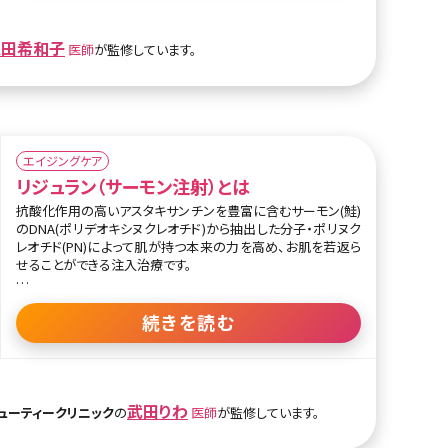
また、糸についたコグ（トゲ部分）はシリコン製で丸みを帯びて
います。皮下の組織を傷つけないので、痛みを感じることなくし
反田希和子
っかり肌をリフトアップしてくれます。
医師
が監修しています。
シリコンとポリエステルは生体適合性が高く、体への影響はあ
りません。医療現場で長年、インプラントの素材として使用され
てきただけに、安全性の高い素材と言えるでしょう。吸収性の糸
を使ったリフトアップの施術で満足できなかった方にもおすす
めです。
エイジングケア
リジュラン（サーモン注射）とは
抗酸化作用の高いアスタキサンチンを豊富に含むサーモン(鮭)
のDNA(ポリデオキシヌクレオチド)から抽出した分子・ポリヌク
レオチド(PN)によって肌が持つ本来の力を高め、お肌を若返ら
せることができる注入治療です。
リジュランはヒアルロン酸注射のように精製物質を充填するこ
となく、肌の細胞がもつ本来の力を高めてハリを向上させま
続きを読む
す。これによってコラーゲンやヒアルロン酸の産出が増え、肌は
内側からふっくらとしてシワやたるみ、毛穴が目立たなくなるの
です。
さらにポリヌクレオチド(PN)には血管新生効果や抗炎症効果
武田りわ
ューティークリニック
の
医師
が監修しています。
もあります。血管が新生され血流が改善すると肌の再生により
よい環境を整えることができます。また、抗炎症効果によって炎