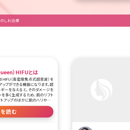
尻のしわ治療
ueen）HIFUとは
n）はHIFU（高密度焦点式超音波）を
アップができる機器になります。超
ギーを与えると、そのダメージを
を多く生成するため、肌のリフト
フトアップのほかに肌のハリやキメ
っては二重あごの改善にもつなが
きを読む
U機では対応しきれなかった目元の
2.0mm）への照射ができるアイ