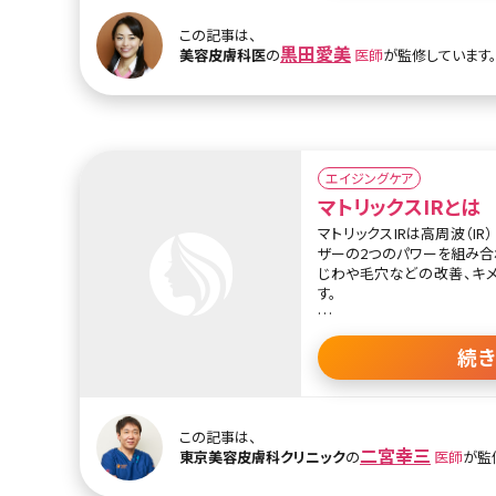
面部分である表皮の細胞に対
細胞に対して働きかけます。K
この記事は、
黒田愛美
られます。KGFはケラチン（
美容皮膚科医
の
医師
が監修しています
毛乳頭へそれぞれ作用する成
グロースファクターを使った
FGFを注入してシワやたる
アンチエイジング治療のほか
布してからダーマスタンプを
エイジングケア
療などがあります。
マトリックスIRとは
また、グロースファクターは
マトリックスIRは高周波（I
ともあります。ダーマローラー
ザーの2つのパワーを組み合
ケミカルピーリングなどの
じわや毛穴などの改善、キ
し、さらに効果を高めること
す。
マトリックスIRのダイオード
い点状）して照射されます。
続
ることで、従来の治療と比べ
けることができるため、痛み
わを改善することが可能です
この記事は、
マトリックスIRでは、照射
二宮幸三
東京美容皮膚科クリニック
の
医師
が監
ゲンが収縮し、術後すぐに引
に皮膚深部に到達した熱エ