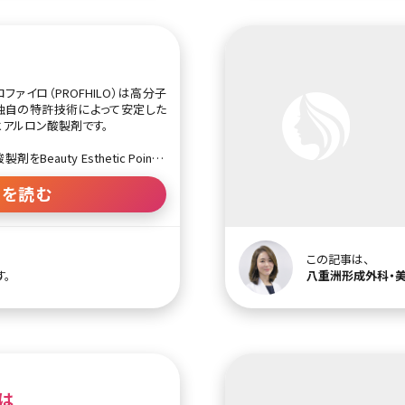
ファイロ（PROFHILO）は高分子
独自の特許技術によって安定した
ヒアルロン酸製剤です。
eauty Esthetic Pointと
箇所にピンポイントで注入すること
コラーゲンやエラスチンが増生さ
きを読む
って低下したツヤと弾力を取り戻
もたらされます。
は主にシワを埋めたり、くぼみに
この記事は、
（充填剤）として使用されてきまし
す。
八重洲形成外科・
や量によっては不自然な印象を与
ヒアルロン酸は低粘度で皮膚によ
レルギー反応を起こしにくいという
を再構築（リモデリング）する再生
、自然なリフトアップ効果が得ら
とは
ょう。