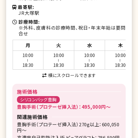
最寄駅
JR大塚駅
診療時間
※外科、皮膚科の診療時間、祝日・年末年始は要問
合せ
月
火
水
木
10:00
10:00
10:00
10:00
ー
ー
ー
ー
18:30
18:30
18:30
18:30
横にスクロールできます
施術価格
シリコンバッグ豊胸
豊胸手術（プロテーゼ挿入法）：495,000円～
関連施術価格
豊胸手術（プロテーゼ挿入法）270g以上：600,050
円～
高濃度自己脂肪注入術 ピュアグラフト：786,500円