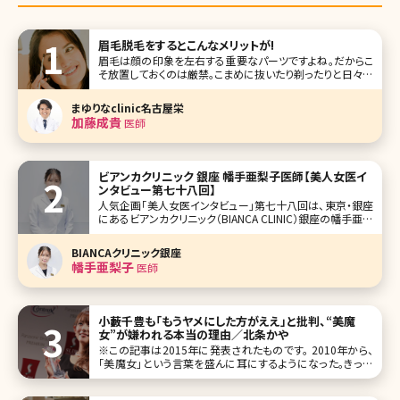
眉毛脱毛をするとこんなメリットが!
眉毛は顔の印象を左右する重要なパーツですよね。だからこ
そ放置しておくのは厳禁。こまめに抜いたり剃ったりと日々の
ケアが必須です。ただケアの重要性は分かっていながらも
「あぁ、なんて手間なんだろう……」「数日前にきれいにしたの
まゆりなclinic名古屋栄
にもうのびてきてる……」「気をつけてやっていたのに失敗し
加藤成貴
医師
ちゃった……」と眉毛の処
ビアンカクリニック 銀座 幡手亜梨子医師【美人女医イ
ンタビュー第七十八回】
人気企画「美人女医インタビュー」第七十八回は、東京・銀座
にあるビアンカクリニック（BIANCA CLINIC）銀座の幡手亜梨
子（はたでありす）先生です。 ビアンカクリニックは銀座・表参
道に展開し、美容外科、美容皮膚科、美容内科から再生医療、
BIANCAクリニック銀座
審美歯科まで包括的に提供。なかでも、広大なフロアとラ
幡手亜梨子
医師
小藪千豊も「もうヤメにした方がええ」と批判、“美魔
女”が嫌われる本当の理由／北条かや
※この記事は2015年に発表されたものです。 2010年から、
「美魔女」という言葉を盛んに耳にするようになった。きっか
けは光文社の美容系ファッション誌『美STORY』（現在は『美
ST』に改題）が開催した、「国民的美魔女コン