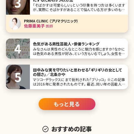
「そばかすは可愛らしい」という印象を持つ方は多くいます
が、実際にそばかすがあることで悩んでいる方が多いのも事
実。「小さい頃はそばかすって言えたけど、大人になったらた
だのシミって思われる」、そんな友達の発言を聞くこともしば
PRIMA CLINIC （プリマクリニック）
しばあります。でも現代の美容医療ならそばかすだってきれ
佐藤亜美子
医師
いに治療することが可能なの
色気がある男性芸能人・俳優ランキング
みなさんは男性のどんなところに魅力を感じますか?なかに
は色気のある男性が好み、という方もいるでしょう。女性を惹
きつける色気を持つのは、外見が良い男性だけではありませ
ん。決してイケメンではないけれど、大人の色気を感じさせる
男性も存在します。色気という魅力は、テレビというスクリー
田中みな実を守りたいと思わせる「ギリギリの女として
ンを通じても伝わってく
の弱さ」／北条かや
マツコ・デラックスにまで批判された「ブリッコ」 ※この記事
は2016年に発表されたものです。 最近、同い年の芸能人や
タレントが気になって仕方ない。特に元TBSアナウンサーの
田中みな実さんは、折にふれてチェックしてしまう。私が新卒
で会
もっと見る
おすすめの記事