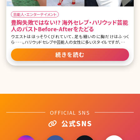
芸能人・エンターテイメント
豊胸失敗ではない!? 海外セレブ・ハリウッド芸能
人のバストBefore-Afterをたどる
ウエストはほっそりくびれていて、足も細いのに胸だけはふっく
ら……。ハリウッドセレブや芸能人の女性に多いスタイルですが、実は
その多くが豊胸手術で美しいバストをキープしていると言われていま
す。しかし、豊胸手術の後にトラブルが起こるのはセレブも一般人も
続きを読む
同じこと。なかにはお金に糸目をつけず、手術を繰り返している人も
いるようです。ここで豊胸手術をしているとウワサのセレブや芸能人の
before-afterをチェックしてみましょう。 目次 1.意外に多い?豊胸し
ているっぽいセレブや芸能人 1-1.小胸から突然豊かなバストになった
タイプ 1-2.もともと大きいバストをキープしているタイプ 2.やりすぎは
禁物!実は失敗も多いセレブの豊胸 2-1.豊胸失敗?大きすぎたり形が
不自然になったりしているケース 2-2.豊胸手術のレベル
OFFICIAL SNS
公式SNS