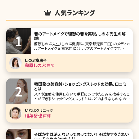
人気ランキング
唇のアートメイクで理想の唇を実現。しのぶ先生の解
説!
蘇原しのぶ先生（しのぶ皮膚科、東京都港区三田）のメディカ
ルアートメイク企画第四弾はリップのアートメイクです。 ふっ
くらとしたセクシーな唇、赤ちゃんのようなくすみのないクリ
アな唇、口角が上がった華やかな唇。あなたの理想はどのよ
しのぶ皮膚科
うな唇ですか?アートメイクによって理想の唇、印象的な唇を
蘇原しのぶ
医師
手に入れませんか
韓国発の美容鍼・ショッピングスレッドの効果、口コミ
とは
メスや注射を使用しないで手軽にシワやたるみを改善するこ
とができるショッピングスレッドとは、どのようなものなので
しょうか？気になるメリットやデメリット、治療方法を紹介しま
す。ショッピングスレッドを検討するさいに参考にしてみてく
いなばクリニック
ださいね。 目次
稲葉岳也
医師
そばかすは消えないって思ってない? そばかすをきれい
にするための3つの方法