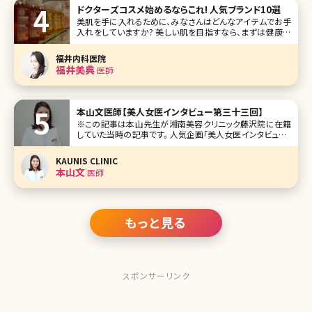
ドクターズコスメ始めるならこれ! 人気ブランド10選
美肌を手に入れるために、みなさんはどんなアイテムでお手
入れをしていますか? 美しい肌を目指すなら、まずは健康な
肌を目指すのが近道。そんなときにトライしてみたいのがド
クターズコスメです。 ドクターズコスメとは皮膚科医などの
福井内科医院
医師や医療機関が開発または、監修しているコス
福井美典
医師
本山文医師【美人女医インタビュー第三十三回】
※この記事は本山先生が湘南美容クリニック藤沢院に在籍
していた当時の記事です。 人気企画「美人女医インタビュー」
第三十三回は湘南美容クリニック藤沢院の本山文（もとやま
ふみ）先生です。 学生時代は美容に興味がなく、ガリ勉で、「メ
KAUNIS CLINIC
ガネをとると美人」系だったのが、医学生時代にさなぎから
本山文
医師
蝶に脱皮し、
もっと見る
スポンサーリンク