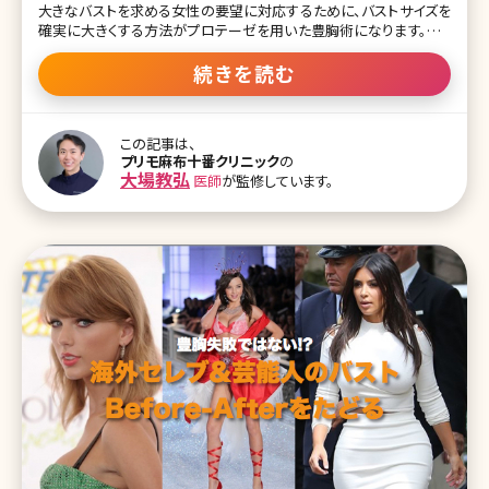
大きなバストを求める女性の要望に対応するために、バストサイズを
確実に大きくする方法がプロテーゼを用いた豊胸術になります。ここ
ではプロテーゼを用いた豊胸手術を中心に解剖から、リスク、ダウン
タイムまで分かりやすく解説します。 豊胸術・プロテーゼ挿入位置は
続きを読む
こうして決める ご自分のバストがどのようになっているか、想像した
ことはありますか?皆さまのバストは、下のイラストの様に筋肉組織、
乳腺組織、皮膚および皮下脂肪から構成されています。 体質や体格、
この記事は、
希望する豊胸手術によって、どこに何を入れるかが異なり、当然なが
プリモ麻布十番クリニック
の
らダウンタイムなどにも影響してきます。プロテーゼの場合ですと、代
大場教弘
医師
が監修しています。
表的な挿入位置は乳腺の下層、大胸筋表面にある筋膜の下層、大胸
筋の下層の3種類です。 この3種類の中で感染、拘縮といったリスクが
相対的に高