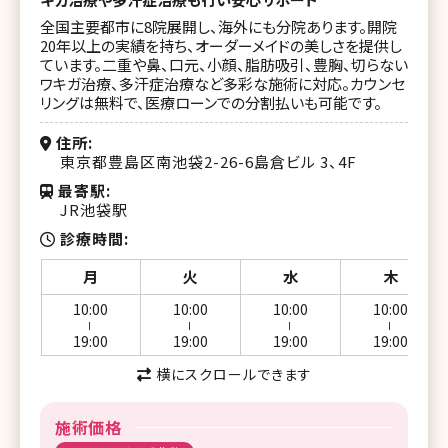
全国主要都市に8院展開し、海外にも分院あります。開院
20年以上の実績を持ち、オーダーメイドの美しさを提供し
ています。二重や鼻、口元、小顔、脂肪吸引、豊胸、切らない
ワキガ治療、多汗症治療など多彩な施術に対応。カウンセ
リングは無料で、医療ローンでの分割払いも可能です。
住所
東京都豊島区南池袋2-26-6島倉ビル 3、4F
最寄駅
JR池袋駅
診療時間
月
火
水
木
10:00
10:00
10:00
10:00
ー
ー
ー
ー
19:00
19:00
19:00
19:00
横にスクロールできます
施術価格