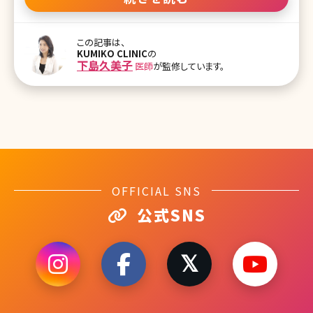
の下島久美子院長先生と鈴木るり子先生に最新の痩身治療につい
て語って頂きました。 内科出身の医師ならではの洞察を生かした痩
身のお話はダイエットに興味がある女性だけではなく男性にも目か
この記事は、
ら鱗な情報が満載です。読むだけで痩せるかも!? 基本はダウンタイム
KUMIKO CLINIC
の
がない治療にシフトしています、どの医療の分野でもそうだと思いま
下島久美子
医師
が監修しています。
す ー最近の美容痩身治療の動向やトレンドなど、先生方が感じられ
ていることをお聞かせください。 はい。最近の動きとして、クリニック
で導入が進みつつあるGLP-1という治療法は比較的新しい痩身治療
になると思い
OFFICIAL SNS
公式SNS