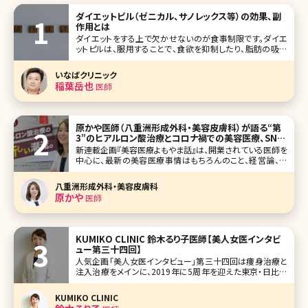
ダイエットピル（ゼニカル、サノレックス等）の効果、副
作用とは
ダイエットをする上で欠かせないのが食事制限です。ダイエ
ットピルは、服用することで、食欲を抑制したり、脂肪の吸収
を抑えることができ、痩せる体を作ることができるダイエット
方法です。今回は、ダイエットピルの種類やメリット、デメリット
いなばクリニック
を紹介します。 目次 1.ダイエットピルとは 2.ダイエットピル
稲葉岳也
医師
原かや医師（八重洲形成外科・美容皮膚科）が語る“第
3”のヒアルロン酸治療とコロナ禍での美容医療、SNS
論など
新連載企画『美容医療よもやま話』は、開業されている医師を
中心に、最新の美容医療事情はもちろんのこと、経営論、医
師論、SNS論、美容論など、メディアなどでもあまり話す機会
のない視点のインタビューにしています。激変する美容医療
八重洲形成外科・美容皮膚科
業界で、普段どんなことを考えて診療しているのか、患者側
原かや
医師
からの視点ではなかなか
KUMIKO CLINIC 鈴木るり子医師【美人女医インタビ
ュー第三十四回】
人気企画「美人女医インタビュー」第三十四回は痩身治療と
注入治療をメインに、2019年に5周年を迎えた東京・日比谷
のKUMIKO CLINICの鈴木るり子（すずきるりこ）先生です。 優
しい口調と柔らかな雰囲気が印象的で、内科医10年の経験
KUMIKO CLINIC
から、美容へ移り、痩身治療については内科医の経験がある