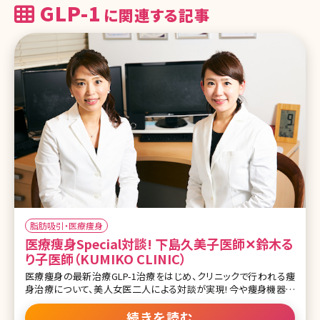
GLP-1
に関連する記事
脂肪吸引・医療痩身
医療痩身Special対談! 下島久美子医師✕鈴木る
り子医師（KUMIKO CLINIC）
医療痩身の最新治療GLP-1治療をはじめ、クリニックで行われる痩
身治療について、美人女医二人による対談が実現! 今や痩身機器治
療の要となるクールスカルプティングをいち早く取り入れ、痩身治療
全般に造詣が深い、東京都千代田区有楽町にあるKUMIKO CLINIC
続きを読む