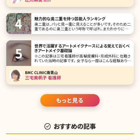
魅力的な奥二重を持つ芸能人ランキング
奥二重は、パッと見一重に見えることが多いです。そのため二
重であるのに奥二重という呼称で呼ばれ、またわかりにくい
がゆえに一重と一緒くたにされることも。 二重などのパッチ
リ目志向も強い現代の日本人女性ですが、実は奥二重だっ
てとても奥深い魅力を持つんです!二重よりもアイメイクの印
世界で活躍するアートメイクナースによる覚えておくべ
象が強まったり、奥二重
きアートメイク基礎論
※この記事は三宅看護師が高輪皮膚科・形成外科に在籍さ
れていた当時の記事です。 女子なら一度はこんな経験ありま
せんか? 眉の形が決まらない、左右の形が揃わない。直して
いるうちにドンドン濃くなり、やがて学校や会社に遅れそうに
BMC CLINIC南青山
なる。休日の急な来客。ノーメイクでコンビニへ、そんな時に
三宅美帆子 看護師
限って人に会う。
もっと見る
おすすめの記事