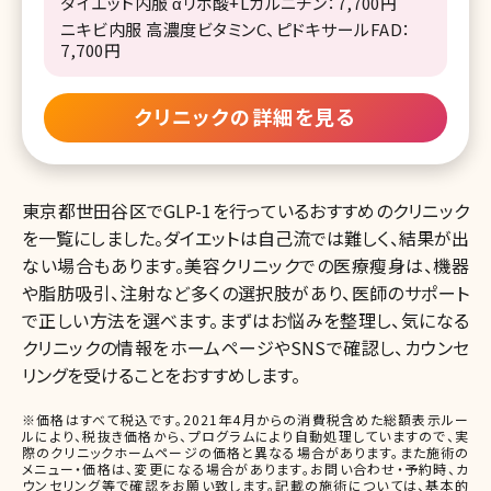
ダイエット内服 αリポ酸+Lカルニチン：7,700円
ニキビ内服 高濃度ビタミンC、ピドキサールFAD：
7,700円
クリニックの詳細を見る
東京都世田谷区でGLP-1を行っているおすすめのクリニック
を一覧にしました。ダイエットは自己流では難しく、結果が出
ない場合もあります。美容クリニックでの医療瘦身は、機器
や脂肪吸引、注射など多くの選択肢があり、医師のサポート
で正しい方法を選べます。まずはお悩みを整理し、気になる
クリニックの情報をホームページやSNSで確認し、カウンセ
リングを受けることをおすすめします。
※価格はすべて税込です。2021年4月からの消費税含めた総額表示ルー
ルにより、税抜き価格から、プログラムにより自動処理していますので、実
際のクリニックホームページの価格と異なる場合があります。また施術の
メニュー・価格は、変更になる場合があります。お問い合わせ・予約時、カ
ウンセリング等で確認をお願い致します。記載の施術については、基本的