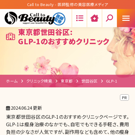
Call to Beauty - 医師監修の美容医療メディア
Search:
東京都世田谷区:
GLP-1のおすすめクリニック
ホーム
クリニック検索
東京都
世田谷区
GLP-1
PR
2024.06.24 更新
東京都世田谷区のGLP-1のおすすめクリニックページです。
GLP-1は瘦身治療のなかでも、自宅でもできる手軽さ、費用
負担の少なさが人気ですが、副作用なども含めて、他の瘦身