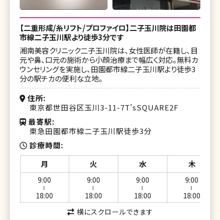
【二重形成/糸リフト/プロファイロ】二子玉川院は田園都
市線二子玉川駅より徒歩3分です
湘南美容クリニック二子玉川院は、女性医師が在籍し、目
元や鼻、口元の施術から小顔治療まで幅広く対応。無料カ
ウンセリングを実施し、田園都市線二子玉川駅より徒歩3
分の駅チカの便利な立地。
住所
東京都世田谷区玉川3-11-7T'sSQUARE2F
最寄駅
東急田園都市線二子玉川駅徒歩3分
診療時間
月
火
水
木
9:00
9:00
9:00
9:00
ー
ー
ー
ー
18:00
18:00
18:00
18:00
横にスクロールできます