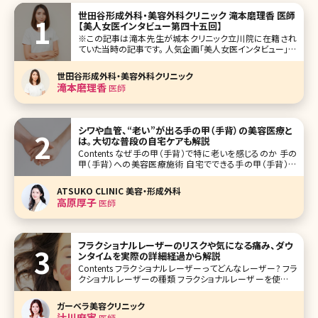
世田谷形成外科・美容外科クリニック 滝本磨理香 医師
【美人女医インタビュー第四十五回】
※この記事は滝本先生が城本クリニック立川院に在籍され
ていた当時の記事です。 人気企画「美人女医インタビュー」第
四十五回は、全国25院を展開、30年以上の歴史がある城本
クリニック立川院の滝本磨理香（たきもとまりか）先生です。
世田谷形成外科・美容外科クリニック
医師として目指しているのは「患者さんに寄り添う医師」。そ
滝本磨理香
医師
の理由は
シワや血管、“老い”が出る手の甲（手背）の美容医療と
は。大切な普段の自宅ケアも解説
Contents なぜ手の甲（手背）で特に老いを感じるのか 手の
甲（手背）への美容医療施術 自宅でできる手の甲（手背）の
ケア まとめ よく、芸能人で顔はとても若々しく綺麗なのに、体
のパーツで老いを感じるなんてことありませんか?よく言われ
ATSUKO CLINIC 美容・形成外科
るパーツとしては首と手の甲が挙げられます
高原厚子
医師
フラクショナルレーザーのリスクや気になる痛み、ダウ
ンタイムを実際の詳細経過から解説
Contents フラクショナルレーザーってどんなレーザー? フラ
クショナルレーザーの種類 フラクショナルレーザーを使用す
る治療 ニキビ跡、傷跡の治療とフラクショナルレーザー フラ
クショナルレーザーのリスク フラクショナルレーザーの治療
ガーベラ美容クリニック
中の痛み フラクショナルレーザーのダウンタイム
辻川麻実
医師