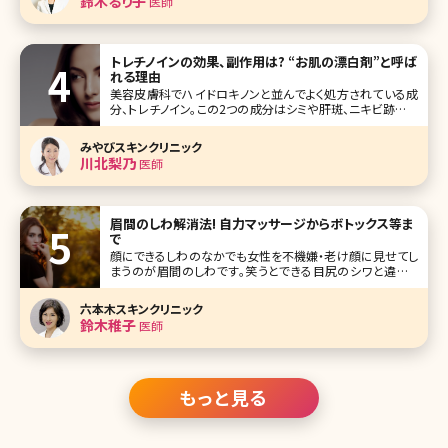
鈴木るり子
医師
か
トレチノインの効果、副作用は? “お肌の漂白剤”と呼ば
れる理由
美容皮膚科でハイドロキノンと並んでよく処方されている成
分、トレチノイン。この2つの成分はシミや肝斑、ニキビ跡など
の治療で処方されることが多い組み合わせです。ハイドロキ
ノンは「肌の漂白剤」とも呼ばれるほど美白効果が高い成分
みやびスキンクリニック
として有名ですが、トレチノインがどのようなはたらきをする
川北梨乃
医師
か詳しくご存知でしょうか
眉間のしわ解消法! 自力マッサージからボトックス等ま
で
顔にできるしわのなかでも女性を不機嫌・老け顔に見せてし
まうのが眉間のしわです。笑うとできる目尻のシワと違って
眉間のしわは「いつも怒っている人」というネガティブな印象
を与えてしまい、ハッピーなできごとも遠ざかってしまうかも
六本木スキンクリニック
しれません。では眉間のしわを解消・予防するにはどうしたら
鈴木稚子
医師
いいのでしょうか。 目
もっと見る