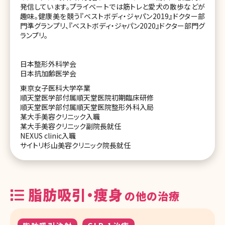
発信しています。プライベートでは筋トレと愛犬の散歩などが
趣味。健康美を競う『ベストボディ・ジャパン2019』ドクター部
門準グランプリ、『ベストボディ・ジャパン2020』ドクター部門グ
ランプリ。
日本整形外科学会
日本抗加齢医学会
東京女子医科大学卒業
順天堂医学部付属順天堂医院初期臨床研修
順天堂医学部付属順天堂医院整形外科入局
某大手美容クリニック入職
某大手美容クリニック副院長就任
NEXUS clinic入職
サイトリ杉山美容クリニック院⻑就任
脂肪吸引・痩身
の他の治療