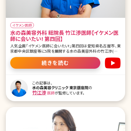
イケメン医師
水の森美容外科 総院長 竹江渉医師【イケメン医
師に会いたい! 第四回】
人気企画「イケメン医師に会いたい!」第四回は愛知県名古屋市、東
京都中央区銀座等に5院を展開する水の森美容外科の竹江渉(たけ
え わたる)総院長です。 脂肪吸引をはじめとして、美容外科における
施術のほとんどを提供し、水の森美容外科の総院長として、各地のク
続きを読む
リニックで施術をされています。 インタビューの印象は最後まで“スト
イック”。ご自分のクリニックの行末だけでなく、業界全体のことまで
考えて日々診療されている様子が伝わってきました。爽やかな外見
の中に秘めたメラメラ燃える気持ちが! 医師としての仕事を確立し、
この記事は、
水の森美容クリニック 東京銀座院
の
いつの日か独立して、故郷に病院を建てたいと思っていました ー医
竹江渉
医師
が監修しています。
師を志した理由を教えてください。 竹江先生（以下T）：父が北海道北
見市で医師をしていて、自然となるものだと思っていました。ただ、最
初から美容外科に行こうと決めていたわけではありません。大学入
学前に父をなくし、経営