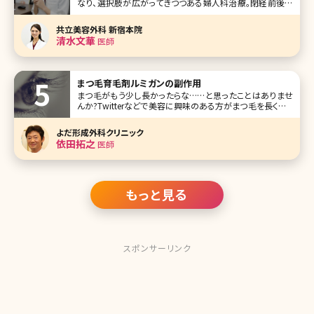
なり、選択肢が広がってきつつある婦人科治療。閉経前後の
女性、産後の女性、ホルモンバランスを崩した若い女性のデリ
ケートゾーンの悩みを解消するレーザー治療機の「フェムタ
共立美容外科 新宿本院
ッチ」について、U CLINIC SHINJUKU（ユークリニック新宿）の
清水文華
医師
日原文華
まつ毛育毛剤ルミガンの副作用
まつ毛がもう少し長かったらな……と思ったことはありませ
んか?Twitterなどで美容に興味のある方がまつ毛を長くした
いというツイートを見かけることも多いですが、そこでおすす
めされているのがまつ毛育毛に効果があると言われている
よだ形成外科クリニック
ルミガン。2014年にはついに日本でも「グラッシュビスタ」の
依田拓之
医師
名で、まつ毛貧
もっと見る
スポンサーリンク