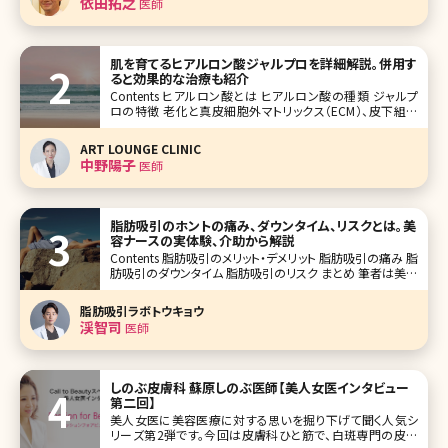
依田拓之
医師
覚えておきたいことについて詳し
肌を育てるヒアルロン酸ジャルプロを詳細解説。併用す
ると効果的な治療も紹介
Contents ヒアルロン酸とは ヒアルロン酸の種類 ジャルプ
ロの特徴 老化と真皮細胞外マトリックス（ECM）、皮下組織
のリガメントのお話 ジャルプロに似ている施術、組み合わせ
たい施術 【監修医師からのワンポイント】ジャルプロをはじ
ART LOUNGE CLINIC
めとしたECM製剤で真皮を日頃からケアして
中野陽子
医師
脂肪吸引のホントの痛み、ダウンタイム、リスクとは。美
容ナースの実体験、介助から解説
Contents 脂肪吸引のメリット・デメリット 脂肪吸引の痛み 脂
肪吸引のダウンタイム 脂肪吸引のリスク まとめ 筆者は美容
クリニックに勤務してから、様々な美容医療による治療を行
ってきました。肌のコンプレックスが大きかったため、美容皮
脂肪吸引ラボトウキョウ
膚治療やスキンケ
渓智司
医師
しのぶ皮膚科 蘇原しのぶ医師【美人女医インタビュー
第二回】
美人女医に美容医療に対する思いを掘り下げて聞く人気シ
リーズ第2弾です。今回は皮膚科ひと筋で、白斑専門の皮膚