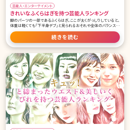
芸能人・エンターテイメント
きれいなふくらはぎを持つ芸能人ランキング
脚のパーツの一部であるふくらはぎ。ここが太くがっしりしていると、
体重は軽くても「下半身デブ」と見られるおそれや全体のバランスが
なんとなく悪くなってしまいます。その他にも、ふくらはぎといえば浮
腫みやすい部分でもあるので、美脚を目指す方ならいつも気にしてい
続きを読む
たいところです。 今回は美しく細いだけではなく、脚全体に対するふく
らはぎのバランスが良い女性芸能人をランキングでご紹介していきま
す! 第1位井川遥 この投稿をInstagramで見る 井川 遥
(@loin.official)がシェアした投稿 30代になってから、さらに美しさに
磨きがかかった女優井川遥さん。 そこはかとない色気が漂う美人顔
はもちろん、その細いふくらはぎもまさに理想的! 若い頃はむしろぽっ
ちゃりボディなイメージが強かった井川遥さんですが、年を取っても
進化を続けているよ