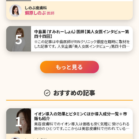
科の副院長を経て、東京港区三田（東京メトロ南北線、都営
三田線白金高輪駅）で皮膚科・美容皮膚科を開業されたしの
しのぶ皮膚科
ぶ皮膚科院長の皮膚科医、蘇原しのぶ先生です。 女性の「美」
蘇原しのぶ
医師
に貢献したいという熱い気持
中島菓（すみれーしょん）医師【美人女医インタビュー第
四十四回】
※この記事は中島医師がRINクリニック銀座在籍時に取材を
した記事です。 人気企画「美人女医インタビュー」第四十四回
は、中島菓（すみれーしょん）先生です。 美容皮膚科専門でフ
リーランス医師としRINクリニック銀座など複数クリニックに
勤務しながら、YouTubeでは唯一無二のキャラクターを生か
し美容
もっと見る
おすすめの記事
イオン導入の効果とビタミンCほか導入成分一覧＋市
販も紹介
美容皮膚科でのイオン導入は価格も安く気軽に受けられる
施術のひとつです。ここからは美容皮膚科で行われている最
新のイオン導入の施術について詳しく説明していきます。 2-
1.美容皮膚科のイオン導入は何が違うの? ■マシンの性能