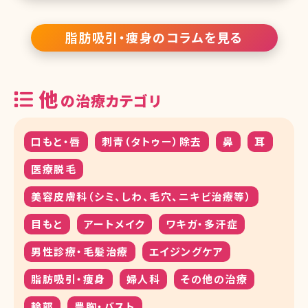
から常々言われ育ちました。そういった考えと周囲の環境も手伝って
自然に医師の道を目指しまし
脂肪吸引・痩身のコラムを見る
他
の治療カテゴリ
口もと・唇
刺青（タトゥー）除去
鼻
耳
医療脱毛
美容皮膚科（シミ、しわ、毛穴、ニキビ治療等）
目もと
アートメイク
ワキガ・多汗症
男性診療・毛髪治療
エイジングケア
脂肪吸引・痩身
婦人科
その他の治療
輪郭
豊胸・バスト