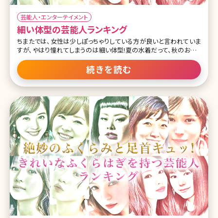
芸能人・エンターテイメント
細い体型の芸能人ランキング
ちまたでは、女性は少しぽっちゃりしている方が良いと言われていま
すが、やはり憧れてしまうのは細い体型!夏の水着だって、秋のおしゃ
れだって、春の彩りだって、冬のコートだって、着るだけでかっこよく決
まり、選べるファッションの種類も豊富です♪ 基本的に見られる職業
続きを読む
である、モデル・女優・タレントなどの女性芸能人は、細い人が多いで
すね。今回は、そのなかでも抜群に細身な芸能人をランキング形式
でご紹介していきます。 第1位桐谷美玲 この投稿をInstagramで見る
桐谷美玲(@mirei_kiritani_)がシェアした投稿 モデルや女優として活
躍する桐谷美玲さんは、細い芸能人という話題の時に、いつも名前が
真っ先に上がります。一般人とは、骨格から何から違いすぎるというこ
とを思わせてくれる、まさに細身の芸能人No.1です。一時のプロフィ
ー