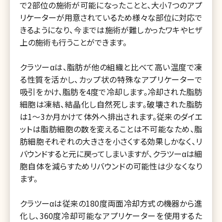
で2部位の施術が可能になったことと、大小7つのアプ
リケーターが用意されているため様々な部位に対応で
きるようになり、今までは施術が難しかったワキやヒザ
上の施術も行うことができます。
クラツーαは、脂肪が他の組織と比べて高い温度で凍
る性質を活かし、カップ状の特殊なアプリケーターで
吸引をかけ、脂肪を4度で冷却します。冷却された脂肪
細胞は凍結、結晶化し自然死します。破壊された脂肪
は1～3か月かけて体外へ排出されます。従来のダイエ
ットは脂肪細胞の数を変えることは不可能なため、脂
肪細胞それぞれの大きさを小さくする効果しかなく、リ
バウンドすると元に戻ってしまいますが、クラツーαは細
胞自体を減らすためリバウンドの可能性は少なくなり
ます。
クラツーαは従来の180度両面冷却方式の機器から進
化し、360度冷却可能なアプリケーターを使用するた