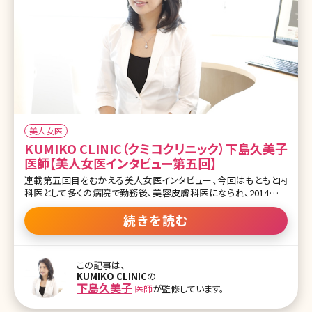
美人女医
KUMIKO CLINIC（クミコクリニック）下島久美子
医師【美人女医インタビュー第五回】
連載第五回目をむかえる美人女医インタビュー、今回はもともと内
科医として多くの病院で勤務後、美容皮膚科医になられ、2014年に
東京・日比谷に美容皮膚科・医療痩身をメインとするKUMIKO
CLINIC（クミコクリニック）を開設された、院長の下島久美子先生で
続きを読む
す。 美容皮膚科に携わろうと思った想い、医療として美を提供する側
としてのこだわりをじっくり聞いてきました。 もっと身近に美容医療を
普及させていく一旦を担えたらなと思い転科しました ー最初に、医師
この記事は、
になろうと思った理由を教えてください 下島先生（以下S）：祖父も父
KUMIKO CLINIC
の
も医師でその影響は大きかったと思います。だからといって親から、医
下島久美子
医師
が監修しています。
師になるように言われたことは一度もありませんでしたが、これから
は女性も自立する時代だから何か資格をとるようにというのは両親