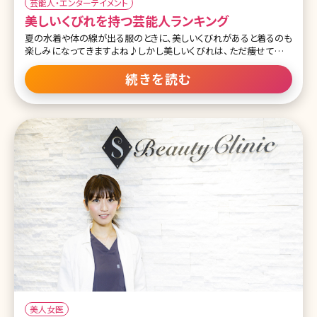
芸能人・エンターテイメント
美しいくびれを持つ芸能人ランキング
夏の水着や体の線が出る服のときに、美しいくびれがあると着るのも
楽しみになってきますよね♪しかし美しいくびれは、ただ痩せてるだ
けではダメという難しいものでもあります……。 だからこそ、きれい
な芸能人たちでも美しいくびれを持つ人たちは、本当に美意識が高
続きを読む
いと言えるのではないでしょうか。今回はほどよく肉感もあり、かつキ
ュッと引き締まった美しいくびれを持つ女性芸能人たちをご紹介しま
す。 第1位石原さとみ 授賞式直後のさとみちゃんをパチリ📷❇️の１枚
😄オトナなドレスがお似合いです✨✨#アンナチュラル #石原さとみ #
東京ドラマアウォード2018 pic.twitter.com/9aVB2gGccW— アンナ
チュラル【ＴＢＳドラマ公式】 (@unnatural_tbs) Octo
美人女医