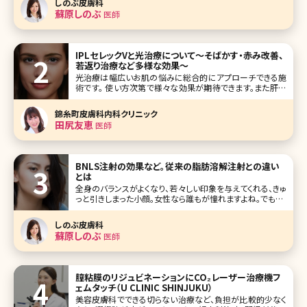
しのぶ皮膚科
が高い イ
蘇原しのぶ
医師
IPLセレックVと光治療について〜そばかす・赤み改善、
若返り治療など多様な効果〜
光治療は幅広いお肌の悩みに総合的にアプローチできる施
術です。 使い方次第で様々な効果が期待できます。また肝斑
がある方は不用意に施術すると悪化するリスクもあります。
光治療とはどんなものか、効果や受けない方がいい場合、セ
錦糸町皮膚科内科クリニック
レックVという光治療機にフォーカスして説明しています。ど
田尻友恵
医師
んな治療か気になる方は是非
BNLS注射の効果など。従来の脂肪溶解注射との違い
とは
全身のバランスがよくなり、若々しい印象を与えてくれる、きゅ
っと引きしまった小顔。女性なら誰もが憧れますよね。でも、リ
ンパマッサージやむくみ予防のケアを続けているのに、なか
なか顔が痩せないという方も多いのではないでしょうか。中
しのぶ皮膚科
には「痩せているけれど、顔には脂肪がついている」という方
蘇原しのぶ
医師
もいるかもしれません
膣粘膜のリジュビネーションにCO₂レーザー治療機フ
ェムタッチ（U CLINIC SHINJUKU）
美容皮膚科でできる切らない治療など、負担が比較的少なく