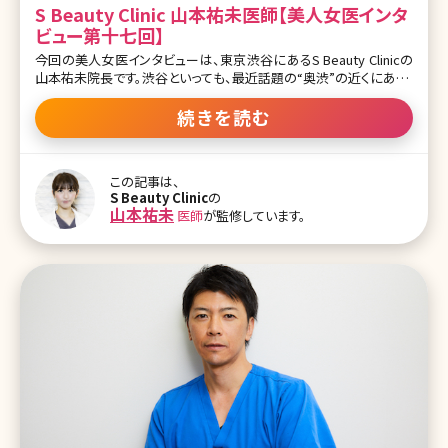
S Beauty Clinic 山本祐未医師【美人女医インタ
ビュー第十七回】
今回の美人女医インタビューは、東京渋谷にあるS Beauty Clinicの
山本祐未院長です。渋谷といっても、最近話題の“奥渋”の近くにあり、
高級住宅街の主婦の方から、アパレルの店員さんまでさまざまな患
者さんから頼りにされています。 医療痩身とアンチエイジング治療の
続きを読む
二本柱のこと、なぜ大手美容外科の院長をやめてまで開業されたの
か、じっくり話してもらいました。 小説に出てくるハンチントン舞踏病
という難病の治療に携わりたいと思ったのが、医師を目指したきっか
この記事は、
けです ーまず、お医者さんを志した理由を教えていただけますでしょ
S Beauty Clinic
の
うか。 山本先生（以下Y）：人の「生老病死」、生きる、老いる、病、死ぬ
山本祐未
医師
が監修しています。
ということですけども、「生老病死」に携わりたいなと思ったのがきっ
かけです。 ー医師はそれに一番深く関われる仕事だということでです
か? Y：そうです。世の中で役に立つ仕事はいろいろあると思います
が、