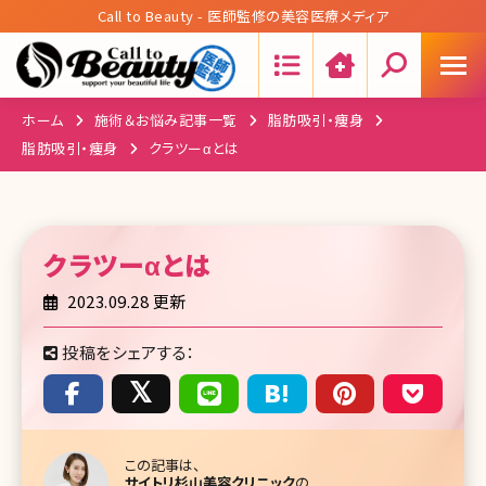
Call to Beauty - 医師監修の美容医療メディア
Search:
ホーム
施術＆お悩み記事一覧
脂肪吸引・痩身
脂肪吸引・痩身
クラツーαとは
クラツーα
とは
2023.09.28 更新
投稿をシェアする：
この記事は、
サイトリ杉山美容クリニック
の