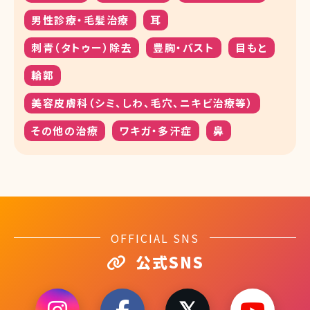
男性診療・毛髪治療
耳
刺青（タトゥー）除去
豊胸・バスト
目もと
輪郭
美容皮膚科（シミ、しわ、毛穴、ニキビ治療等）
その他の治療
ワキガ・多汗症
鼻
OFFICIAL SNS
公式SNS