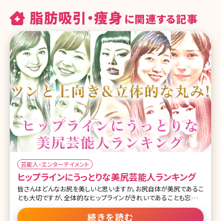
脂肪吸引・痩身
に関連する記事
芸能人・エンターテイメント
ヒップラインにうっとりな美尻芸能人ランキング
皆さんはどんなお尻を美しいと思いますか。お尻自体が美尻であるこ
とも大切ですが、全体的なヒップラインがきれいであることも忘れて
はいけないポイント。 日本人の尻回りは欧米の人と比べ、骨盤の位
置がやや後ろで、筋肉の発達度が弱いため、垂れやすくぺったんこな
続きを読む