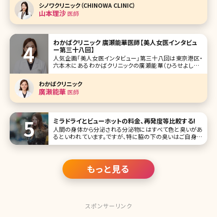
長が開業。美容皮膚科から美容外科まで幅広い施術を提供
シノワクリニック（CHINOWA CLINIC）
し、全国から多くの患者さんが訪れています。 特に山本先生
山本理沙
医師
わかばクリニック 廣瀬能華医師【美人女医インタビュ
ー第三十八回】
人気企画「美人女医インタビュー」第三十八回は東京港区・
六本木にあるわかばクリニックの廣瀬能華（ひろせよしか）
医師です。 研修後、3年間救急医療の現場を経験をし、救急
学会では優秀な医師におくられる『WADA AWARD』を受賞。
わかばクリニック
分子整合栄養医学に精通し、内面からの美容を重視していま
廣瀬能華
医師
す。 美容医
ミラドライとビューホットの料金、再発度等比較する!
人間の身体から分泌される分泌物にはすべて色と臭いがあ
るといわれています。ですが、特に脇の下の臭いはご自身だ
けではなく、他人に不快感を与えてしまうことも少なくありま
せん。 脇の下の臭い、それは皮下のアポクリン汗腺とエクリ
ン汗腺から分泌される汗が原因となっていますが、実は、汗
には水分だけではなく、
もっと見る
スポンサーリンク