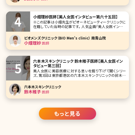
た。それではどうぞ!
小畑理紗医師【美人女医インタビュー第六十五回】
※この記事は小畑先生がピオーネビューティークリニックに
在籍していた当時の記事です。 人気企画「美人女医インタビ
ュー」第六十五回は、東京・西新宿のピオーネビューティーク
リニック（Pione Beauty Clinic）の小畑理紗（おばた りさ）先
ビオメンズクリニック（BIO Men's clinic） 南青山院
生です。 ピオーネビューティークリニックは、お顔のた
小畑理紗
医師
六本木スキンクリニック 鈴木稚子医師【美人女医イン
タビュー第三回】
美人女医に美容医療に対する思いを掘り下げて聞くシリー
ズ、第3回は東京都港区の六本木スキンクリニックの鈴木稚
子（わかこ）院長です。皮膚科、美容皮膚科として東京・用賀
に開業して六本木に移転、ひどくなったニキビ治療を得意と
六本木スキンクリニック
し、独自にブレンドした薬剤も使用しているとのこと。 医師を
鈴木稚子
医師
目指した経緯、美容に対す
もっと見る