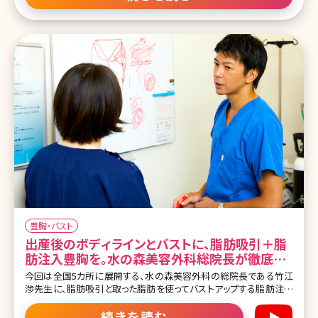
お尻が多いと言われています。 しかし男性が魅力を感じる部位として
も、よくあげられることのある「お尻」。是非ともその形は気にしてい
きたいところですが、一体どんな形が良いのか具体的なイメージはあ
りますか。今回は、目標にも設定できそうな、きれいなお尻・ヒップラ
インを持つ芸能人たちをランキングでご紹介します。 目次 第1位 田中
みな実 第2位 長谷川潤 第3位 深田恭子 第4位 足立梨花 第5位 中村
アン 第6位 ダレノガレ明美 第7位 森星 第8位 小嶋陽菜 第9位 秋元
才加 第10位 川口春奈 まとめ 第
豊胸・バスト
出産後のボディラインとバストに、脂肪吸引＋脂
肪注入豊胸を。水の森美容外科総院長が徹底解
説
今回は全国5カ所に展開する、水の森美容外科の総院長である竹江
渉先生に、脂肪吸引と取った脂肪を使ってバストアップする脂肪注入
豊胸について、詳しく解説して頂きました。 通常の脂肪吸引のメリッ
ト、デメリットはもちろん、産後の女性の多くが直面するボディライン
続きを読む