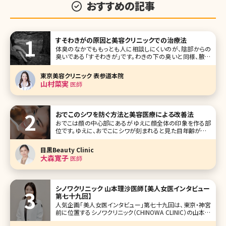
おすすめの記事
すそわきがの原因と美容クリニックでの治療法
体臭のなかでももっとも人に相談しにくいのが、陰部からの
臭いである「すそわきが」です。わきの下の臭いと同様、腋臭
症（えきしゅうしょう）と呼ばれる症状のひとつで原因もわき
がと同じだと言われています。 ここではすそわきがとはどん
東京美容クリニック 表参道本院
な症状なのか、原因や治療方法を詳しく説明します。 【監修医
山村菜実
医師
師からのワン
おでこのシワを防ぐ方法と美容医療による改善法
おでこは顔の中心部にあるがゆえに顔全体の印象を作る部
位です。ゆえに、おでこにシワが刻まれると見た目年齢が高く
なる印象を与えてしまいます。 おでこのシワは加齢によって
起こるスキントラブルの一種ですが、日常生活における生活
目黒Beauty Clinic
習慣にもシワが増える原因が隠れています。 本記事ではお
大森寛子
医師
でこのシワができ
シノワクリニック 山本理沙医師【美人女医インタビュー
第七十九回】
人気企画「美人女医インタビュー」第七十九回は、東京・神宮
前に位置するシノワクリニック（CHINOWA CLINIC）の山本理
沙（やまもと りさ）先生です。 クマ取りを得意とする則本翔院