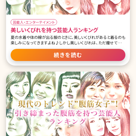
芸能人・エンターテイメント
美しいくびれを持つ芸能人ランキング
夏の水着や体の線が出る服のときに、美しいくびれがあると着るのも
楽しみになってきますよね♪しかし美しいくびれは、ただ痩せてるだ
けではダメという難しいものでもあります……。 だからこそ、きれい
な芸能人たちでも美しいくびれを持つ人たちは、本当に美意識が高
続きを読む
いと言えるのではないでしょうか。今回はほどよく肉感もあり、かつキ
ュッと引き締まった美しいくびれを持つ女性芸能人たちをご紹介しま
す。 第1位石原さとみ 授賞式直後のさとみちゃんをパチリ📷❇️の１枚
😄オトナなドレスがお似合いです✨✨#アンナチュラル #石原さとみ #
東京ドラマアウォード2018 pic.twitter.com/9aVB2gGccW— アンナ
チュラル【ＴＢＳドラマ公式】 (@unnatural_tbs) Octo