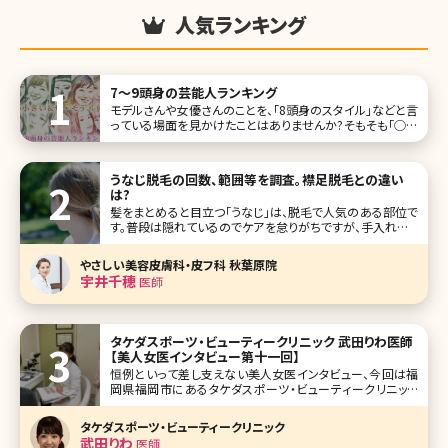
人気ランキング
7〜9頭身の芸能人ランキング
モデルさんや女優さんのことを、「8頭身のスタイル」などと言
っている場面を見かけたことはありませんか?そもそも「◯頭
身」とは、顔の大きさと身長のバランスを表したもので、丸に
入る数字が大きいほどスタイルが良く見えます。 頭身が多い
ということはそれだけ顔が小さいということ。顔を小さくして
うなじ脱毛の回数、範囲等を調査。襟足脱毛との違い
8頭身に近
は?
髪をまとめると目立つ「うなじ」は、脱毛で人気のある部位で
す。普段は隠れているのでケアを怠りがちですが、手入れをし
ている人としていない人の差がはっきりと出るパーツでもあ
ります。ここでは、うなじ脱毛のメリットとデメリット、料金、回
やさしい美容皮膚科・皮フ科 秋葉原院
数、自己処理の方法、襟足脱毛との違い、気になる範囲など
宇井千穂
医師
について解説していき
タケダスポーツ・ビューティークリニック 武田りわ医師
【美人女医インタビュー第十一回】
恒例といって差し支えない美人女医インタビュー、今回は福
岡県福岡市にあるタケダスポーツ・ビューティークリニック
の皮膚科・美容皮膚科部門の院長である武田りわ先生です。
美容皮膚科を通して、肌のことだけでなく、女性の生き方自
タケダスポーツ・ビューティークリニック
体をサポートしようとする姿勢が強く見えたインタビューでし
武田りわ
医師