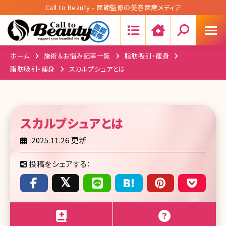
Call to Beauty - 医師監修の美容医療メディア
Search:
ホーム
施術＆お悩み記事一覧
脂肪吸引・痩身
脂肪吸引・痩身
スカルプシュアとは
スカルプシュア
とは
2025.11.26 更新
投稿をシェアする：