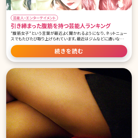
芸能人・エンターテイメント
引き締まった腹筋を持つ芸能人ランキング
”腹筋女子”という言葉が最近よく聞かれるようになり、ネットニュー
スでもたびたび取り上げられています。最近はジムなどに通いながら
体を鍛えて、腹筋が割れている女性も多いといいます。女性の場合は
腹筋をすると便秘に効いたり、くびれなどにも効果的ということもあ
続きを読む
り、美を意識する人にはトレンドとなりつつある”引き締まった腹筋”。
流行の先駆けにもなる芸能人の中には、やはり腹筋が引き締まって
いたり、割れている方も少なくありません。今回は腹筋女子たちが憧
れる”引き締まった腹筋”や”割れている腹筋”を持つ芸能人たちをラ
ンキングでご紹介していきます! 第1位安室奈美恵 ライブでの激しい
パフォーマンスと、抜群の歌唱力を誇る安室奈美恵さん。 やはりその
腹筋はかなり引き締まっていて、無駄な肉がないのはもちろん、軽く
割れています。 適度な