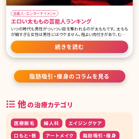
芸能人・エンターテイメント
エロい太ももの芸能人ランキング
いつの時代も男性がついつい目を奪われるのが太ももです。 太もも
が細すぎる女性は男性にはウケません。程よい肉付きがあり、むっち
りしているセクシーな太ももは男性から見て「エロい」と感じさせま
す。 男性が思わず見惚れてしまうようなエロく、セクシーな太ももの
続きを読む
女性芸能人を1位から10位までご紹介します。 1位 有村架純 この投
稿をInstagramで見る kasumi arimura 有村架純
(@kasumi_arimura.official)がシェアした投稿 1位は有村架純さん
です。スリーサイズは80-60-82。 代表作はNHKの連続テレビ小説『あ
まちゃん』や『ビリギャル』です。『あまちゃん』では小泉今日子さん演じ
脂肪吸引・痩身のコラムを見る
る天野春子の少女時代を有村さんが演じ一気にブレイク。『ビリギャ
ル』では
他
の治療カテゴリ
医療脱毛
婦人科
エイジングケア
口もと・唇
アートメイク
脂肪吸引・痩身