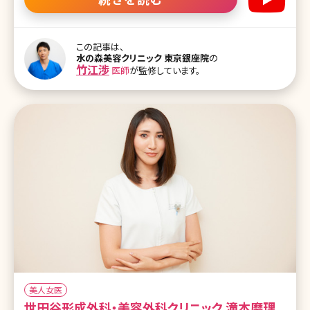
の悩み、授乳後のバストの萎縮などのお悩みについてもその解決法
を丁寧且つ明確にお答えいただきました。 目次 ・水の森美容外科の
脂肪吸引の特徴 ・脂肪吸引の失敗とは ・脂肪吸引で取れる脂肪量
は? ・脂肪吸引後の圧迫の重要性 ・産後の身体の弛み ・産後に脂肪
この記事は、
水の森美容クリニック 東京銀座院
の
吸引、脂肪注入豊胸するメリット、デメリット ・一度の施術で胸に脂肪
竹江渉
医師
が監修しています。
注入できる量 ・脂肪注入豊胸でできるしこりとは ・脂肪吸引のダウン
タイム ・脂肪吸引後のリバウンドはこうして起こる ・脂肪注入豊胸の
定着率を高めるコツ ・脂肪吸引、脂肪注入豊胸のカウンセリ
美人女医
世田谷形成外科・美容外科クリニック 滝本磨理