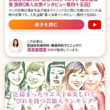
香 医師【美人女医インタビュー第四十五回】
※この記事は滝本先生が城本クリニック立川院に在籍されていた当
時の記事です。 人気企画「美人女医インタビュー」第四十五回は、全
国25院を展開、30年以上の歴史がある城本クリニック立川院の滝本
磨理香（たきもとまりか）先生です。 医師として目指しているのは「患
続きを読む
者さんに寄り添う医師」。その理由は10代の頃にさかのぼります。 大
学病院、米国留学を経て、城本クリニックで形成外科専門医として幅
広いオペ治療を担当し、自分の施術体験も交えながらのエイジング
ケアでは患者さんの人気も高いそう。 インタビュー中の優しい雰囲気
この記事は、
世田谷形成外科・美容外科クリニック
の
が親近感をグッと増し、モデル顔負けの高身長の滝本先生に、美容医
滝本磨理香
医師
が監修しています。
療への想い、プライベートなどたくさん話していただきました! 目次 ・
医師を志した理由 ・大学卒業後の経歴 ・美容医療を志した理由 ・得
意な施術について ・城本クリニックの特徴について ・美容