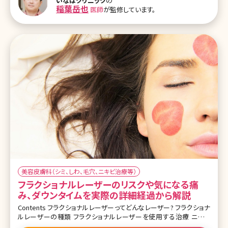
いなばクリニック
の
イッチヤグレーザーは1回でシミや肝斑がとれる? 2.Qスイッチヤグレ
稲葉岳也
医師
が監修しています。
ーザーの施術 2-1.Qスイッチヤグレーザーの施術プロセス 2-2.Qスイ
ッチヤグレーザーの価格 2-3.Qスイッチヤグレーザーの口コミ 3.まと
め
美容皮膚科（シミ、しわ、毛穴、ニキビ治療等）
フラクショナルレーザーのリスクや気になる痛
み、ダウンタイムを実際の詳細経過から解説
Contents フラクショナルレーザーってどんなレーザー? フラクショナ
ルレーザーの種類 フラクショナルレーザーを使用する治療 ニキビ
跡、傷跡の治療とフラクショナルレーザー フラクショナルレーザーの