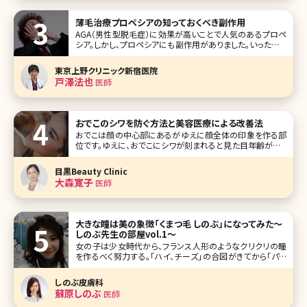
難しい!? そこで、ツインテールがかわいい女性芸能人を10名
集めてみました。目の保養にぜひ! 第1位きゃりーぱみゅぱみ
薄毛治療プロペシアの知っておくべき副作用
ゅ
AGA（男性型脱毛症）に効果が高いことで人気のあるプロペ
シア。しかし、プロペシアにも副作用がありました。いったいど
んな副作用があり、どんなことに気を付ける必要があるので
しょうか?詳しくご紹介していきます。 プロペシアってこんな薬
東京上野クリニック新宿医院
プロペシアはAGA（男性型脱毛症）の治療薬（錠剤）で、プロ
戸澤法也
医師
ペ
おでこのシワを防ぐ方法と美容医療による改善法
おでこは顔の中心部にあるがゆえに顔全体の印象を作る部
位です。ゆえに、おでこにシワが刻まれると見た目年齢が高く
なる印象を与えてしまいます。 おでこのシワは加齢によって
起こるスキントラブルの一種ですが、日常生活における生活
目黒Beauty Clinic
習慣にもシワが増える原因が隠れています。 本記事ではお
大森寛子
医師
でこのシワができ
大きな瞳は美の象徴「くまつ毛 しのぶ」になってみた〜
しのぶ先生の部屋vol.1〜
女の子は少女時代から、フランス人形のようなクリクリの瞳
を作るべく努力する。「ハイ、チーズ」の合図がきてから「パチ
リ」とシャッターの音が切れるまで、眉毛を釣り上げ、目を見
開く。 これが老化のはじまりなのだ。 ひたいにシワを作り続
しのぶ皮膚科
けている。オリ刻ませたシワは目を開かなくてもしっかりとそ
蘇原しのぶ
医師
こに