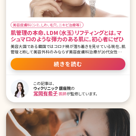
美容皮膚科（シミ、しわ、毛穴、ニキビ治療等）
肌管理の本命、LDM（水玉）リフティングとは。マ
シュマロのような弾力のある肌に。初心者にぜひ
美容大国である韓国ではコロナ禍が落ち着きを見せている現在、肌
管理と称して美容外科のみならず美容皮膚科治療が20代女性を中
心にとても人気になっています。韓国は美容クリニックに最新の機械
が数多くあるというだけでなく、価格が日本と比べてかなり手頃であ
続きを読む
り、旅行も兼ねて美容クリニックを訪れる方が増加しているそうです。
美容皮膚科といっても日本ではまだまだ敷居が高いと言われる方も
多く、韓国ではテープやガーゼを顔に貼ったまま街を出歩いている方
この記事は、
が普通にいることもあり、日本と比べてもとても敷居が低くなってい
ウィクリニック 銀座院
の
ます。美容クリニックに抵抗のある日本人でも、観光ついでに気軽に
常岡有希子
医師
が監修しています。
美容医療へチャレンジしやすいことも要因の一つかと思います。 最近
では、InstagramやTikTokなどのSNSで美容管理Vlogや美容
DayVlogなど美容クリニックで施術を受けている様子を動画で投稿
している観光客も多く、SNS