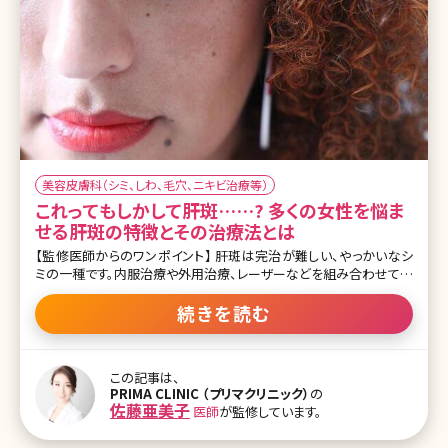
美容皮膚科（シミ、しわ、毛穴、ニキビ治療等）
これってもしかして肝斑……? 多くの女性を悩ま
せる肝斑の特徴とその治療法とは
【監修医師からのワンポイント】 肝斑は完治が難しい、やっかいなシ
ミの一種です。内服治療や外用治療、レーザーなどを組み合わせて複
合的な治療が必要になります。ご自身でも普段から紫外線ケアや、洗
顔やメイクのときにこすらないように注意するなど、肝斑を悪化させ
続きを読む
ない工夫をしっかりと行ってくださいね。 そもそも肝斑って何? 肝斑
(かんぱん)という言葉を一度は耳にしたことがある人は多いと思いま
すが、肝斑はいわゆるシミの一つです。 ほほ骨から鼻にかけての部
この記事は、
分や額、口の周りにみられることが多い薄茶色の色素斑で、左右対称
PRIMA CLINIC （プリマクリニック）
の
に出現するのが特徴です。また輪郭はあいまいではっきりしないもの
佐藤亜美子
医師
が監修しています。
が多く、広い範囲にもやっと広がって見えます。 一般的にシミと呼ば
れているものは老人性色素斑(ろうじんせいしきそはん)といい、こちら