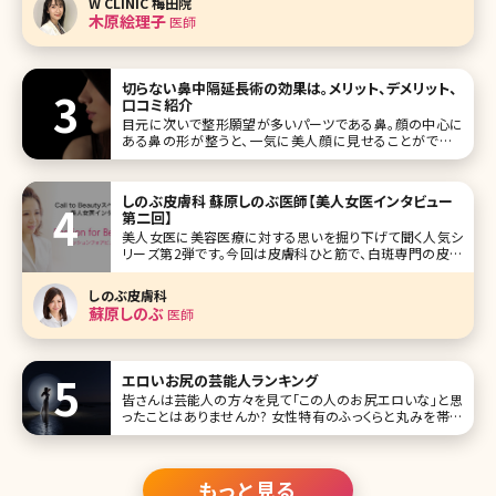
W CLINIC 梅田院
め自分には何が合っているのかもわからない。 お店に足を
木原絵理子
医師
運んでも選びにくい
切らない鼻中隔延長術の効果は。メリット、デメリット、
口コミ紹介
目元に次いで整形願望が多いパーツである鼻。顔の中心に
ある鼻の形が整うと、一気に美人顔に見せることができま
す。でも、実際には「上向きの鼻が気になる」「正面から見たと
き鼻の穴が見えるのがイヤ」という人が多いのではないでし
ょうか。すっ
しのぶ皮膚科 蘇原しのぶ医師【美人女医インタビュー
第二回】
美人女医に美容医療に対する思いを掘り下げて聞く人気シ
リーズ第2弾です。今回は皮膚科ひと筋で、白斑専門の皮膚
科の副院長を経て、東京港区三田（東京メトロ南北線、都営
三田線白金高輪駅）で皮膚科・美容皮膚科を開業されたしの
しのぶ皮膚科
ぶ皮膚科院長の皮膚科医、蘇原しのぶ先生です。 女性の「美」
蘇原しのぶ
医師
に貢献したいという熱い気持
エロいお尻の芸能人ランキング
皆さんは芸能人の方々を見て「この人のお尻エロいな」と思
ったことはありませんか? 女性特有のふっくらと丸みを帯び
たパーツであるお尻は重要な部分です。 お尻の魅力には形
や大きさがありますが、それを叶えてくれる美容医療がヒップ
アップとも言われる「豊尻術」。ほうこう術と読みます。負担が
比較的少ない
もっと見る