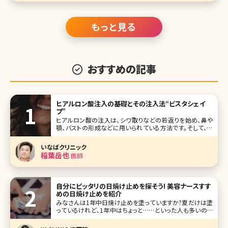
もっと見る
おすすめの記事
ヒアルロン酸注入の基礎とその注入法“ビスタシェイ
プ”
ヒアルロン酸の注入は、シワ取りなどの若返りを始め、鼻や
顎、バストの形成などに用いられている方法です。そして、若
返りのシワ取りといえば、ボツリヌス治療（ボトックス）もよく
知られていますね。ヒアルロン酸注入やボツリヌス治療はそ
いなばクリニック
れぞれに異なった特徴を持ち、それぞれに若返りのシワ取り
稲葉岳也
医師
を実現させる方法です
自分にピッタリの日焼け止めを探そう! 美容ナースすす
めの日焼け止めを紹介
みなさんは1年中日焼け止めを塗っていますか?夏だけは塗
っているけれど、1年中はちょっと……といった人も多いので
はないでしょうか?日焼け止めはなんとなく必要だと思って
いても、塗るのが面倒くさいし、日焼け止めの種類も多いた