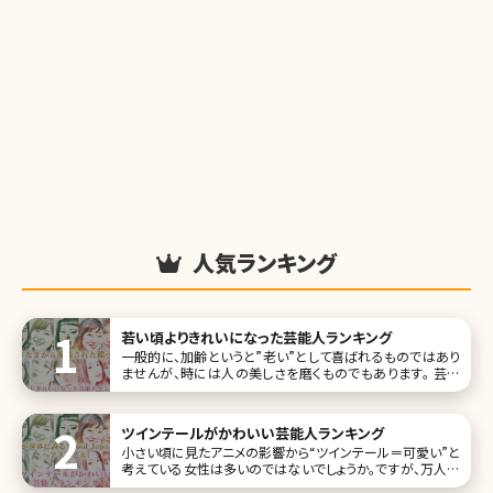
人気ランキング
若い頃よりきれいになった芸能人ランキング
一般的に、加齢というと”老い”として喜ばれるものではあり
ませんが、時には人の美しさを磨くものでもあります。 芸能
界には、長らく活動されている方もいるので、そんな加齢によ
る変化に注目が集まることがあります。ここでは、「若い頃よ
り美人になった、きれいになった」とされる人たちを、ランキン
ツインテールがかわいい芸能人ランキング
グTOP10にし
小さい頃に見たアニメの影響から“ツインテール＝可愛い”と
考えている女性は多いのではないでしょうか。ですが、万人に
似合うヘアアレンジではなく、自然に可愛く見せるのは少し