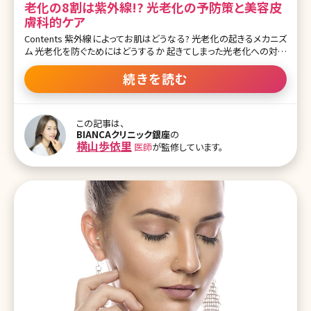
老化の8割は紫外線!? 光老化の予防策と美容皮
膚科的ケア
Contents 紫外線によってお肌はどうなる? 光老化の起きるメカニズ
ム 光老化を防ぐためにはどうするか 起きてしまった光老化への対処
法 紫外線によりシミができてしまうということはみなさんご存知かと
思いますが、実はしわやたるみも引き起こしてしまうとご存知だった
続きを読む
でしょうか? なんと加齢に伴う生理的な老化が2割に対して、紫外線
を浴びることで生じる光老化は8割をも占めると『the New England
Journal of Medicine』という海外の医学雑誌により論じられていま
この記事は、
す。 実はこれほどまで怖い紫外線による影響についてどうして起こる
BIANCAクリニック銀座
の
のか、対策、生じてしまった肌悩みはどうやって解決していくと良いの
横山歩依里
医師
が監修しています。
かお話ししていきます。美容医療を受けるのであれば紫外線対策は
必須ですのでぜひご一読ください。 【監修医師からのワンポイント】
皮膚