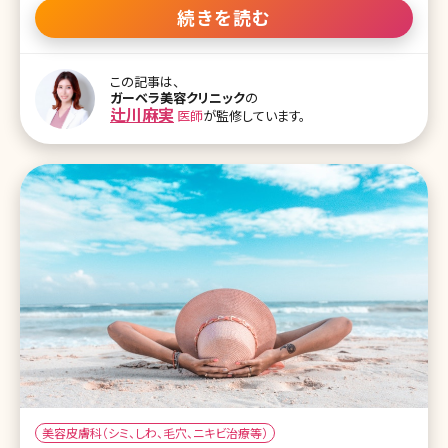
リスク フラクショナルレーザーの治療中の痛み フラクショナルレーザ
続きを読む
ーのダウンタイム フラクショナルレーザーの実際のダウンタイム経過
の体験談 フラクショナルレーザーの施術間隔 フラクショナルレーザ
ーの治療回数 おわりに 美容医療業界には様々なレーザー治療があ
この記事は、
ります。その数は膨大で、一般の方では、そもそも治療名なのか機械
ガーベラ美容クリニック
の
名なのかさえもわからないといった場合が多くあるのではないでしょ
辻川麻実
医師
が監修しています。
うか? 肌の悩みで調べてみても多くの治療法や機械の種類から、ど
れを選択したら良いのか迷ってしまいますよね。 そのような中で、毛
穴の開きや肌の質感、ニキビ跡、特に
美容皮膚科（シミ、しわ、毛穴、ニキビ治療等）