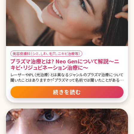
美容皮膚科（シミ、しわ、毛穴、ニキビ治療等）
プラズマ治療とは? Neo Genについて解説〜ニ
キビ・リジュビネーション治療に〜
レーザーやIPL（光治療）とは異なるジャンルのプラズマ治療について
聞いたことはありますか?「プラズマって名前では聞いたことがあるけ
どそもそも何なんだろう?」「プラズマにも美容効果があるんだ」と感
じた方も多いかと思います。 プラズマ治療についてこの記事で全て解
続きを読む
説していきます! そもそもプラズマって? そもそもプラズマとはどうい
ったものかについてお話ししていきます。 プラズマとは物質の第4の
状態だと言われています。 物質は①固体②液体③気体と温度が上昇
するに伴い形を変えていきますよね。プラズマは気体をさらに温める
ことで電子（マイナス）と陽イオン（プラス）にまで分解された状態が
④プラズマです。 自然現象だとオーロラや稲妻、身近なものだと照明
などがプラズマの状態にあたります。医療現場でも器具の滅菌や止
血などに利用されています。