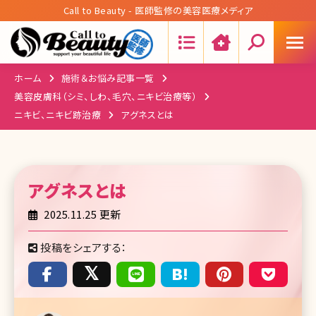
Call to Beauty - 医師監修の美容医療メディア
Search:
ホーム
施術＆お悩み記事一覧
美容皮膚科（シミ、しわ、毛穴、ニキビ治療等）
ニキビ、ニキビ跡治療
アグネスとは
アグネス
とは
2025.11.25 更新
投稿をシェアする：