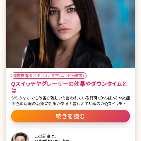
美容皮膚科（シミ、しわ、毛穴、ニキビ治療等）
Qスイッチヤグレーザーの効果やダウンタイムと
は
シミのなかでも改善が難しいと言われている肝斑（かんぱん）や炎症
性色素沈着の治療に効果があると言われているのがQスイッチヤグ
レーザーです。安全性が高く、あざやタトゥー除去にまで使用できると
して雑誌やテレビなどでもよく紹介されています。ここでは、Qスイッチ
続きを読む
ヤグレーザーについて詳しく説明していきます。 目次 1.Qスイッチヤグ
レーザーってどんなレーザー? 1-1.Qスイッチヤグレーザーとは 1-2.Q
スイッチヤグレーザーの効果とメリット 1-3.Qスイッチヤグレーザーの
この記事は、
経過・ダウンタイム 1-4.Qスイッチヤグレーザーのデメリット 1-5.Qス