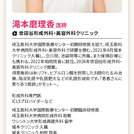
滝本磨理香
医師
世田谷形成外科・美容外科クリニック
埼玉医科大学国際医療センター初期研修医を経て、埼玉医科
大学病院形成外科・美容外科で研鑽を積む。2021年4月城本
クリニック入職し、立川院、池袋院等に所属。また保険診療に
も携わる。2022年柏院院長に就任。2026年世田谷形成外科・
美容外科クリニック開業。
得意施術は糸リフト、ヒアルロン酸を併用したお顔のたるみ治
療、陥没乳頭や乳頭肥大などの乳頭形成術です。「患者さんに
寄り添う医師」がモットー。
形成外科専門医
ICLSプロバイダーなど
埼玉医科大学国際医療センター 初期臨床研修医
埼玉医科大学病院形成外科 助教
ワシントン大学形成再建外科 留学
城本クリニック 入職
城本クリニック 柏院 院長