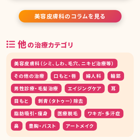
は左右対称にできるものではなく輪郭もはっきりとしているものが多
いため、
美容皮膚科のコラムを見る
他
の治療カテゴリ
美容皮膚科（シミ、しわ、毛穴、ニキビ治療等）
その他の治療
口もと・唇
婦人科
輪郭
男性診療・毛髪治療
エイジングケア
耳
目もと
刺青（タトゥー）除去
脂肪吸引・痩身
医療脱毛
ワキガ・多汗症
鼻
豊胸・バスト
アートメイク