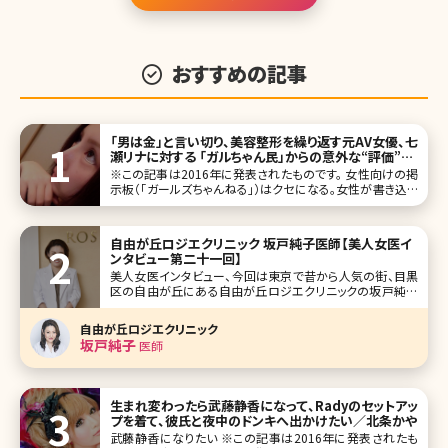
おすすめの記事
「男は金」と言い切り、美容整形を繰り返す元AV女優、七
瀬リナに対する 「ガルちゃん民」からの意外な“評価”／
北条かや
※この記事は2016年に発表されたものです。 女性向けの掲
示板（「ガールズちゃんねる」）はクセになる。女性が書き込む
という点では「発言小町」と似ているが、「ガルちゃん」ではカ
テゴリ分けがなく、人気のスレッドが上位に表示される。「中
卒の人についてどう
自由が丘ロジエクリニック 坂戸純子医師【美人女医イ
ンタビュー第二十一回】
美人女医インタビュー、今回は東京で昔から人気の街、目黒
区の自由が丘にある自由が丘ロジエクリニックの坂戸純子
院長です。 大学は建築学科に入り、そこから医学部を受け直
したという珍しい経歴。美容医療に対する並々ならぬ熱い思
自由が丘ロジエクリニック
いを語ってくれました。 ご自身の結果がでた美容法を全公開!
坂戸純子
医師
ワークライフバランス
生まれ変わったら武藤静香になって、Radyのセットアッ
プを着て、彼氏と夜中のドンキへ出かけたい／北条かや
武藤静香になりたい ※この記事は2016年に発表されたも