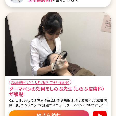
本的な疑問から少し難しいところまで、現役美容ナースの日々の治療
経験をベースにお伝えしていきます! 【監修医師からのワンポイント】
従来のQスイッチレーザーと比較して、機種
美容皮膚科（シミ、しわ、毛穴、ニキビ治療等）
ダーマペンの効果をしのぶ先生（しのぶ皮膚科）
が解説!
Call to Beautyでは常連の蘇原しのぶ先生（しのぶ皮膚科、東京都港
区三田）がクリニックで話題のメニュー、ダーマペンについて詳しく解
説してくれました。 気になるニキビ跡、治療が難しかったクレーター
に救世主現る!またニキビ跡以外にも意外な箇所に効果が期待でき
続きを読む