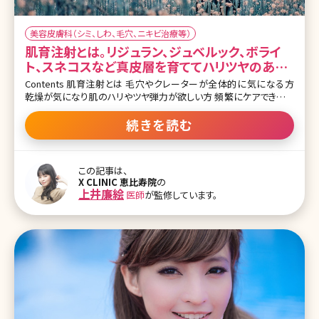
美容皮膚科（シミ、しわ、毛穴、ニキビ治療等）
肌育注射とは。リジュラン、ジュベルック、ボライ
ト、スネコスなど真皮層を育ててハリツヤのある
肌へ導く! 肌のお悩みごとに解説
Contents 肌育注射とは 毛穴やクレーターが全体的に気になる方
乾燥が気になり肌のハリやツヤ弾力が欲しい方 頻繁にケアできない
ので持続重視の方 目元のケアだけピンポイントで行いたい方 まとめ
赤ちゃんのようなもちもちっとした弾力のある柔らかい肌になりたい!
続きを読む
一度でもそう思ったことがある方は多いのでは? 特に筆者が勤務し
ているクリニックでは乾燥に悩む患者さんや肌が薄く年々肌の弾力
がなくなってきたと悩む方によく相談される内容です。季節の変わり
この記事は、
目や花粉の時期など肌が揺らぎやすい時期には乾燥や肌荒れが気
X CLINIC 恵比寿院
の
になったりもしますよね。今回の記事はそんな揺らぎ肌の方も必見の
上井廉絵
医師
が監修しています。
内容です。 まず、肌はいくつかの層になっており、真皮層という部分が
肌の深部にあるのですが、その部分にあるコラーゲンやエラスチン
などが肌の土台だったり肌の支えになっています。老化によってコラ
ーゲン