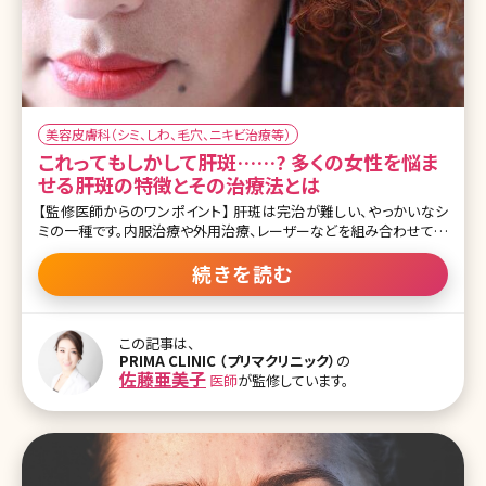
美容皮膚科（シミ、しわ、毛穴、ニキビ治療等）
これってもしかして肝斑……? 多くの女性を悩ま
せる肝斑の特徴とその治療法とは
【監修医師からのワンポイント】 肝斑は完治が難しい、やっかいなシ
ミの一種です。内服治療や外用治療、レーザーなどを組み合わせて複
合的な治療が必要になります。ご自身でも普段から紫外線ケアや、洗
顔やメイクのときにこすらないように注意するなど、肝斑を悪化させ
続きを読む
ない工夫をしっかりと行ってくださいね。 そもそも肝斑って何? 肝斑
(かんぱん)という言葉を一度は耳にしたことがある人は多いと思いま
すが、肝斑はいわゆるシミの一つです。 ほほ骨から鼻にかけての部
この記事は、
分や額、口の周りにみられることが多い薄茶色の色素斑で、左右対称
PRIMA CLINIC （プリマクリニック）
の
に出現するのが特徴です。また輪郭はあいまいではっきりしないもの
佐藤亜美子
医師
が監修しています。
が多く、広い範囲にもやっと広がって見えます。 一般的にシミと呼ば
れているものは老人性色素斑(ろうじんせいしきそはん)といい、こちら
は左右対称にできるものではなく輪郭もはっきりとしているものが多
いため、