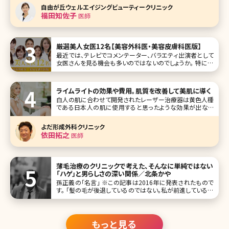
方が増えており、シミの治療中でもたるみの相談を受けるこ
自由が丘ウェルエイジングビューティークリニック
とがとても多いです。 たる
福田知佐子
医師
厳選美人女医12名【美容外科医・美容皮膚科医版】
最近では、テレビでコメンテーター、バラエティ出演者として
女医さんを見る機会も多いのではないのでしょうか。 特に美
容医療（美容外科・美容皮膚科）まわりでは、女医さんはある
意味で患者さんの憧れになるような部分もあるので、他の科
に比べ、美人度が抜群に高いのは間違いないと思われます。
ライムライトの効果や費用。肌質を改善して美肌に導く
今回、そんな美
白人の肌に合わせて開発されたレーザー治療器は黄色人種
である日本人の肌に使用すると思ったような効果が出ない
ことがありました。ライムライトは日本人の医師の協力の元、
開発された光治療器です。 これまでレーザーや光治療器で
よだ形成外科クリニック
は効果が弱かった
依田拓之
医師
薄毛治療のクリニックで考えた、そんなに単純ではない
「ハゲ」と男らしさの深い関係／北条かや
孫正義の「名言」 ※この記事は2016年に発表されたもので
す。 「髪の毛が後退しているのではない。私が前進しているの
である。」――言わずと知れた、孫正義氏の名言ツイートだ（2013
年1月8日）。この2年間で、実に４万7千RT以上されているこ
のつぶやき
もっと見る