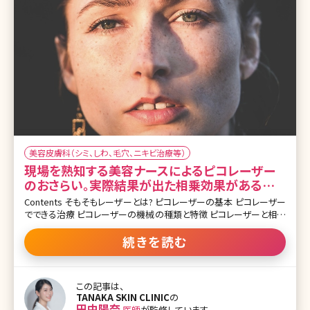
美容皮膚科（シミ、しわ、毛穴、ニキビ治療等）
現場を熟知する美容ナースによるピコレーザー
のおさらい。実際結果が出た相乗効果がある治
療も解説
Contents そもそもレーザーとは? ピコレーザーの基本 ピコレーザー
でできる治療 ピコレーザーの機械の種類と特徴 ピコレーザーと相乗
効果のある治療 ピコレーザーのその他の治療法 まとめ シミ治療や
毛穴治療を検討されたことがある方はピコレーザーというワードを
続きを読む
聞いたことがあるのではないでしょうか? 似たような機械でQスイッチ
レーザーというものがあり、以前シミ取りをQスイッチレーザーで受け
たという方もいると思います。 今回はよく耳にする「ピコレーザーって
この記事は、
つまり何?」「ピコレーザーの中にも色々な種類があるけど違いはあ
TANAKA SKIN CLINIC
の
るの?」「Qスイッチレーザーなどの他のレーザーとの違いは?」など基
田中陽奈
医師
が監修しています。