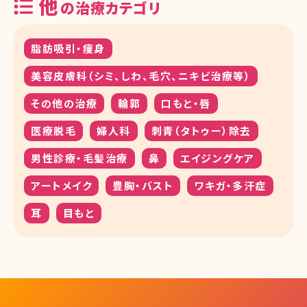
他
の治療カテゴリ
脂肪吸引・痩身
美容皮膚科（シミ、しわ、毛穴、ニキビ治療等）
その他の治療
輪郭
口もと・唇
医療脱毛
婦人科
刺青（タトゥー）除去
男性診療・毛髪治療
鼻
エイジングケア
アートメイク
豊胸・バスト
ワキガ・多汗症
耳
目もと