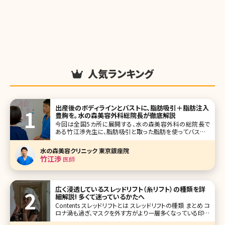
人気ランキング
出産後のボディラインとバストに、脂肪吸引＋脂肪注入
豊胸を。水の森美容外科総院長が徹底解説
今回は全国5カ所に展開する、水の森美容外科の総院長で
ある竹江渉先生に、脂肪吸引と取った脂肪を使ってバストア
ップする脂肪注入豊胸について、詳しく解説して頂きました。
通常の脂肪吸引のメリット、デメリットはもちろん、産後の女
水の森美容クリニック 東京銀座院
性の多くが直面するボディラインの悩み、授乳後のバストの
竹江渉
医師
萎縮などのお悩みにつ
広く浸透しているスレッドリフト（糸リフト）の種類を詳
細解説! 多くて迷っているかたへ
Contents スレッドリフトとは スレッドリフトの種類 まとめ コ
ロナ渦も過ぎ、マスクを外す方がより一層多くなっている印象
があります。そうなると気になるのはシミよりもたるみという