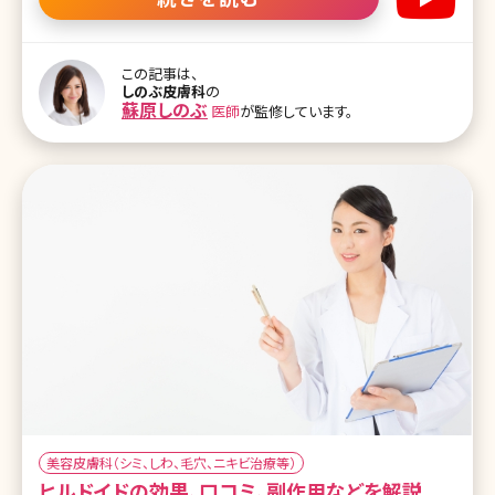
る!?米国ではFDAに認可されていて、美容皮膚科でのレーザー治療
が苦手という方にも。 ニキビは治ったけどニキビ跡がクレーターとし
て残ってしまった方に適しています ーダーマペンはどうのような治療
ですか?患者様で1番多いお悩みを教えてください。 しのぶ先生（以下
この記事は、
しのぶ皮膚科
の
S）：ニキビ跡や特にクレーターに効果がある治療です。例えば傷がで
蘇原しのぶ
医師
が監修しています。
きたときに、人の体は傷を治そうという自然治癒力が生まれます。同
じような原理で、わざと傷をつけて肌の再生を促す治療です。 昔大き
なニキビがあって、ニキビは治ったけどニキビ跡がクレーターとして
残ってしま
美容皮膚科（シミ、しわ、毛穴、ニキビ治療等）
ヒルドイドの効果、口コミ、副作用などを解説