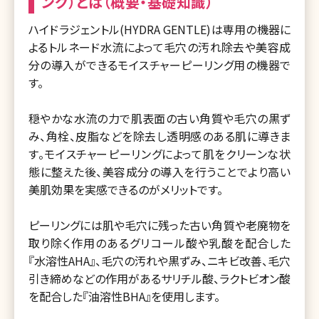
ング）とは（概要・基礎知識）
ハイドラジェントル(HYDRA GENTLE)は専用の機器に
よるトルネード水流によって毛穴の汚れ除去や美容成
分の導入ができるモイスチャーピーリング用の機器で
す。
穏やかな水流の力で肌表面の古い角質や毛穴の黒ず
み、角栓、皮脂などを除去し透明感のある肌に導きま
す。モイスチャーピーリングによって肌をクリーンな状
態に整えた後、美容成分の導入を行うことでより高い
美肌効果を実感できるのがメリットです。
ピーリングには肌や毛穴に残った古い角質や老廃物を
取り除く作用のあるグリコール酸や乳酸を配合した
『水溶性AHA』、毛穴の汚れや黒ずみ、ニキビ改善、毛穴
引き締めなどの作用があるサリチル酸、ラクトビオン酸
を配合した『油溶性BHA』を使用します。