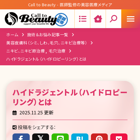
Call to Beauty - 医師監修の美容医療メディア
Search:
ホーム
施術＆お悩み記事一覧
美容皮膚科（シミ、しわ、毛穴、ニキビ治療等）
ニキビ、ニキビ跡治療
毛穴治療
ハイドラジェントル（ハイドロピーリング）とは
ハイドラジェントル（ハイドロピー
リング）
とは
2025.11.25 更新
投稿をシェアする：