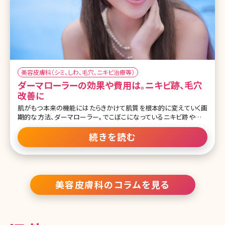
美容皮膚科（シミ、しわ、毛穴、ニキビ治療等）
ダーマローラーの効果や費用は。ニキビ跡、毛穴
改善に
肌がもつ本来の機能にはたらきかけて肌質を根本的に変えていく画
期的な方法、ダーマローラー。でこぼこになっているニキビ跡や開い
た毛穴といった化粧品を使ったケアでは解消できないトラブルを改善
してくれるとして人気の高い施術です。最近は自宅でできるダーマロ
続きを読む
ーラーも販売されているので興味を持っている方も多いのではない
でしょうか。ここではダーマローラーについて詳しくお話していきます。
目次 1.肌質を根本改善!ニキビ跡や妊娠線にも効くダーマローラーと
は 1-1.ダーマローラーとは 1-2.ダーマローラーの効果 1-3.ダーマロ
ーラーのメリット 1-4.ダーマローラーのデメリット・副作用とダウンタ
美容皮膚科のコラムを見る
イム 2.ダーマローラーを受ける方法 2-1.ダーマローラーはセルフで
できる? 2-2.美容クリニックでのダーマロ