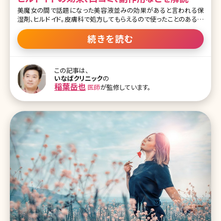
美魔女の間で話題になった美容液並みの効果があると言われる保
湿剤、ヒルドイド。皮膚科で処方してもらえるので使ったことのある方
も多いと思いますが、このヒルドイドが、一部保険適用外になる可能
性が高まっています。そもそも、ヒルドイドとはどんな薬なのでしょう
続きを読む
か?また、保険適用外となると患者さんにどんな影響があるかについ
て詳しく説明していきます。 目次 1.効果抜群のヒルドイドが保険適用
外になるってホント? 1-1.ヒルドイドとは? 1-2.ヒルドイドの保険適用
この記事は、
範囲 1-3.ヒルドイドの副作用 1-4.ヒルドイドの口コミ 2.ヒルドイドが
いなばクリニック
の
保険で処方されなくなる? 2-1.厚生労働省と健保連の見解 2-2.こん
稲葉岳也
医師
が監修しています。
な風になる 2-3.ヒルドイドの代わりになる市販保湿剤 3.まとめ 1.効
果抜群のヒルドイドが保険適応外になるってホント? 美容系の雑誌
や美容ブ