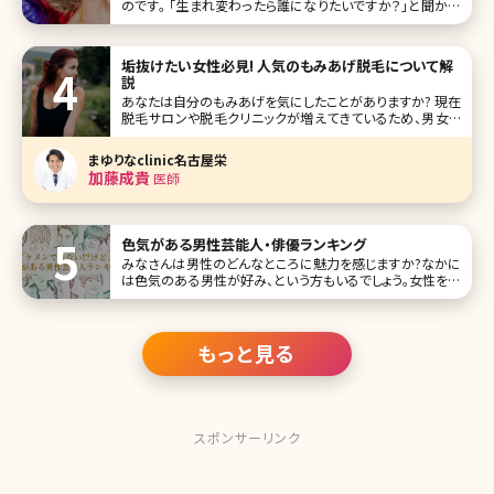
のです。 「生まれ変わったら誰になりたいですか？」と聞かれ
たら、最近は迷わず「武藤静香」と答える。ギャルのカリスマ
で、10代の頃から「egg」「Ranzuki」「小悪魔ageha
垢抜けたい女性必見! 人気のもみあげ脱毛について解
説
あなたは自分のもみあげを気にしたことがありますか? 現在
脱毛サロンや脱毛クリニックが増えてきているため、男女と
もに脱毛をする人が増えています。脱毛というと脇や脚、VIO
などの箇所をイメージする人たちが多いですが、今じわじわ
まゆりなclinic名古屋栄
と注目されているのが「もみあげ脱毛」です。 もみあげという
加藤成貴
医師
小さなパ
色気がある男性芸能人・俳優ランキング
みなさんは男性のどんなところに魅力を感じますか?なかに
は色気のある男性が好み、という方もいるでしょう。女性を惹
きつける色気を持つのは、外見が良い男性だけではありませ
ん。決してイケメンではないけれど、大人の色気を感じさせる
男性も存在します。色気という魅力は、テレビというスクリー
ンを通じても伝わってく
もっと見る
スポンサーリンク