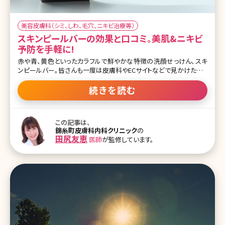
美容皮膚科（シミ、しわ、毛穴、ニキビ治療等）
スキンピールバーの効果と口コミ。美肌&ニキビ
予防を手軽に!
赤や青、黄色といったカラフルで鮮やかな特徴の洗顔せっけん、スキ
ンピールバー。皆さんも一度は皮膚科やECサイトなどで見かけたこと
があるのではないでしょうか。ピーリング効果のあるせっけんで、洗
顔感覚でピーリングできるというアイテムです。興味はあるものの、
続きを読む
「肌が弱いから使えない」「ピーリングは怖い」と考えている人も多い
のでは? ここでは、まだスキンピールバーを使ったことのない人のた
めに、スキンピールバーの効果や人気の理由について詳しくお話して
この記事は、
いきます。 【監修医師からのワンポイント】 肌トラブルの多くは、ター
錦糸町皮膚科内科クリニック
の
ンオーバーの乱れからきています。そこで、肌の余分な角質を除去し、
田尻友恵
医師
が監修しています。
ターンオーバーを正常に保つためにも、ピーリング石鹸で洗顔するこ
とをおすすめしています。 目次 1.スキンピールバーとは 1-1.スキン