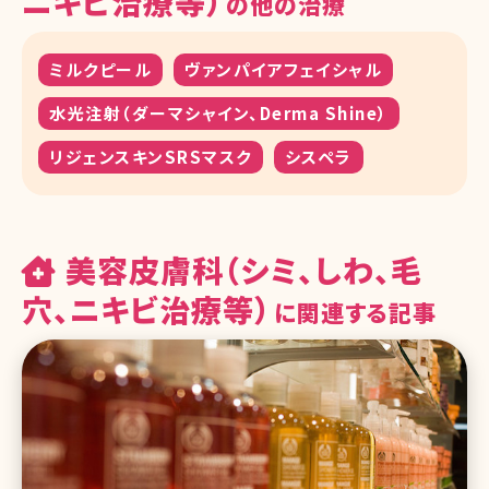
ニキビ治療等）
の他の治療
ミルクピール
ヴァンパイアフェイシャル
水光注射（ダーマシャイン、Derma Shine）
リジェンスキンSRSマスク
シスペラ
美容皮膚科（シミ、しわ、毛
穴、ニキビ治療等）
に関連する記事