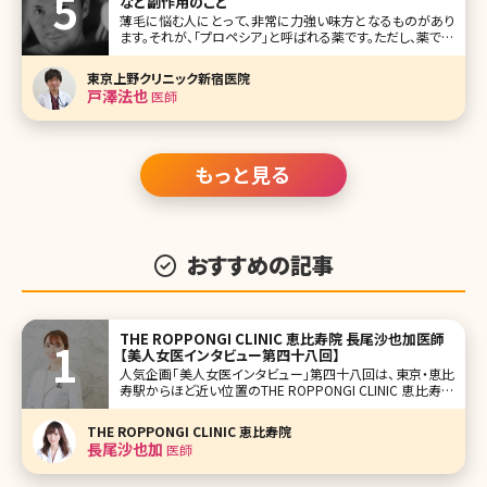
など副作用のこと
薄毛に悩む人にとって、非常に力強い味方となるものがあり
ます。それが、「プロペシア」と呼ばれる薬です。ただし、薬であ
るがゆえ、そこには当然「副作用」も存在します。 今回は、この
プロペシアの概要や効果、使い方、そして副作用についてお
東京上野クリニック新宿医院
話していきます。 プロペシアの効果について まずはプロペシ
戸澤法也
医師
アの
もっと見る
おすすめの記事
THE ROPPONGI CLINIC 恵比寿院 長尾沙也加医師
【美人女医インタビュー第四十八回】
人気企画「美人女医インタビュー」第四十八回は、東京・恵比
寿駅からほど近い位置のTHE ROPPONGI CLINIC 恵比寿院
の長尾沙也加（ながおさやか）先生です。 エイジングケア全
般、特にヒアルロン酸注入を得意とする長尾先生はミセスジ
THE ROPPONGI CLINIC 恵比寿院
ャパン全国大会優勝など美を競うコンテストでの実績も持ち
長尾沙也加
医師
合わ