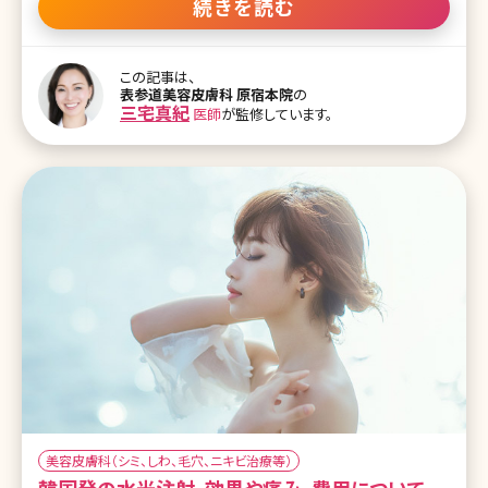
ある施術はムリ……。こうした方も多いのではないでしょうか。そこで
続きを読む
おすすめしたいのがフォトシルクプラスです。効果が実感しやすく、ダ
ウンタイムがほとんどないことから今、シミ取り施術のなかで人気が
高いと言われています。ここではフォトシルクプラスの施術がどんなも
この記事は、
のなのか詳しくお話していきます。 目次 1.シミ取り施術の一番人気！
表参道美容皮膚科 原宿本院
の
フォトシルクプラスってどんな施術? 1-1.フォトシルクプラスとは 1-2.
三宅真紀
医師
が監修しています。
フォトシルクプラスの効果 1-3.フォトシルクプラスのメリット・デメリッ
ト 1-4.フォトシルクプラスのダウンタイム 1-5.フォトシルクプラスの副
作用・失敗例 1-6.フォトシルクプラスを
美容皮膚科（シミ、しわ、毛穴、ニキビ治療等）