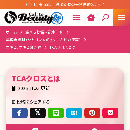
Call to Beauty - 医師監修の美容医療メディア
Search:
ホーム
施術＆お悩み記事一覧
美容皮膚科（シミ、しわ、毛穴、ニキビ治療等）
ニキビ、ニキビ跡治療
TCAクロスとは
TCAクロス
とは
2025.11.25 更新
投稿をシェアする：