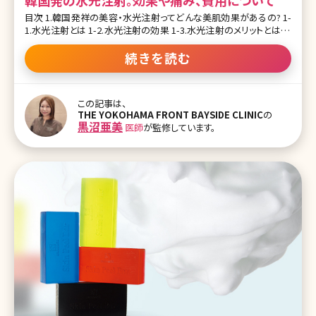
韓国発の水光注射。効果や痛み、費用について
目次 1.韓国発祥の美容・水光注射ってどんな美肌効果があるの? 1-
1.水光注射とは 1-2.水光注射の効果 1-3.水光注射のメリットとは 1-
4.水光注射の痛みは? 1-5.水光注射のダウンタイム、跡や赤み、内出
血がある? 2.水光注射の費用 3.まとめ 【監修医師からのワンポイン
続きを読む
ト】美容成分を極細の針で皮膚に直接注入することで、乾燥知らず
の、ツヤと潤いのあるお肌を目指せる水光注射。ダウンタイムも比較
的少ないためとってもオススメです。 1.韓国発祥の美容・水光注射っ
この記事は、
てどんな美肌効果があるの? 透明感のある美しい肌に定評がある韓
THE YOKOHAMA FRONT BAYSIDE CLINIC
の
国人女性。透明感があってきめが細かく、かつ健康でトラブルのない
黒沼亜美
医師
が監修しています。
美肌に憧れている方も多いのでは?そんな美容大国・韓国で人気を
集めているのが水光注射（すいこうちゅうしゃ）です。エイジングによっ
て