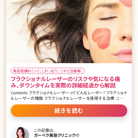
美容皮膚科（シミ、しわ、毛穴、ニキビ治療等）
フラクショナルレーザーのリスクや気になる痛
み、ダウンタイムを実際の詳細経過から解説
Contents フラクショナルレーザーってどんなレーザー? フラクショナ
ルレーザーの種類 フラクショナルレーザーを使用する治療 ニキビ
跡、傷跡の治療とフラクショナルレーザー フラクショナルレーザーの
リスク フラクショナルレーザーの治療中の痛み フラクショナルレーザ
続きを読む
ーのダウンタイム フラクショナルレーザーの実際のダウンタイム経過
の体験談 フラクショナルレーザーの施術間隔 フラクショナルレーザ
ーの治療回数 おわりに 美容医療業界には様々なレーザー治療があ
この記事は、
ります。その数は膨大で、一般の方では、そもそも治療名なのか機械
ガーベラ美容クリニック
の
名なのかさえもわからないといった場合が多くあるのではないでしょ