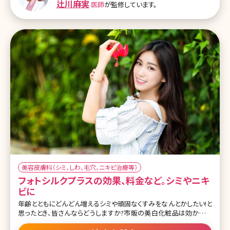
辻川麻実
医師
が監修しています。
うか? 肌の悩みで調べてみても多くの治療法や機械の種類から、ど
れを選択したら良いのか迷ってしまいますよね。 そのような中で、毛
穴の開きや肌の質感、ニキビ跡、特に
美容皮膚科（シミ、しわ、毛穴、ニキビ治療等）
フォトシルクプラスの効果、料金など。シミやニキ
ビに
年齢とともにどんどん増えるシミや頑固なくすみをなんとかしたい!と
思ったとき、皆さんならどうしますか?市販の美白化粧品は効かない
し、だからといってレーザーで治療をするのは怖いし、ダウンタイムが