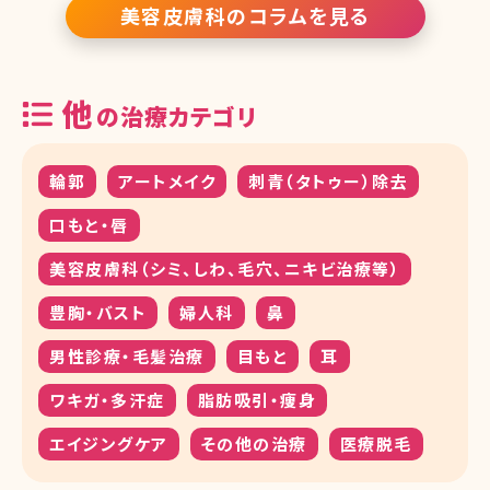
美容皮膚科のコラムを見る
他
の治療カテゴリ
輪郭
アートメイク
刺青（タトゥー）除去
口もと・唇
美容皮膚科（シミ、しわ、毛穴、ニキビ治療等）
豊胸・バスト
婦人科
鼻
男性診療・毛髪治療
目もと
耳
ワキガ・多汗症
脂肪吸引・痩身
エイジングケア
その他の治療
医療脱毛