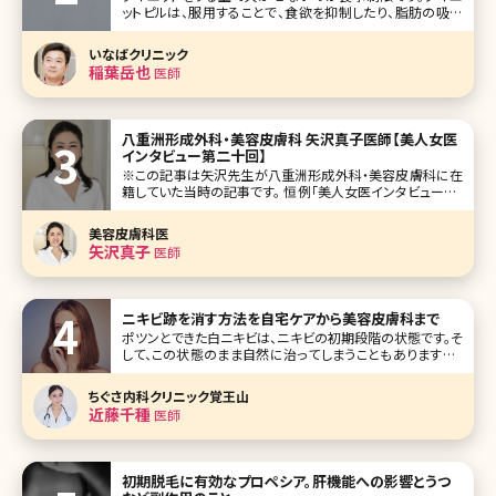
ットピルは、服用することで、食欲を抑制したり、脂肪の吸収
を抑えることができ、痩せる体を作ることができるダイエット
方法です。今回は、ダイエットピルの種類やメリット、デメリット
いなばクリニック
を紹介します。 目次 1.ダイエットピルとは 2.ダイエットピル
稲葉岳也
医師
八重洲形成外科・美容皮膚科 矢沢真子医師【美人女医
インタビュー第二十回】
※この記事は矢沢先生が八重洲形成外科・美容皮膚科に在
籍していた当時の記事です。 恒例「美人女医インタビュー」も
早いもので今回で20回目。今回は東京駅の八重洲口から徒
歩すぐの場所にある八重洲形成外科・美容皮膚科に勤務さ
美容皮膚科医
れている矢沢真子先生です。 もとは形成外科出身で、そこか
矢沢真子
医師
ら美容皮膚科を中心とする
ニキビ跡を消す方法を自宅ケアから美容皮膚科まで
ポツンとできた白ニキビは、ニキビの初期段階の状態です。そ
して、この状態のまま自然に治ってしまうこともありますが、
そのときの体調や外部からの刺激などにより、黒ニキビから
赤味を帯びた赤ニキビへと変化し、さらにその状態を放置し
ちぐさ内科クリニック覚王山
ていると化膿した黄ニキビへと変化します。 そして、状態が黄
近藤千種
医師
ニキビまで進行してし
初期脱毛に有効なプロペシア。肝機能への影響とうつ