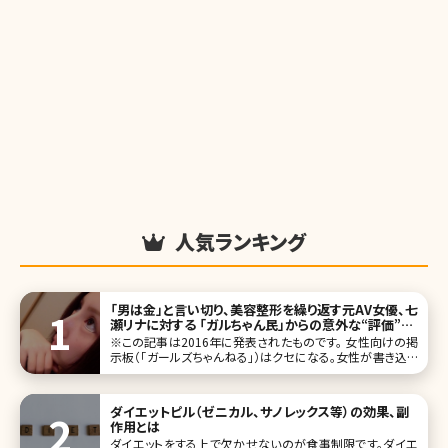
人気ランキング
「男は金」と言い切り、美容整形を繰り返す元AV女優、七
瀬リナに対する 「ガルちゃん民」からの意外な“評価”／
北条かや
※この記事は2016年に発表されたものです。 女性向けの掲
示板（「ガールズちゃんねる」）はクセになる。女性が書き込む
という点では「発言小町」と似ているが、「ガルちゃん」ではカ
テゴリ分けがなく、人気のスレッドが上位に表示される。「中
卒の人についてどう
ダイエットピル（ゼニカル、サノレックス等）の効果、副
作用とは
ダイエットをする上で欠かせないのが食事制限です。ダイエ