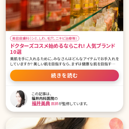
美容皮膚科（シミ、しわ、毛穴、ニキビ治療等）
ドクターズコスメ始めるならこれ! 人気ブランド
10選
美肌を手に入れるために、みなさんはどんなアイテムでお手入れを
していますか? 美しい肌を目指すなら、まずは健康な肌を目指すのが
近道。そんなときにトライしてみたいのがドクターズコスメです。 ドク
ターズコスメとは皮膚科医などの医師や医療機関が開発または、監
続きを読む
修しているコスメのこと。医学的な根拠に基づいて作られているた
め、一般的なコスメよりも違いを実感しやすい、安全性が高い、肌に
いい成分が高濃度に配合されているなどのメリットがあります。 基本
この記事は、
はドクターズコスメは、診察をうけてからの販売となります。 診察無
福井内科医院
の
しによるドクターズスメ販売による肌トラブルに関してが問題視され
福井美典
医師
が監修しています。
ています。 ここでは定番と呼ばれるアイテムから最新のものまで、注
目を集めているドクターズコスメ10選を紹介していきます。美肌を目
指して集中ケアを考えている方、必見ですよ!