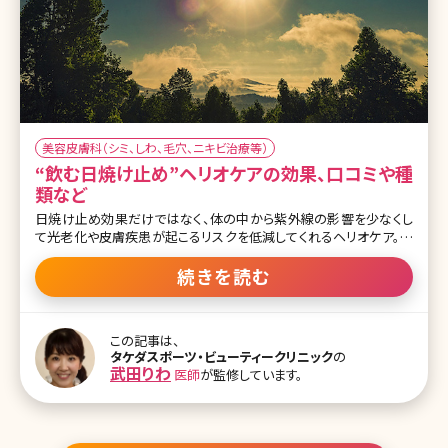
美容皮膚科（シミ、しわ、毛穴、ニキビ治療等）
“飲む日焼け止め”ヘリオケアの効果、口コミや種
類など
日焼け止め効果だけではなく、体の中から紫外線の影響を少なくし
て光老化や皮膚疾患が起こるリスクを低減してくれるヘリオケア。店
頭では販売されていませんが、どこで購入できるのでしょうか。価格と
合わせてチェックしていきましょう。 2-1.ヘリオケアを皮膚科で処方し
続きを読む
てもらう ヘリオケアやヘリオケア・ウルトラDは皮膚科や美容外科・美
容皮膚科などクリニックでしか購入することはできません。日本国内
のクリニックで処方されるものはヘリオケア・ウルトラDが多く、30カ
この記事は、
プセル1カ月分が5,000～6,300円で処方されます。ただし、この価格
タケダスポーツ・ビューティークリニック
の
の他に初診料や再診料などがかかるところも多いので、事前に確認
武田りわ
医師
が監修しています。
してからクリニックに行くようにしましょう。 2-2.ヘリオケアを通販で
購入するなら アジア人向けに開発されたピュアホワイトラディアン
スに限って日本