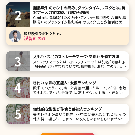
脂肪吸引のホントの痛み、ダウンタイム、リスクとは。美
容ナースの実体験、介助から解説
Contents 脂肪吸引のメリット・デメリット 脂肪吸引の痛み 脂
肪吸引のダウンタイム 脂肪吸引のリスク まとめ 筆者は美容
クリニックに勤務してから、様々な美容医療による治療を行
ってきました。肌のコンプレックスが大きかったため、美容皮
脂肪吸引ラボトウキョウ
膚治療やスキンケ
渓智司
医師
太もも・お尻のストレッチマーク・肉割れを消す方法
ストレッチマークとは ストレッチマークとは別名「肉割れ」、
「妊娠線」とも言われています。 胸や腹部、お尻、二の腕、太も
もなどの皮下脂肪が多くあり、皮膚が乾燥しやすい部分にで
きるひび割れのような線で、日本人の80%にみられるともい
われています。幅は数ミリ程度で、大きなものになると長さは
きれいな鼻の芸能人・女優ランキング
欧米人のようにスッキリと鼻筋の通った鼻って、本当に素敵
ですよね。ですが、最近では、高すぎない、主張しすぎない鼻
の方が人気のようです。その方が日本人の顔立ちとバランス
がとれるからでしょう。とはいえ、高すぎないといっても、横か
ら見たときにも美しくなければなりません。それでは、気にな
個性的な髪型が似合う芸能人ランキング
るきれいな鼻をした芸能
美のレベルが高い芸能界……中には美人だけれども、その
他大勢に埋もれてしまっている人もいるかもしれません。し
かし、個性を発揮することで輝く人がいます!その個性のひと
つが髪型であり、特に女性の場合はヘアスタイルで大きく雰
囲気が変わるものです。 ここでは、そんな個性的な髪型にす