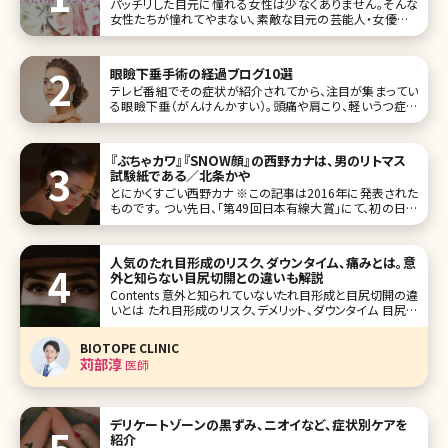
パッチリした目元に憧れる女性は少なくありません。そんな
女性たちが憧れてやまない、素敵な目元の芸能人・女優をラ
ンキングにしました!ランキングに出ている芸能人・女優さん
の目元に憧れて、まねっこメイクをしている女性も多いので
は? 1位北川景子 この投稿をInstagramで見
眼瞼下垂手術の経過ブログ10選
テレビ番組でその症状が紹介されてから、注目が集まってい
る眼瞼下垂（がんけんかすい）。頭痛や肩こり、軽いうつ症状
やおでこのしわまで、女性にとって気になる症状の原因にも
なると考えられています。日本人の8割が眼瞼下垂になると
も言われている今、「私も眼瞼下垂なのかも?」と悩んでいる
『ぶちゃカワ』『SNOW顔』の西野カナは、男のリトマス
方は多いのではないでしょう
試験紙である／北条かや
とにかくすごい西野カナ ※この記事は2016年に発表された
ものです。 つい先日、「第49回日本有線大賞」にて、初の日本
有線大賞を受賞した西野カナ。デビューした10代の頃から、
一貫して恋する女の子の気持ちを絶妙な歌詞とメロディー
にのせて歌い続ける。男女ともにファンが多い。なんとなく凄
人気のたれ目形成のリスク、ダウンタイム、痛みとは。意
いのだろう、
外と知らない目尻切開との違いも解説
Contents 意外と知られていないたれ目形成と目尻切開の違
いとは たれ目形成のリスク、デメリット、ダウンタイム 目尻切
開のリスク、デメリット、ダウンタイム たれ目形成と併用する
と良い施術 まとめ 【監修医師からのワンポイント】たれ目形
BIOTOPE CLINIC
成は当院でもよく行っている手術です
苅部淳
医師
デリケートゾーンの黒ずみ、ニオイなど、症状別ケアを
紹介