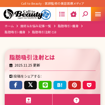
Call to Beauty - 医師監修の美容医療メディア
Search:
ホーム
施術＆お悩み記事一覧
脂肪吸引・痩身
脂肪吸引・痩身
脂肪吸引注射とは
脂肪吸引注射
とは
2025.11.25 更新
投稿をシェアする：