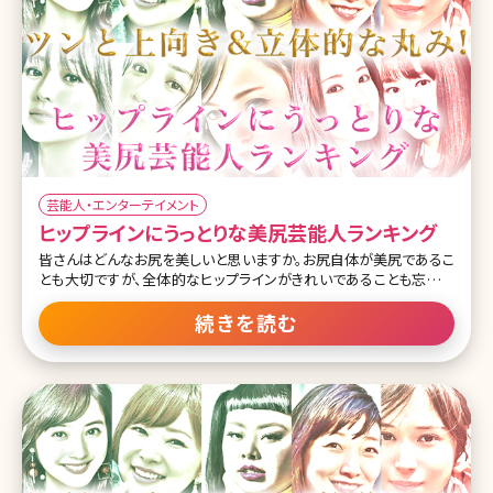
芸能人・エンターテイメント
ヒップラインにうっとりな美尻芸能人ランキング
皆さんはどんなお尻を美しいと思いますか。お尻自体が美尻であるこ
とも大切ですが、全体的なヒップラインがきれいであることも忘れて
はいけないポイント。 日本人の尻回りは欧米の人と比べ、骨盤の位
置がやや後ろで、筋肉の発達度が弱いため、垂れやすくぺったんこな
続きを読む
お尻が多いと言われています。 しかし男性が魅力を感じる部位として
も、よくあげられることのある「お尻」。是非ともその形は気にしてい
きたいところですが、一体どんな形が良いのか具体的なイメージはあ
りますか。今回は、目標にも設定できそうな、きれいなお尻・ヒップラ
インを持つ芸能人たちをランキングでご紹介します。 目次 第1位 田中
みな実 第2位 長谷川潤 第3位 深田恭子 第4位 足立梨花 第5位 中村
アン 第6位 ダレノガレ明美 第7位 森星 第8位 小嶋陽菜 第9位 秋元
才加 第10位 川口春奈 まとめ 第