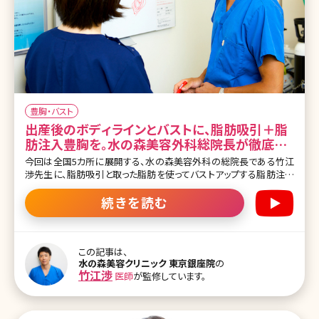
豊胸・バスト
出産後のボディラインとバストに、脂肪吸引＋脂
肪注入豊胸を。水の森美容外科総院長が徹底解
説
今回は全国5カ所に展開する、水の森美容外科の総院長である竹江
渉先生に、脂肪吸引と取った脂肪を使ってバストアップする脂肪注入
豊胸について、詳しく解説して頂きました。 通常の脂肪吸引のメリッ
ト、デメリットはもちろん、産後の女性の多くが直面するボディライン
続きを読む
の悩み、授乳後のバストの萎縮などのお悩みについてもその解決法
を丁寧且つ明確にお答えいただきました。 目次 ・水の森美容外科の
脂肪吸引の特徴 ・脂肪吸引の失敗とは ・脂肪吸引で取れる脂肪量
は? ・脂肪吸引後の圧迫の重要性 ・産後の身体の弛み ・産後に脂肪
この記事は、
水の森美容クリニック 東京銀座院
の
吸引、脂肪注入豊胸するメリット、デメリット ・一度の施術で胸に脂肪
竹江渉
医師
が監修しています。
注入できる量 ・脂肪注入豊胸でできるしこりとは ・脂肪吸引のダウン
タイム ・脂肪吸引後のリバウンドはこうして起こる ・脂肪注入豊胸の
定着率を高めるコツ ・脂肪吸引、脂肪注入豊胸のカウンセリ