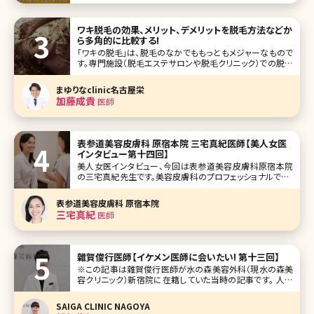
容医療（美容外科・美容皮膚科）まわりでは、女医さんはある
意味で患者さんの憧れになるような部分もあるので、他の科
に比べ、美人度が抜群に高いのは間違いないと思われます。
ワキ脱毛の効果、メリット、デメリットを脱毛方法などか
今回、そんな美
ら多角的に比較する!
「ワキの脱毛」は、脱毛のなかでももっともメジャーなもので
す。専門施設（脱毛エステサロンや脱毛クリニック）での脱毛
がムダ毛処理の選択肢の一つとなってきたとはいえ、やはり
まだまだ自己処理をする人の方が多いこのご時世ですが、
まゆりなclinic名古屋栄
「ワキ脱毛は脱毛エステサロンや脱毛クリニックで行ってい
加藤成貴
医師
る」と答えている人も多く、も
表参道美容皮膚科 原宿本院 三宅真紀医師【美人女医
インタビュー第十四回】
美人女医インタビュー、今回は表参道美容皮膚科原宿本院
の三宅真紀先生です。美容皮膚科のプロフェッショナルで、レ
ーザー治療、ヒアルロン酸、ボトックスなどのアンチエイジン
グ系注入治療に造詣が深く、数多くの症例を経験されていま
表参道美容皮膚科 原宿本院
す。そんな美人女医に、お肌のケア法から医師の指導法まで
三宅真紀
医師
聞いてきました。 学生時代
雜賀俊行医師【イケメン医師に会いたい! 第十三回】
※この記事は雜賀俊行医師が水の森美容外科（現水の森美
容クリニック）新宿院に在籍していた当時の記事です。 人気
企画「イケメン医師に会いたい」第十三回は大阪、名古屋な
どにも展開する水の森美容外科新宿院院長の雜賀俊行（さ
SAIGA CLINIC NAGOYA
いが としゆき）先生です。 心臓血管外科で、外科医としての