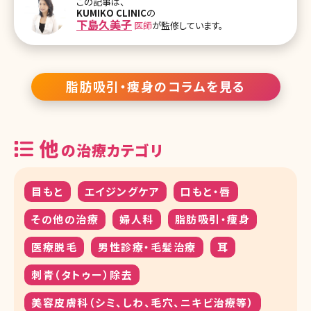
この記事は、
になろうと思った理由を教えてください 下島先生（以下S）：祖父も父
KUMIKO CLINIC
の
も医師でその影響は大きかったと思います。だからといって親から、医
下島久美子
医師
が監修しています。
師になるように言われたことは一度もありませんでしたが、これから
は女性も自立する時代だから何か資格をとるようにというのは両親
から常々言われ育ちました。そういった考えと周囲の環境も手伝って
自然に医師の道を目指しまし
脂肪吸引・痩身のコラムを見る
他
の治療カテゴリ
目もと
エイジングケア
口もと・唇
その他の治療
婦人科
脂肪吸引・痩身
医療脱毛
男性診療・毛髪治療
耳
刺青（タトゥー）除去
美容皮膚科（シミ、しわ、毛穴、ニキビ治療等）