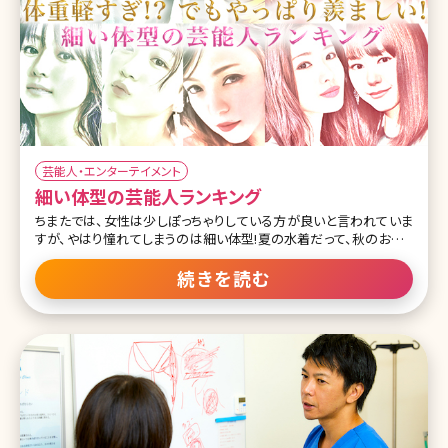
芸能人・エンターテイメント
細い体型の芸能人ランキング
ちまたでは、女性は少しぽっちゃりしている方が良いと言われていま
すが、やはり憧れてしまうのは細い体型!夏の水着だって、秋のおしゃ
れだって、春の彩りだって、冬のコートだって、着るだけでかっこよく決
まり、選べるファッションの種類も豊富です♪ 基本的に見られる職業
続きを読む
である、モデル・女優・タレントなどの女性芸能人は、細い人が多いで
すね。今回は、そのなかでも抜群に細身な芸能人をランキング形式
でご紹介していきます。 第1位桐谷美玲 この投稿をInstagramで見る
桐谷美玲(@mirei_kiritani_)がシェアした投稿 モデルや女優として活
躍する桐谷美玲さんは、細い芸能人という話題の時に、いつも名前が
真っ先に上がります。一般人とは、骨格から何から違いすぎるというこ
とを思わせてくれる、まさに細身の芸能人No.1です。一時のプロフィ
ー