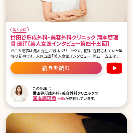
美人女医
世田谷形成外科・美容外科クリニック 滝本磨理
香 医師【美人女医インタビュー第四十五回】
※この記事は滝本先生が城本クリニック立川院に在籍されていた当
時の記事です。 人気企画「美人女医インタビュー」第四十五回は、全
国25院を展開、30年以上の歴史がある城本クリニック立川院の滝本
磨理香（たきもとまりか）先生です。 医師として目指しているのは「患
続きを読む
者さんに寄り添う医師」。その理由は10代の頃にさかのぼります。 大
学病院、米国留学を経て、城本クリニックで形成外科専門医として幅
広いオペ治療を担当し、自分の施術体験も交えながらのエイジング
ケアでは患者さんの人気も高いそう。 インタビュー中の優しい雰囲気
この記事は、
世田谷形成外科・美容外科クリニック
の
が親近感をグッと増し、モデル顔負けの高身長の滝本先生に、美容医
滝本磨理香
医師
が監修しています。
療への想い、プライベートなどたくさん話していただきました! 目次 ・
医師を志した理由 ・大学卒業後の経歴 ・美容医療を志した理由 ・得
意な施術について ・城本クリニックの特徴について ・美容