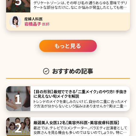
デリケートゾーンは、その呼び名の通りあらゆる意味でデリ
ケートな部分なだけに、なにか悩みが発生したとしても他人
に聞くこともできず、本当に困ってしまいますよね。誰にも聞く
ことができないデリケートゾーンの悩みと、そのケア・解決策
産婦人科医
について考えてみることにしましょう。 目次 1.デリケートゾー
岩橋晶子
医師
ンの悩み
もっと見る
おすすめの記事
【目の形別】最短でできる「二重メイク」のやり方! 手抜き
に見えない旬メイクを解説
トレンドのメイクを楽しみたいけど、自分の二重に合ったメイ
ク方法が分からないという悩みはありませんか?実は二重に
は種類があり、奥二重・末広二重・平行二重それぞれの魅力
を活かしたメイクのポイントがあります。自分の二重に合わ
せたメイクをおさえないと、雑誌のモデルのようなパッチリ可
厳選美人女医12名【美容外科医・美容皮膚科医版】
愛らしい目元をつくるはず
最近では、テレビでコメンテーター、バラエティ出演者として
女医さんを見る機会も多いのではないのでしょうか。 特に美