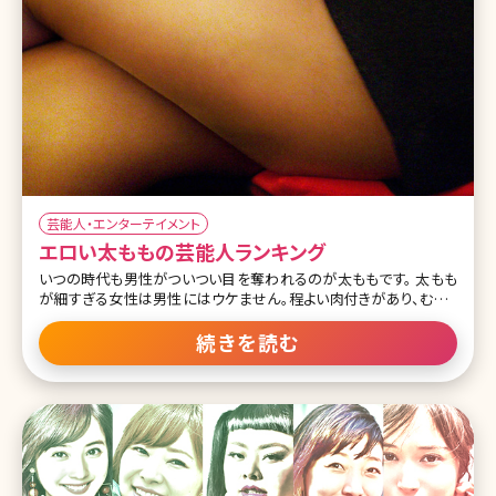
芸能人・エンターテイメント
エロい太ももの芸能人ランキング
いつの時代も男性がついつい目を奪われるのが太ももです。 太もも
が細すぎる女性は男性にはウケません。程よい肉付きがあり、むっち
りしているセクシーな太ももは男性から見て「エロい」と感じさせま
す。 男性が思わず見惚れてしまうようなエロく、セクシーな太ももの
続きを読む
女性芸能人を1位から10位までご紹介します。 1位 有村架純 この投
稿をInstagramで見る kasumi arimura 有村架純
(@kasumi_arimura.official)がシェアした投稿 1位は有村架純さん
です。スリーサイズは80-60-82。 代表作はNHKの連続テレビ小説『あ
まちゃん』や『ビリギャル』です。『あまちゃん』では小泉今日子さん演じ
る天野春子の少女時代を有村さんが演じ一気にブレイク。『ビリギャ
ル』では