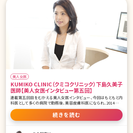
美人女医
KUMIKO CLINIC（クミコクリニック）下島久美子
医師【美人女医インタビュー第五回】
連載第五回目をむかえる美人女医インタビュー、今回はもともと内
科医として多くの病院で勤務後、美容皮膚科医になられ、2014年に
東京・日比谷に美容皮膚科・医療痩身をメインとするKUMIKO
CLINIC（クミコクリニック）を開設された、院長の下島久美子先生で
続きを読む
す。 美容皮膚科に携わろうと思った想い、医療として美を提供する側
としてのこだわりをじっくり聞いてきました。 もっと身近に美容医療を
普及させていく一旦を担えたらなと思い転科しました ー最初に、医師