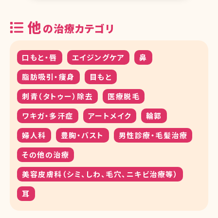
他
の治療カテゴリ
口もと・唇
エイジングケア
鼻
脂肪吸引・痩身
目もと
刺青（タトゥー）除去
医療脱毛
ワキガ・多汗症
アートメイク
輪郭
婦人科
豊胸・バスト
男性診療・毛髪治療
その他の治療
美容皮膚科（シミ、しわ、毛穴、ニキビ治療等）
耳