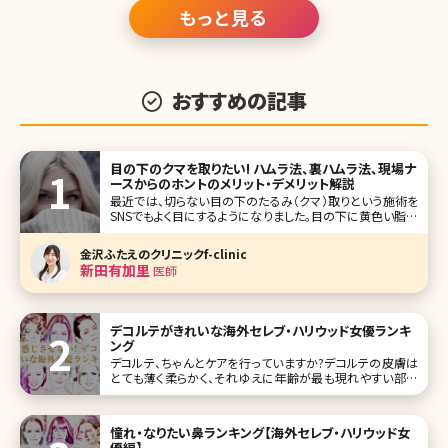
もっと見る
おすすめの記事
目の下のクマを取りたい! ハムラ法、裏ハムラ法、現場ナ
ースからのホントのメリット・デメリット解説
最近では、切らない目の下のたるみ（クマ）取りという施術を
SNSでもよく目にするようになりました。目の下に黄色い脂肪
が乗っている動画を目にした方も多くいると思います。そうい
った動画や投稿では、目の下にある眼下脂肪というものを除
金沢ふたえのクリニックf-clinic
去しています。SNSで目にするだけでなく、目元のクマ治療は
新田有加里
医師
実際にとても人気の
デコルテがきれいな海外セレブ・ハリウッド女優ランキ
ング
デコルテ、ちゃんとケアを行っていますか?デコルテの皮膚は
とても薄く柔らかく、それゆえに年齢が最も現れやすい部分
です。デコルテがきれいに見える最大の条件はシミやシワが
ないということ。そして、くっきりと浮き上がった鎖骨も、美し
いデコルテをキープするためには欠かすことのできない条件
憧れ・なりたい鼻ランキング【海外セレブ・ハリウッド女
です。今回は、デコルテ
優編】