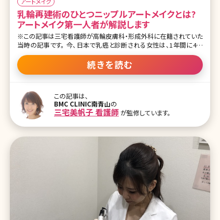
アートメイク
乳輪再建術のひとつニップルアートメイクとは?
アートメイク第一人者が解説します
※この記事は三宅看護師が高輪皮膚科・形成外科に在籍されていた
当時の記事です。 今、日本で乳癌と診断される女性は、1年間に4万
人にのぼっています。 多種多様な治療法の一つに乳房切除がありま
す。 癌発生個所により乳頭・乳輪を残せる場合もありますが、乳頭・
続きを読む
乳輪ともに切除しなくてはいけない場合もあります。乳房、乳頭・乳
輪の再建方法には数種類ありますが、ここでは、乳輪の再建をアート
メイクで行う場合について述べたいと思います。 アートメイク以外の
この記事は、
乳輪の再建には、健側の乳輪に大きさがある場合には、健側の乳輪
BMC CLINIC南青山
の
の外側を採取して移植する方法や、大腿基部の色素沈着した部位の
三宅美帆子 看護師
が監修しています。
皮膚を採取し移植する方法があります。その場合、長期間経過すると
色調がやや薄くなることがありますので、その際、アートメイクを用い
て色を入れていくことも可能です。 三宅看護師によるニップルアート
メイク施術