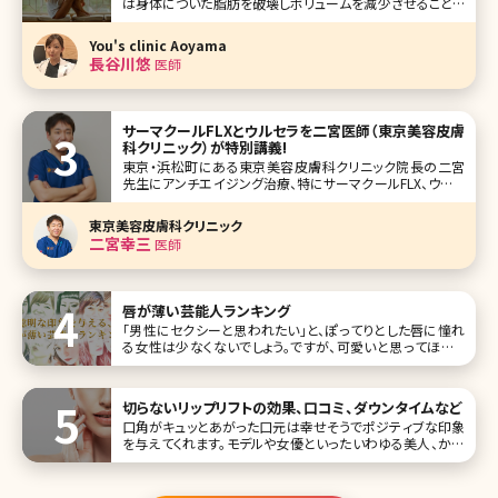
は身体についた脂肪を破壊しボリュームを減少させることも
できてしまうんです! 夏など暑く露出が増える季節に、体型が
気になる方や年々代謝が落ちてしまい同じ食事や活動量で
You's clinic Aoyama
も太ってしまいお悩みの方はぜひこの記事をご覧下さい。 ボ
長谷川悠
医師
ディハイフ（Body
サーマクールFLXとウルセラを二宮医師（東京美容皮膚
科クリニック）が特別講義!
東京・浜松町にある東京美容皮膚科クリニック院長の二宮
先生にアンチエイジング治療、特にサーマクールFLX、ウルセ
ラについて解説してもらいました。 アンチエイジング機器の
代名詞といっても過言ではないこの2機器。実際に毎日クリ
東京美容皮膚科クリニック
ニックで治療にあたり、多数の症例を見てきたからこその解
二宮幸三
医師
説は貴重です。アンチ
唇が薄い芸能人ランキング
「男性にセクシーと思われたい」と、ぽってりとした唇に憧れ
る女性は少なくないでしょう。ですが、可愛いと思ってほしい
のであれば、唇が薄い方が実はいいかもしれません。 そこで
今回は、唇が薄い芸能人を10名ご紹介。彼女たちの可愛さ
を、とくとご覧ください! 第1位新垣結衣 こ
切らないリップリフトの効果、口コミ、ダウンタイムなど
口角がキュッとあがった口元は幸せそうでポジティブな印象
を与えてくれます。モデルや女優といったいわゆる美人、かわ
いいと言われる女性たちも皆、口角があがっている人ばか
り。とはいえ、人によっては筋肉のはたらきによって口角が下
がってしまう人