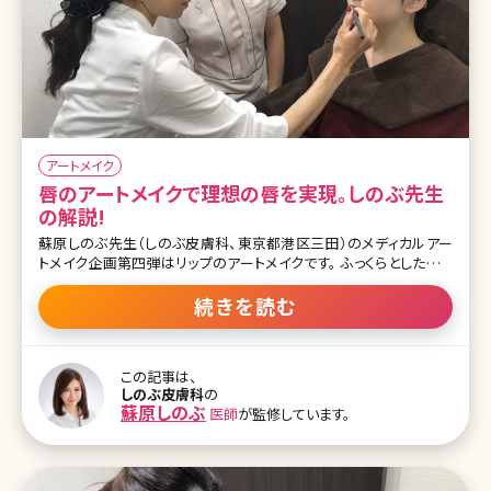
アートメイク
唇のアートメイクで理想の唇を実現。しのぶ先生
の解説!
蘇原しのぶ先生（しのぶ皮膚科、東京都港区三田）のメディカルアー
トメイク企画第四弾はリップのアートメイクです。 ふっくらとしたセク
シーな唇、赤ちゃんのようなくすみのないクリアな唇、口角が上がっ
た華やかな唇。あなたの理想はどのような唇ですか?アートメイクに
続きを読む
よって理想の唇、印象的な唇を手に入れませんか? デリケートな部分
なので、施術後の注意点や過ごし方も詳しく話してもらいました。 唇
は黒くなったりすると特に目立つ場所なので、施術している間はでき
この記事は、
るだけ色味のある化粧品、口紅は避けたほうがいいと思います ー唇
しのぶ皮膚科
の
のアートメイクについてお伺いします。唇は皮膚の中でも薄い部位で
蘇原しのぶ
医師
が監修しています。
すが、施術後の腫れはありますか? しのぶ先生（以下S）：おっしゃる通
り、唇はほかの場所と違って皮膚が薄いので、終わったあとに少しぼ
てっとした印象にはなります。ほかの部位であれば多少腫れたとして
も引きが早いで