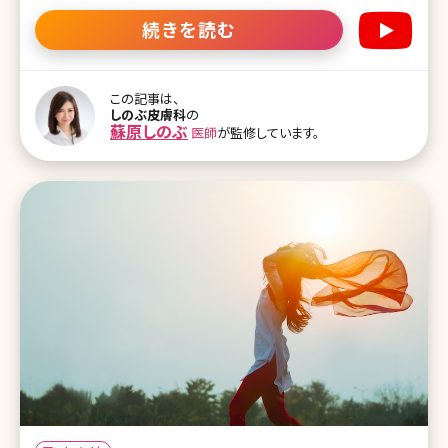
解説してくれました。 朝眉を描く時間がない、すっぴんでもしっかりし
た眉が欲しい、そもそも形がわからない……そんな女子がブチ当た
続きを読む
るお悩みにしのぶ先生が出した答えとは!? 今のアートメイクは、自然
な仕上がりで、もともと生えてるかのように美しくできますし、色も選
ぶことができます ー眉毛の形について悩んでいます。どんな形が似合
うのかが分からないので、すっぴんでも綺麗に眉毛が残るように、先
この記事は、
しのぶ皮膚科
の
生にデザインをお願いしたいです。 しのぶ先生（以下S）：そうですよ
蘇原しのぶ
医師
が監修しています。
ね。アートメイクをやりたい理由として、デザインが分からないことと
朝メイクするのが大変ということ、普段すっぴんでも綺麗にいたいと
いう方が多いです。昔はアートメイクといえば色素を入れたような感
じがあり