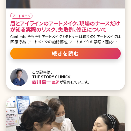
アートメイク
眉とアイラインのアートメイク、現場のナースだけ
が知る実際のリスク、失敗例、修正について
Contents そもそもアートメイクとタトゥーは違うの? アートメイクは
医療行為 アートメイクの施術部位 アートメイクの禁忌と適応注意
眉とアイラインのアートメイクのリスク 眉とアイラインのアートメイク
のメリット 眉とアイラインのアートメイクのデメリット 眉とアイライン
続きを読む
のアートメイクの失敗例 アートメイクの修正 眉・アイラインアートメ
イクの施術の実際の流れ 眉アートメイクのダウンタイム（施術後の
経過） おわりに 最近はアートメイクを受ける方が増えており、女性だ
この記事は、
けでなく男性でも希望される方が増えています。TVでも取り上げら
THE STORY CLINIC
の
れ、一般の方々のアートメイクの知名度は以前よりも上がっていま
西川嘉一
医師
が監修しています。
す。 「毎日のメイクが面倒くさい」「朝は時間がないから少しでもメイ
クに時間をかけたくない」「薄い眉をなんとかしたい」等こんなふうに
思った時に、アートメイクをやってみたい