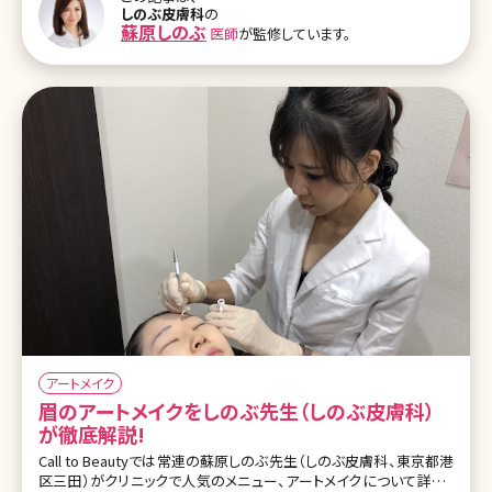
しのぶ皮膚科
の
ります ー額の生え際のアートメイクについてお伺いします。患者様に
蘇原しのぶ
医師
が監修しています。
よっては、部分的な施術だけではなく、広範囲にされる方もいらっし
ゃいますか? しのぶ先生（以下S）：基本的にアートメイクはどこにで
も入れることができますが、生え際に関しては産毛がある場所をメイ
ンに施術しています。
アートメイク
眉のアートメイクをしのぶ先生（しのぶ皮膚科）
が徹底解説!
Call to Beautyでは常連の蘇原しのぶ先生（しのぶ皮膚科、東京都港
区三田）がクリニックで人気のメニュー、アートメイクについて詳しく