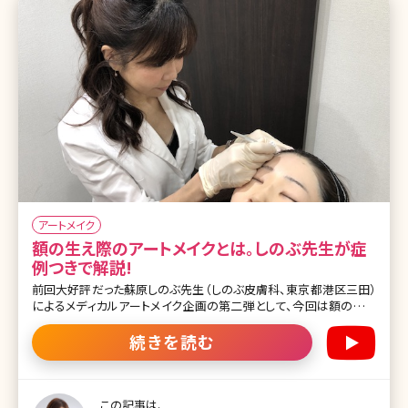
アートメイク
額の生え際のアートメイクとは。しのぶ先生が症
例つきで解説!
前回大好評だった蘇原しのぶ先生（しのぶ皮膚科、東京都港区三田）
によるメディカルアートメイク企画の第二弾として、今回は額の生え
際のアートメイクについて解説してもらいました。 小顔になりたい、
最近額が広くなった気がする、髪の毛が瘦せ細り、生え際の薄毛が気
続きを読む
になってきた方など必見の内容です! 大きく印象が変わる気になる額
の生え際のお悩みを解決してみませんか? 喋っているき、髪の毛をア
ップにしたときなど、髪の流れのさまざまな角度を考慮して入れない
と、動いていないときは良いけども、動くと違和感が生まれることもあ
この記事は、