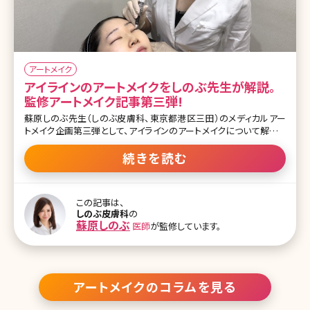
アートメイク
アイラインのアートメイクをしのぶ先生が解説。
監修アートメイク記事第三弾!
蘇原しのぶ先生（しのぶ皮膚科、東京都港区三田）のメディカルアー
トメイク企画第三弾として、アイラインのアートメイクについて解説し
ていただきました。 デザインが決まらなかったり、なかなか上手くアイ
ラインを描けないことってありますよね?多くの女性にある悩みの解
続きを読む
決を医療機関でしか受けられないアートメイクで。敏感な目元の施
術も安心です。 目力アップ効果で、すっぴんでもナチュラルメイクをし
ているかのような印象に! 日本では取り扱いがない、よく効く麻酔が
この記事は、
海外で出ているのが分かって、その麻酔を使うようになってから、眉
しのぶ皮膚科
の
と変わらないぐらいの痛みでできるようになりました ーアートメイク
蘇原しのぶ
医師
が監修しています。
のアイラインについてお伺いします。目の周りの皮膚は他の部位と比
べて薄いと思いますが、痛みはありますか? しのぶ先生（以下S）：全く
痛くないです。以前は眉よりアイラインのほうが痛みがありましたが、
今は麻酔がす
アートメイクのコラムを見る