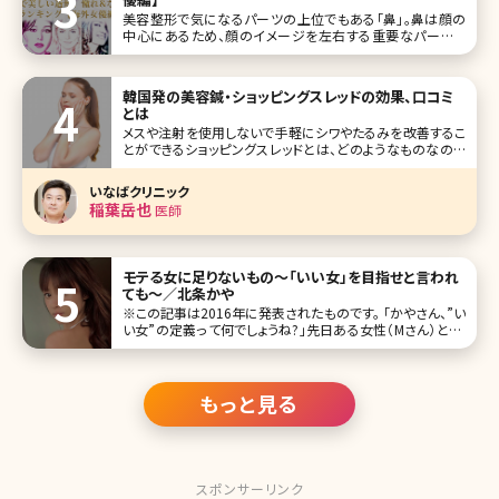
美容整形で気になるパーツの上位でもある「鼻」。鼻は顔の
中心にあるため、顔のイメージを左右する重要なパーツで
す。今回はそんな鼻に注目し、美しい鼻を持つ海外のセレブ
な女優さんをランキングにしました。 1位グレース・ケリー
View this post on Instagra
韓国発の美容鍼・ショッピングスレッドの効果、口コミ
とは
メスや注射を使用しないで手軽にシワやたるみを改善するこ
とができるショッピングスレッドとは、どのようなものなので
しょうか？気になるメリットやデメリット、治療方法を紹介しま
す。ショッピングスレッドを検討するさいに参考にしてみてく
いなばクリニック
ださいね。 目次
稲葉岳也
医師
モテる女に足りないもの～「いい女」を目指せと言われ
ても～／北条かや
※この記事は2016年に発表されたものです。 「かやさん、”い
い女”の定義って何でしょうね?」――先日ある女性（Mさん）と、こ
んな話題で盛り上がった。彼女はアラサー、とっても可愛らし
いお人形のような顔立ちで、女性なら誰もが一度は憧れるキ
もっと見る
スポンサーリンク