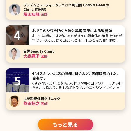
す。確かに、男性に人気のある女優やタレントさんでも優しそ
プリズムビューティークリニック 町田院（PRISM Beauty
うなたれ
Clinic 町田院）
畑山知輝
医師
おでこのシワを防ぐ方法と美容医療による改善法
おでこは顔の中心部にあるがゆえに顔全体の印象を作る部
位です。ゆえに、おでこにシワが刻まれると見た目年齢が高く
なる印象を与えてしまいます。 おでこのシワは加齢によって
起こるスキントラブルの一種ですが、日常生活における生活
目黒Beauty Clinic
習慣にもシワが増える原因が隠れています。 本記事ではお
大森寛子
医師
でこのシワができ
ゼオスキンヘルスの効果、料金など。医師指導のもと、
自宅ケア
くすみやシミ、肝斑や毛穴の開きや肌のゴワつき……。追い打
ちをかけるように現れる肌トラブルやエイジングサインにう
んざりしていませんか?肌全体を新しく生まれ変わらせたい、
家にいながらしてそんな希望を叶えてくれるのがオバジの
よだ形成外科クリニック
「ゼオスキンヘルス」で
依田拓之
医師
もっと見る