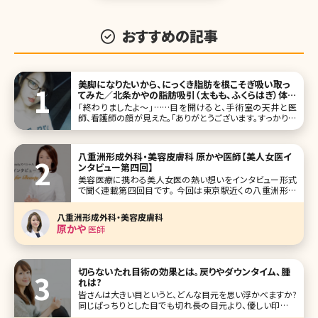
おすすめの記事
美脚になりたいから、にっくき脂肪を根こそぎ吸い取っ
てみた／北条かやの脂肪吸引（太もも、ふくらはぎ）体験
記
「終わりましたよ～」……目を開けると、手術室の天井と医
師、看護師の顔が見えた。「ありがとうございます。すっかり寝
てました。何時間かかりましたか?」「今2時半だから、4時間で
すね」「え、そんなに!?」麻酔の注射をしてからの記憶が一切
ない。手術を始めたのが午前10時だから、4時間以上も眠っ
八重洲形成外科・美容皮膚科 原かや医師【美人女医イ
ていたのだ。そ
ンタビュー第四回】
美容医療に携わる美人女医の熱い想いをインタビュー形式
で聞く連載第四回目です。 今回は東京駅近くの八重洲形成
外科・美容皮膚科の原かや院長です。 形成外科から美容領
域進出の経緯、現在でも診療にあたる大学病院と開業医の
八重洲形成外科・美容皮膚科
違いなどを語ってもらい、興味深い内容になりました。インタ
原かや
医師
ビューから、その真摯な想いが
切らないたれ目術の効果とは。戻りやダウンタイム、腫
れは?
皆さんは大きい目というと、どんな目元を思い浮かべますか?
同じぱっちりとした目でも切れ長の目元より、優しい印象を
与えるたれ目のほうが男性ウケがいいという意見もありま