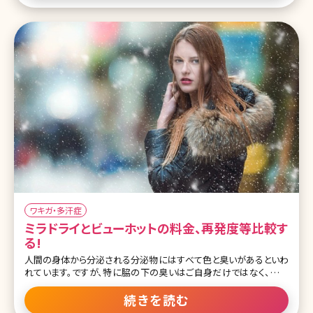
ワキガ・多汗症
ミラドライとビューホットの料金、再発度等比較す
る!
人間の身体から分泌される分泌物にはすべて色と臭いがあるといわ
れています。ですが、特に脇の下の臭いはご自身だけではなく、他人
に不快感を与えてしまうことも少なくありません。 脇の下の臭い、そ
れは皮下のアポクリン汗腺とエクリン汗腺から分泌される汗が原因
続きを読む
となっていますが、実は、汗には水分だけではなく、タンパク質や糖