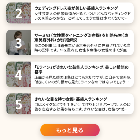
見るたび、心のなかで嫉妬とも羨望ともつかぬ炎が燃え上
がるような思いがした。ネットで「小顔」と検索すれば、「小顔
ウェディングドレス姿が美しい芸能人ランキング
になる方法」「小顔
女性芸能人の結婚報道が出ると、つい「どんなウェディングド
レスを着るのかな?」と考えてしまう女性は少なくないでしょ
う。花嫁姿は、女性が一度は経験したい憧れの的ですからね。
そこで今回は未婚の方も含めて、ウェディングドレス姿が美し
いと評判の女性芸能人を10名ご紹介します。 第1位石原さと
サーミVa（女性器タイトニング治療機）を川路先生（東
み
京美容外科）が詳細解説
※この記事は川路先生が東京美容外科に在籍されていた当
時の記事です。 年を重ねた女性や産後の女性の多くが直面
する女性器の悩みは、切実ですが、なかなか相談することが
難しいもの。治療はしたいけど、大掛かりになったり、ダウン
タイムは避けたい……。そんなデリケートな悩みを解消する
「Eライン」がきれいな芸能人ランキング。美しい横顔の
美容外科・美容皮膚科での治療
基準
正面から見た顔の印象はとても大切ですが、ご自身で案外気
付きにくいのが、横から見たEラインなのではないでしょうか。
Eラインとは、エステティックラインの略で、顔を横向きにした
ときの鼻の先端から下顎の最も突き出している部分を結ん
だラインを指します。 そして、このライン上に唇がかからない
きれいな目を持つ女優・芸能人ランキング
ことが理想的である
目はメイクなどでも手をかけて作り上げるパーツで、人の印
象を左右する効果を持ちます。きれいな目は、女性の“美人・
かわいい”を実現させ、またその人ならではの特徴（キャラク
ター）も生み出します。 今回は惹きつけられる魅力を持つ、目
がきれいな芸能人をランキングでご紹介します。さまざまな
瞳の色・形を持つ
もっと見る