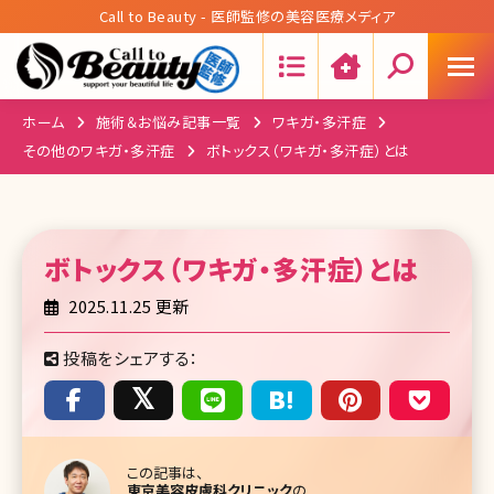
Call to Beauty - 医師監修の美容医療メディア
Search:
ホーム
施術＆お悩み記事一覧
ワキガ・多汗症
その他のワキガ・多汗症
ボトックス（ワキガ・多汗症）とは
ボトックス（ワキガ・多汗症）
とは
2025.11.25 更新
投稿をシェアする：
この記事は、
東京美容皮膚科クリニック
の