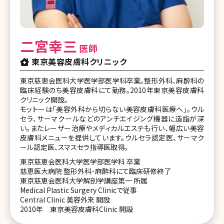
二宮幸三
医師
東京美容皮膚科クリニック
東京慈恵会医科大学医学部医学科卒業。整形外科、麻酔科の
臨床経験のち美容皮膚科にて勤務。2010年東京美容皮膚科
クリニック開設。
モットーは「美容外科から切らない美容皮膚科医療へ」。ウル
セラ、サーマクールなどのアンチエイジング機器に造詣が深
い。またレーザー治療やメディカルエステも行い、幅広い美容
皮膚科メニューを提供しています。ウルセラ認定医、サーマク
ール認定医、スマスセラ指導医取得。
東京慈恵会医科大学医学部医学科 卒業
慈恵医大病院 整形外科･麻酔科にて臨床研修終了
東京慈恵会医科大学解剖学講座第一 所属
Medical Plastic Surgery Clinicで従事
Central Clinic 美容外来 開設
2010年 東京美容皮膚科Clinic 開設