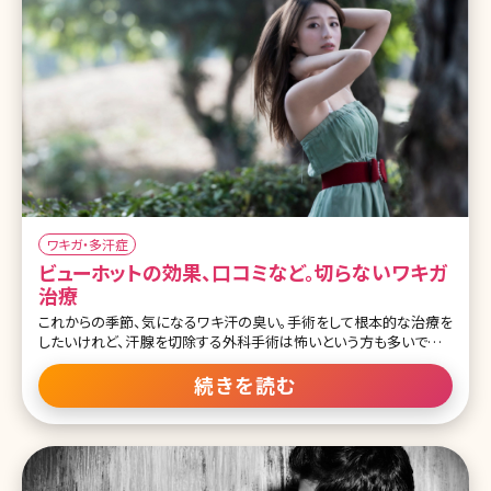
ワキガ・多汗症
ビューホットの効果、口コミなど。切らないワキガ
治療
これからの季節、気になるワキ汗の臭い。手術をして根本的な治療を
したいけれど、汗腺を切除する外科手術は怖いという方も多いですよ
ね。とはいえ、切らないワキガ手術は効果がないという声もよく聞きま
す。切らないワキガ治療の中で再発が少なく、治療効果が期待できる
続きを読む
と言われているのがビューホット。ビューホットとはどんな治療なの
でしょうか。 目次 1.ビューホットってどんな施術? 1-1.ビューホットと
は 1-2.ビューホットの効果 1-3.ビューホットのメリット・デメリット 1-
4.ビューホット施術時の痛みやダウンタイム 1-5.ビューホットは即効
性がある? 2.ビューホットの施術 2-1.ビューホットの施術プロセス 2-