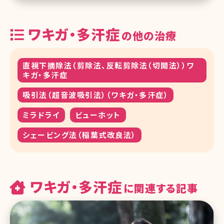
ワキガ・多汗症
の他の治療
直視下摘除法（剪除法、反転剪除法（切開法））ワ
キガ・多汗症
吸引法（超音波吸引法）（ワキガ・多汗症）
ミラドライ
ビューホット
シェービング法（稲葉式改良法）
ワキガ・多汗症
に関連する記事