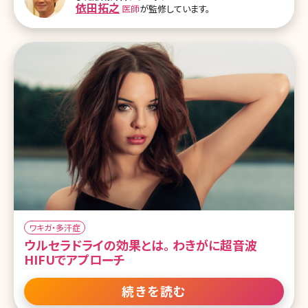
トックスってどんな成分? 1-2.脇ボトックスの効果 1-3.脇ボトックスの
依田拓之
医師
が監修しています。
値段 1-4.脇ボトックスの保険適用について 2.脇ボトックスの副作用
とは 2-1.脇ボトックスは効かない? 2-2.脇ボトックスの副作用 2-3.脇
ボトックスを受けられない人 3
ワキガ・多汗症
ウルセラドライの効果とは。 わきがに超音波
HIFUでアプローチ
続きを読む