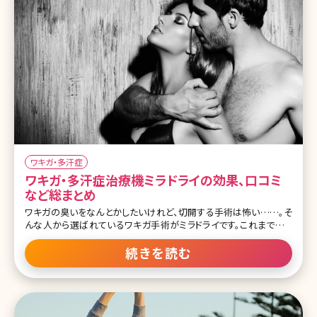
2.ビューホットの価格 2-3.ビューホットの口コミ 3.まとめ 1
ワキガ・多汗症
ワキガ・多汗症治療機ミラドライの効果、口コミ
など総まとめ
ワキガの臭いをなんとかしたいけれど、切開する手術は怖い……。そ
んな人から選ばれているワキガ手術がミラドライです。これまでワキ
ガの治療はワキの下を切開して、臭いのある汗を分泌するアポクリ
ン腺を除去することでしか根本的な解決にはならないと考えられて
続きを読む
いましたが、ミラドライの施術を受けて以来、まったく臭いが気になら
なくなったという人も少なくありません。この切らないワキガ治療・ミ
ラドライとはどんな施術なのでしょうか。 目次 1.施術直後からワキガ
の臭いがなくなる?切らないワキガ治療ミラドライとは 1-1.従来のワ
キガ治療とは 1-2.ミラドライの効果 1-3.ミラドライの口コミ 1-4.ミラド