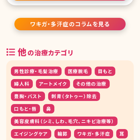
質、アンモニアが含まれています。 そして、これらの成分を餌として表
皮の常在菌が増殖することにより、独特なきつい臭いを発生させるこ
とになります。この状態をワキガと呼び、これを改善する適切な方法
に、医療機関で治療できる「ミラドライ」と「ビューホット」があり、どち
ワキガ・多汗症のコラムを見る
らも切らないワキガ治療法として知られています。 それでは、現在医
療機関で行われているワキガ治療の「ミラドライ」、そして「ビューホッ
ト」について、両者の特徴や違い、メリット・デメリットについて解説し
ます。 ミラド
他
の治療カテゴリ
男性診療・毛髪治療
医療脱毛
目もと
婦人科
アートメイク
その他の治療
豊胸・バスト
刺青（タトゥー）除去
口もと・唇
鼻
美容皮膚科（シミ、しわ、毛穴、ニキビ治療等）
エイジングケア
輪郭
ワキガ・多汗症
耳