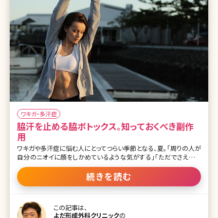
ライは効果をすぐ実感できる? 1-5.ミラドライは再発しやすい? 1-6.ミ
ラドライは効果がない? 1-7.
ワキガ・多汗症
脇汗を止める脇ボトックス。知っておくべき副作
用
ワキガや多汗症に悩む人にとってつらい季節となる、夏。「周りの人が
自分のニオイに顔をしかめているような気がする」「ただでさえ暑い
この時期、人前に出たときにどっと汗が出て恥ずかしい思いをするの
ではないか」こんな心配をしている方も多いでしょう。 ワキガや多汗
続きを読む
症の治療をしたいけれど手術は怖いという人に人気があるのが脇ボ
トックス注射です。ここでは夏に向けて考えたい、脇ボトックスによる
多汗症とワキガ対策、その副作用などについて詳しく解説していきま
この記事は、
す。 目次 1.脇ボトックスによる多汗症&ワキガ対策と副作用 1-1.脇ボ
よだ形成外科クリニック
の