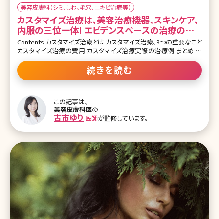
美容皮膚科（シミ、しわ、毛穴、ニキビ治療等）
カスタマイズ治療は、美容治療機器、スキンケア、
内服の三位一体! エビデンスベースの治療の全
貌に迫る
Contents カスタマイズ治療とは カスタマイズ治療、3つの重要なこと
カスタマイズ治療の費用 カスタマイズ治療実際の治療例 まとめ 筆
者の勤務するクリニックでは、美容外科だけでなくピーリングやトー
ニングなどの美容皮膚科の治療も根強い人気があります。体の表面
続きを読む
を覆う皮膚は1番大きい体の臓器であるとも言われており、顔の中で
も皮膚が綺麗であれば、清潔感があり綺麗な人といった印象を与え
ることもあるとても重要な部位です。 シミやくすみ・シワ・毛穴・ニキ
この記事は、
ビやニキビ跡など、ひとりひとり患者さんによって皮膚のお悩みも変
美容皮膚科医
の
わってきます。皮膚は厚さや皮脂の量で脂性肌、乾燥肌など、それぞ
古市ゆり
医師
が監修しています。
れ特徴が異なるため多様な悩みが起こりやすい部分なのです。その
ため、ひとりひとりに合った治療が異なり、どの施術が自分に合って
いるのか思い悩む方も少なくないのではないでしょうか? 筆者の担当
する