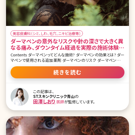
美容皮膚科（シミ、しわ、毛穴、ニキビ治療等）
ダーマペンの意外なリスクや針の深さで大きく異
なる痛み、ダウンタイム経過を実際の施術体験か
ら解説
Contents ダーマペンってどんな施術? ダーマペンの効果とは? ダー
マペンで使用される追加薬剤 ダーマペンのリスク ダーマペンの治
療の流れ ダーマペンの治療中の痛み ダーマペンのダウンタイム ダ
ーマペンの施術間隔 ダーマペンの治療回数 おわりに 最近よく耳に
続きを読む
するダーマペン、一体どんな施術なのか気になりますよね。SNS等で
流れてくる動画では、血まみれになっている人もいてなんだか怖そう
な施術だと思っていませんか?今回はみなさんの疑問や不安を解決
この記事は、
するべく、実際の施術とリスク、その後のダウンタイムについて詳しく
STスキンクリニック青山
の
解説していきます。 【監修医師からのワンポイント】ダーマペンは創傷
田澤しおり
医師
が監修しています。
治癒機能によりコラーゲン・エラスチンを造成するだけではなく、同
時にお悩みに合わせた薬剤を塗布してより効果を高めることもでき
ます。施術後はやや腫れや赤みを伴いますので、ご自