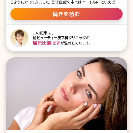
るようになってきました。美容医療の中ではニードルRFといえばポテ
ンツァというくらい有名になった機械ですが、まだまだ新しい機械で
すので、初めて耳にする方も少なくはないでしょう。 ニードルRFにも
続きを読む
シルファームやモフィウスといった機械がありますが、どのように違う
のかがわかりにくいというお声も多く、今回は同じニードルRFでもそ
れぞれどのような特徴があるのかについて細かく解説していきます。
この記事は、
ポテンツァはここ2〜3年で広まってきた新しい機械ですが、東京や大
麗ビューティー皮フ科クリニック
の
阪を中心に導入している美容クリニックが増加し続けています。なぜ
居原田麗
医師
が監修しています。
このように人気になったのか、ポテンツァとはどのような機械なので
しょうか? 【監修医師からのワンポイント】ポテンツァはニードルRFと
いうことで毛穴やニキビ跡の凹凸など、質を良くする治療ではありま
すが、同時に血