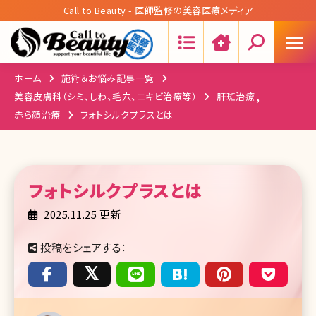
Call to Beauty - 医師監修の美容医療メディア
Search:
ホーム
施術＆お悩み記事一覧
美容皮膚科（シミ、しわ、毛穴、ニキビ治療等）
肝斑治療
赤ら顔治療
フォトシルクプラスとは
フォトシルクプラス
とは
2025.11.25 更新
投稿をシェアする：