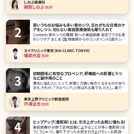
しのぶ皮膚科
よ」とヘソを曲げて、もう会わない
蘇原しのぶ
医師
若いうちのお悩みも多い首のシワ。忘れがちな日常のケ
アをしつつ、切らない美容医療施術も取り入れて
Contents 首のシワの種類 首への美容医療 自宅でできる首
のシワケア まとめ 【監修医師からのワンポイント】首のシワ
は加齢だけでなく姿勢や癖など日常習慣の影響も大きい部
位です。深くなる前ほど改善しやすいため、まずは保湿や紫外
カイクリニック東京（KAI CLINIC TOKYO）
線対策を習慣づけましょう。美容医療では、ダウンタ
播摩光宣
医師
初期脱毛に有効なプロペシア。肝機能への影響とうつ
など副作用のこと
薄毛に悩む人にとって、非常に力強い味方となるものがあり
ます。それが、「プロペシア」と呼ばれる薬です。ただし、薬であ
るがゆえ、そこには当然「副作用」も存在します。 今回は、この
プロペシアの概要や効果、使い方、そして副作用についてお
東京上野クリニック新宿医院
話していきます。 プロペシアの効果について まずはプロペシ
戸澤法也
医師
アの
ヒップアップ（豊尻術）とは。引き上がったお尻に憧れる!
美容医療の分野で近年話題に上がることが多い豊尻術（ほ
うこうじゅつ）。垂れ下がったお尻を引き上げたい、お尻自体