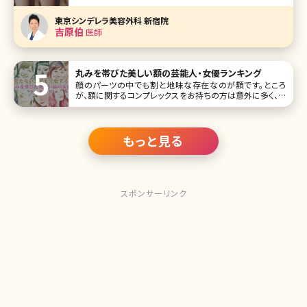
を大きくしたい、お尻の形をよくしたいなどのお悩みに対して
豊尻術を行います。 本記事では豊尻術を検討している方に
東京シンデレラ美容外科 新宿院
おいて最も悩みが深いであろうお尻が垂れ下がってしまう原
吉原伯
医師
因について解説した上で
丸みを帯びた美しい額の芸能人・女優ランキング
顔のパーツの中でも割と地味な存在なのが額です。ところ
が、額に関するコンプレックスをお持ちの方は意外に多く、前
髪で隠している方も少なくはありません。美しい額の条件は、
シワが目立たず、やや丸みを帯びたカーブを描いていること。
今回は、美しい額を持った国内女優をランキング形式でご紹
介します。 第1位 新垣
もっと見る
スポンサーリンク