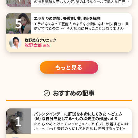
のある猫顔女子も大人気。猫のようなクールで美人な目元を
つくるためにメイク方法を変える女性がいるほど!美女揃い
の芸能界にも、猫顔と言われる女性がたくさん。ここでは、猫
顔の芸能人をランキング形式にしてご紹介します。 第1位 柴
エラ削りの効果、失敗例、費用等を解説
咲コウ
エラがなくなって芸能人のような小顔になれたら、自分に自
信が持てるのに……そんな風に思ったことはありませんか?
エラが張っているとそれだけで顔が大きく見え、全体的にゴ
ツゴツとした印象を与えてしまいます。でも、できればエラを
牧野美容クリニック
削りたいけれど、骨に手を加える勇気が出ないという方も多
牧野太郎
医師
いでしょう。今回はそんな方
もっと見る
おすすめの記事
バレンタインデーに肝斑を本命にしてみた ～どエム
（M）な自分を愛してる～しのぶ先生の部屋vol.3
だからやめとけっていったじゃん、アイツに執着するのは
さ……。 もっと普通の人にしておきなよ、苦労するってゼッタ
イ。 尽くすと、「うるさいから放って置け」、と機嫌を損ねて二
週間 放っておいて相手にしないと、「連絡しなさすぎなんだ