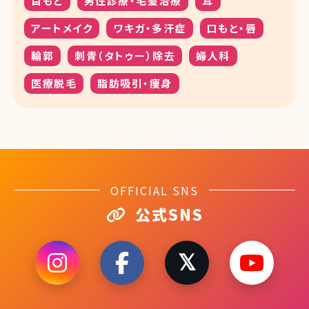
目もと
男性診療・毛髪治療
耳
アートメイク
ワキガ・多汗症
口もと・唇
輪郭
刺青（タトゥー）除去
婦人科
医療脱毛
脂肪吸引・痩身
OFFICIAL SNS
公式SNS