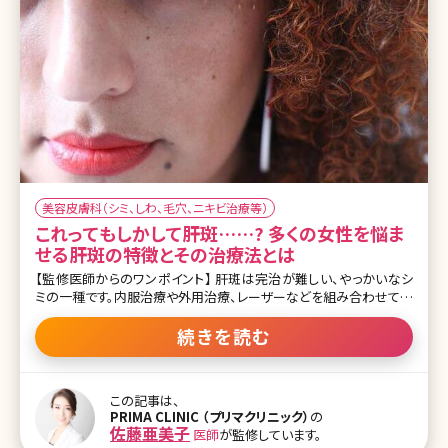
美容皮膚科（シミ、しわ、毛穴、ニキビ治療等）
これってもしかして肝斑……? 多くの女性を悩ま
せる肝斑の特徴とその治療法とは
【監修医師からのワンポイント】 肝斑は完治が難しい、やっかいなシ
ミの一種です。内服治療や外用治療、レーザーなどを組み合わせて複
合的な治療が必要になります。ご自身でも普段から紫外線ケアや、洗
顔やメイクのときにこすらないように注意するなど、肝斑を悪化させ
続きを読む
ない工夫をしっかりと行ってくださいね。 そもそも肝斑って何? 肝斑
(かんぱん)という言葉を一度は耳にしたことがある人は多いと思いま
すが、肝斑はいわゆるシミの一つです。 ほほ骨から鼻にかけての部
この記事は、
分や額、口の周りにみられることが多い薄茶色の色素斑で、左右対称
PRIMA CLINIC （プリマクリニック）
の
に出現するのが特徴です。また輪郭はあいまいではっきりしないもの
佐藤亜美子
医師
が監修しています。
が多く、広い範囲にもやっと広がって見えます。 一般的にシミと呼ば