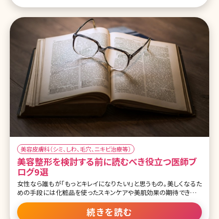
れているものは老人性色素斑(ろうじんせいしきそはん)といい、こちら
は左右対称にできるものではなく輪郭もはっきりとしているものが多
いため、
美容皮膚科（シミ、しわ、毛穴、ニキビ治療等）
美容整形を検討する前に読むべき役立つ医師ブ
ログ9選
女性なら誰もが「もっとキレイになりたい!」と思うもの。美しくなるた
めの手段には化粧品を使ったスキンケアや美肌効果の期待できるサ
プリメントなどいろいろありますが、こうした手段と一線を画した効果
が期待できるのが美容整形・美容医療の施術です。 美しくなるための
続きを読む
最終手段といってもいい美容医療ですが、効果、副作用やダウンタイ