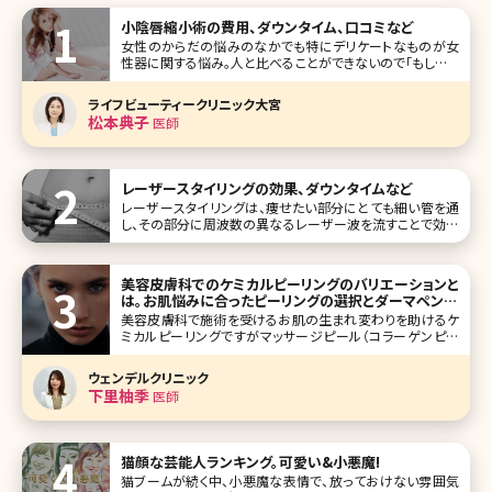
小陰唇縮小術の費用、ダウンタイム、口コミなど
女性のからだの悩みのなかでも特にデリケートなものが女
性器に関する悩み。人と比べることができないので「もしかし
たらみんなと違うのかな?」という不安を抱えている人が意外
に多いのです。なかでも小陰唇（しょういんしん）の肥大や左
ライフビューティークリニック大宮
右差などは意外と多い悩み。ここでは気になるけれど、なか
松本典子
医師
なか人に聞けない「小陰唇縮
レーザースタイリングの効果、ダウンタイムなど
レーザースタイリングは、痩せたい部分にとても細い管を通
し、その部分に周波数の異なるレーザー波を流すことで効率
的に痩せることができる脂肪溶解施術です。 私たちの体の中
にはさまざまな細胞があります。その中でも肥満に関係して
いるのが脂肪細胞です。
美容皮膚科でのケミカルピーリングのバリエーションと
は。お肌悩みに合ったピーリングの選択とダーマペンと
の親和性
美容皮膚科で施術を受けるお肌の生まれ変わりを助けるケ
ミカルピーリングですがマッサージピール（コラーゲンピー
ル）、ミラノリピール（バイオリピール）、リバースピール、ウー
バーピールなど沢山の種類があります。 それぞれどのような
ウェンデルクリニック
効果があり、どのような肌悩みの改善が期待できるのかご存
下里柚季
医師
じですか?美容皮膚
猫顔な芸能人ランキング。可愛い&小悪魔!
猫ブームが続く中、小悪魔な表情で、放っておけない雰囲気