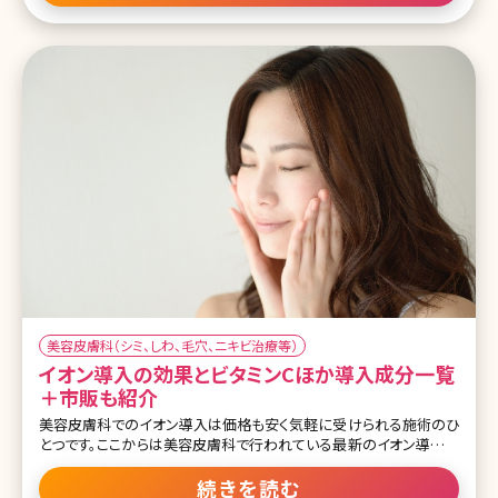
ム、高額な料金に対する不安が大きいのも事実。このような不安を持
っている方に是非、チェックして欲しいのが美容外科や美容皮膚科の
クリニックの医師のブログです。ここで美容整形を検討する前に読む
べき本当に役立つ医師ブログ10選を紹介します。 「美容外科開業医
の独り言」 みやた形成外科・皮ふクリニック・宮田成章医師 東京・虎
ノ門にある「みやた形成外科・皮ふクリニック」の院長・宮田成章医師
のブログ。自身が「業界ではマニアックな美容外科医・形成外科医と
し
美容皮膚科（シミ、しわ、毛穴、ニキビ治療等）
イオン導入の効果とビタミンCほか導入成分一覧
＋市販も紹介
美容皮膚科でのイオン導入は価格も安く気軽に受けられる施術のひ
とつです。ここからは美容皮膚科で行われている最新のイオン導入の
施術について詳しく説明していきます。 2-1.美容皮膚科のイオン導入
は何が違うの? ■マシンの性能が高い イオン導入はそれほど出力パ
続きを読む