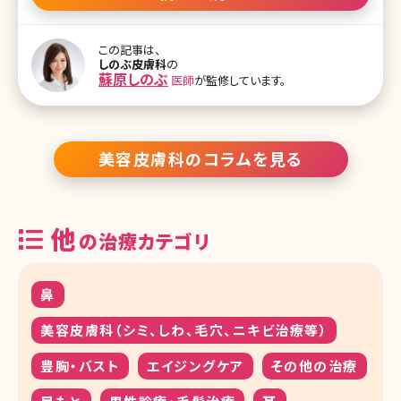
ワーを上げる必要のない施術ですが、マシンそのものが高品質であ
るのがポイント。効果が持続しやすく、家庭用美顔器とは使用感も異
なるようです。 ■医療機関でしか使えない成分を導入できる ビタミン
この記事は、
C誘導体やプラセンタは化粧品原料を販売しているショップで購入す
しのぶ皮膚科
の
ることができますが、トランサミンのように医療機関でしか扱えない
蘇原しのぶ
医師
が監修しています。
成分もあります。クリニックならこのような、より効果が高い成分もイ
オン導入することが可能です。 2-2.イオン導入とエレクトロポーショ
ンの違い イオン
美容皮膚科のコラムを見る
他
の治療カテゴリ
鼻
美容皮膚科（シミ、しわ、毛穴、ニキビ治療等）
豊胸・バスト
エイジングケア
その他の治療