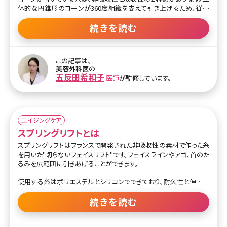
体的な円錐形のコーンが360度組織を支えて引き上げるため、従来
の切り込みが入っただけの糸よりも強力なリフトアップ効果が期待
できます。
続きを読む
深いほうれい線やブルドックラインと呼ばれる頬のたるみの改善にも
適しています。糸を固定する部分は小さく切開しますが、頭髪に隠れ
この記事は、
る位置なので傷が目立つことはありません。
美容外科医
の
五反田希和子
医師
が監修しています。
挿入後8～10カ月でバイオコーンは吸収されていきます。その間にコ
ーンや糸、糸についている結び目の周辺にコラーゲン組織が新生さ
れ、溶けた後も組織を支えます。また肌のハリもアップします。
エイジングケア
スプリングリフトとは
スプリングリフトはフランスで開発された非吸収性の素材で作った糸
を用いた"切らないフェイスリフト"です。フェイスラインやアゴ、首のた
るみを広範囲に引きあげることができます。
使用する糸はポリエステルとシリコンでできており、耐久性と伸縮性
に優れています。切れたりゆるんだりしにくく、筋肉の動きに合わせて
糸が伸び縮みすることから、つっぱり感や見た目の不自然さがほとん
続きを読む
どありません。また、非吸収性なので長期間リフトアップ効果が持続
するというメリットもあります。