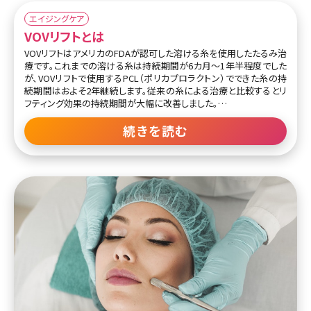
必要がある繊細な施術であり、医師の高い手技が求められます。他
のたるみ施術の適応も含め、医師とよく相談してから施術を受けるよ
エイジングケア
うにしましょう。
VOVリフトとは
VOVリフトはアメリカのFDAが認可した溶ける糸を使用したたるみ治
療です。これまでの溶ける糸は持続期間が6カ月～1年半程度でした
が、VOVリフトで使用するPCL（ポリカプロラクトン）でできた糸の持
続期間はおよそ2年継続します。従来の糸による治療と比較するとリ
フティング効果の持続期間が大幅に改善しました。
使用する糸にはコグ（とげのようなもの）がついており、組織にひっか
続きを読む
かってたるみを強力に引き上げることができます。同時にフェイスライ
ンが引き締まり、小顔効果も実感できるでしょう。コグは丸みを帯びて
いるので、挿入時の痛み（違和感）が抑えられているのも特徴です。挿
入後、時間の経過とともに糸は溶けて吸収されることから、切る治療
は避けたいという方だけではなく、顔に異物を残したくないという方
にもおすすめの治療方法です。
さらにVOVリフトでは、糸が分解、吸収される過程で肌の内部でコラ
ーゲンの生成が促されるため、持続的な肌質改善効果も期待できま
す。