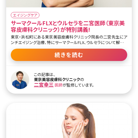
エイジングケア
サーマクールFLXとウルセラを二宮医師（東京美
容皮膚科クリニック）が特別講義!
東京・浜松町にある東京美容皮膚科クリニック院長の二宮先生にア
ンチエイジング治療、特にサーマクールFLX、ウルセラについて解説し
てもらいました。 アンチエイジング機器の代名詞といっても過言では
ないこの2機器。実際に毎日クリニックで治療にあたり、多数の症例
続きを読む
を見てきたからこその解説は貴重です。アンチエイジング治療の変
遷、機器の進化、類似の機器についてなど、普段医師からはなかなか
聞けない情報満載です。治療を検討している方は是非ご覧ください。
この記事は、
目次 ・若返りの種類について ・切る施術 ・切らない施術 ・サーマク
東京美容皮膚科クリニック
の
ールFLXについて ・サーマクールを受ける際の注意点 ・ウルセラにつ
二宮幸三
医師
が監修しています。
いて ・ウルセラを受ける際の注意点 ・多様化するレーザーについて
違いを知りたい ・女性はいつからアンチエイジングをするべきか ・年
齢や症状に合った施術の選択方法 ・アンチエイジング治療をする際