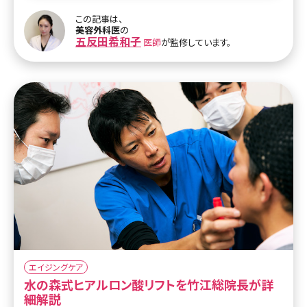
のあいだ、真皮層でのコラーゲンの産生を持続的に促されるため、
この記事は、
肌のハリ感、小じわの改善、毛穴の改善、リフトアップなどの効果が
美容外科医
の
さらにあらわれてきます。
五反田希和子
医師
が監修しています。
従来のRF治療機と比較してイントラジェンは、肌表面へのダメージ
をおさえることができるようになり、同じような原理で肌を引き締め
るサーマクールCPTなどの施術より痛みが少なくなりました。さらに
サーマクールCPTと比較して費用も安くなっています。
エイジングケア
水の森式ヒアルロン酸リフトを竹江総院長が詳
細解説