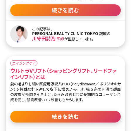
治療があることに気がつくと思います。超音波、RF、ヒアルロン
酸……一体自分的にはどれがたるみに効果のある治療なのか、調
続きを読む
べても一般の方が理解するのはとても難しいと思います。 多くの治療
を比較して、どの治療が自分に1番効果があるのか、皆さん迷ってし
まうのではないでしょうか? 今回はそんなたるみ治療難民の皆さま
この記事は、
に、クリニックではどういった考え方でたるみ治療を提案しているの
PERSONAL BEAUTY CLINIC TOKYO 銀座
の
か、ドクターはどこを診てたるみ治療をすすめているのか、そのひとつ
川守田詩乃
医師
が監修しています。
の極意をお伝えしていきます。 【監修医師からのワンポイント】たるみ
は年齢とともに進行し、誰しも避けられない変化です。たるみを完全
に元通りにすることは難しいですが、個人に合った治療方法により、
大きく改善したり予防的な効果が期待でき
エイジングケア
ウルトラVリフト（ショッピングリフト、リードファ
インリフト）とは
髪の毛よりも細い医療用吸収糸PDO（Polydioxanon／ポリジオキサ
ン）を特殊な針を通して皮下に埋め込みます。吸収糸の刺激で顔面
の皮膚や筋肉を引き上げ、たるみ改善と共に長期的なコラーゲン合
成を促し、肌質改善、ハリ改善ももたらします。
さらに針自体の刺激による創傷治癒効果で美肌効果・毛穴改善効果
が期待できます。施術後すぐにメイクをして帰ることができるためショ
続きを読む
ッピングリフトと呼ばれています。効果は施術後約1年弱期待できま
す。術後は洗顔時に手で触れると若干の痛みを感じたり、2～3日は鈍