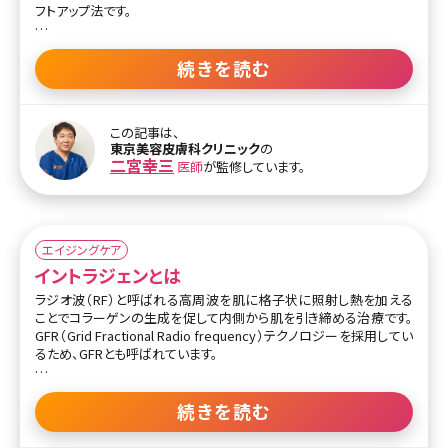
フトアップ法です。
確かなリフトアップ効果を得るためにはSMASへのアプローチが必
須ですが、皮膚を切開する手術には抵抗がある方も多いでしょう。ウ
続きを読む
ルセラは「切らないリフトアップ」とも呼ばれ、術後2カ月程度の時間
をかけて徐々に効果が現れるため周りに気づかれる心配もありませ
ん。
この記事は、
東京美容皮膚科クリニック
の
ウルセラはサーマクールよりも皮膚の深い位置に超音波を照射でき
二宮幸三
医師
が監修しています。
るとされます。おもな施術部位は、目もと、眉、首（上部）、額（側頭
部）、フェイスライン、こめかみ、頬など。たるみ治療の定番サーマクー
ルとの併用をすすめているクリニックもあります。なお、ウルセラは
FDA（米国食品医薬品局、日本の厚生労働省のような機関）認可の
医療機器です。
エイジングケア
イントラジェンとは
ラジオ波（RF）と呼ばれる高周波を肌に格子状に照射し熱を加える
ことでコラーゲンの生成を促して内側から肌を引き締める治療です。
GFR（Grid Fractional Radio frequency）テクノロジーを採用してい
るため、GFRとも呼ばれています。
GFRは皮膚の奥にいくにつれて熱エネルギーが均一に広がるため、
効果にムラが出ることなく、効率よく肌を引き締めることができます。
続きを読む
照射によって真皮のコラーゲン繊維が収縮するので即時の引き締め
効果があり、ハリ感を実感することが出来ます。またその後3か月程度