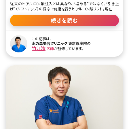
従来のヒアルロン酸注入とは異なり、“埋める”ではなく、“引き上
げ”（リフトアップ）の概念で施術を行うヒアルロン酸リフト。現在テレ
ビや雑誌でも取り上げられ、注目されています。水の森美容外科総院
長の竹江先生にヒアルロン酸リフトについて、他のエイジング治療と
続きを読む
の比較もまじえながら、わかりやすく解説していただきました。 今ま
でのヒアルロン酸治療とは何が違うの?糸のリフトの方が効果的な
のでは?そんな疑問をお持ちの方も多いのではないでしょうか。治療
この記事は、
の根本的な考えから丁寧に説明されているので、初めてエイジング
水の森美容クリニック 東京銀座院
の
ケア治療を検討されている方は必見。40代後半男性のモニターさん
竹江渉
医師
が監修しています。
によるビフォーアフターの写真付きで、女性だけではなく男性の中高
年層にも興味深い内容になっています! 顔全体のリフトアップは手術
というケースが多かったのが、ヒアルロン酸注入で対応できるように
進化しました ー今回はエイ