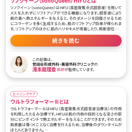
ソノクイーン（sonoQueen）HIFUとは
ソノクイーン（sonoQueen）はHIFU（高密度焦点式超音波）を用いて
メスを入れずにリフトアップができる機器になります。超音波により
肌の奥へ熱エネルギーを与えると、そのダメージを回復させるため
にコラーゲンを多く生成するため、肌のリフトアップ効果が得られま
す。リフトアップのほかに肌のハリやキメが改善したり、照射部位によ
っては二重あごの改善にもつながります。
続きを読む
ソノクイーンは従来のHIFU機では対応しきれなかった目元の小じわ
など皮膚の薄い層（深さ2.0mm）への照射ができるアイリフトカート
リッジがあります。それ以外にも毛穴やその他部位の小じわに効果
この記事は、
を発揮するカートリッジ（深さ3.0mm）、たるみ（SMAS）に効果を発揮
世田谷形成外科・美容外科クリニック
の
するカートリッジ（深さ4.0mm）があり、悩みに応じて選択することが
滝本磨理香
医師
が監修しています。
できます。
また痛みが軽減されているため従来機で痛みが強くてHIFU治療を断
念していた方にもおすすめです。効果は約3～6か月で、施術後約3か
月でコラーゲンが生成されきるので、3か月に1度の施術が良いとさ
エイジングケア
れています。
ウルトラフォーマーⅢとは
ウルトラフォーマーⅢはHIFU（高密度焦点式超音波治療法）の作用
を利用したたるみ治療です。HIFUは肌の内側の目的となる深さの部
分にピンポイントで熱エネルギーを与えることができます。そのため
肌表面は傷つくことなく治療を行えるため、治療後のダウンタイムが
ほとんどありません。