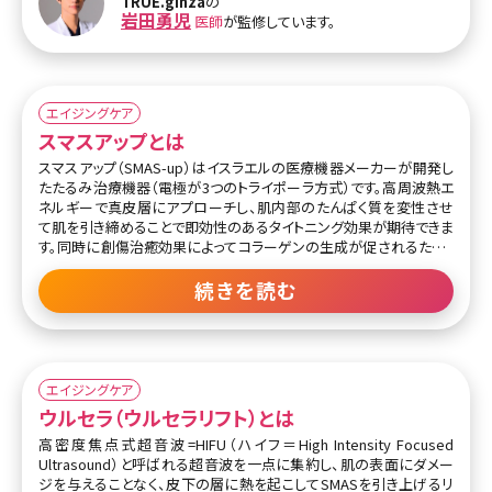
TRUE.ginza
の
なものが紹介されていますが、美容看護師として言わせていただくと
岩田勇児
医師
が監修しています。
それでは口元のぽよっとしたたるみには効果が薄く改善はほぼしな
いと考えられます。なぜなら、口横は筋肉がつきにくく脂肪のボリュー
ム・下垂だけではなく、皮膚の下垂にも原因があるからです。 【監修
医師からのワンポイント】たる
エイジングケア
スマスアップとは
スマスアップ（SMAS-up）はイスラエルの医療機器メーカーが開発し
たたるみ治療機器（電極が3つのトライポーラ方式）です。高周波熱エ
ネルギーで真皮層にアプローチし、肌内部のたんぱく質を変性させ
て肌を引き締めることで即効性のあるタイトニング効果が期待できま
す。同時に創傷治癒効果によってコラーゲンの生成が促されるため、
肌のハリがアップし、たるみやゆるみが改善され美肌効果も得られま
す。
続きを読む
さらにハンドピースを押し当てながら照射し、高周波熱エネルギーと
局所的電気刺激（DMA）で同時にアプローチすることで、リンパの流
れの改善による老廃物や脂肪の除去効果も期待できます。メスなし
でSMAS（表情筋群）を引き上げることができるほか、脂肪縮小、美肌
エイジングケア
効果も得られるトータルなアンチエイジング方法と言えるでしょう。
ウルセラ（ウルセラリフト）とは
おもな治療部位は、顔全体（首、目もとなども可能）、フェイスライン、
高密度焦点式超音波=HIFU（ハイフ＝High Intensity Focused
二の腕、太もも、尻、お腹などになります。狭い部位でも治療しやすい
Ultrasound）と呼ばれる超音波を一点に集約し、肌の表面にダメー
ように、ハンドピースの大きさが3種類用意されています。
ジを与えることなく、皮下の層に熱を起こしてSMASを引き上げるリ