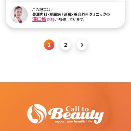
いうのは不可能ですが、年齢よりも若く見られるために有効な頬のた
るみの予防法と解消法について今回はご紹介していこうと思います
この記事は、
ので、是非参考にしてみてください。 【監修医師からのワンポイント】
豊洲内科・糖尿病 / 形成・美容外科クリニック
の
顔のたるみとは歳を取れば必ず出てくるものですが、そのたるみ方の
澤口悠
医師
が監修しています。
スピードを遅らせたり、たるみを改善する方法があります。毎日の生
活でできることや、美容医療を上手く利用してアンチエイジングする
ことが可能ですので、是非一度読んでみてください。 頬のたるみが引
き起こされる
1
2