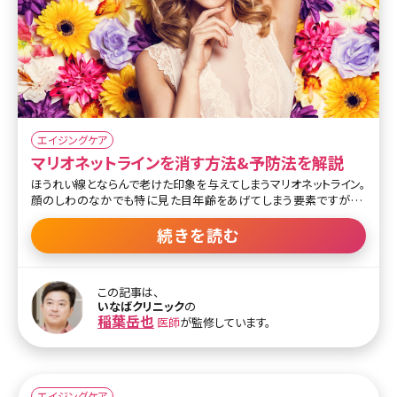
エイジングケア
マリオネットラインを消す方法&予防法を解説
ほうれい線とならんで老けた印象を与えてしまうマリオネットライン。
顔のしわのなかでも特に見た目年齢をあげてしまう要素ですが、こ
のマリオネットラインはなぜできるのでしょうか。ここではマリオネット
ラインができる原因と改善方法について詳しく解説していきます。 目
続きを読む
次 1.老け顔の象徴!マリオネットラインを消すには 1-1.マリオネットラ
インとは 1-2.マリオネットラインができる原因とは 1-3.マリオネットラ
インをお手入れで改善する方法 2.マリオネットラインを美容外科・美
この記事は、
容皮膚科で改善させる方法とは 2-1.ボトックス注射 2-2.ビスタシェ
いなばクリニック
の
イプ 2-3.エランセ 2-4.PLAリフト 2-5.ウルセラ 3.まとめ 1.老け顔の象
稲葉岳也
医師
が監修しています。
徴!マリオネットラインを消すには 1-1.
エイジングケア