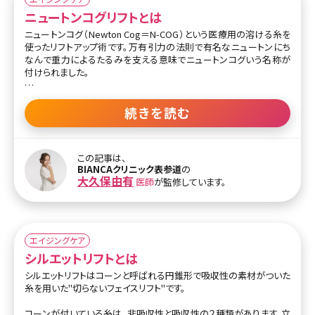
ニュートンコグリフトとは
ニュートンコグ（Newton Cog＝N-COG）という医療用の溶ける糸を
使ったリフトアップ術です。万有引力の法則で有名なニュートンにち
なんで重力によるたるみを支える意味でニュートンコグいう名称が
付けられました。
ニュートンコグリフトで使う糸は従来の医療用の糸と異なり、糸自体
にコグ（とげ）がジグザグに入っています。肌を引き上げる力が強く、
続きを読む
均一に持ち上げることができるため施術直後からリフトアップ効果を
実感できます。
この記事は、
ニュートンコグの糸は半年から1年ほどで体内に吸収されていきます
BIANCAクリニック表参道
の
が、糸の周辺にコラーゲンが生成され、吸収された後もたるみ改善
大久保由有
医師
が監修しています。
効果が継続します。半年から1年後に2回目の施術を受けるとさらに
効果的です。
また、糸はカニューレと呼ばれる細長い管を使用して挿入するため痛
みや腫れが少なく、ダウンタイムも短くなっています。肌に異物を残し
エイジングケア
たくない方や切開せずにリフトアップしたい方に適した施術と言える
シルエットリフトとは
でしょう。
シルエットリフトはコーンと呼ばれる円錐形で吸収性の素材がついた
糸を用いた"切らないフェイスリフト"です。
コーンが付いている糸は、非吸収性と吸収性の２種類があります。立