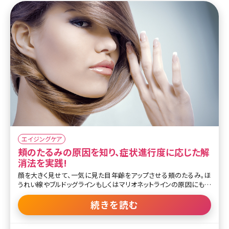
ミントリフト（ミニ）と他の糸によるリフティングとの違いは糸が吸収
されるまでの期間が8～12カ月と長く、効果の持続性に優れていると
いう点にあります。糸の挿入は切開せずにこめかみ部分やおでこの
上など有毛部分から行うため、傷跡が残ることはなく針の跡も目立
ちません。周りにバレることなくリフティングしたいという方にもオス
スメの治療方法です。
エイジングケア
頬のたるみの原因を知り、症状進行度に応じた解
消法を実践!
顔を大きく見せて、一気に見た目年齢をアップさせる頬のたるみ。ほ
うれい線やブルドッグラインもしくはマリオネットラインの原因にもな
り、頬がたるんでいるだけで、10歳以上老けて見られてしまうことも
あります。加齢による肌の衰えが大きな原因ですが、実はそれ以外に
続きを読む
も頬のたるみが起こる理由があります。ここでは頬がたるむ原因や改
善方法についてお話していきます。 【監修医師からのワンポイント】頬