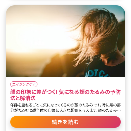
とめ〜効
エイジングケア
顔の印象に差がつく! 気になる頬のたるみの予防
法と解消法
年齢を重ねるごとに気になってくるのが顔のたるみです。特に頬の部
分がたるむと顔全体の印象に大きな影響を与えます。頬のたるみが
目立ってしまうと実年齢よりも上に見られてしまう原因にもなりま
す。「いつまでも若々しい印象でいたい」。 これは男女問わず、多くの人
続きを読む
にとって共通の希望かと思います。たるみを全くもってゼロにすると