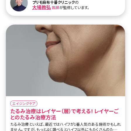
プリモ麻布十番クリニック
の
弱い方でも安心して施術を受けることができます。
大場教弘
医師
が監修しています。
また顎下周辺の治療に特化したヘッドの「リニア」は、脂肪溶解を目
的として約58度の熱エネルギーを脂肪部分に照射して溶解させま
す。頬から下への施術で、小顔効果・二重顎が改善されます。線状照
射により、照射時間が通常の2倍速となるので施術時間が短く済み、
痛みも緩和されます。
エイジングケア
たるみ治療はレイヤー（層）で考える! レイヤーご
とのたるみ治療方法
たるみ治療といえば、最近ではハイフが1番人気のある施術かもしれ
ません。ですが、もっとよく調べるとハイフ以外にもたくさんのたるみ