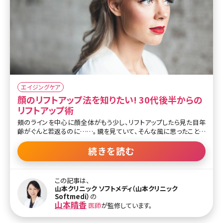
エイジングケア
顔のリフトアップ法を知りたい! 30代後半からの
リフトアップ術
頬のラインを中心に顔全体がもう少し、リフトアップしたら見た目年
齢がぐんと若返るのに……。鏡を見ていて、そんな風に思ったことは
ありませんか?エイジングサインの中でもコスメやサプリメントなどで
解消しにくい、たるみ。しかし現在では、さまざまな方法でたるみにア
続きを読む
プローチできるようになっています。ここで最新の顔のリフトアップ方
法について詳しく説明しましょう。 【監修医師からのワンポイント】顔
のたるみは表皮・真皮・皮下脂肪・筋肉・骨まで様々な層の変化が重
この記事は、
なって起こるため、一人ひとりの状態に合わせたアプローチが必要
山本クリニック ソフトメディ（山本クリニック
です。現在のたるみの程度やライフスタイルを考慮して、その方に最
Softmedi）
の
適な治療計画を組み立てることが重要といえます。 目次 1.美容外科
山本晴香
医師
が監修しています。
でできる顔のリフトアップ方法とは?〜手術による切る顔のリフトアッ
プ〜 2.切らない顔のリフトアップ方法いろいろ 3.顔のリフトアップま