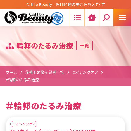
Call to Beauty - 医師監修の美容医療メディア
Search:
輪郭のたるみ治療
一覧
ホーム
施術＆お悩み記事一覧
エイジングケア
#輪郭のたるみ治療
輪郭のたるみ治療
エイジングケア