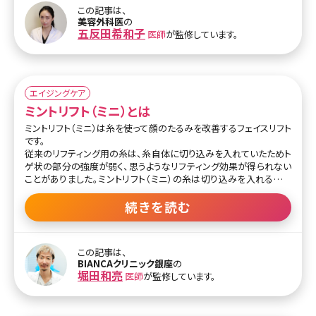
また、糸についたコグ（トゲ部分）はシリコン製で丸みを帯びていま
この記事は、
す。皮下の組織を傷つけないので、痛みを感じることなくしっかり肌を
美容外科医
の
リフトアップしてくれます。
五反田希和子
医師
が監修しています。
シリコンとポリエステルは生体適合性が高く、体への影響はありませ
ん。医療現場で長年、インプラントの素材として使用されてきただけ
に、安全性の高い素材と言えるでしょう。吸収性の糸を使ったリフトア
ップの施術で満足できなかった方にもおすすめです。
エイジングケア
ミントリフト（ミニ）とは
ミントリフト（ミニ）は糸を使って顔のたるみを改善するフェイスリフト
です。
従来のリフティング用の糸は、糸自体に切り込みを入れていたためト
ゲ状の部分の強度が弱く、思うようなリフティング効果が得られない
ことがありました。ミントリフト（ミニ）の糸は切り込みを入れるので
はなく、太めの糸にコグと呼ばれるトゲ状の突起をつけることで強度
が大幅に改善されています。
続きを読む
コグは360°すべての方向についているため、肌を強力に持ち上げる
ことができます。また、挿入してからしばらくするとコラーゲンが産生
この記事は、
されるようになるので、リフトアップ効果に加え、肌のハリや弾力アッ
BIANCAクリニック銀座
の
プにも期待できる施術です。糸は完全に吸収されるタイプでアメリカ
堀田和亮
医師
が監修しています。
のFDA（食品医薬品局）で認可を受けている安心して受けられる施術
と言えるでしょう。