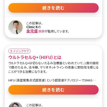
一般的に1.5mm、3.0mm、4.5mmの3種類のカートリッジを使い分け
続きを読む
て施術していくことが多く、1.5mmでは真皮層を、3.0mmでは脂肪層
を、4.5mmでは筋膜（SMAS層）をそれぞれ刺激します。超音波によっ
て熱エネルギーが加わるとまずは組織が収縮することによる引き締
この記事は、
めが期待でき、これが施術直後のリフトアップ効果となります。
Clinic K
の
金児盛
医師
が監修しています。
これに加えて熱エネルギーにより肌内部のコラーゲンやエラスチン
が傷つき、新しいコラーゲンやエラスチンの生成が促進することで肌
にハリや弾力が生まれます。この結果長期間にわたって引き締めの
効果が持続します。
エイジングケア
ウルトラセルQ+（HIFU）とは
ウルトラセルQ+は切らないたるみ治療器といわれていて、1度の施術
で顔のたるみ、法令線、マリオネットラインの改善に即効性を感じる
ことができる治療になります。
HIFU（高密度焦点式超音波）という超音波テクノロジーでSMAS筋膜
（表情筋層）に熱エネルギーを加えることでSMAS筋膜を引き締めま
す。熱エネルギーを与えることによりコラーゲンやエラスチンを増生
続きを読む
するため長期的に効果を持続させ、術直後から2～3カ月後に最も効
果を感じ、半年～1年間程度持続します。
この記事は、
数あるHIFU治療器のなかでも痛みが軽減されている機器で、痛みに