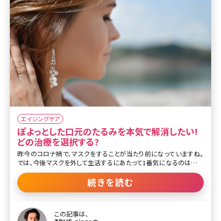
エイジングケア
ぽよっとした口元のたるみを本気で解消したい!
どの治療を選択する?
昨今のコロナ禍で、マスクをすることが当たり前になっていますね。
では、今後マスクを外して生活するにあたって1番気になるのは目の
下からフェイスラインまでの中顔面及び下顔面です。特に、ほうれい
線や口元のぽよっとしたたるみで悩まれている方が多いです。ダイエ
続きを読む
ットで改善すると思っても効果がなかったり、そればかりか歳を重ね
るにつれ増悪したかな?なんて方もいるかもしれません。今回は、そ
んな口横のなかなか落ちないぽよっとしたたるみについて解説して
この記事は、
いきます。 顔のマッサージや筋トレなどYouTubeやInstagramで様々