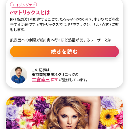
エイジングケア
eマトリックスとは
RF（高周波）を照射することで、たるみや毛穴の開き、小ジワなどを改
善する治療です。eマトリックスでは、RFをフラクショナル（点状）に照
射します。
肌表面への刺激が強く奥へ行くほど熱量が弱まるレーザーとは異な
り、RFは熱量が弱まることなく設定した深さまでエネルギーが届いて
深部でエネルギーが拡散するという特徴を持っています。そのため、
続きを読む
点状に照射しても肌の深部ではしっかりエネルギーが行き渡ります。
肌表面には点状に照射され、肌の深部では広範にエネルギーが届く
ことで効果を上げつつダウンタイムを軽減できるというメリットがあり
この記事は、
ます。
東京美容皮膚科クリニック
の
二宮幸三
医師
が監修しています。