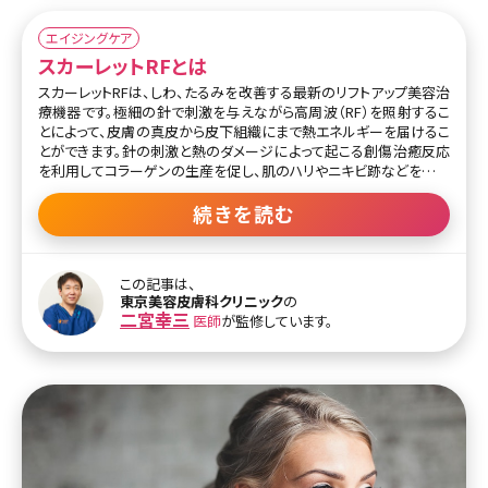
エイジングケア
スカーレットRFとは
スカーレットRFは、しわ、たるみを改善する最新のリフトアップ美容治
療機器です。極細の針で刺激を与えながら高周波（RF）を照射するこ
とによって、皮膚の真皮から皮下組織にまで熱エネルギーを届けるこ
とができます。針の刺激と熱のダメージによって起こる創傷治癒反応
を利用してコラーゲンの生産を促し、肌のハリやニキビ跡などを改善
する施術です。
続きを読む
頬や額、首といったパーツはもちろん、鼻や眉の下、下まぶたのキワな
ど細かい部分にも照射することができます。さらにマイクロニードル
を通じて照射されるため、頭皮内に照射し生え際部分の引き締めを
この記事は、
図ることも可能です。RFを照射する従来の治療と比べ、表皮へのダメ
東京美容皮膚科クリニック
の
ージや痛みが少ないのも特徴でしょう。
二宮幸三
医師
が監修しています。