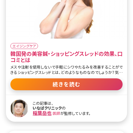
エイジングケア
韓国発の美容鍼・ショッピングスレッドの効果、口
コミとは
メスや注射を使用しないで手軽にシワやたるみを改善することがで
きるショッピングスレッドとは、どのようなものなのでしょうか？気に
なるメリットやデメリット、治療方法を紹介します。ショッピングスレッ
ドを検討するさいに参考にしてみてくださいね。 目次 1.ショッピング
続きを読む
スレッドとは 2.ショッピングスレッドとのフェイスリフトの違い 3.スレッ
ド美容鍼と糸の種類 4.ショッピングスレッドのメリット 5.ショッピング
スレッドのデメリット 6.ショッピングスレッドの施術方法 7.まとめ 1.シ
この記事は、
ョッピングスレッドとは 加齢とともにコラーゲンが減少すると、顔の
いなばクリニック
の
たるみやシワが気になる人も多いのではないでしょうか。セルフケア
稲葉岳也
医師
が監修しています。
ではなかなか改善しない場合に効果的な方法がショッピングスレッ
ドです。ショッピングスレッドの他にウルトラVリ