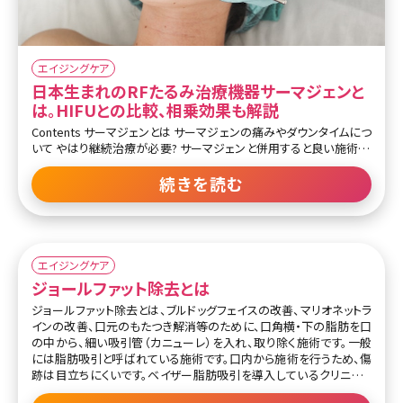
エイジングケア
日本生まれのRFたるみ治療機器サーマジェンと
は。HIFUとの比較、相乗効果も解説
Contents サーマジェンとは サーマジェンの痛みやダウンタイムにつ
いて やはり継続治療が必要? サーマジェンと併用すると良い施術 ま
とめ 美容クリニックに勤務する筆者は、様々な美容施術や美容外科
のオペを受けたり、クリニック専売のスキンケアを使用しています。患
続きを読む
者さんの痛みや不安を理解するためということはもちろんなのです
が、肌や顔にコンプレックスがあるため少しでも自分の理想とする自
分になるべく、数えきれないくらいの施術を行っています。 様々な施
術を行ってきて特に気に入っているのは、20代後半に入って顔のたる
みが気になるようになってきたため受けたサーマジェンです。たるみ
エイジングケア
治療といえば、ハイフも人気ですし私自身もとても好きで、特にリニア
ジョールファット除去とは
を定期的に継続して行っていたのですが、ダイエットで8キロほど痩せ
ジョールファット除去とは、ブルドッグフェイスの改善、マリオネットラ
たことによって皮膚の表面がたるんでしまったのです。 リニ
インの改善、口元のもたつき解消等のために、口角横・下の脂肪を口
の中から、細い吸引管（カニューレ）を入れ、取り除く施術です。一般
には脂肪吸引と呼ばれている施術です。口内から施術を行うため、傷
跡は目立ちにくいです。ベイザー脂肪吸引を導入しているクリニック
では、超音波のベイザー波をあて、脂肪を溶かして吸引します。