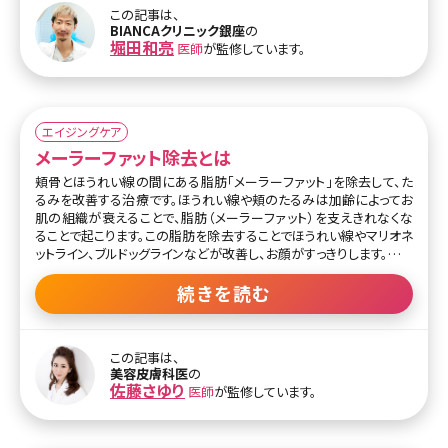
痛を感じます。 腫れや内出血は個人差があり、約2週間で改善します。
この記事は、
BIANCAクリニック銀座
の
堀田和亮
医師
が監修しています。
エイジングケア
メーラーファット除去とは
頬骨とほうれい線の間にある脂肪「メーラーファット」を除去して、た
るみを改善する治療です。ほうれい線や頬のたるみは加齢によってお
肌の組織が衰えることで、脂肪（メーラーファット）を支えきれなくな
ることで起こります。この脂肪を除去することでほうれい線やマリオネ
ットライン、ブルドッグラインなどが改善し、お顔がすっきりします。
脂肪の吸引は口のなかや鼻のなかから、カニューレと呼ばれる管を
続きを読む
挿入して行います。縫合や抜糸の必要はなく、顔の表面に傷跡が残る
こともありません。麻酔を使用するため、術中の痛みはなく、ダウンタ
イムも短い治療です。
この記事は、
美容皮膚科医
の
メーラーファットを除去し過ぎても頬がこけて老けて見える恐れがあ
佐藤さゆり
医師
が監修しています。
ります。頬の中央、深い部分にある脂肪「バッカルファット」と合わせ
て、どこからどのくらい脂肪を除去すれば美しく自然な仕上がりにな
るかは個人差があります。左右のバランスや顔の奥行まで考慮する