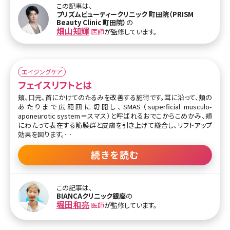
のたるみ方は遺伝します。皆さんも、皆さんのご両親のような顔にだ
この記事は、
んだんなっていきます。たるみの原因は皮膚・脂肪・筋肉・骨格による
プリズムビューティークリニック 町田院（PRISM
ものなど多岐にわたります。信頼できるドクターに診てもらい適切な
Beauty Clinic 町田院）
の
治療を受けましょう。 目次 1.頬のたるみって? 1-1.頬のたるみって？
畑山知輝
医師
が監修しています。
1-2.頬のたるみが起こる原因 2.頬のたるみを改善する方法 2-1.頬の
たるみを改善するコスメ 2-2
エイジングケア
フェイスリフトとは
頬、口元、首にかけてのたるみを改善する施術です。耳に沿って、頬の
あたりまで広範囲に切開し、SMAS（superficial musculo-
aponeurotic system＝スマス）と呼ばれるおでこからこめかみ、頬
にわたって表在する筋膜群と皮膚を引き上げて縫合し、リフトアップ
効果を図ります。
「リガメント法」と呼ばれる方法では骨とSMAS、皮膚をつなぎとめて
続きを読む
いる靭帯（リガメント）をいったん切り離し、皮膚やSMASを引き上げ
た後に再度固定します。皮膚やSMASと比べ硬い組織であるリガメン
トを使って引き上げを行うと、後戻りがしにくく、効果が持続しやすい
この記事は、
と言われています。
BIANCAクリニック銀座
の
堀田和亮
医師
が監修しています。
広範囲の引き上げが期待でき、効果は半永久的に続きます。40代以
降、たるみが顕著な方に適応となる施術です。