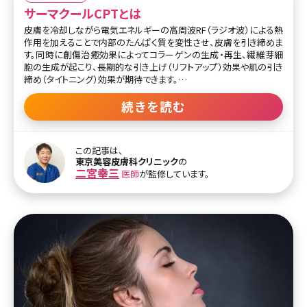
サーマクールCPTとは
皮膚を冷却しながら電気エネルギーの高周波RF（ラジオ波）による熱
作用を加えることで内部のたんぱく質を変性させ、皮膚を引き締めま
す。同時に創傷治癒効果によってコラーゲンの生成・再生、繊維芽細
胞の生成が起こり、長期的な引き上げ（リフトアップ）効果や肌の引き
締め（タイトニング）効果が期待できます。
タイトニング効果は施術直後から実感でき、数カ月後にわたってリフ
続きを読む
トアップ効果が現れます。持続期間は最長6カ月程度とされています。
サーマクールCPTでは振動を与えつつ、断続的に高周波を照射する
ため、従来のサーマクールと比較して痛みや熱感が緩和されていま
この記事は、
す。また、高温状態が均一に保たれるため、より効果的に肌を引き締
東京美容皮膚科クリニック
の
めることが可能になりました。
二宮幸三
医師
が監修しています。
おもな治療部位は、頬（法令線）、首、輪郭・アゴ周り、口もと（マリオ
ネットライン）、額など。目元専用の機種「サーマクールアイ」では目元
への施術も可能です。