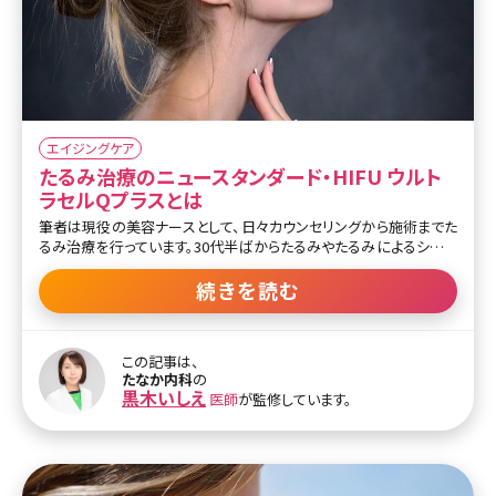
エイジングケア
たるみ治療のニュースタンダード・HIFU ウルト
ラセルQプラスとは
筆者は現役の美容ナースとして、日々カウンセリングから施術までた
るみ治療を行っています。30代半ばからたるみやたるみによるシワは
ご自身でも気になりだす方が多く、一度の施術では終わらず納得で
きるまで長期間かかる根気のいる治療と言えるでしょう。 また、他人
続きを読む
から見た時にはシミよりシワやたるみの方が年齢を感じるということ
がわかっています。そのため、見た目年齢を下げることを目的とした
アンチエイジングでまず第一に取り掛かるのはたるみやシワ治療が
この記事は、
おすすめです。そのたるみの原因も様々です。なぜたるみは引き起こ
たなか内科
の
されるのかについて、まずは解説していきます。 【監修医師からのワ
黒木いしえ
医師
が監修しています。
ンポイント】たるみとは、加齢や生活習慣、外的刺激などが原因で生
じます。部位別の原因は皮膚・皮下脂肪・靭帯・スマス筋腱膜と関係
があります。原因をしっかりと検索し、かかりつけ医と治療を考えてい
きましょう。治療も大切ですが、普段から紫