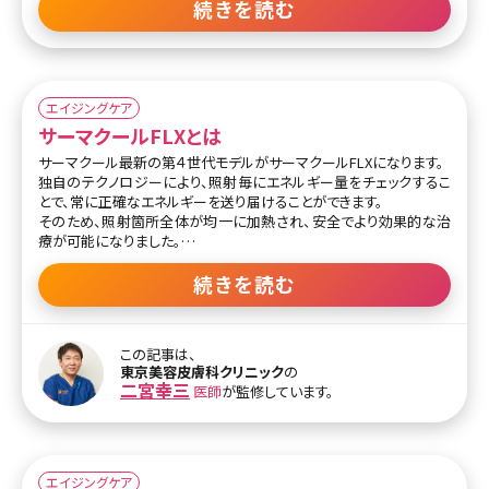
続きを読む
ただし、ジョールファット除去は適応のある方に行われる施術であ
り、全ての人に向いているわけではありません。施術後に一時的な赤
みや腫れ、痛みが生じる可能性があります。施術前には、医師と十分
に相談し、リスクや副作用、施術後のケアなどを理解した上で、施術
を受けることが重要です。
エイジングケア
サーマクールFLXとは
サーマクール最新の第４世代モデルがサーマクールFLXになります。
独自のテクノロジーにより、照射毎にエネルギー量をチェックするこ
とで、常に正確なエネルギーを送り届けることができます。
そのため、照射箇所全体が均一に加熱され、安全でより効果的な治
療が可能になりました。
照射時に振動を与えると、痛みの感覚よりも振動の感覚の方が脳に
よく伝わるため、痛みを感じにくくなります。（ゲートコントロール理
続きを読む
論）
サーマクールFLXはバイブレーション機能が進化し、縦のみだった振
この記事は、
動が多方向に振動を与えながら、しっかり熱エネルギーを送り届ける
東京美容皮膚科クリニック
の
ため、痛みを感じにくく、確かな効果を実感していただけます。また、
二宮幸三
医師
が監修しています。
肌表面を冷やしながら照射することで、肌を保護して痛みを抑える効
果があり、痛みが苦手な方でも快適に治療を受けていただけます。
また、従来のものよりもチップが大きくなり、治療時間が25％＊短縮
したことで、より気軽に治療を受けていただけるようになりました。
（＊CPT3.0㎝²との比較）
エイジングケア