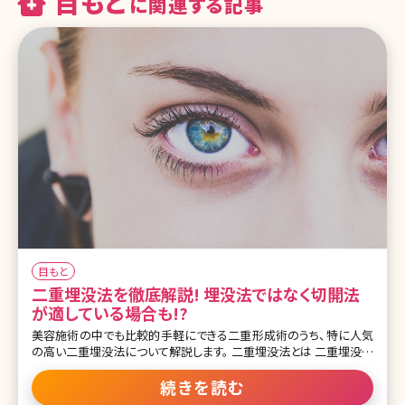
目もと
に関連する記事
目もと
二重埋没法を徹底解説! 埋没法ではなく切開法
が適している場合も!?
美容施術の中でも比較的手軽にできる二重形成術のうち、特に人気
の高い二重埋没法について解説します。 二重埋没法とは 二重埋没法
は、まぶたの表側の皮膚からと裏側の粘膜へ、極細の特殊な糸を通
し、数カ所knot（糸の結び目）を作って固定することにより二重のライ
続きを読む
ンを作る方法です。 いきなり切開する施術は不安を感じる人もおられ