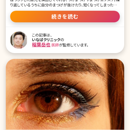
り返しているうちに自分のまつげが抜けたり、短くなってしまったりす
る人が多いのではないでしょうか。そんなまつげのダメージに悩む人
から人気が高いのがグラッシュビスタ。グラッシュビスタはまつげ育
続きを読む
毛剤として厚生労働省の認可を受けた医薬品です。ここでは、今人気
のグラッシュビスタについて詳しく説明していきます。 目次 1.まつげ
貧毛症に効くグラッシュビスタの効果とは 1-1.グラッシュビスタとは
この記事は、
1-2.グラッシュビスタの効果 1-3.グラッシュビスタの使い方 1-4.グラッ
いなばクリニック
の
シュビスタとルミガン、ラティースの違い 1-5.グラッシュビスタは保険
稲葉岳也
医師
が監修しています。
診療で処方してもらえる? 1-6.グラッシュビスタの副作用 1-7.グラッシ
ュビスタの口コミ 2.グラ