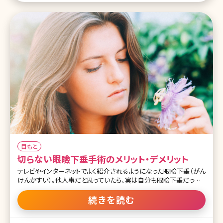
している?医師のアドバイスを聞こう 3
目もと
切らない眼瞼下垂手術のメリット・デメリット
テレビやインターネットでよく紹介されるようになった眼瞼下垂（がん
けんかすい）。他人事だと思っていたら、実は自分も眼瞼下垂だったと
いう人が今、増えています。 手術をすることでさまざまな症状が改善
すると言われているだけではなく、眼瞼下垂の手術をすることで二重
続きを読む
になるので、病気の治療として堂々と二重まぶたにできる!というメリ
ットもあります。とはいえ、切開する手術は怖い……というひとが多い