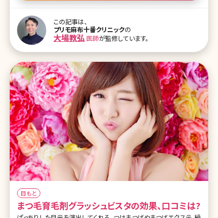
ますが、二重埋没法であれば針孔から糸でとめているだけですので、
目立つ傷が残るといった心配はほとんどありません。 固定力の強い
この記事は、
方法を用いれば半永久的な二重瞼が形成されます。 二重埋没法固
プリモ麻布十番クリニック
の
定点数の違いについて 二重埋没法には、2点固定、4点固定、6点固
大場教弘
医師
が監修しています。
定などの固定法があります。それぞれの違いは、糸を何箇所固定する
かということです。一般的には、固定点数が多いほど、強度があり、さ
まざまな二重のデザインに対応ができると考えられています。ただし、
固定点数が多いほど
目もと
まつ毛育毛剤グラッシュビスタの効果、口コミは?
ぱっちりした目元を演出してくれる、つけまつげやまつげエクステ。繰