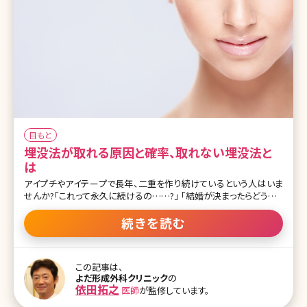
目もと
埋没法が取れる原因と確率、取れない埋没法と
は
アイプチやアイテープで長年、二重を作り続けているという人はいま
せんか?「これって永久に続けるの……?」 「結婚が決まったらどうしよ
う」「アイプチを一生買い続けるなら、埋没法で二重にした方が安い
のでは?」そんな悩みをお持ちの方も多いでしょう。でも、二重埋没法
続きを読む
はよく取れて元に戻ってしまうともいいますよね。ここでは二重埋没
法がどのくらいの確率で取れるのか、なぜ取れるのかを説明しなが
ら、取れにくい埋没法について紹介していきます。 目次 1.二重埋没法
この記事は、
はよく取れるって本当?取れる前兆ってあるの? 1-1.二重埋没法の取
よだ形成外科クリニック
の
れる確率 1-2.二重埋没法の取れる原因 1-3.二重埋没法の取れる前
依田拓之
医師
が監修しています。
兆・取れる瞬間は? 2.取れない二重埋没法とは 2-1.挙筋法か、瞼板法
のどちらが取れづらい? 2-2.糸で留める点数の違い 2-3.埋没法が適