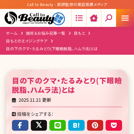
Call to Beauty - 医師監修の美容医療メディア
Search:
ホーム
施術＆お悩み記事一覧
目もと
目もとのエイジングケア
目の下のクマ・たるみとり(下眼瞼脱脂、ハムラ法)とは
目の下のクマ・たるみとり(下眼瞼
脱脂、ハムラ法)
とは
2025.11.21 更新
投稿をシェアする：