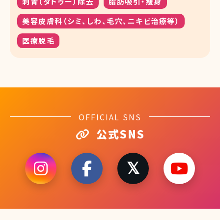
刺青（タトゥー）除去
脂肪吸引・痩身
美容皮膚科（シミ、しわ、毛穴、ニキビ治療等）
医療脱毛
OFFICIAL SNS
公式SNS