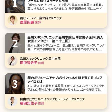
リーなど様々なモードも解説
「ポテンツァ」というワードを最近、美容医療業界では頻繁に
耳にするようになってきました。美容医療の中ではニードル
RFといえばポテンツァというくらい有名になった機械ですが、
まだまだ新しい機械ですので、初めて耳にする方も少なくは
麗ビューティー皮フ科クリニック
ないでしょう。 ニードルRFにもシルファームやモフィウスとい
居原田麗
医師
った機械があ
品川スキンクリニック 品川本院 田中智佐子医師【美人
女医インタビュー第二十五回】
美人女医インタビュー二十五回目は、品川スキンクリニック
品川本院の田中智佐子先生です。取材時の写真からも伝わ
ってきますが、とにかく明るく笑顔で、質問内容にも丁寧すぎ
るくらいに答えてくれました。 若い頃から、美容皮膚科通いを
品川スキンクリニック 品川本院
していた筋金入りの美容マニアの一面もあり、お肌にツヤと
田中智佐子
医師
ハリがあります!ア
顔のボリュームアップだけじゃない! 肌を育てるプロフ
ァイロとは
肌に注入する薬剤も成長因子からスネコス、ボトックスやヒ
アルロン酸など多くの種類があります。ここ2〜3年みても、ど
んどん新しいものが出ており、プルプル注射などユニークな
ネーミングのものもあります。 エクソソームも最近人気が出
自由が丘ウェルエイジングビューティークリニック
ている薬剤のひとつです。そんな薬剤もひとつひとつ特徴が
福田知佐子
医師
ありお悩みに合