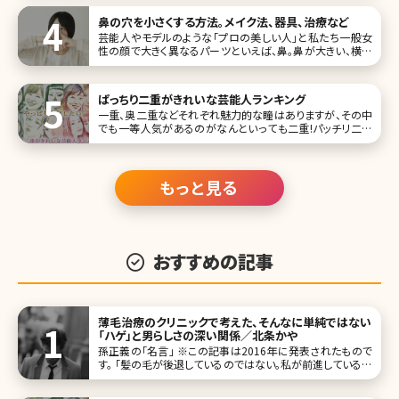
鼻の穴を小さくする方法。メイク法、器具、治療など
芸能人やモデルのような「プロの美しい人」と私たち一般女
性の顔で大きく異なるパーツといえば、鼻。鼻が大きい、横に
広がっている、低い……などいろいろな悩みがあると思いま
すが、意外に多いのが鼻の穴を小さくしたいという悩みです。
「正面を向いたとき鼻の穴が見えるのがイヤ」「笑うと鼻が横
ぱっちり二重がきれいな芸能人ランキング
に広がって鼻の穴が強調さ
一重、奥二重などそれぞれ魅力的な瞳はありますが、その中
でも一等人気があるのがなんといっても二重!パッチリ二重
に憧れて、アイメイクをしたことがある人もいるのではないで
しょうか。 ここでは、そんな惚れ惚れするような二重がきれい
な芸能人をランキングTOP10にしてまとめています。 第1位
橋本環
もっと見る
おすすめの記事
薄毛治療のクリニックで考えた、そんなに単純ではない
「ハゲ」と男らしさの深い関係／北条かや
孫正義の「名言」 ※この記事は2016年に発表されたもので
す。 「髪の毛が後退しているのではない。私が前進しているの
である。」――言わずと知れた、孫正義氏の名言ツイートだ（2013
年1月8日）。この2年間で、実に４万7千RT以上されているこ