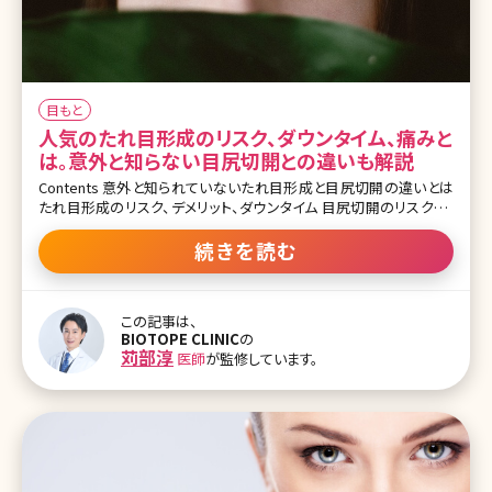
目もと
人気のたれ目形成のリスク、ダウンタイム、痛みと
は。意外と知らない目尻切開との違いも解説
Contents 意外と知られていないたれ目形成と目尻切開の違いとは
たれ目形成のリスク、デメリット、ダウンタイム 目尻切開のリスク、デ
メリット、ダウンタイム たれ目形成と併用すると良い施術 まとめ 【監
修医師からのワンポイント】たれ目形成は当院でもよく行っている手
続きを読む
術ですが、誰にでも似合うわけではありませんし、リスクも伴います。
方法としても糸で縫合するだけの方法、皮膚切開をする方法、目の
裏の粘膜側から切開する方法など様々です。どのような目が似合う
この記事は、
のか医師とよくシミュレーションして決めましょう。また、目尻切開も
BIOTOPE CLINIC
の
人気の高い手術です。目の周りの骨格などを加味して幅を決めてい
苅部淳
医師
が監修しています。
きます。大きく目の横幅を変えたい場合は目尻靭帯移動術を一緒に
やると良い効果がでます。いずれにせよ、よく医師と相談し、最適な方
法を見つけてください。 日本人はその他の