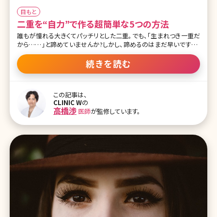
目もと
二重を“自力”で作る超簡単な5つの方法
誰もが憧れる大きくてパッチリとした二重。でも、「生まれつき一重だ
から……」と諦めていませんか?しかし、諦めるのはまだ早いですよ。
女性の方ならご存知かと思いますが、自力で二重を作るというメソッ
ドはネットでもひとつのジャンルとして定着しており、巨大掲示板をは
続きを読む
じめ、ツイッターを代表とするSNSでも人気のトピックになっていま
す。 プチ整形などの力を借りずに、自力で目を二重にするというもの
です。ここでは、不器用さんでも簡単にできる自力二重の方法を紹介
この記事は、
します! 二重は遺伝するため、両親または祖父母が二重の人がいな
CLINIC W
の
いと二重になりにくいとか、瞼の薄い人が二重には有利で、脂肪があ
高橋渉
医師
が監修しています。
って、厚い人には難しいという話もありますが、一方で、自力二重法を
やり始めたらすぐになったとか、まつ毛へのアプローチで簡単に二重
になったとか個人差があり、ありとあらゆるパターンがあるので、こ
れから紹介する方法もとりあえず試し