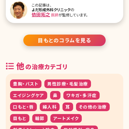
のでは?でも、二重まぶたの手術と同様、眼瞼下垂の手術には切らな
この記事は、
い方法があります。ここでは、切らない眼瞼下垂の手術について、メリ
よだ形成外科クリニック
の
ットやデメリットを詳しく紹介していきます。 目次 1.切らない眼瞼下垂
依田拓之
医師
が監修しています。
手術のメリット、デメリットとは？ 1-1.切らない眼瞼下垂の手術とは？
1-2.切らない眼瞼下垂手術、保険は効く？ 2.切らない眼瞼下垂手術
のメリット・デメリット 2-1.切らない眼瞼下垂手術の
目もとのコラムを見る
他
の治療カテゴリ
豊胸・バスト
男性診療・毛髪治療
エイジングケア
鼻
ワキガ・多汗症
口もと・唇
婦人科
耳
その他の治療
目もと
輪郭
アートメイク