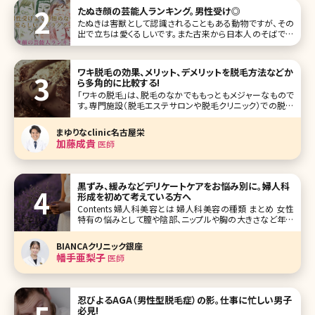
のつぶやき
たぬき顔の芸能人ランキング。男性受け◎
たぬきは害獣として認識されることもある動物ですが、その
出で立ちは愛くるしいです。また古来から日本人のそばで生
息してきたため、昔話・ことわざなどで登場することがあり、
なんとなく親しみを感じる存在でもありますよね。 人間の中
には、そんなたぬきに顔立ちが似ている方がいます。たぬき顏
ワキ脱毛の効果、メリット、デメリットを脱毛方法などか
は、たぬき自身の特徴で
ら多角的に比較する!
「ワキの脱毛」は、脱毛のなかでももっともメジャーなもので
す。専門施設（脱毛エステサロンや脱毛クリニック）での脱毛
がムダ毛処理の選択肢の一つとなってきたとはいえ、やはり
まだまだ自己処理をする人の方が多いこのご時世ですが、
まゆりなclinic名古屋栄
「ワキ脱毛は脱毛エステサロンや脱毛クリニックで行ってい
加藤成貴
医師
る」と答えている人も多く、も
黒ずみ、緩みなどデリケートケアをお悩み別に。婦人科
形成を初めて考えている方へ
Contents 婦人科美容とは 婦人科美容の種類 まとめ 女性
特有の悩みとして膣や陰部、ニップルや胸の大きさなど年齢
問わず悩みを抱えている方が多くいらっしゃいます。若い方は
色味を明るくしたい、胸の大きさを大きくしたいなどで、年齢
BIANCAクリニック銀座
を重ねていくと膣の緩みや授乳によるバストサイズの低
幡手亜梨子
医師
忍びよるAGA（男性型脱毛症）の影。仕事に忙しい男子
必見!