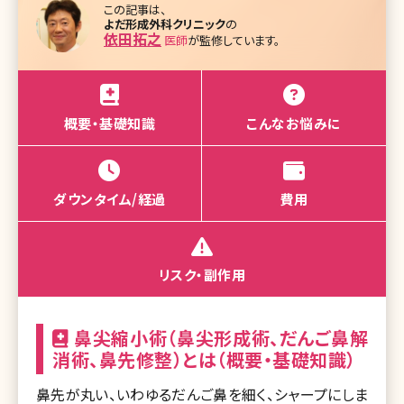
この記事は、
よだ形成外科クリニック
の
依田拓之
医師
が監修しています。
概要・基礎知識
こんなお悩みに
ダウンタイム/経過
費用
リスク・副作用
鼻尖縮小術（鼻尖形成術、だんご鼻解
消術、鼻先修整）とは（概要・基礎知識）
鼻先が丸い、いわゆるだんご鼻を細く、シャープにしま