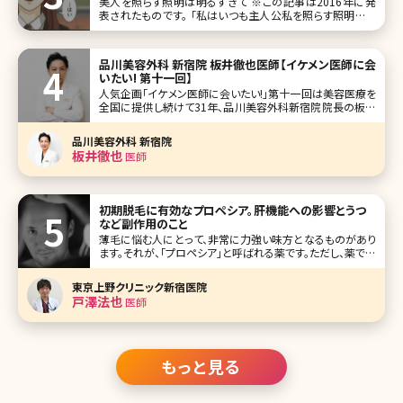
美人を照らす照明は明るすぎて ※この記事は2016年に発
表されたものです。 「私はいつも主人公私を照らす照明はい
つも明るくて眩しい照明が当たらない場所のことは知らなか
った」――無料漫画サイト、comicoで連載中の『全ての人が美し
い
品川美容外科 新宿院 板井徹也医師【イケメン医師に会
いたい! 第十一回】
人気企画「イケメン医師に会いたい!」第十一回は美容医療を
全国に提供し続けて31年、品川美容外科新宿院院長の板井
徹也（いたいてつや）先生です。 俳優の玉木宏さんを彷彿とさ
せる爽やかな笑顔と落ち着いた優しい語り口調が印象的で
品川美容外科 新宿院
す。もともとは救急医としての経歴をもち、同期の医師から
板井徹也
医師
の誘いで美容医療に
初期脱毛に有効なプロペシア。肝機能への影響とうつ
など副作用のこと
薄毛に悩む人にとって、非常に力強い味方となるものがあり
ます。それが、「プロペシア」と呼ばれる薬です。ただし、薬であ
るがゆえ、そこには当然「副作用」も存在します。 今回は、この
プロペシアの概要や効果、使い方、そして副作用についてお
東京上野クリニック新宿医院
話していきます。 プロペシアの効果について まずはプロペシ
戸澤法也
医師
アの
もっと見る