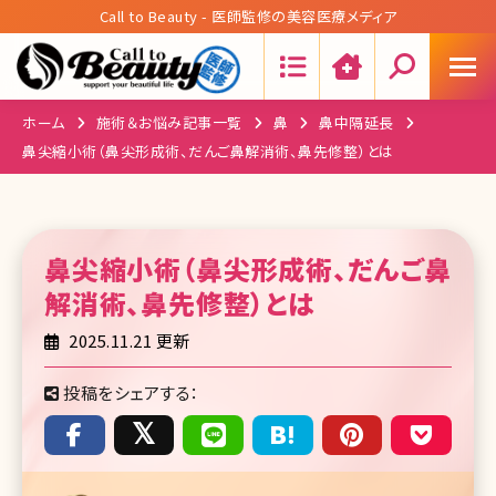
Call to Beauty - 医師監修の美容医療メディア
Search:
ホーム
施術＆お悩み記事一覧
鼻
鼻中隔延長
鼻尖縮小術（鼻尖形成術、だんご鼻解消術、鼻先修整）とは
鼻尖縮小術（鼻尖形成術、だんご鼻
解消術、鼻先修整）
とは
2025.11.21 更新
投稿をシェアする：