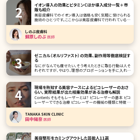
イオン導入の効果とビタミンCほか導入成分一覧＋市
販も紹介
美容皮膚科でのイオン導入は価格も安く気軽に受けられる
施術のひとつです。ここからは美容皮膚科で行われている最
新のイオン導入の施術について詳しく説明していきます。 2-
1.美容皮膚科のイオン導入は何が違うの? ■マシンの性能
しのぶ皮膚科
が高い イ
蘇原しのぶ
医師
ゼニカル（オルリファスト）の効果、副作用等徹底検証す
る
なにがなんでも痩せたい、そう考えたときに取る行動は人そ
れぞれですが、やはり、理想のプロポーションを手に入れる
近道はダイエットと運動でしょう。 そこでいちばんの問題とな
ってくるのが、ダイエット時の空腹感との闘いなのではない
でしょうか。また、運動だけで消費することのできるカロリー
現場を熟知する美容ナースによるピコレーザーのおさ
には限界があります
らい。実際結果が出た相乗効果がある治療も解説
Contents そもそもレーザーとは? ピコレーザーの基本 ピコ
レーザーでできる治療 ピコレーザーの機械の種類と特徴 ピ
コレーザーと相乗効果のある治療 ピコレーザーのその他の
治療法 まとめ シミ治療や毛穴治療を検討されたことがある
TANAKA SKIN CLINIC
方はピコレーザーというワードを聞いたこと
田中陽奈
医師
美容整形をカミングアウトした芸能人11選