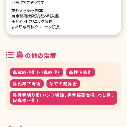
け医にできそうです。
東邦大学医学部卒
東京警察病院形成外科入局
美容外科クリニック院長
よだ形成外科クリニック院長
鼻
の他の治療
鼻翼縮小術（小鼻縮小）
鼻柱下降術
鼻孔縁下降術
糸での隆鼻術
鼻骨骨切り術(ハンプ切除、鼻骨幅寄せ術、わし鼻、
段鼻修正術)