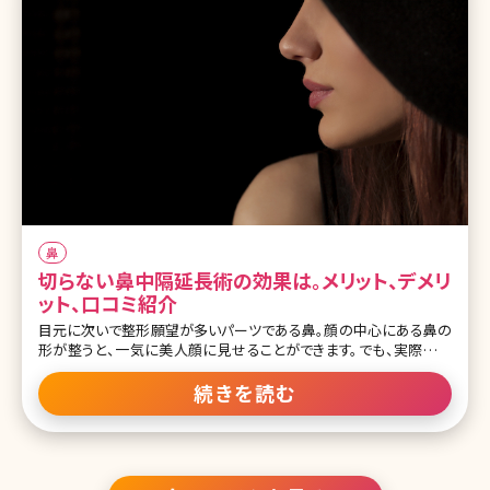
鼻
切らない鼻中隔延長術の効果は。メリット、デメリ
ット、口コミ紹介
目元に次いで整形願望が多いパーツである鼻。顔の中心にある鼻の
形が整うと、一気に美人顔に見せることができます。でも、実際には
「上向きの鼻が気になる」「正面から見たとき鼻の穴が見えるのがイ
ヤ」という人が多いのではないでしょうか。すっきりと美しい鼻に整え
続きを読む
るためには鼻中隔延長という手術が有効とされてきましたが、最近で
は「切らない鼻中隔延長」の施術を行うクリニックも増えてきていま
す。ここでは従来の鼻中隔延長と切らない方法との違いを詳しく説明
していきます。 目次 1.切らずに鼻を美しく整える鼻中隔延長手術 1-1.
切開する鼻中隔延長手術の効果 1-2.切開する鼻中隔延長手術のダ