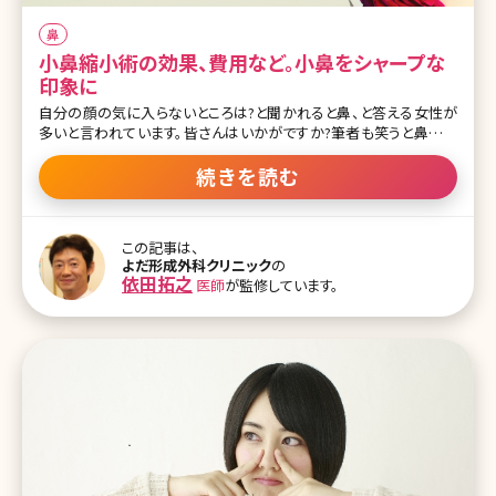
鼻
小鼻縮小術の効果、費用など。小鼻をシャープな
印象に
自分の顔の気に入らないところは?と聞かれると鼻、と答える女性が
多いと言われています。皆さんはいかがですか?筆者も笑うと鼻が横
に広がるのが悩みです。「鼻がもう少し小さかったら、美人になれる
のに」と思っている方も多いのではないでしょうか。ここでは顔の印象
続きを読む
を大きく左右する鼻を小さくする方法・小鼻縮小術がどんなものなの
か、詳しく説明していきます。 目次 1.鼻を小さくして一気に美人顔に
なれる!小鼻縮小術とは 1-1.こんな人にオススメ、小鼻縮小術 1-2.小
この記事は、
鼻が大きいとどんな印象? 2.小鼻縮小術とは 2-1.内側法・外側法 2-
よだ形成外科クリニック
の
2.フラップ法とは 2-3.麻酔や術後のダウンタイムについて 2-4.失敗例
依田拓之
医師
が監修しています。
や元に戻ってしまう例はあるの? 2-5.小鼻縮小術の値段 2-6.小鼻縮
小術は技術とセンスが問われる 3.まとめ 1.鼻を小さくして一気に美
人顔にな