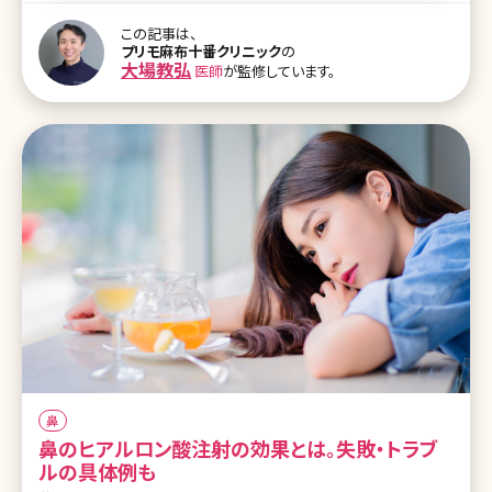
のイラストは、顔の上部に1/5が5つ並んでいます。これは目の幅を基
この記事は、
準とし、イラストのように5等分になるのが美しいとされています。鼻
プリモ麻布十番クリニック
の
で考えると、鼻の付け根や鼻のふくらみ部分の位置がどこになると美
大場教弘
医師
が監修しています。
しいのか、という部分で参考になります。また、目じりと鼻の角度、鼻
下から唇、アゴまでの間隔などが左のイラストで示されています。 右
側のイラストは、角度
鼻
鼻のヒアルロン酸注射の効果とは。失敗・トラブ
ルの具体例も