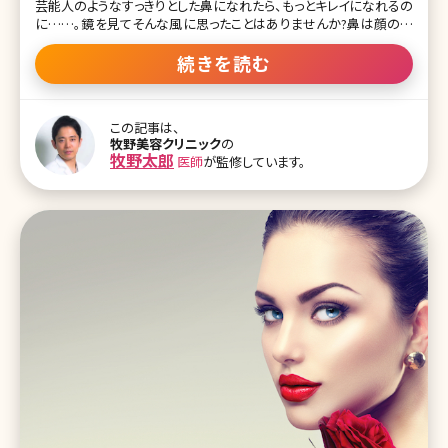
芸能人のようなすっきりとした鼻になれたら、もっとキレイになれるの
に……。鏡を見てそんな風に思ったことはありませんか?鼻は顔の中
でも特に目立ちやすいパーツ。変えたい!と思っている人も多いのでは
ないでしょうか。とはいえ、鼻にプロテーゼを入れる隆鼻術をする勇
続きを読む
気はないという方が大半でしょう。そこで今回は鼻を高くするための
ヒアルロン酸注射の効果や値段、ダウンタイムなどについて詳しく紹
介していきたいと思います。 1.鼻をすっきり高く見せる!ヒアルロン酸
この記事は、
注射の効果とは 1-1.鼻へのヒアルロン酸注射ってどんなもの? 1-2.
牧野美容クリニック
の
鼻に入れるヒアルロン酸の量 1-3.鼻に入れるヒアルロン酸の質 1-4.
牧野太郎
医師
が監修しています。
腫れや痛み、ダウンタイムは? 1-5.ヒアルロン酸注射の値段 2.鼻への
ヒアルロン酸注射を受ける前に知っておきたいこと 2-1.鼻へのヒア
ルロン酸注射の失敗・デメリット 2-1-1.凸凹