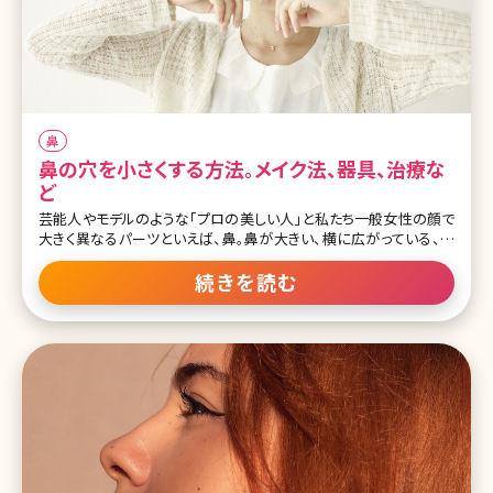
鼻
鼻の穴を小さくする方法。メイク法、器具、治療な
ど
芸能人やモデルのような「プロの美しい人」と私たち一般女性の顔で
大きく異なるパーツといえば、鼻。鼻が大きい、横に広がっている、低
い……などいろいろな悩みがあると思いますが、意外に多いのが鼻
の穴を小さくしたいという悩みです。「正面を向いたとき鼻の穴が見え
続きを読む
るのがイヤ」「笑うと鼻が横に広がって鼻の穴が強調されてみえる」
こんな悩みを改善する方法について考えてみましょう。 目次 1.鼻の
穴を小さくしてバランスのいい顔になるには?〜美しい鼻の定義〜 2.
鼻の穴が大きくなる原因とは 3.鼻の穴を小さくする方法 3-1.自力で
鼻の穴を小さくする方法 3-2.メイクで鼻の穴を小さく見せる方法 3-
3.美容整形で鼻の穴を小さくするには 3-3-1.注射で鼻の穴を小さく
する方法 3-3-2.糸を使った手術で鼻の穴を小さくする方法 3-3-3.切
開する手術で鼻の穴を小さくする方法 4.