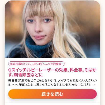
美容皮膚科（シミ、しわ、毛穴、ニキビ治療等）
Qスイッチルビーレーザーの効果、料金等。そばか
す、刺青除去などに
美白美容液でもビクともしないシミ、メイクでも隠せない大きいシ
ミ……。年齢とともに濃くなるこんなシミに悩む方の中には「もうレ
ーザーで取るしかないのかも?」と考えている方もいるのではないで
しょうか。とはいえ、多種多様なレーザーがある今、自分のシミにどの
続きを読む
レーザーが適しているのか分からないという方も多いでしょう。ここで
は、90年代からシミやあざの治療に用いられてきたルビーレーザー