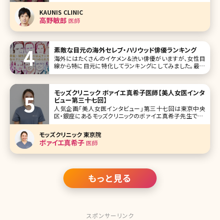
何を考えているのだろう。CMに出てくる先生たちは、爽やか
な笑顔で私たちを迎えてくれるけど、実際に何を思って働い
KAUNIS CLINIC
ているのか、本当のところは見えてこない。これまでのキャリ
高野敏郎
医師
アや、大切にしている理念
素敵な目元の海外セレブ・ハリウッド俳優ランキング
海外にはたくさんのイケメン&渋い俳優がいますが、女性目
線から特に目元に特化してランキングにしてみました。最新
版はこのような結果です! 1位クリス・ヘムズワース View this
post on Instagram Chris Hemsworth(
モッズクリニック ボァイエ真希子医師【美人女医インタ
ビュー第三十七回】
人気企画「美人女医インタビュー」第三十七回は東京中央
区・銀座にあるモッズクリニックのボァイエ真希子先生です。
自ら脂肪吸引・脂肪注入豊胸手術等、多くの美容外科手術を
受けた経験からのカウンセリングは説得力があり、女性の気
モッズクリニック 東京院
持ちに寄り添います。 脂肪吸引をはじめ、痩身、豊胸の外科
ボァイエ真希子
医師
治療の良さを世間に広め
もっと見る
スポンサーリンク