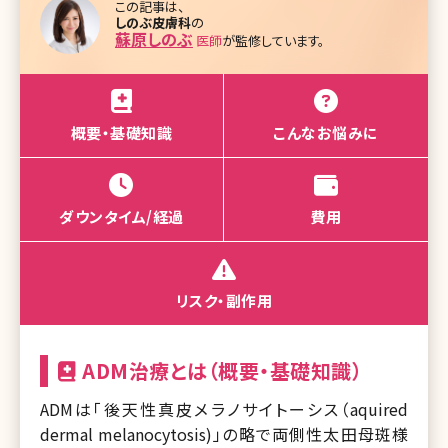
この記事は、
しのぶ皮膚科
の
蘇原しのぶ
医師
が監修しています。
概要・基礎知識
こんなお悩みに
ダウンタイム/経過
費用
リスク・副作用
ADM治療とは（概要・基礎知識）
ADMは「後天性真皮メラノサイトーシス（aquired
dermal melanocytosis)」の略で両側性太田母斑様