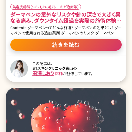
美容皮膚科（シミ、しわ、毛穴、ニキビ治療等）
ダーマペンの意外なリスクや針の深さで大きく異
なる痛み、ダウンタイム経過を実際の施術体験か
ら解説
Contents ダーマペンってどんな施術? ダーマペンの効果とは? ダー
マペンで使用される追加薬剤 ダーマペンのリスク ダーマペンの治
療の流れ ダーマペンの治療中の痛み ダーマペンのダウンタイム ダ
ーマペンの施術間隔 ダーマペンの治療回数 おわりに 最近よく耳に
続きを読む
するダーマペン、一体どんな施術なのか気になりますよね。SNS等で
流れてくる動画では、血まみれになっている人もいてなんだか怖そう
な施術だと思っていませんか?今回はみなさんの疑問や不安を解決
この記事は、
するべく、実際の施術とリスク、その後のダウンタイムについて詳しく
STスキンクリニック青山
の
解説していきます。 【監修医師からのワンポイント】ダーマペンは創傷
田澤しおり
医師
が監修しています。
治癒機能によりコラーゲン・エラスチンを造成するだけではなく、同
時にお悩みに合わせた薬剤を塗布してより効果を高めることもでき
ます。施術後はやや腫れや赤みを伴いますので、ご自