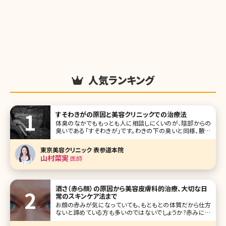
人気ランキング
すそわきがの原因と美容クリニックでの治療法
体臭のなかでももっとも人に相談しにくいのが、陰部からの
臭いである「すそわきが」です。わきの下の臭いと同様、腋臭
症（えきしゅうしょう）と呼ばれる症状のひとつで原因もわき
がと同じだと言われています。 ここではすそわきがとはどん
東京美容クリニック 表参道本院
な症状なのか、原因や治療方法を詳しく説明します。 【監修医
山村菜実
医師
師からのワン
酒さ（赤ら顔）の原因から美容皮膚科的治療、大切な日
常のスキンケア法まで
お顔の赤みが気になっていても、もともとの体質だから仕方
ないと諦めている方も多いのではないでしょうか?赤みには
色々な原因があり、お薬やスキンケア、美容医療など選択肢