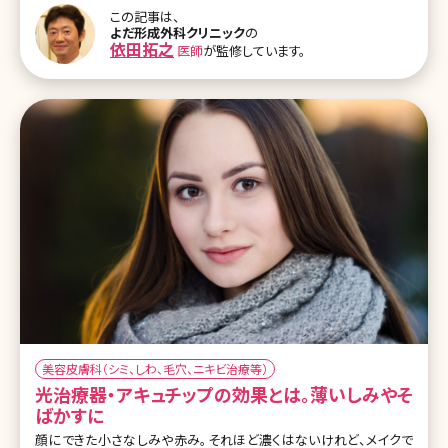
について詳しく説明していきます。 目次 1.Qスイッチルビーレーザーっ
この記事は、
てどんなレーザー? 1-1.Qスイッチルビーレーザーとは? 1-2.Qスイッ
よだ形成外科クリニック
の
チルビーレーザーの効果 1-3.Qスイッチルビーレーザーの経過とダウ
依田拓之
医師
が監修しています。
ンタイム 1-4.Qスイッチルビーレーザーの失敗例 2.Qスイッチルビー
レーザーの施術 2-1.Qスイッチルビーレーザー
美容皮膚科（シミ、しわ、毛穴、ニキビ治療等）
光治療器・アキュチップの効果とは。薄いしみやそ
ばかすに
顔にできた小さなしみや赤み。それほど濃くはないけれど、メイクで