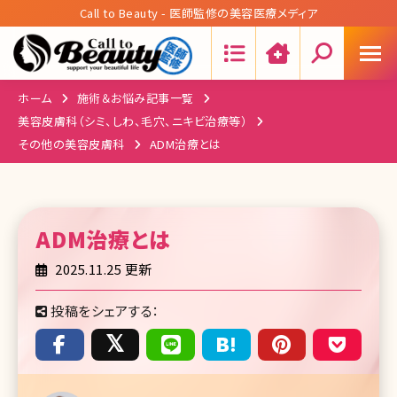
Call to Beauty - 医師監修の美容医療メディア
Search:
ホーム
施術＆お悩み記事一覧
美容皮膚科（シミ、しわ、毛穴、ニキビ治療等）
その他の美容皮膚科
ADM治療とは
ADM治療
とは
2025.11.25 更新
投稿をシェアする：