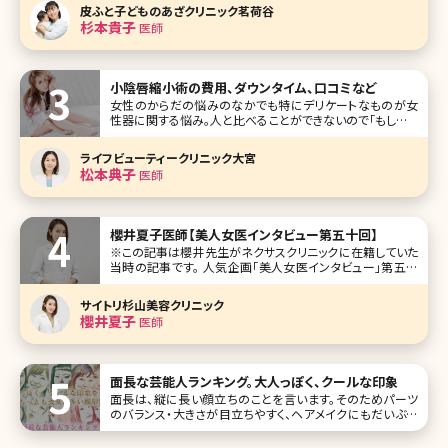
がたくさんあります。今回は酒さをテーマにお伝えしていきま
皮ふと子どものあざクリニック茗荷谷
す。 【監修医師からのワンポイント】酒さ（赤ら顔）は、「化粧水
杉本貴子
医師
を1日1
小陰唇縮小術の費用、ダウンタイム、口コミなど
女性のからだの悩みのなかでも特にデリケートなものが女
性器に関する悩み。人と比べることができないので「もしかし
たらみんなと違うのかな?」という不安を抱えている人が意外
に多いのです。なかでも小陰唇（しょういんしん）の肥大や左
ライフビューティークリニック大宮
右差などは意外と多い悩み。ここでは気になるけれど、なか
松本典子
医師
なか人に聞けない「小陰唇縮
櫻井夏子医師【美人女医インタビュー第五十回】
※この記事は櫻井先生がネクサスクリニックに在籍していた
当時の記事です。 人気企画「美人女医インタビュー」第五十
回は東京・銀座にあるネクサスクリニック（NEXUS clinic）の
櫻井夏子（さくらい なつこ）医師です。 整形外科医として4年
サイトリ杉山美容クリニック
間大学病院で勤務した後、美容医療へ進みます。転身のきっ
櫻井夏子
医師
面長な芸能人ランキング。大人っぽく、クールな印象
面長は、縦に長い顔立ちのことを言います。そのためパーツ
のバランス・大きさが目立ちやすく、ヘアメイクにもだいぶ影
響されやすい顔形だと考えられます。 今回は面長を目立たな
くするヘアメイクなど含めて参考にできそうな面長な芸能人