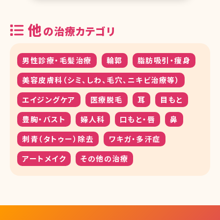
他
の治療カテゴリ
男性診療・毛髪治療
輪郭
脂肪吸引・痩身
美容皮膚科（シミ、しわ、毛穴、ニキビ治療等）
エイジングケア
医療脱毛
耳
目もと
豊胸・バスト
婦人科
口もと・唇
鼻
刺青（タトゥー）除去
ワキガ・多汗症
アートメイク
その他の治療