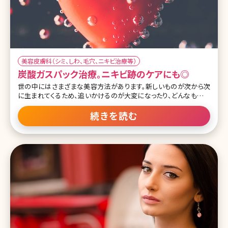
美容皮膚科（シミ、しわ、毛穴、ニキビ治療等）
炭酸ガスパック治療。ニキビ跡のケアにも◎
世の中にはさまざまな美容方法があります。新しいものが次から次
に生まれてくるため、追いかけるのが大変になったり、どんなものが
本当に効果があるのかわからなくなってきたりするほどです。 今回は
そのなかから、「炭酸ガスパック」を取り上げます。その効果はニキビ
続きを読む
跡を始め、美肌やアンチエイジングのためのさまざまな症状に及び
ます。 目次 1.炭酸とはいったいどういうものか 2.炭酸ガスパックのも
たらす美容効果とは 3.炭酸ガスパックと新陳代謝 4.炭酸ガスパック
とニキビの関係について 5.炭酸ガスパックの料金と考え方 6.炭酸ガ
スパックに対する懐疑的な見方もある 7.まとめ 1.炭酸とはいったい
どういうものか 私たちにとってなじみ深い「炭酸」ですが、これはそも
そもどういったものなのでしょうか。まずはそこから見ていきましょう。
炭酸とは、ごく簡単に言えば、「二酸化酸素