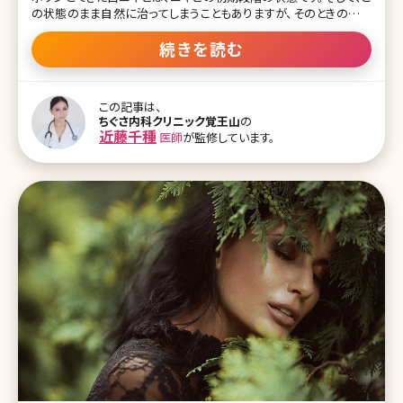
の状態のまま自然に治ってしまうこともありますが、そのときの体調
や外部からの刺激などにより、黒ニキビから赤味を帯びた赤ニキビへ
と変化し、さらにその状態を放置していると化膿した黄ニキビへと変
続きを読む
化します。 そして、状態が黄ニキビまで進行してしまうと皮膚を突き破
って膿が出てくるようになり、最悪の場合には跡が残ってしまうこと
があります。 それでは、ニキビ跡を治す方法やニキビ跡はどこまで消
この記事は、
すことができるのかということについて、考えていくことにしましょう。
ちぐさ内科クリニック覚王山
の
【監修医師からのワンポイント】軽度のニキビ跡であれば食生活やス
近藤千種
医師
が監修しています。
キンケア・生活習慣を見直すことで改善することがありますがなかな
か治らないニキビ跡には専門機関での治療がおすすめです。ご心配
な方は早めに医療機関を受診しましょう。 もくじ 1.ニキビ跡