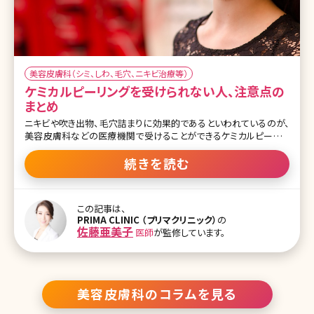
美容皮膚科（シミ、しわ、毛穴、ニキビ治療等）
ケミカルピーリングを受けられない人、注意点の
まとめ
ニキビや吹き出物、毛穴詰まりに効果的であるといわれているのが、
美容皮膚科などの医療機関で受けることができるケミカルピーリン
グです。ケミカルピーリングは表皮に溜まっている古い角質を薬品の
力を借りて軟らかくし、無理なく剥がすという方法であるため、適切
続きを読む
に行うことによりお肌のターンオーバー周期を正常化させる効果を
期待することができます。ですが、ケミカルピーリングを受けるに当た
っては注意が必要で、ケミカルピーリングを受けることができない人
この記事は、
も存在しています。 【監修医師からのワンポイント】 ケミカルピーリン
PRIMA CLINIC （プリマクリニック）
の
グは、ニキビや小さいシミ、小ジワの改善など様々な効果が期待でき
佐藤亜美子
医師
が監修しています。
る治療です。治療中の疾患のある方、妊娠中の方など以外にも、角質
が痛んでいると、ピーリングが予想以上に深くなりますので、前日の
顔剃り、パック、スクラブ洗顔は避けるようにしてくださいね。 ケミカ
ルピーリングを受けるこ
美容皮膚科のコラムを見る