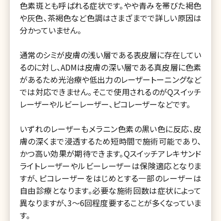
色素斑とも呼ばれる症状です。やや青みを帯びた褐色
や灰色、茶褐色など色調はさまざまでで詳しい原因は
分かっていません。
通常のシミが皮膚の浅い層である表皮層に存在してい
るのに対し、ADMは皮膚の深い層である真皮層に色素
があるため光治療や低出力のレーザートーニングなど
では対応できません。そこで使用されるのがQスイッチ
レーザーやルビーレーザー、ピコレーザーなどです。
いずれのレーザーもメラニン色素の黒い色に反応、皮
膚の深くまで浸透するため短時間で施術可能であり、
かつ高い効果が期待できます。Qスイッチアレキサンド
ライトレーザーやルビーレーザーは保険適応となりま
すが、ピコレーザーをはじめとする一部のレーザーは
自由診療となります。必要な施術回数は症状によって
異なりますが、3～6回程度要することが多くなっていま
す。