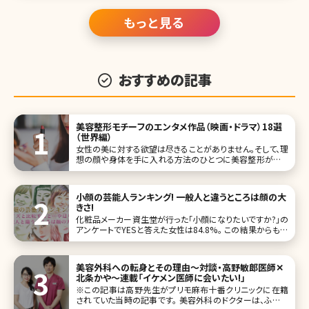
を、ランキングにしてご紹介していきます。 第1位菜々緒
もっと見る
おすすめの記事
美容整形モチーフのエンタメ作品（映画・ドラマ）18選
（世界編）
女性の美に対する欲望は尽きることがありません。そして、理
想の顔や身体を手に入れる方法のひとつに美容整形があり
ます。女性の美醜に関するトピックは関心が高く、ドラマ性も
あり、各国でエンターテイメント作品として制作されていま
す。今回は美容整形をモチーフにした世界の国々の映画・テ
小顔の芸能人ランキング! 一般人と違うところは顔の大
レビドラマ作品をご紹介します
きさ!
化粧品メーカー資生堂が行った「小顔になりたいですか?」の
アンケートでYESと答えた女性は84.8%。 この結果からもわ
かる通り、日本人女性の小顔願望は強く、自分の写ってる集
合写真を見て「あ、となりの人より顔が大きい（小さい）……」
なんて、チェックしたことがある方もいるのではないでしょう
美容外科への転身とその理由〜対談・高野敏郎医師✕
か。
北条かや〜連載「イケメン医師に会いたい!」
※この記事は高野先生がプリモ麻布十番クリニックに在籍
されていた当時の記事です。 美容外科のドクターは、ふだん