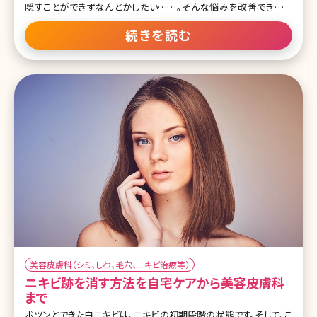
隠すことができずなんとかしたい……。そんな悩みを改善できるの
が、アキュチップです。フォトフェイシャルに用いられる光による治療器
なので、レーザーと比較してダウンタイムが少なく、気軽に受けやす
続きを読む
い施術として注目を集めています。ここでアキュチップについて詳しく
説明していきます。 目次 1.薄いしみや赤みの改善に効く光治療器・ア
キュチップ 1-1.アキュチップとは 1-2.アキュチップの効果とメリット 1-
3.アキュチップは痛い? 1-4.アキュチップの経過とダウンタイム 1-5.ア
キュチップはこんな人におすすめ 1-6.アキュチップの副作用と注意事
項 2.アキュチップの施術 2-1.アキュチップの施術プロセス 2-2.クリニ
ックではどんな施術が
美容皮膚科（シミ、しわ、毛穴、ニキビ治療等）
ニキビ跡を消す方法を自宅ケアから美容皮膚科
まで
ポツンとできた白ニキビは、ニキビの初期段階の状態です。そして、こ