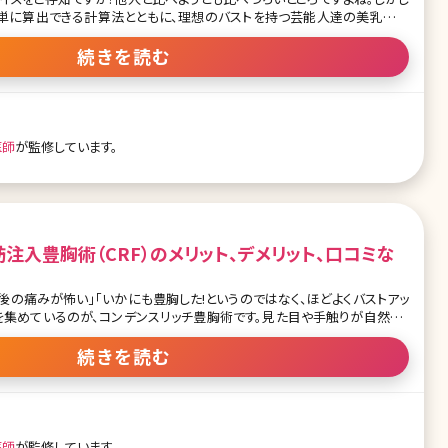
簡単に算出できる計算法とともに、理想のバストを持つ芸能人達の美乳の秘
なもの3つ 2.理想のバストを持つ芸能人3人! 2-1.小嶋陽菜 2-2.綾瀬はるか
続きを読む
とめ〜芸能人のサイズは、全体的に細め! 【監修医師からのワンポイン
サイズに満足していますか?私は日々たくさんの女性のボディのお悩みをお
様のボディのお悩みは本当に多岐に渡ると思っています。中には、プロの私
ディなのに、コンプレックスで
医師
が監修しています。
注入豊胸術（CRF）のメリット、デメリット、口コミな
後の痛みが怖い」「いかにも豊胸した!というのではなく、ほどよくバストアッ
を集めているのが、コンデンスリッチ豊胸術です。見た目や手触りが自然、ダ
ざまなメリットがあると言われているコンデンスリッチ豊胸がどんな方法な
デンスリッチ豊胸とは 1-1.コンデンスリッチ豊
続きを読む
スリッチ豊胸のデメリット 1-3.コンデンスリッチ豊胸の施術プロセス 1-4.コン
ムと術後経過 1-5.コンデンスリッチ豊胸の口コミ 1-6.コンデンスリッチ豊
コンデンスリッチ豊胸、しこりができるのは失敗? 1-8.CRF(コンデンスリッチ
コンデンスリッチ豊胸
医師
が監修しています。