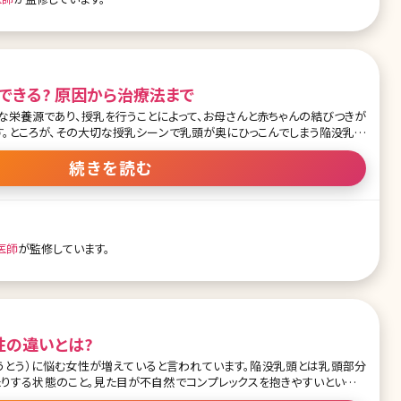
陥没乳頭でも授乳はできる? 原因から治療法まで
な栄養源であり、授乳を行うことによって、お母さんと赤ちゃんの結びつきが
す。ところが、その大切な授乳シーンで乳頭が奥にひっこんでしまう陥没乳頭
があります。陥没乳頭とはどのような状態か説明させて頂くとともに、治療
ことにします。 もくじ 1.陥没乳頭とは 2.母乳のメリッ
続きを読む
になってしまったときの授乳方法 4.陥没乳頭の治療法その1 5.陥没乳頭の治療
なったり、窪んでいる溝の部分に雑菌が繁殖しやすく乳腺炎を繰り返す原因
必要です。手術自体は1時間程度で日帰りで可能です。最
医師
が監修しています。
性の違いとは?
うとう）に悩む女性が増えていると言われています。陥没乳頭とは乳頭部分
たりする状態のこと。見た目が不自然でコンプレックスを抱きやすいというだ
おくと将来的に授乳ができない可能性も出てきます。ここでは陥没乳頭の症