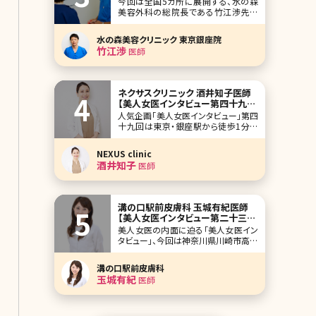
今回は全国5カ所に展開する、水の森
クからインタビューも読めますので、イ
美容外科の総院長である竹江渉先生
ケ
に、脂肪吸引と取った脂肪を使ってバス
トアップする脂肪注入豊胸について、詳
水の森美容クリニック 東京銀座院
しく解説して頂きました。 通常の脂肪吸
竹江渉
医師
引のメリット、デメリットはもちろん、産
後の女性の多くが直面するボディライ
ンの悩み、授乳後のバストの萎縮など
のお悩みにつ
ネクサスクリニック 酒井知子医師
【美人女医インタビュー第四十九
回】
人気企画「美人女医インタビュー」第四
十九回は東京・銀座駅から徒歩1分の
距離にあるネクサスクリニック（NEXUS
clinic）で院長を務める酒井知子（さか
NEXUS clinic
い ともこ）医師です。 管理栄養士から
酒井知子
医師
医師という異色の経歴をもつ酒井医
師。女医ママとして日々施術と育児に
奮闘しています。二重術、糸リフトなど
溝の口駅前皮膚科 玉城有紀医師
【美人女医インタビュー第二十三
回】
美人女医の内面に迫る「美人女医イン
タビュー」、今回は神奈川県川崎市高津
区、東急線溝の口駅から徒歩1分の好
立地にある溝の口駅前皮膚科の玉城
溝の口駅前皮膚科
有紀先生です。 溝の口駅前皮膚科では
玉城有紀
医師
皮膚科の診療がメインで、美容部門は
一部のお薬だけです。まさに地域密着
の皮膚科医院という感じですが、玉城
先生が将来作りたい美