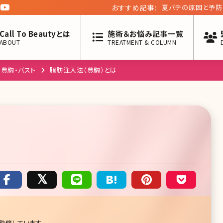
おすすめ記事:
夏バテの原因と予防
メント&内服薬
Call To Beautyとは
施術＆お悩み記事一覧
ABOUT
TREATMENT & COLUMN
豊胸・バスト
脂肪注入法（豊胸）とは
監修しています。