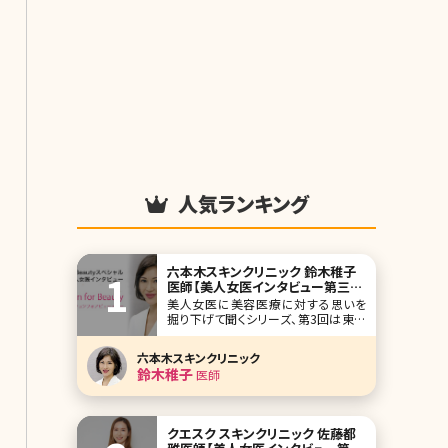
人気ランキング
六本木スキンクリニック 鈴木稚子
医師【美人女医インタビュー第三
回】
美人女医に美容医療に対する思いを
掘り下げて聞くシリーズ、第3回は東京
都港区の六本木スキンクリニックの鈴
木稚子（わかこ）院長です。皮膚科、美容
六本木スキンクリニック
皮膚科として東京・用賀に開業して六
鈴木稚子
医師
本木に移転、ひどくなったニキビ治療を
得意とし、独自にブレンドした薬剤も使
用しているとのこと。 医師を目指した
経緯、美容に対す
クエスク スキンクリニック 佐藤都