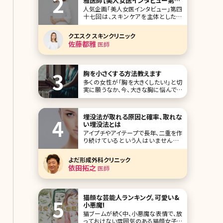
雅医師【美人女医インタビュー第四
十七回】
人気企画「美人女医インタビュー」第四
十七回は、スキンケアを主体とした美
容皮膚科を東京・汐留のイタリア街に
開院した「クエスクスキンクリニック」の
クエスク スキンクリニック
佐藤都雅（さとうみやか）院長です。 美
佐藤都雅
医師
肌に良いとされるものは数あれど、佐
藤先生イチオシが、レチノール。こだわ
り抜いて開発し、自身のクリニックでド
クター
胸を小さくする方法教えます
多くの女性が「胸を大きくしたい!」と切
実に願うなか、今、大きな胸に悩んでい
る女性が増えていると言われています。
大手下着メーカーが販売している、胸
を小さく見せるブラジャーも売り切れ
埋没法が取れる原因と確率、取れな
る店舗が出るほどの大人気。でも下着
い埋没法とは
で胸を小さく見せるのには限界もあり
アイプチやアイテープで長年、二重を作
ますよね。では、ここで胸を小さくする方
り続けているという人はいませんか?
法にはどんなもの
「これって永久に続けるの……?」 「結婚
が決まったらどうしよう」「アイプチを一
よだ形成外科クリニック
生買い続けるなら、埋没法で二重にし
依田拓之
医師
た方が安いのでは?」そんな悩みをお持
ちの方も多いでしょう。でも、二重埋没
法はよく取れて元に戻ってしまうともい
いますよ
猫顔な芸能人ランキング。可愛い&
小悪魔!
猫ブームが続く中、小悪魔な表情で、放
っておけない雰囲気のある猫顔女子も