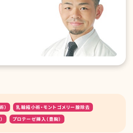
術）
乳輪縮小術・モントゴメリー腺除去
）
プロテーゼ挿入（豊胸）