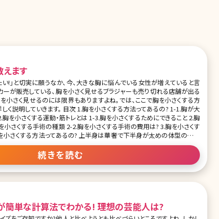
教えます
たい!」と切実に願うなか、今、大きな胸に悩んでいる女性が増えていると言
カーが販売している、胸を小さく見せるブラジャーも売り切れる店舗が出る
を小さく見せるのには限界もありますよね。では、ここで胸を小さくする方
.胸を小さくする方法ってあるの? 1-1.胸が大
2.胸を小さくする運動・筋トレとは 1-3.胸を小さくするためにできること 2.胸
胸を小さくする手術の種類 2-2.胸を小さくする手術の費用は? 3.胸を小さくす
胸が大きいというと「
続きを読む
が簡単な計算法でわかる! 理想の芸能人は?
イズをご存知ですか?他人と比べようとも比べづらいところですよね。しかし