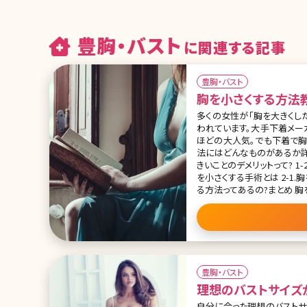
豊胸・バスト
に関連する記事
豊胸・バスト
胸を小さくする方法
多くの女性が「胸を大きくし
われています。大手下着メー
ほどの大人気。でも下着で胸
法にはどんなものがあるか詳しく説明していきます。 目次 1
きいことのデメリットって? 1-
を小さくする手術とは 2-1.
る方法ってあるの?まとめ 胸を小さくする方法ってあるの? 上半身は華奢で下半身が太めの体型の人が
多い日本人女性。それだけに
豊胸・バスト
理想のバストサイズ
自分に合った理想のバストサ