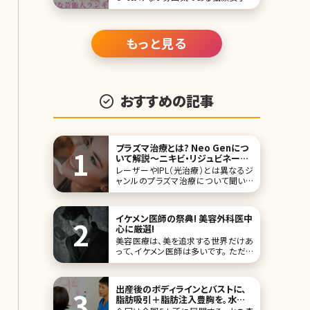
大人気。猫のようなクールで美人な目
元をつくるためにメイク方法を変える
女性がいるほど!美女揃いの芸能界に
も、猫顔と言われる女性がたくさん。こ
もっと見る
こでは、猫顔の芸能人をランキング形
式にしてご紹介します。 第1位 柴咲コ
ウ
おすすめの記事
プラズマ治療とは? Neo Genにつ
いて解説〜ニキビ・リジュビネーシ
ョン治療に〜
レーザーやIPL（光治療）とは異なるジ
ャンルのプラズマ治療について聞いた
ことはありますか?「プラズマって名前
では聞いたことがあるけどそもそも何
なんだろう?」「プラズマにも美容効果
イケメン医師の祭典! 美容外科医中
があるんだ」と感じた方も多いかと思
心に厳選!
います。 プラズマ治療についてこの記事
美容医療は、美を追求する世界だけあ
で全て解説していきます!
って、イケメン医師は多いです。 ただイ
ケメンだけではなく、実際取材をすると
美容医療に対するアツい想いを持った
医師の多いこと! 今回SNSでも美意識
出産後のボディラインとバストに、
が高い投稿で話題の美容クリニックの
脂肪吸引＋脂肪注入豊胸を。水の
イケメン医師たちを厳選しました。 リン
森美容外科総院長が徹底解説