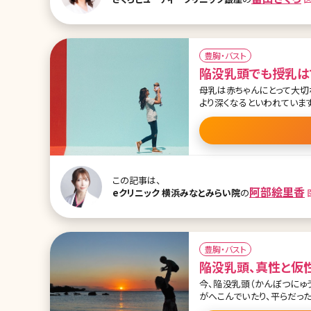
豊胸・バスト
母乳は赤ちゃんにとって大切
より深くなるといわれていま
という状態に悩まされること
法など医師の見解を取り入れながら解説して行く
ト・デメリット 3.陥没乳頭
法その2 まとめ 【監修医師からのワンポイント】実に女性の約10-20％が陥没乳頭と言われています。
中〜重度では授乳が困難に
にもなるため、適切な治療が
この記事は、
阿部絵里香
eクリニック 横浜みなとみらい院
の
豊胸・バスト
陥没乳頭、真性と仮
今、陥没乳頭（かんぼつにゅ
がへこんでいたり、平らだっ
けではなく、そのままにして