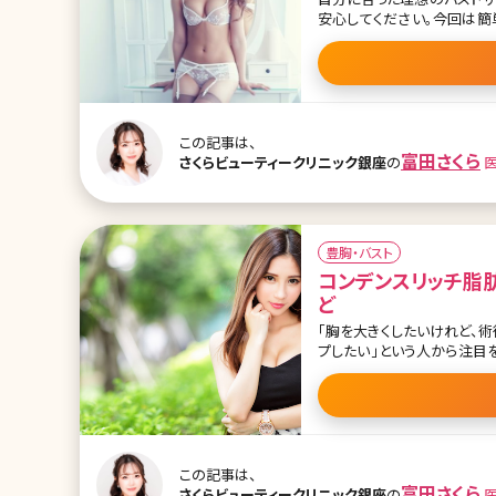
安心してください。今回は
訣までをご紹介します! 目次 1.自分の理想のバストサイズを知ろう 1-1.理想のバストサイズの計算法と
は? 1-2.理想のバストに大切
2-3.深田恭子 2-4.筧美和子 3.ま
ト】皆さんは自分のバストの
聞きしていますが、女性の皆
から見てもとっても綺麗なボ
この記事は、
富田さくら
さくらビューティークリニック銀座
の
豊胸・バスト
コンデンスリッチ脂肪
ど
「胸を大きくしたいけれど、術
プしたい」という人から注目
ウンタイムが短いなど、さま
のか、デメリットも含めて詳しくご紹介していきます。 1.コン
胸のメリット 1-2.コンデン
デンスリッチ豊胸のダウンタイ
胸を受けた人のブログ 1-7.
ファット)認定クリニック 2.
この記事は、
富田さくら
さくらビューティークリニック銀座
の