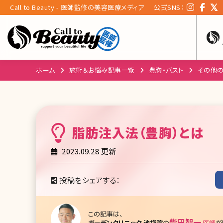
Call to Beauty - 医師監修の美容医療メディア
公式SNS：
ホーム
施術＆お悩み記事一覧
豊胸・バスト
その他の
脂肪注入法（豊胸）
とは
2023.09.28 更新
投稿をシェアする：
この記事は、
柴田智一
ガーデンクリニック 池袋院
の
医師
が