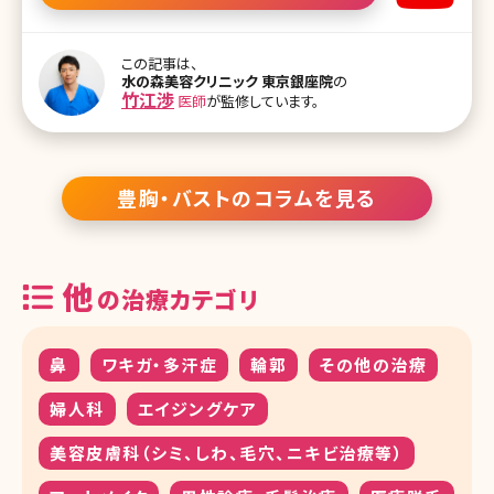
の悩み、授乳後のバストの萎縮などのお悩みについてもその解決法
を丁寧且つ明確にお答えいただきました。 目次 ・水の森美容外科の
脂肪吸引の特徴 ・脂肪吸引の失敗とは ・脂肪吸引で取れる脂肪量
は? ・脂肪吸引後の圧迫の重要性 ・産後の身体の弛み ・産後に脂肪
この記事は、
水の森美容クリニック 東京銀座院
の
吸引、脂肪注入豊胸するメリット、デメリット ・一度の施術で胸に脂肪
竹江渉
医師
が監修しています。
注入できる量 ・脂肪注入豊胸でできるしこりとは ・脂肪吸引のダウン
タイム ・脂肪吸引後のリバウンドはこうして起こる ・脂肪注入豊胸の
定着率を高めるコツ ・脂肪吸引、脂肪注入豊胸のカウンセリ
豊胸・バストのコラムを見る
他
の治療カテゴリ
鼻
ワキガ・多汗症
輪郭
その他の治療
婦人科
エイジングケア
美容皮膚科（シミ、しわ、毛穴、ニキビ治療等）