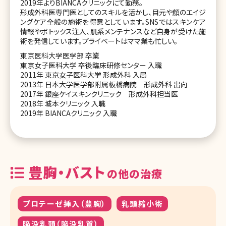
2019年よりBIANCAクリニックにて勤務。
形成外科医専門医としてのスキルを活かし、目元や顔のエイジ
ングケア全般の施術を得意としています。SNSではスキンケア
情報やボトックス注入、肌系メンテナンスなど自身が受けた施
術を発信しています。プライベートはママ業も忙しい。
東京医科大学医学部 卒業
東京女子医科大学 卒後臨床研修センター 入職
2011年 東京女子医科大学 形成外科 入局
2013年 日本大学医学部附属板橋病院 形成外科 出向
2017年 銀座ケイスキンクリニック 形成外科担当医
2018年 城本クリニック 入職
2019年 BIANCAクリニック 入職
豊胸・バスト
の他の治療
プロテーゼ挿入（豊胸）
乳頭縮小術
陥没乳頭（陥没乳首）