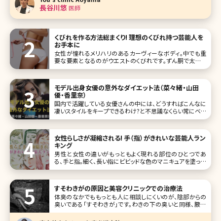
が少なく、痩身だけでなく筋肉増大も期待できるエムスカル
長谷川悠
医師
プトNeoに焦点を当ててそ
くびれを作る方法総まくり! 理想のくびれ持つ芸能人を
お手本に
女性が憧れるメリハリのあるカーヴィーなボディ。中でも重
要な要素となるのがウエストのくびれです。ずん胴で太いウ
エストや、ただ細いだけのしまりのないウエストも美しいボデ
ィラインとは言えません。ここで理想のくびれを持つ芸能人を
あげなが
モデル出身女優の意外なダイエット法（菜々緒・山田
優・香里奈）
国内で活躍している女優さんの中には、どうすればこんなに
凄いスタイルをキープできるわけ?と不思議なくらい常にベス
トなスタイルを維持している方がいます。今回は3名の美女を
ご紹介しますが、それだけしかしてないの?という方もいれ
ば、やっぱりねえ……という努力を行っている方もいます。そ
女性らしさが凝縮される! 手（指）がきれいな芸能人ラン
れでは、彼女たちがどのよ
キング
男性と女性の違いがもっともよく現れる部位のひとつであ
る、手と指。細く、長い指にビビッドな色のマニキュアを塗って
いるきれいな女性は、女性から見てもドキッとする瞬間があ
ります。 手は顔と同様、年齢が出やすいパーツ。年齢を感じさ
せない美しい手肌を保つためには美容皮膚科で行われてい
すそわきがの原因と美容クリニックでの治療法
る施術が有効です。手
体臭のなかでももっとも人に相談しにくいのが、陰部からの
臭いである「すそわきが」です。わきの下の臭いと同様、腋臭
症（えきしゅうしょう）と呼ばれる症状のひとつで原因もわき
がと同じだと言われています。 ここではすそわきがとはどん