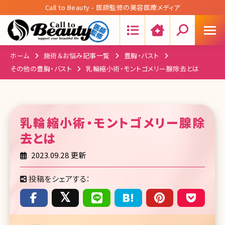
Call to Beauty - 医師監修の美容医療メディア
Search:
ホーム
施術＆お悩み記事一覧
豊胸・バスト
その他の豊胸・バスト
乳輪縮小術・モントゴメリー腺除去とは
乳輪縮小術・モントゴメリー腺除
去
とは
2023.09.28 更新
投稿をシェアする：