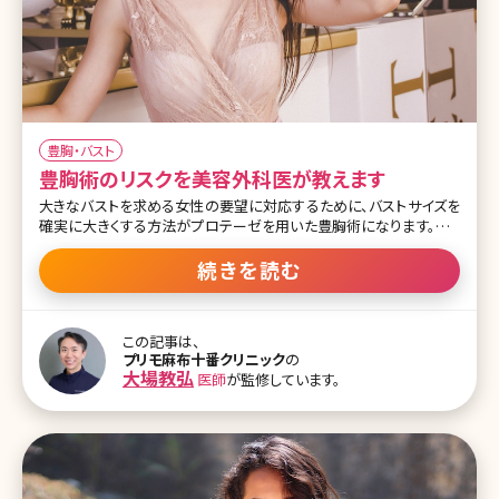
豊胸・バスト
豊胸術のリスクを美容外科医が教えます
大きなバストを求める女性の要望に対応するために、バストサイズを
確実に大きくする方法がプロテーゼを用いた豊胸術になります。ここ
ではプロテーゼを用いた豊胸手術を中心に解剖から、リスク、ダウン
タイムまで分かりやすく解説します。 豊胸術・プロテーゼ挿入位置は
続きを読む
こうして決める ご自分のバストがどのようになっているか、想像した
ことはありますか?皆さまのバストは、下のイラストの様に筋肉組織、
乳腺組織、皮膚および皮下脂肪から構成されています。 体質や体格、
この記事は、
希望する豊胸手術によって、どこに何を入れるかが異なり、当然なが
プリモ麻布十番クリニック
の
らダウンタイムなどにも影響してきます。プロテーゼの場合ですと、代
大場教弘
医師
が監修しています。
表的な挿入位置は乳腺の下層、大胸筋表面にある筋膜の下層、大胸
筋の下層の3種類です。 この3種類の中で感染、拘縮といったリスクが
相対的に高