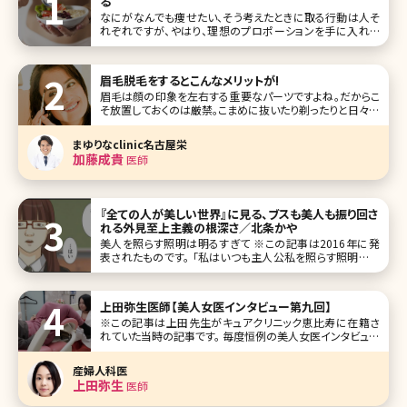
る
なにがなんでも痩せたい、そう考えたときに取る行動は人そ
れぞれですが、やはり、理想のプロポーションを手に入れる
近道はダイエットと運動でしょう。 そこでいちばんの問題とな
ってくるのが、ダイエット時の空腹感との闘いなのではない
でしょうか。また、運動だけで消費することのできるカロリー
眉毛脱毛をするとこんなメリットが!
には限界があります
眉毛は顔の印象を左右する重要なパーツですよね。だからこ
そ放置しておくのは厳禁。こまめに抜いたり剃ったりと日々の
ケアが必須です。ただケアの重要性は分かっていながらも
「あぁ、なんて手間なんだろう……」「数日前にきれいにしたの
まゆりなclinic名古屋栄
にもうのびてきてる……」「気をつけてやっていたのに失敗し
加藤成貴
医師
ちゃった……」と眉毛の処
『全ての人が美しい世界』に見る、ブスも美人も振り回さ
れる外見至上主義の根深さ／北条かや
美人を照らす照明は明るすぎて ※この記事は2016年に発
表されたものです。 「私はいつも主人公私を照らす照明はい
つも明るくて眩しい照明が当たらない場所のことは知らなか
った」――無料漫画サイト、comicoで連載中の『全ての人が美し
い
上田弥生医師【美人女医インタビュー第九回】
※この記事は上田先生がキュアクリニック恵比寿に在籍さ
れていた当時の記事です。 毎度恒例の美人女医インタビュー
第九回は、過去続いた美容皮膚科部門から離れ、初めての婦
人科医です。東京・渋谷区恵比寿の恵比寿ガーデンプレイス
産婦人科医
近くにある隠れ家的で通いやすさをイメージさせるキュアク
上田弥生
医師
リニック恵比寿の上田弥生院長