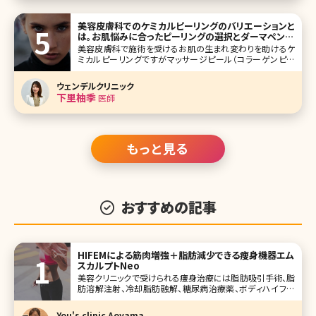
美容皮膚科でのケミカルピーリングのバリエーションと
は。お肌悩みに合ったピーリングの選択とダーマペンと
の親和性
美容皮膚科で施術を受けるお肌の生まれ変わりを助けるケ
ミカルピーリングですがマッサージピール（コラーゲンピー
ル）、ミラノリピール（バイオリピール）、リバースピール、ウー
バーピールなど沢山の種類があります。 それぞれどのような
ウェンデルクリニック
効果があり、どのような肌悩みの改善が期待できるのかご存
下里柚季
医師
じですか?美容皮膚
もっと見る
おすすめの記事
HIFEMによる筋肉増強＋脂肪減少できる痩身機器エム
スカルプトNeo
美容クリニックで受けられる痩身治療には脂肪吸引手術、脂
肪溶解注射、冷却脂肪融解、糖尿病治療薬、ボディハイフな
どたくさん種類がありどれがいいのか迷ってしまいますよね。
それぞれメリット、デメリットがあるので今回は身体への負担
You's clinic Aoyama