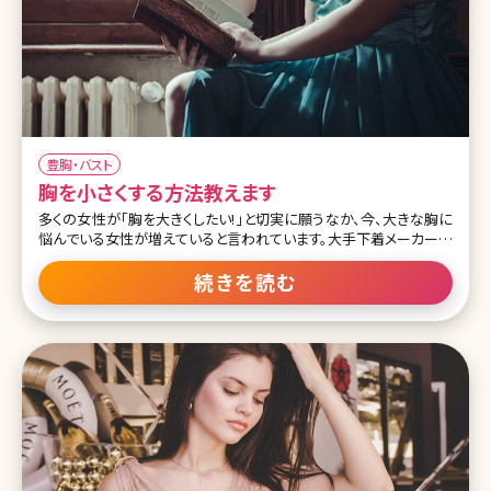
豊胸・バスト
胸を小さくする方法教えます
多くの女性が「胸を大きくしたい!」と切実に願うなか、今、大きな胸に
悩んでいる女性が増えていると言われています。大手下着メーカーが
販売している、胸を小さく見せるブラジャーも売り切れる店舗が出る
ほどの大人気。でも下着で胸を小さく見せるのには限界もあります
続きを読む
よね。では、ここで胸を小さくする方法にはどんなものがあるか詳しく
説明していきます。 目次 1.胸を小さくする方法ってあるの? 1-1.胸が
大きいことのデメリットって? 1-2.胸を小さくする運動・筋トレとは 1-3.
胸を小さくするためにできること 2.胸を小さくする手術とは 2-1.胸を
小さくする手術の種類 2-2.胸を小さくする手術の費用は? 3.胸を小さ
くする方法ってあるの?まとめ 胸を小さくする方法ってあるの? 上半
身は華奢で下半身が太めの体型の人が多い日本人女性。それだけ
に胸が大きいというと「