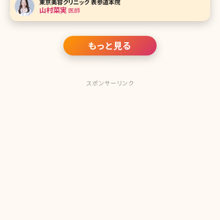
東京美容クリニック 表参道本院
な症状なのか、原因や治療方法を詳しく説明します。 【監修医
山村菜実
医師
師からのワン
もっと見る
スポンサーリンク