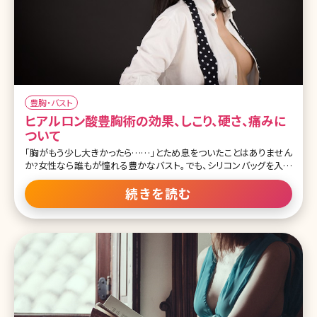
豊胸・バスト
ヒアルロン酸豊胸術の効果、しこり、硬さ、痛みに
ついて
「胸がもう少し大きかったら……」とため息をついたことはありません
か?女性なら誰もが憧れる豊かなバスト。でも、シリコンバッグを入れ
るような大掛かりな手術は怖くて受けられないという方も多いでしょ
う。そこで、考えてみたいのがヒアルロン酸注射による豊胸の施術で
続きを読む
す。ここでは気軽にバストアップできる印象のあるヒアルロン酸豊胸
のメリットやデメリット、最新の情報などについて詳しく説明していき
ます! 目次 1.ヒアルロン酸による豊胸ってどんな施術? 1-1.ヒアルロ
ン酸豊胸のメリット 1-2.ヒアルロン酸豊胸、何cc注入するのがオスス
メ? 1-3.ヒアルロン酸豊胸による授乳や乳がん検査への影響 1-4.豊
胸に使用するヒアルロン酸の種類 1-5.ヒアルロン酸豊胸のデメリッ
ト。術後は痛い?マッサージは必要? 1-6.ヒアルロン酸