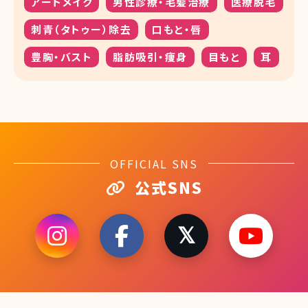
アートメイク
男性診療・毛髪治療
医療脱毛
刺青（タトゥー）除去
口もと・唇
豊胸・バスト
脂肪吸引・痩身
目もと
耳
OFFICIAL SNS
公式SNS