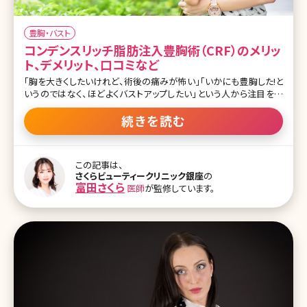
豊胸・バスト
コンデンスリッチ脂肪注入豊胸術（CRF）のメリッ
ト、デメリット、口コミなど
「胸を大きくしたいけれど、術後の痛みが怖い」「いかにも豊胸した!と
いうのではなく、ほどよくバストアップしたい」という人から注目を集
めているのが、コンデンスリッチ豊胸術です。見た目や手触りが自然、
ダウンタイムが短いなど、さまざまなメリットがあると言われているコ
続きを読む
ンデンスリッチ豊胸がどんな方法なのか、デメリットも含めて詳しくご
紹介していきます。 1.コンデンスリッチ豊胸とは 1-1.コンデンスリッチ
豊胸のメリット 1-2.コンデンスリッチ豊胸のデメリット 1-3.コンデンス
この記事は、
リッチ豊胸の施術プロセス 1-4.コンデンスリッチ豊胸のダウンタイム
さくらビューティークリニック銀座
の
と術後経過 1-5.コンデンスリッチ豊胸の口コミ 1-6.コンデンスリッチ
富田さくら
医師
が監修しています。
豊胸を受けた人のブログ 1-7.コンデンスリッチ豊胸、しこりができる
のは失敗? 1-8.CRF(コンデンスリッチファット)認定クリニック 2.コン
デンスリッチ豊胸