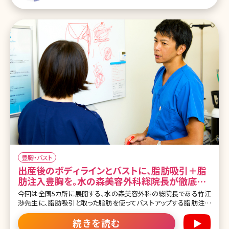
1-2.出産による胸の下垂 2.胸が垂れるのを防ぐために 2-1.胸が垂れ
るのを防ぐ筋トレ 2-2.生活習慣の
豊胸・バスト
出産後のボディラインとバストに、脂肪吸引＋脂
肪注入豊胸を。水の森美容外科総院長が徹底解
説
今回は全国5カ所に展開する、水の森美容外科の総院長である竹江
渉先生に、脂肪吸引と取った脂肪を使ってバストアップする脂肪注入
豊胸について、詳しく解説して頂きました。 通常の脂肪吸引のメリッ
ト、デメリットはもちろん、産後の女性の多くが直面するボディライン
続きを読む