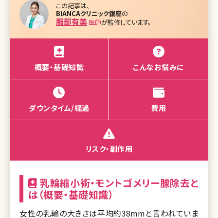
この記事は、
BIANCAクリニック銀座
の
服部有美
医師
が監修しています。
概要・基礎知識
こんなお悩みに
ダウンタイム/経過
費用
リスク・副作用
乳輪縮小術・モントゴメリー腺除去と
は（概要・基礎知識）
女性の乳輪の大きさは平均約38mmと言われていま