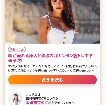
豊胸・バスト
胸が垂れる原因と普段の超カンタン筋トレで下
垂予防!
30代以降になると気になり始めるバストの下垂。特に胸が大きい人
は貧乳に悩む人よりも胸が垂れやすいため、早めに胸が垂れるのを
防ぐケアを始める必要があると言われています。ここでバストがなぜ
垂れてくるのか、その原因とバストの下垂を防ぐ方法について、簡単
続きを読む
な筋トレからクリニックでの治療まで考えてみましょう。 【監修医師か
らのワンポイント】バストの下垂予防には、日々のトレーニング・ケア
が重要です。また、すでに下垂してしまったバストの形を整えるには、
この記事は、
脂肪注入やシリコンバッグ豊胸などが有効です。特にデコルテ上部に
東岡崎美容クリニック
の
ハリを出すことで、リフトアップ効果が得られ、若々しいバストラインが
柴田祐梨英
医師
が監修しています。
叶います。 目次 1.胸が垂れる原因を知ろう 1-1.加齢による胸の下垂